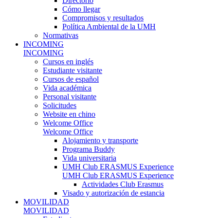
Directorio
Cómo llegar
Compromisos y resultados
Política Ambiental de la UMH
Normativas
INCOMING
INCOMING
Cursos en inglés
Estudiante visitante
Cursos de español
Vida académica
Personal visitante
Solicitudes
Website en chino
Welcome Office
Welcome Office
Alojamiento y transporte
Programa Buddy
Vida universitaria
UMH Club ERASMUS Experience
UMH Club ERASMUS Experience
Actividades Club Erasmus
Visado y autorización de estancia
MOVILIDAD
MOVILIDAD