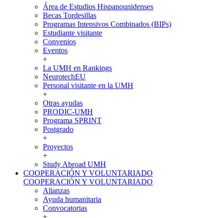
Área de Estudios Hispanounidenses
Becas Tordesillas
Programas Intensivos Combinados (BIPs)
Estudiante visitante
Convenios
Eventos
+
La UMH en Rankings
NeurotechEU
Personal visitante en la UMH
+
Otras ayudas
PRODIC-UMH
Programa SPRINT
Postgrado
+
Proyectos
+
Study Abroad UMH
COOPERACIÓN Y VOLUNTARIADO
COOPERACIÓN Y VOLUNTARIADO
Alianzas
Ayuda humanitaria
Convocatorias
+