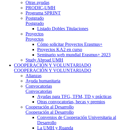
Otras ayudas
PRODIC-UMH
Programa SPRINT
Postgrado
Postgrado
Listado Dobles Titulaciones
Proyectos
Proyectos
Cómo solicitar Proyectos Erasmus+
Proyectos KA2 en curso
Seminario web mundial Erasmus+ 2023
Study Abroad UMH
COOPERACIÓN Y VOLUNTARIADO
COOPERACIÓN Y VOLUNTARIADO
Alianzas
Ayuda humanitaria
Convocatorias
Convocatorias
Ayudas para TFG, TFM, TD y prácticas
Otras convocatorias, becas y premios
Cooperación al Desarrollo
Cooperación al Desarrollo
Convenios de Cooperación Universitaria al
Desarrollo
La UMH y Ruanda