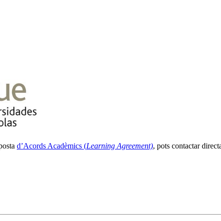
oposta
d’Acords Acadèmics (
Learning Agreement)
, pots contactar direc