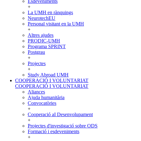
Esdeveniments
+
La UMH en rànquings
NeurotechEU
Personal visitant en la UMH
+
Altres ajudes
PRODIC-UMH
Programa SPRINT
Postgrau
+
Projectes
+
Study Abroad UMH
COOPERACIÓ I VOLUNTARIAT
COOPERACIÓ I VOLUNTARIAT
Aliances
Ajuda humanitària
Convocatòries
+
Cooperació aI Desenvolupament
+
Projectes d'investigació sobre ODS
Formació i esdeveniments
+