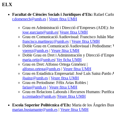
ELX
Facultat de Ciències Socials i Jurídiques d’Elx:
Rafael Carlo
r.domenech@umh.es
|
Veure fitxa UMH
Grau en Administració i Direcció d’Empreses (ADE): Jos
jose.garciam@umh.es
|
Veure fitxa UMH
Grau en Comunicació Audiovisual: Francisco Julián Mar
francisco.martinezc@umh.es
|
Veure fitxa UMH
Doble Grau en Comunicació Audiovisual i Pediodisme: Vi
vperez@umh.es
|
Veure fitxa UMH
Doble Grau en Dret i Administración y Direcció d’Empr
maria.ortiz@umh.es
|
Ver ficha UMH
Grau en Dret: Alfonso Ortega Giménez |
alfonso.ortega@umh.es
|
Veure fitxa UMH
Grau en Estadística Empresarial: José Luís Sainz-Pardo 
jlsainz@umh.es
|
Veure fitxa UMH
Grau en Periodisme: Félix Arias Robles |
farias@umh.es
|
Veure fitxa UMH
Grau en Relacions Laborals i Recursos Humans: Purifica
p.cremades@umh.es
|
Veure fitxa UMH
Escola Superior Politècnica d’Elx:
Maria de los Ángeles Bus
marian.bustamante@umh.es
|
Veure fitxa UMH