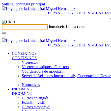
Saltar al contingut principal
ESPAÑOL
ENGLISH
VALENCIÀ
Introdueix la teua cerca
ESPAÑOL
ENGLISH
VALENCIÀ
CONEIX-NOS
CONEIX-NOS
Vicerector
Vicerectors adjunts i Directors
Coordinadors de mobilitat
Servei de Relacions Internacionals, Cooperació al Desen
+
Normatives
INCOMING
INCOMING
Cursos en anglés
Estudiant visitant
Cursos d'espanyol