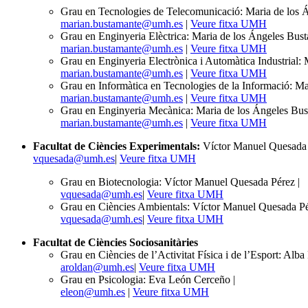
Grau en Tecnologies de Telecomunicació: Maria de los
marian.bustamante@umh.es
|
Veure fitxa UMH
Grau en Enginyeria Elèctrica: Maria de los Ángeles Bus
marian.bustamante@umh.es
|
Veure fitxa UMH
Grau en Enginyeria Electrònica i Automàtica Industrial
marian.bustamante@umh.es
|
Veure fitxa UMH
Grau en Informàtica en Tecnologies de la Informació: M
marian.bustamante@umh.es
|
Veure fitxa UMH
Grau en Enginyeria Mecànica: Maria de los Ángeles Bu
marian.bustamante@umh.es
|
Veure fitxa UMH
Facultat de Ciències Experimentals:
Víctor Manuel Quesada 
vquesada@umh.es
|
Veure fitxa UMH
Grau en Biotecnologia: Víctor Manuel Quesada Pérez |
vquesada@umh.es
|
Veure fitxa UMH
Grau en Ciències Ambientals: Víctor Manuel Quesada Pé
vquesada@umh.es
|
Veure fitxa UMH
Facultat de Ciències Sociosanitàries
Grau en Ciències de l’Activitat Física i de l’Esport: Alb
aroldan@umh.es
|
Veure fitxa UMH
Grau en Psicologia: Eva León Cerceño |
eleon@umh.es
|
Veure fitxa UMH