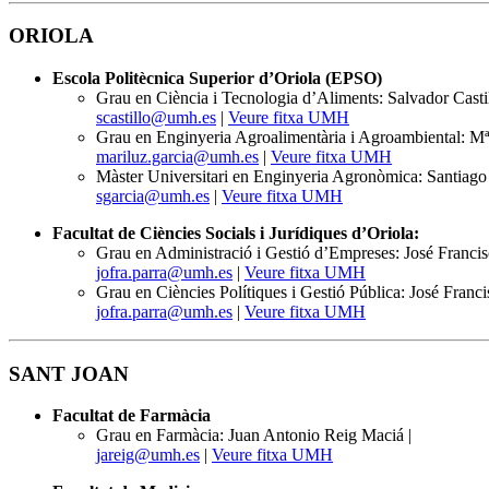
ORIOLA
Escola Politècnica Superior d’Oriola (EPSO)
Grau en Ciència i Tecnologia d’Aliments: Salvador Castil
scastillo@umh.es
|
Veure fitxa UMH
Grau en Enginyeria Agroalimentària i Agroambiental: Mª 
mariluz.garcia@umh.es
|
Veure fitxa UMH
Màster Universitari en Enginyeria Agronòmica: Santiago 
sgarcia@umh.es
|
Veure fitxa UMH
Facultat de Ciències Socials i Jurídiques d’Oriola:
Grau en Administració i Gestió d’Empreses: José Francis
jofra.parra@umh.es
|
Veure fitxa UMH
Grau en Ciències Polítiques i Gestió Pública: José Franci
jofra.parra@umh.es
|
Veure fitxa UMH
SANT JOAN
Facultat de Farmàcia
Grau en Farmàcia: Juan Antonio Reig Maciá |
jareig@umh.es
|
Veure fitxa UMH