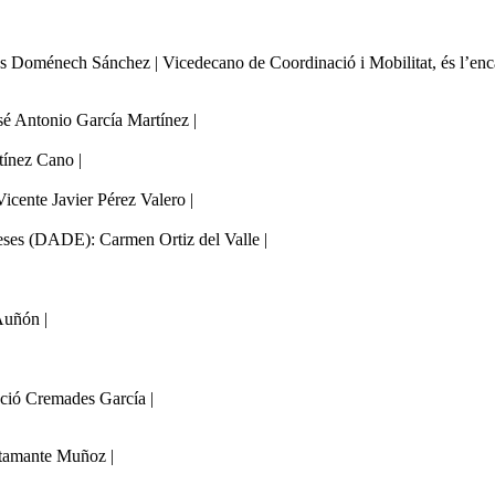
s Doménech Sánchez | Vicedecano de Coordinació i Mobilitat, és l’encar
é Antonio García Martínez |
tínez Cano |
cente Javier Pérez Valero |
eses (DADE): Carmen Ortiz del Valle |
Auñón |
ció Cremades García |
tamante Muñoz |