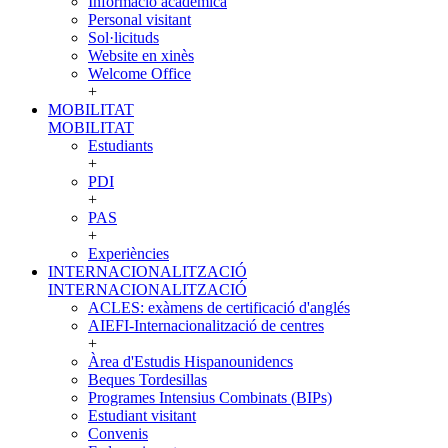
Informació acadèmica
Personal visitant
Sol·licituds
Website en xinès
Welcome Office
+
MOBILITAT
MOBILITAT
Estudiants
+
PDI
+
PAS
+
Experiències
INTERNACIONALITZACIÓ
INTERNACIONALITZACIÓ
ACLES: exàmens de certificació d'anglés
AIEFI-Internacionalització de centres
+
Àrea d'Estudis Hispanounidencs
Beques Tordesillas
Programes Intensius Combinats (BIPs)
Estudiant visitant
Convenis