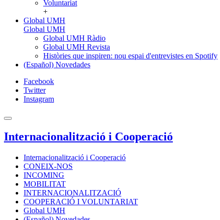
Voluntariat
+
Global UMH
Global UMH
Global UMH Ràdio
Global UMH Revista
Històries que inspiren: nou espai d'entrevistes en Spotify
(Español) Novedades
Facebook
Twitter
Instagram
Internacionalització i Cooperació
Internacionalització i Cooperació
CONEIX-NOS
INCOMING
MOBILITAT
INTERNACIONALITZACIÓ
COOPERACIÓ I VOLUNTARIAT
Global UMH
(Español) Novedades