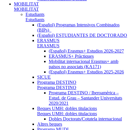
MOBILITAT
MOBILITAT
Estudiants
Estudiants
(Español) Programas Intensivos Combinados
(BIPs)_
(Español) ESTUDIANTES DE DOCTORADO
ERASMUS
ERASMUS
(Español) Erasmus+ Estudios 2026-2027
ERASMUS+ Pràctiques
Mobilitat internacional Erasmus+ amb
països no associats (KA171)
(Español) Erasmus+ Estudios 2025-2026
SICUE
Programa DESTINO
Programa DESTINO
Programa DESTINO / Iberoamèrica –
Estud. de Grau – Santander Universitats
2020/2021
Beques UMH: dobles titulacions
Beques UMH: dobles titulacions
Dobles Doctorats/Cotutela internacional
Altres beques
Programa MUDI