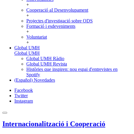
+
Cooperació aI Desenvolupament
+
Projectes d'investigació sobre ODS
Formació i esdeveniments
+
Voluntariat
+
Global UMH
Global UMH
Global UMH Ràdio
Global UMH Revista
Històries que inspiren: nou espai d'entrevistes en
Spotify
(Español) Novedades
Facebook
Twitter
Instagram
Internacionalització i Cooperació