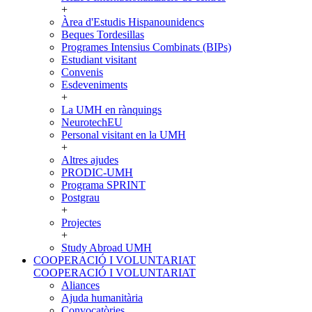
+
Àrea d'Estudis Hispanounidencs
Beques Tordesillas
Programes Intensius Combinats (BIPs)
Estudiant visitant
Convenis
Esdeveniments
+
La UMH en rànquings
NeurotechEU
Personal visitant en la UMH
+
Altres ajudes
PRODIC-UMH
Programa SPRINT
Postgrau
+
Projectes
+
Study Abroad UMH
COOPERACIÓ I VOLUNTARIAT
COOPERACIÓ I VOLUNTARIAT
Aliances
Ajuda humanitària
Convocatòries