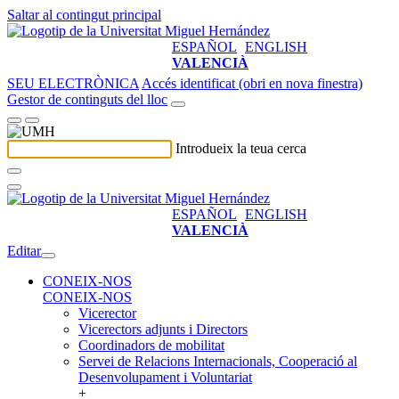
Saltar al contingut principal
ESPAÑOL
ENGLISH
VALENCIÀ
SEU ELECTRÒNICA
Accés identificat (obri en nova finestra)
Gestor de continguts del lloc
Introdueix la teua cerca
ESPAÑOL
ENGLISH
VALENCIÀ
Editar
CONEIX-NOS
CONEIX-NOS
Vicerector
Vicerectors adjunts i Directors
Coordinadors de mobilitat
Servei de Relacions Internacionals, Cooperació al
Desenvolupament i Voluntariat
+