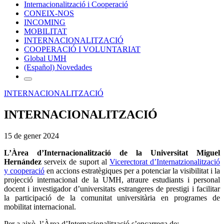
Internacionalització i Cooperació
CONEIX-NOS
INCOMING
MOBILITAT
INTERNACIONALITZACIÓ
COOPERACIÓ I VOLUNTARIAT
Global UMH
(Español) Novedades
INTERNACIONALITZACIÓ
INTERNACIONALITZACIÓ
15 de gener 2024
L’Àrea d’Internacionalització de la Universitat Miguel
Hernández
serveix de suport al
Vicerectorat d’Internatzionalització
y cooperació
en accions estratègiques per a potenciar la visibilitat i la
projecció internacional de la UMH, atraure estudiants i personal
docent i investigador d’universitats estrangeres de prestigi i facilitar
la participació de la comunitat universitària en programes de
mobilitat internacional.
Per a això, l’Àrea d’Internacionalització s’encarrega de: