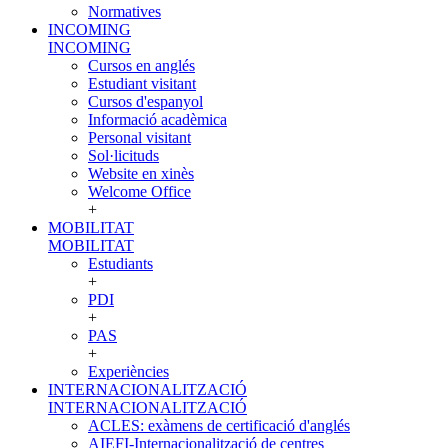
Normatives
INCOMING
INCOMING
Cursos en anglés
Estudiant visitant
Cursos d'espanyol
Informació acadèmica
Personal visitant
Sol·licituds
Website en xinès
Welcome Office
+
MOBILITAT
MOBILITAT
Estudiants
+
PDI
+
PAS
+
Experiències
INTERNACIONALITZACIÓ
INTERNACIONALITZACIÓ
ACLES: exàmens de certificació d'anglés
AIEFI-Internacionalització de centres