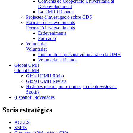
Convenis de Cooperació Universitaria al
Desenvolupament
La UMH i Ruanda
Projectes d'investigació sobre ODS
Formació i esdeveniments
Formació i esdeveniments
Esdeveniments
Formació
Voluntariat
Voluntariat
Itinerari de la persona voluntària en la UMH
Voluntariat a Ruanda
Global UMH
Global UMH
Global UMH Ràdio
Global UMH Revista
Històries que inspiren: nou espai d'entrevistes en
Spotify
(Español) Novedades
Socis estratègics
ACLES
SEPIE
Cooperació Valenciana GVA