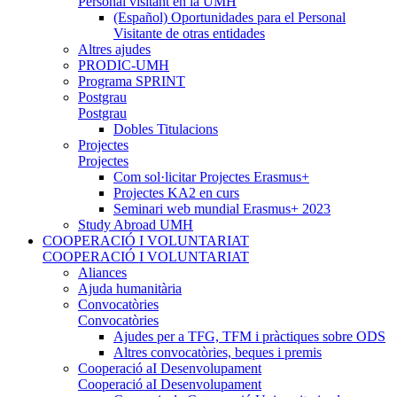
Personal visitant en la UMH
(Español) Oportunidades para el Personal
Visitante de otras entidades
Altres ajudes
PRODIC-UMH
Programa SPRINT
Postgrau
Postgrau
Dobles Titulacions
Projectes
Projectes
Com sol·licitar Projectes Erasmus+
Projectes KA2 en curs
Seminari web mundial Erasmus+ 2023
Study Abroad UMH
COOPERACIÓ I VOLUNTARIAT
COOPERACIÓ I VOLUNTARIAT
Aliances
Ajuda humanitària
Convocatòries
Convocatòries
Ajudes per a TFG, TFM i pràctiques sobre ODS
Altres convocatòries, beques i premis
Cooperació aI Desenvolupament
Cooperació aI Desenvolupament