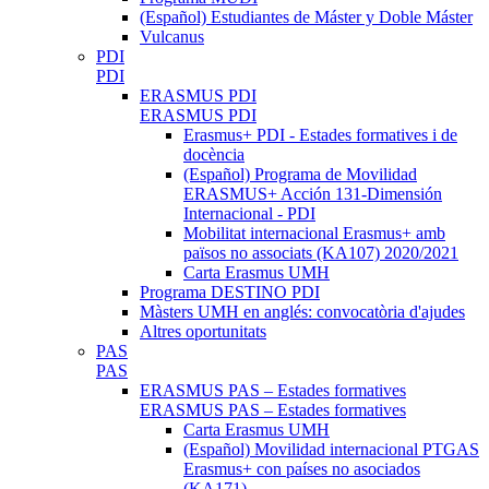
(Español) Estudiantes de Máster y Doble Máster
Vulcanus
PDI
PDI
ERASMUS PDI
ERASMUS PDI
Erasmus+ PDI - Estades formatives i de
docència
(Español) Programa de Movilidad
ERASMUS+ Acción 131-Dimensión
Internacional - PDI
Mobilitat internacional Erasmus+ amb
països no associats (KA107) 2020/2021
Carta Erasmus UMH
Programa DESTINO PDI
Màsters UMH en anglés: convocatòria d'ajudes
Altres oportunitats
PAS
PAS
ERASMUS PAS – Estades formatives
ERASMUS PAS – Estades formatives
Carta Erasmus UMH
(Español) Movilidad internacional PTGAS
Erasmus+ con países no asociados
(KA171)