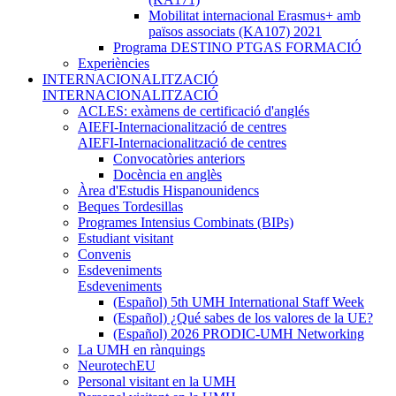
Mobilitat internacional Erasmus+ amb
països associats (KA107) 2021
Programa DESTINO PTGAS FORMACIÓ
Experiències
INTERNACIONALITZACIÓ
INTERNACIONALITZACIÓ
ACLES: exàmens de certificació d'anglés
AIEFI-Internacionalització de centres
AIEFI-Internacionalització de centres
Convocatòries anteriors
Docència en anglès
Àrea d'Estudis Hispanounidencs
Beques Tordesillas
Programes Intensius Combinats (BIPs)
Estudiant visitant
Convenis
Esdeveniments
Esdeveniments
(Español) 5th UMH International Staff Week
(Español) ¿Qué sabes de los valores de la UE?
(Español) 2026 PRODIC-UMH Networking
La UMH en rànquings
NeurotechEU
Personal visitant en la UMH