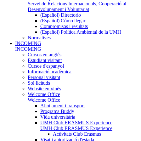
Servei de Relacions Internacionals, Cooperació al
Desenvolupament i Voluntariat
(Español) Directorio
(Español) Cómo llegar
Compromisos i resultats
(Español) Política Ambiental de la UMH
Normatives
INCOMING
INCOMING
Cursos en anglés
Estudiant visitant
Cursos d'espanyol
Informació acadèmica
Personal visitant
Sol·licituds
Website en xinès
Welcome Office
Welcome Office
Allotjament i transport
Programa Buddy
Vida universitària
UMH Club ERASMUS Experience
UMH Club ERASMUS Experience
Activitats Club Erasmus
Visat i autorització d'estada