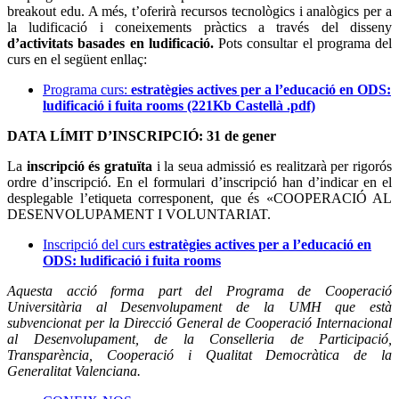
breakout edu. A més, t’oferirà recursos tecnològics i analògics per a
la ludificació i coneixements pràctics a través del disseny
d’activitats basades en ludificació.
Pots consultar el programa del
curs en el següent enllaç:
Programa curs:
estratègies actives per a l’educació en ODS:
ludificació i fuita rooms (221Kb Castellà .pdf)
DATA LÍMIT D’INSCRIPCIÓ: 31 de gener
La
inscripció és gratuïta
i la seua admissió es realitzarà per rigorós
ordre d’inscripció. En el formulari d’inscripció han d’indicar en el
desplegable l’etiqueta corresponent, que és «COOPERACIÓ AL
DESENVOLUPAMENT I VOLUNTARIAT.
Inscripció del curs
estratègies actives per a l’educació en
ODS: ludificació i fuita rooms
Aquesta acció forma part del Programa de Cooperació
Universitària al Desenvolupament de la UMH que està
subvencionat per la Direcció General de Cooperació Internacional
al Desenvolupament, de la Conselleria de Participació,
Transparència, Cooperació i Qualitat Democràtica de la
Generalitat Valenciana.