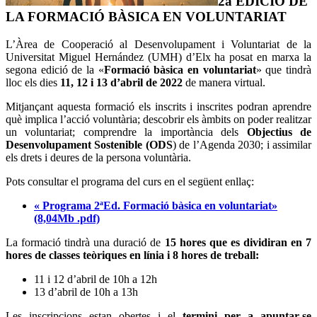
2a EDICIÓ DE
LA FORMACIÓ BÀSICA EN VOLUNTARIAT
L’Àrea de Cooperació al Desenvolupament i Voluntariat de la
Universitat Miguel Hernández (UMH) d’Elx ha posat en marxa la
segona edició de la «
Formació bàsica en voluntariat
» que tindrà
lloc els dies
11, 12 i 13 d’abril de 2022
de manera virtual.
Mitjançant aquesta formació els inscrits i inscrites podran aprendre
què implica l’acció voluntària; descobrir els àmbits on poder realitzar
un voluntariat; comprendre la importància dels
Objectius de
Desenvolupament Sostenible (ODS
) de l’Agenda 2030; i assimilar
els drets i deures de la persona voluntària.
Pots consultar el programa del curs en el següent enllaç:
« Programa 2ªEd. Formació bàsica en voluntariat»
(8,04Mb .pdf)
La formació tindrà una duració de
15 hores que es dividiran en 7
hores de classes teòriques en línia i 8 hores de treball:
11 i 12 d’abril de 10h a 12h
13 d’abril de 10h a 13h
Les inscripcions estan obertes i el
termini per a apuntar-se