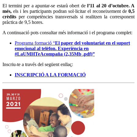
El termini per a apuntar-se estarà obert de
l’11 al 20 d’octubre. A
més,
els i les participants podran sol·licitar el reconeixement de
0,5
crèdits
per competències transversals si realitzen la corresponent
pràctica de 9,5 hores.
A continuació pots consultar més informació i el programa complet:
Programa formació “
El paper del voluntariat en el suport
emocional al telèfon. Experiència en
#LaUMHTeAcompaña (2,35Mb .pdf)”
Inscriu-te a través del següent enllaç:
INSCRIPCIÓ A LA FORMACIÓ