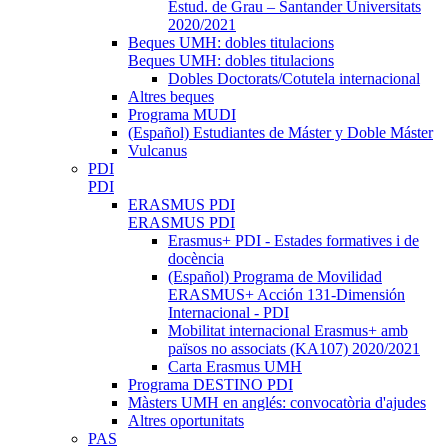
Estud. de Grau – Santander Universitats
2020/2021
Beques UMH: dobles titulacions
Beques UMH: dobles titulacions
Dobles Doctorats/Cotutela internacional
Altres beques
Programa MUDI
(Español) Estudiantes de Máster y Doble Máster
Vulcanus
PDI
PDI
ERASMUS PDI
ERASMUS PDI
Erasmus+ PDI - Estades formatives i de
docència
(Español) Programa de Movilidad
ERASMUS+ Acción 131-Dimensión
Internacional - PDI
Mobilitat internacional Erasmus+ amb
països no associats (KA107) 2020/2021
Carta Erasmus UMH
Programa DESTINO PDI
Màsters UMH en anglés: convocatòria d'ajudes
Altres oportunitats
PAS