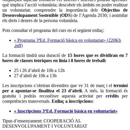
què implica l’acció voluntària; descobrir els àmbits on poder realitzar
un voluntariat; comprendre la importància dels
Objectius de
Desenvolupament Sostenible (ODS
) de l’Agenda 2030; i assimilar
els drets i deures de la persona voluntària.
Pots consultar el programa del curs en el següent enllaç:
« Programa 3ªEd. Formació bàsica en voluntariat» (220Kb
.pdf)
La formació tindrà una duració de
15 hores que es dividiran en 7
hores de classes teòriques en línia i 8 hores de treball:
25 i 26 d’abril de 10h a 12h
27 d’abril de 10h a 13h
Les inscripcions s’obriran divendres que ve 31 de març i el
termini
per a apuntar-se finalitza el 23 d’abril.
A més, la formació és
gratuïta i podràs reconéixer aquesta activitat per
crèdits
per
competències transversals.
Enllaç a inscripcions:
« Inscripcions 3ªEd. Formació bàsica en voluntariat»
Tipus d’ensenyament: COOPERACIÓ AL
DESENVOLUPAMENT I VOLUNTARIAT