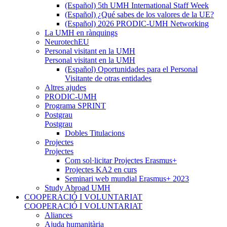
(Español) 5th UMH International Staff Week
(Español) ¿Qué sabes de los valores de la UE?
(Español) 2026 PRODIC-UMH Networking
La UMH en rànquings
NeurotechEU
Personal visitant en la UMH
Personal visitant en la UMH
(Español) Oportunidades para el Personal
Visitante de otras entidades
Altres ajudes
PRODIC-UMH
Programa SPRINT
Postgrau
Postgrau
Dobles Titulacions
Projectes
Projectes
Com sol·licitar Projectes Erasmus+
Projectes KA2 en curs
Seminari web mundial Erasmus+ 2023
Study Abroad UMH
COOPERACIÓ I VOLUNTARIAT
COOPERACIÓ I VOLUNTARIAT
Aliances
Ajuda humanitària