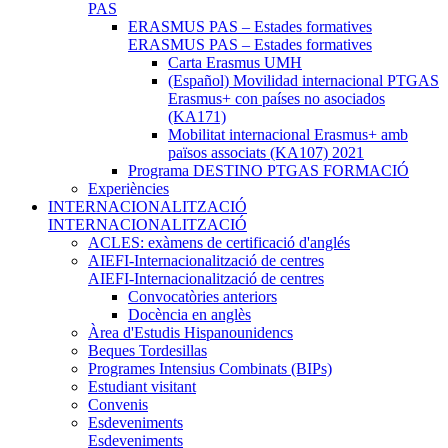
PAS
ERASMUS PAS – Estades formatives
ERASMUS PAS – Estades formatives
Carta Erasmus UMH
(Español) Movilidad internacional PTGAS
Erasmus+ con países no asociados
(KA171)
Mobilitat internacional Erasmus+ amb
països associats (KA107) 2021
Programa DESTINO PTGAS FORMACIÓ
Experiències
INTERNACIONALITZACIÓ
INTERNACIONALITZACIÓ
ACLES: exàmens de certificació d'anglés
AIEFI-Internacionalització de centres
AIEFI-Internacionalització de centres
Convocatòries anteriors
Docència en anglès
Àrea d'Estudis Hispanounidencs
Beques Tordesillas
Programes Intensius Combinats (BIPs)
Estudiant visitant
Convenis
Esdeveniments
Esdeveniments