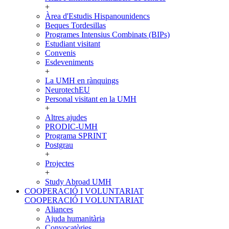
+
Àrea d'Estudis Hispanounidencs
Beques Tordesillas
Programes Intensius Combinats (BIPs)
Estudiant visitant
Convenis
Esdeveniments
+
La UMH en rànquings
NeurotechEU
Personal visitant en la UMH
+
Altres ajudes
PRODIC-UMH
Programa SPRINT
Postgrau
+
Projectes
+
Study Abroad UMH
COOPERACIÓ I VOLUNTARIAT
COOPERACIÓ I VOLUNTARIAT
Aliances
Ajuda humanitària
Convocatòries