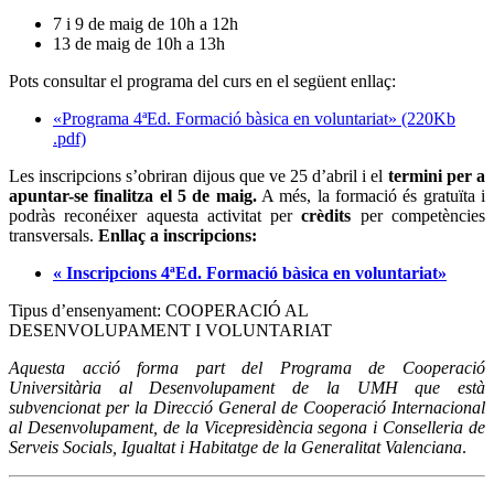
7 i 9 de maig de 10h a 12h
13 de maig de 10h a 13h
Pots consultar el programa del curs en el següent enllaç:
«Programa 4ªEd. Formació bàsica en voluntariat» (220Kb
.pdf)
Les inscripcions s’obriran dijous que ve 25 d’abril i el
termini per a
apuntar-se finalitza el 5 de maig.
A més, la formació és gratuïta i
podràs reconéixer aquesta activitat per
crèdits
per competències
transversals.
Enllaç a inscripcions:
« Inscripcions 4ªEd. Formació bàsica en voluntariat»
Tipus d’ensenyament: COOPERACIÓ AL
DESENVOLUPAMENT I VOLUNTARIAT
Aquesta acció forma part del Programa de Cooperació
Universitària al Desenvolupament de la UMH que està
subvencionat per la Direcció General de Cooperació Internacional
al Desenvolupament, de la Vicepresidència segona i Conselleria de
Serveis Socials, Igualtat i Habitatge de la Generalitat Valenciana
.