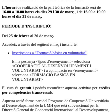
L’horari
de realització de la part teòrica de la formació serà de
16.00 a 18.00 hores els dies 29 i 30 de març
, i de
16.00 a 19.00
hores el dia 31 de març.
PERÍODE D’INSCRIPCIÓ:
Del
25 de febrer al 20 de març.
Accedeix a través del següent enllaç i inscriu-te:
Inscripcions a “Formació bàsica en voluntariat”
En la pestanya <tipus d’ensenyament> selecciona
<COOPERACIÓ AL DESENVOLUPAMENT I
VOLUNTARIAT> i a continuació en <ensenyament>
selecciona <FORMACIÓ BÀSICA EN
VOLUNTARIAT>
El curs és
gratuït
i podràs reconéixer aquesta activitat per
crèdits
per competències transversals.
Aquesta acció forma part del Programa de Cooperació Universitària
al Desenvolupament de la UMH que està subvencionat per la
Direcció General de Cooperació Internacional al Desenvolupament,