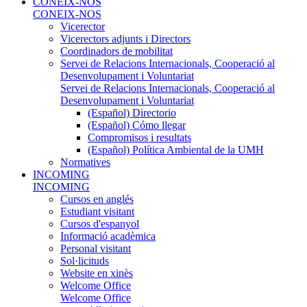
CONEIX-NOS
CONEIX-NOS
Vicerector
Vicerectors adjunts i Directors
Coordinadors de mobilitat
Servei de Relacions Internacionals, Cooperació al
Desenvolupament i Voluntariat
Servei de Relacions Internacionals, Cooperació al
Desenvolupament i Voluntariat
(Español) Directorio
(Español) Cómo llegar
Compromisos i resultats
(Español) Política Ambiental de la UMH
Normatives
INCOMING
INCOMING
Cursos en anglés
Estudiant visitant
Cursos d'espanyol
Informació acadèmica
Personal visitant
Sol·licituds
Website en xinès
Welcome Office
Welcome Office