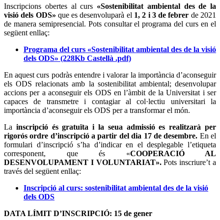
Inscripcions obertes al curs
«Sostenibilitat ambiental des de la
visió dels ODS»
que es desenvoluparà el
1, 2 i 3 de febrer
de 2021
de manera semipresencial. Pots consultar el programa del curs en el
següent enllaç:
Programa del curs «Sostenibilitat ambiental des de la visió
dels ODS» (228Kb Castellà .pdf)
En aquest curs podràs entendre i valorar la importància d’aconseguir
els ODS relacionats amb la sostenibilitat ambiental; desenvolupar
accions per a aconseguir els ODS en l’àmbit de la Universitat i ser
capaces de transmetre i contagiar al col·lectiu universitari la
importància d’aconseguir els ODS per a transformar el món.
La
inscripció és gratuïta i la seua admissió es realitzarà per
rigorós ordre d’inscripció a partir del dia 17 de desembre.
En el
formulari d’inscripció s’ha d’indicar en el desplegable l’etiqueta
corresponent, que és «
COOPERACIÓ AL
DESENVOLUPAMENT I VOLUNTARIAT».
Pots inscriure’t a
través del següent enllaç:
Inscripció al curs: sostenibilitat ambiental des de la visió
dels ODS
DATA LÍMIT D’INSCRIPCIÓ: 15 de gener