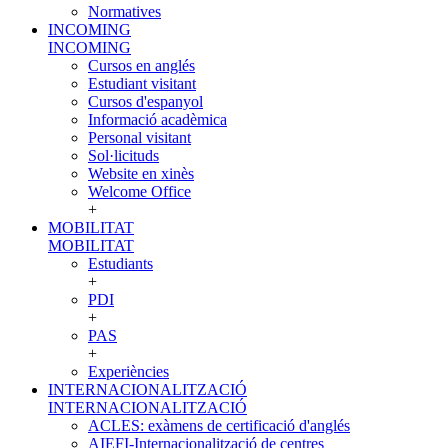
Normatives
INCOMING
INCOMING
Cursos en anglés
Estudiant visitant
Cursos d'espanyol
Informació acadèmica
Personal visitant
Sol·licituds
Website en xinès
Welcome Office
+
MOBILITAT
MOBILITAT
Estudiants
+
PDI
+
PAS
+
Experiències
INTERNACIONALITZACIÓ
INTERNACIONALITZACIÓ
ACLES: exàmens de certificació d'anglés
AIEFI-Internacionalització de centres