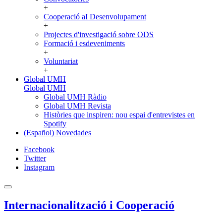
+
Cooperació aI Desenvolupament
+
Projectes d'investigació sobre ODS
Formació i esdeveniments
+
Voluntariat
+
Global UMH
Global UMH
Global UMH Ràdio
Global UMH Revista
Històries que inspiren: nou espai d'entrevistes en
Spotify
(Español) Novedades
Facebook
Twitter
Instagram
Internacionalització i Cooperació