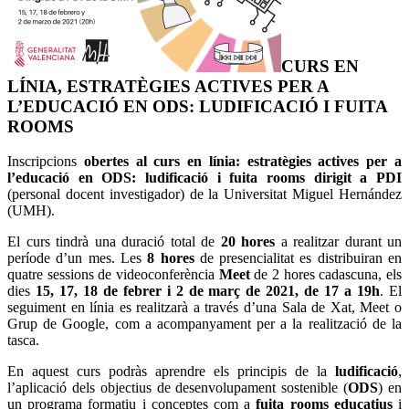
CURS EN
LÍNIA, ESTRATÈGIES ACTIVES PER A
L’EDUCACIÓ EN ODS:
LUDIFICACIÓ I FUITA
ROOMS
Inscripcions
obertes al curs en línia: estratègies actives per a
l’educació en ODS: ludificació i fuita rooms dirigit a PDI
(personal docent investigador) de la Universitat Miguel Hernández
(UMH).
El curs tindrà una duració total de
20 hores
a realitzar durant un
període d’un mes. Les
8 hores
de presencialitat es distribuiran en
quatre sessions de videoconferència
Meet
de 2 hores cadascuna, els
dies
15, 17, 18 de febrer i 2 de març de 2021, de 17 a 19h
. El
seguiment en línia es realitzarà a través d’una Sala de Xat, Meet o
Grup de Google, com a acompanyament per a la realització de la
tasca.
En aquest curs podràs aprendre els principis de la
ludificació
,
l’aplicació dels objectius de desenvolupament sostenible (
ODS
) en
un programa formatiu i conceptes com a
fuita rooms educatius
i