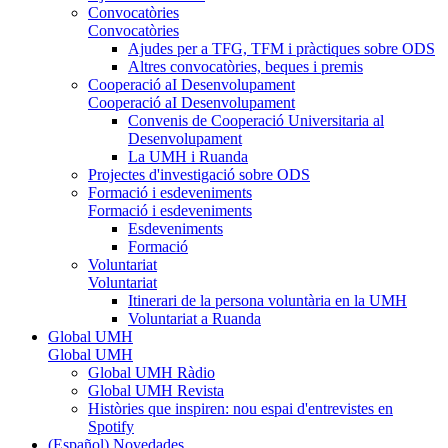
Convocatòries
Convocatòries
Ajudes per a TFG, TFM i pràctiques sobre ODS
Altres convocatòries, beques i premis
Cooperació aI Desenvolupament
Cooperació aI Desenvolupament
Convenis de Cooperació Universitaria al
Desenvolupament
La UMH i Ruanda
Projectes d'investigació sobre ODS
Formació i esdeveniments
Formació i esdeveniments
Esdeveniments
Formació
Voluntariat
Voluntariat
Itinerari de la persona voluntària en la UMH
Voluntariat a Ruanda
Global UMH
Global UMH
Global UMH Ràdio
Global UMH Revista
Històries que inspiren: nou espai d'entrevistes en
Spotify
(Español) Novedades