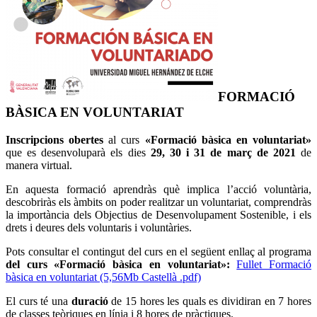
FORMACIÓ
BÀSICA EN VOLUNTARIAT
Inscripcions obertes
al curs
«Formació bàsica en voluntariat»
que es desenvoluparà els dies
29, 30 i 31 de març de 2021
de
manera virtual.
En aquesta formació aprendràs què implica l’acció voluntària,
descobriràs els àmbits on poder realitzar un voluntariat, comprendràs
la importància dels Objectius de Desenvolupament Sostenible, i els
drets i deures dels voluntaris i voluntàries.
Pots consultar el contingut del curs en el següent enllaç al programa
del curs «Formació bàsica en voluntariat»:
Fullet Formació
bàsica en voluntariat (5,56Mb Castellà .pdf)
El curs té una
duració
de 15 hores les quals es dividiran en 7 hores
de classes teòriques en línia i 8 hores de pràctiques.