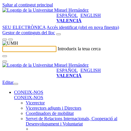
Saltar al contingut principal
ESPAÑOL
ENGLISH
VALENCIÀ
SEU ELECTRÒNICA
Accés identificat (obri en nova finestra)
Gestor de continguts del lloc
Introdueix la teua cerca
ESPAÑOL
ENGLISH
VALENCIÀ
Editar
CONEIX-NOS
CONEIX-NOS
Vicerector
Vicerectors adjunts i Directors
Coordinadors de mobilitat
Servei de Relacions Internacionals, Cooperació al
Desenvolupament i Voluntariat
+