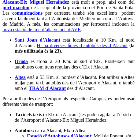
Alacant-Elx Miguel Hernández
està molt a prop, així com del
port marítim
de la capital de la província o el Port de Santa Pola.
Les
comunicacions
per carretera també són excel·lents, podent
accedir fàcilment tant a l’Autopista del Mediterrani com a l’Autovia
de Madrid. A més, les comunicacions per ferrocarril inclouen la
nova estació de tren d’alta velocitat AVE
.
Sant Joan d’Alacant
està localitzada a 10 Km. al nord
d’Alacant.
Hi ha diverses línies d’autobús des d’Alacant
(
la
més utilitzada és la 23
).
Oriola
es troba a 30 Km. al sud d’Elx. Existeixen tant
autobusos com trens regulars des d’Elx i Alacant.
Altea
està a 53 Km. al nordest d’Alacant. Pot arribar a Altea
mitjançant taxi, autobús des de l’Aeroport o Alacant, o també
amb el
TRAM d’Alacant
des d’Alacant.
Per a arribar des de l’Aeroport als respectius Campus, es poden usar
diferents vies de transport:
Taxi:
els taxis (a Elx o a Alacant ) es poden agafar a l’eixida
de l’Aeroport d’Alacant-Elx Miguel Hernández
Autobús:
cap a Alacant, Elx o Altea.
Estació d’Autobusos d’Alacant
: Moll de Ponent, s/n,