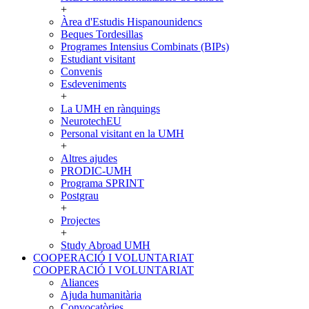
+
Àrea d'Estudis Hispanounidencs
Beques Tordesillas
Programes Intensius Combinats (BIPs)
Estudiant visitant
Convenis
Esdeveniments
+
La UMH en rànquings
NeurotechEU
Personal visitant en la UMH
+
Altres ajudes
PRODIC-UMH
Programa SPRINT
Postgrau
+
Projectes
+
Study Abroad UMH
COOPERACIÓ I VOLUNTARIAT
COOPERACIÓ I VOLUNTARIAT
Aliances
Ajuda humanitària
Convocatòries