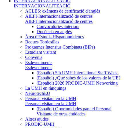
INTERNACIONALITZACIÓ
INTERNACIONALITZACIÓ
ACLES: exàmens de certificació d'anglés
AIEFI-Internacionalització de centres
AIEFI-Internacionalització de centres
Convocatòries anteriors
Docència en anglès
Àrea d'Estudis Hispanounidencs
Beques Tordesillas
Programes Intensius Combinats (BIPs)
Estudiant visitant
Convenis
Esdeveniments
Esdeveniments
(Español) 5th UMH International Staff Week
(Español) ¿Qué sabes de los valores de la UE?
(Español) 2026 PRODIC-UMH Networking
La UMH en rànquings
NeurotechEU
Personal visitant en la UMH
Personal visitant en la UMH
(Español) Oportunidades para el Personal
Visitante de otras entidades
Altres ajudes
PRODIC-UMH