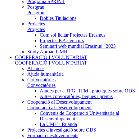
Programa SPRINT
Postgrau
Postgrau
Dobles Titulacions
Projectes
Projectes
Com sol·licitar Projectes Erasmus+
Projectes KA2 en curs
Seminari web mundial Erasmus+ 2023
Study Abroad UMH
COOPERACIÓ I VOLUNTARIAT
COOPERACIÓ I VOLUNTARIAT
Aliances
Ajuda humanitària
Convocatòries
Convocatòries
Ajudes per a TFG, TFM i pràctiques sobre ODS
Altres convocatòries, beques i premis
Cooperació aI Desenvolupament
Cooperació aI Desenvolupament
Convenis de Cooperació Universitaria al
Desenvolupament
La UMH i Ruanda
Projectes d'investigació sobre ODS
Formació i esdeveniments