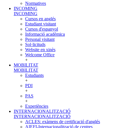
Normatives
INCOMING
INCOMING
Cursos en anglés
Estudiant visitant
Cursos d'espanyol
Informació acadèmica
Personal visitant
Sol·licituds
Website en xinès
Welcome Office
+
MOBILITAT
MOBILITAT
Estudiants
+
PDI
+
PAS
+
Experiències
INTERNACIONALITZACIÓ
INTERNACIONALITZACIÓ
ACLES: exàmens de certificació d'anglés
AIEFI-Internacionalització de centres