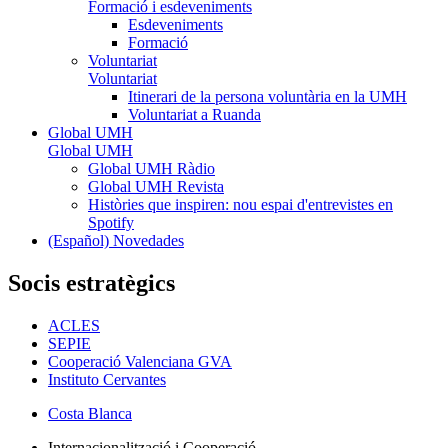
Formació i esdeveniments
Esdeveniments
Formació
Voluntariat
Voluntariat
Itinerari de la persona voluntària en la UMH
Voluntariat a Ruanda
Global UMH
Global UMH
Global UMH Ràdio
Global UMH Revista
Històries que inspiren: nou espai d'entrevistes en
Spotify
(Español) Novedades
Socis estratègics
ACLES
SEPIE
Cooperació Valenciana GVA
Instituto Cervantes
Costa Blanca
Internacionalització i Cooperació