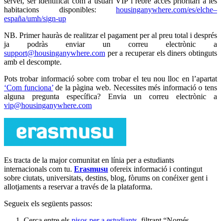
servei, ser identificat com a usuari VIP i rebre accés prioritari a les
habitacions disponibles:
housinganywhere.com/es/elche–
españa/umh/sign-up
NB. Primer hauràs de realitzar el pagament per al preu total i després
ja podràs enviar un correu electrònic a
support@housinganywhere.com
per a recuperar els diners obtinguts
amb el descompte.
Pots trobar informació sobre com trobar el teu nou lloc en l’apartat
‘Com funciona’
de la pàgina web. Necessites més informació o tens
alguna pregunta específica? Envia un correu electrònic a
vip@housinganywhere.com
Es tracta de la major comunitat en línia per a estudiants
internacionals com tu.
Erasmusu
ofereix informació i contingut
sobre ciutats, universitats, destins, blog, fòrums on conéixer gent i
allotjaments a reservar a través de la plataforma.
Segueix els següents passos:
Cerca entre els
pisos per a estudiants
, filtrant “Només