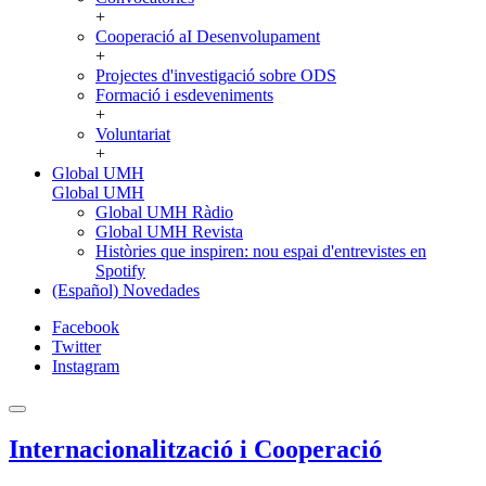
+
Cooperació aI Desenvolupament
+
Projectes d'investigació sobre ODS
Formació i esdeveniments
+
Voluntariat
+
Global UMH
Global UMH
Global UMH Ràdio
Global UMH Revista
Històries que inspiren: nou espai d'entrevistes en
Spotify
(Español) Novedades
Facebook
Twitter
Instagram
Internacionalització i Cooperació