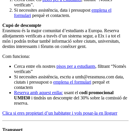
verificats”.
Si necessites assistència, data i pressupost
emplena el
formulari
perquè et contactem.
Cupó de descompte
Erasmusu és la major comunitat d’estudiants a Europa. Reserva
allotjaments verificats a través d’un sistema segur, a Elx i a tot el
món i podràs trobar també informació sobre ciutats, universitats,
destins interessants i fòrums on conéixer gent.
Com funciona:
Cerca entre els nostres
pisos per a estudiants
, filtrant “Només
verificats”
Si necessites assistència, escriu a
umh@erasmusu.com
data,
ciutats i pressupost o
emplena el formulari
perquè et
contactem
Reserva amb aquest enllaç
usant el
codi promocional
UMH30
i tindràs un descompte del 30% sobre la comissió de
reserva.
Clica si eres propietari d’un habitatge i vols posar-la en lloguer
Transport