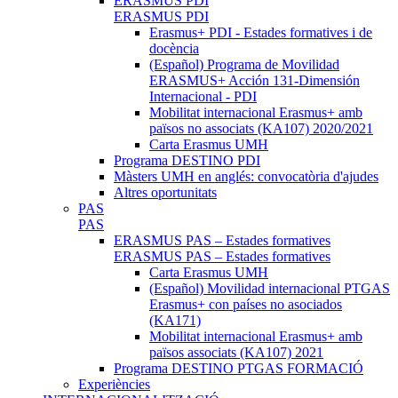
ERASMUS PDI
ERASMUS PDI
Erasmus+ PDI - Estades formatives i de
docència
(Español) Programa de Movilidad
ERASMUS+ Acción 131-Dimensión
Internacional - PDI
Mobilitat internacional Erasmus+ amb
països no associats (KA107) 2020/2021
Carta Erasmus UMH
Programa DESTINO PDI
Màsters UMH en anglés: convocatòria d'ajudes
Altres oportunitats
PAS
PAS
ERASMUS PAS – Estades formatives
ERASMUS PAS – Estades formatives
Carta Erasmus UMH
(Español) Movilidad internacional PTGAS
Erasmus+ con países no asociados
(KA171)
Mobilitat internacional Erasmus+ amb
països associats (KA107) 2021
Programa DESTINO PTGAS FORMACIÓ
Experiències