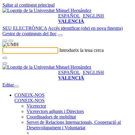
Saltar al contingut principal
ESPAÑOL
ENGLISH
VALENCIÀ
SEU ELECTRÒNICA
Accés identificat (obri en nova finestra)
Gestor de continguts del lloc
Introdueix la teua cerca
ESPAÑOL
ENGLISH
VALENCIÀ
Editar
CONEIX-NOS
CONEIX-NOS
Vicerector
Vicerectors adjunts i Directors
Coordinadors de mobilitat
Servei de Relacions Internacionals, Cooperació al
Desenvolupament i Voluntariat
+