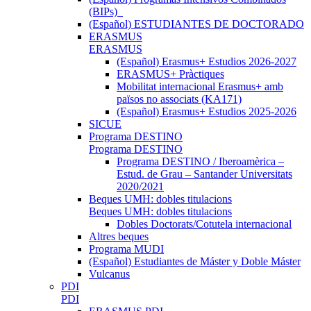
(BIPs)_
(Español) ESTUDIANTES DE DOCTORADO
ERASMUS
ERASMUS
(Español) Erasmus+ Estudios 2026-2027
ERASMUS+ Pràctiques
Mobilitat internacional Erasmus+ amb
països no associats (KA171)
(Español) Erasmus+ Estudios 2025-2026
SICUE
Programa DESTINO
Programa DESTINO
Programa DESTINO / Iberoamèrica –
Estud. de Grau – Santander Universitats
2020/2021
Beques UMH: dobles titulacions
Beques UMH: dobles titulacions
Dobles Doctorats/Cotutela internacional
Altres beques
Programa MUDI
(Español) Estudiantes de Máster y Doble Máster
Vulcanus
PDI
PDI