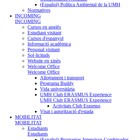
(Español) Política Ambiental de la UMH
Normatives
INCOMING
INCOMING
Cursos en anglés
Estudiant visitant
Cursos d'espanyol
Informació acadèmica
Personal visitant
Sol·licituds
Website en xinès
Welcome Office
Welcome Office
Allotjament i transport
Programa Buddy
Vida universitària
UMH Club ERASMUS Experience
UMH Club ERASMUS Experience
Activitats Club Erasmus
Visat i autorització d'estada
MOBILITAT
MOBILITAT
Estudiants
Estudiants
(Español) Programas Intensivos Combinados