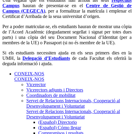
Una vegada que els estudiants han arribat als seus
respectius
Campus
hauran de presentar-se en el
Centre de Gestió de
Campus (CEGECA)
, per a formalitzar la matrícula i emplenar el
Certificat d’Arribada de la seua universitat d’origen.
Per a poder matricular-se, els estudiants hauran de mostrar una còpia
de l’Acord Acadèmic (degudament segellat i signat per totes dues
parts) i una còpia del seu Document Nacional d’Identitat (per a
membres de la UE) o Passaport (si no és membre de la UE).
Si els estudiants necessiten ajuda en els seus primers dies en la
UMH, la
Delegació d’Estudiants
de cada Facultat els oferirà la
deguda informació i ajuda.
CONEIX-NOS
CONEIX-NOS
Vicerector
Vicerectors adjunts i Directors
Coordinadors de mobilitat
Servei de Relacions Internacionals, Cooperació al
Desenvolupament i Voluntariat
Servei de Relacions Internacionals, Cooperació al
Desenvolupament i Voluntariat
(Español) Directorio
(Español) Cómo llegar
Compromisos i resultats