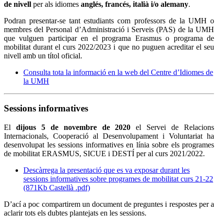
de nivell
per als idiomes
anglés, francés, italià i/o alemany
.
Podran presentar-se tant estudiants com professors de la UMH o
membres del Personal d’Administració i Serveis (PAS) de la UMH
que vulguen participar en el programa Erasmus o programa de
mobilitat durant el curs 2022/2023 i que no puguen acreditar el seu
nivell amb un títol oficial.
Consulta tota la informació en la web del Centre d’Idiomes de
la UMH
Sessions informatives
El
dijous 5 de novembre de 2020
el Servei de Relacions
Internacionals, Cooperació al Desenvolupament i Voluntariat ha
desenvolupat les sessions informatives en línia sobre els programes
de mobilitat ERASMUS, SICUE i DESTÍ per al curs 2021/2022.
Descàrrega la presentació que es va exposar durant les
sessions informatives sobre programes de mobilitat curs 21-22
(871Kb Castellà .pdf)
D’ací a poc compartirem un document de preguntes i respostes per a
aclarir tots els dubtes plantejats en les sessions.