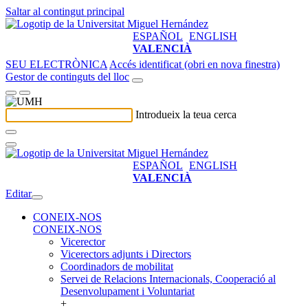
Saltar al contingut principal
ESPAÑOL
ENGLISH
VALENCIÀ
SEU ELECTRÒNICA
Accés identificat (obri en nova finestra)
Gestor de continguts del lloc
Introdueix la teua cerca
ESPAÑOL
ENGLISH
VALENCIÀ
Editar
CONEIX-NOS
CONEIX-NOS
Vicerector
Vicerectors adjunts i Directors
Coordinadors de mobilitat
Servei de Relacions Internacionals, Cooperació al
Desenvolupament i Voluntariat
+