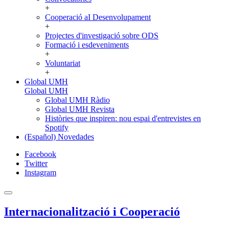
+
Cooperació aI Desenvolupament
+
Projectes d'investigació sobre ODS
Formació i esdeveniments
+
Voluntariat
+
Global UMH
Global UMH
Global UMH Ràdio
Global UMH Revista
Històries que inspiren: nou espai d'entrevistes en
Spotify
(Español) Novedades
Facebook
Twitter
Instagram
Internacionalització i Cooperació