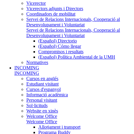
Vicerector
Vicerectors adjunts i Directors
Coordinadors de mobilitat
Servei de Relacions Internacionals, Cooperació al
Desenvolupament i Voluntariat
Servei de Relacions Internacionals, Cooperació al
Desenvolupament i Voluntariat
(Español) Directorio
(Español) Cómo llegar
Compromisos i resultats
(Español) Política Ambiental de la UMH
Normatives
INCOMING
INCOMING
Cursos en anglés
Estudiant visitant
Cursos d'espanyol
Informació acadèmica
Personal visitant
Sol·licituds
Website en xinès
Welcome Office
Welcome Office
Allotjament i transport
Programa Buddy