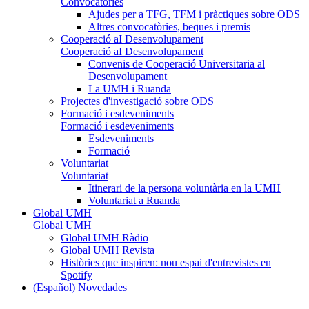
Convocatòries
Ajudes per a TFG, TFM i pràctiques sobre ODS
Altres convocatòries, beques i premis
Cooperació aI Desenvolupament
Cooperació aI Desenvolupament
Convenis de Cooperació Universitaria al
Desenvolupament
La UMH i Ruanda
Projectes d'investigació sobre ODS
Formació i esdeveniments
Formació i esdeveniments
Esdeveniments
Formació
Voluntariat
Voluntariat
Itinerari de la persona voluntària en la UMH
Voluntariat a Ruanda
Global UMH
Global UMH
Global UMH Ràdio
Global UMH Revista
Històries que inspiren: nou espai d'entrevistes en
Spotify
(Español) Novedades