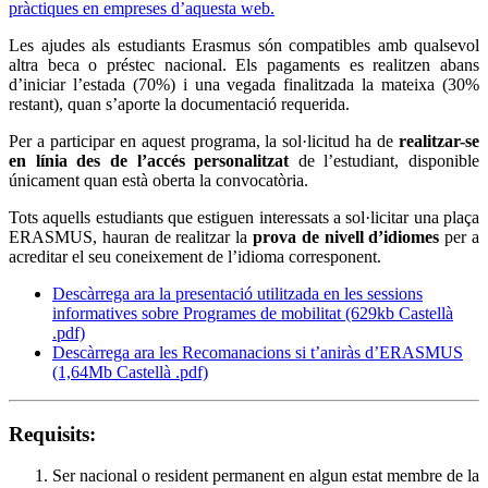
pràctiques en empreses d’aquesta web.
Les ajudes als estudiants Erasmus són compatibles amb qualsevol
altra beca o préstec nacional. Els pagaments es realitzen abans
d’iniciar l’estada (70%) i una vegada finalitzada la mateixa (30%
restant), quan s’aporte la documentació requerida.
Per a participar en aquest programa, la sol·licitud ha de
realitzar-se
en línia des de l’accés personalitzat
de l’estudiant, disponible
únicament quan està oberta la convocatòria.
Tots aquells estudiants que estiguen interessats a sol·licitar una plaça
ERASMUS, hauran de realitzar la
prova de nivell d’idiomes
per a
acreditar el seu coneixement de l’idioma corresponent.
Descàrrega ara la presentació utilitzada en les sessions
informatives sobre Programes de mobilitat (629kb Castellà
.pdf)
Descàrrega ara les Recomanacions si t’aniràs d’ERASMUS
(1,64Mb Castellà .pdf)
Requisits:
Ser nacional o resident permanent en algun estat membre de la