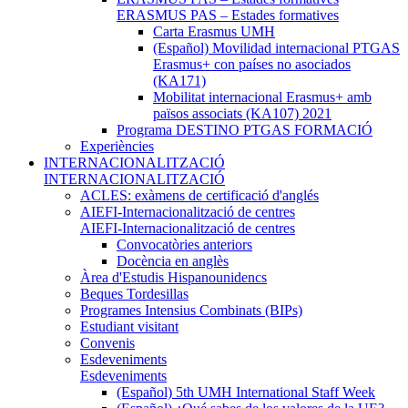
ERASMUS PAS – Estades formatives
Carta Erasmus UMH
(Español) Movilidad internacional PTGAS
Erasmus+ con países no asociados
(KA171)
Mobilitat internacional Erasmus+ amb
països associats (KA107) 2021
Programa DESTINO PTGAS FORMACIÓ
Experiències
INTERNACIONALITZACIÓ
INTERNACIONALITZACIÓ
ACLES: exàmens de certificació d'anglés
AIEFI-Internacionalització de centres
AIEFI-Internacionalització de centres
Convocatòries anteriors
Docència en anglès
Àrea d'Estudis Hispanounidencs
Beques Tordesillas
Programes Intensius Combinats (BIPs)
Estudiant visitant
Convenis
Esdeveniments
Esdeveniments
(Español) 5th UMH International Staff Week