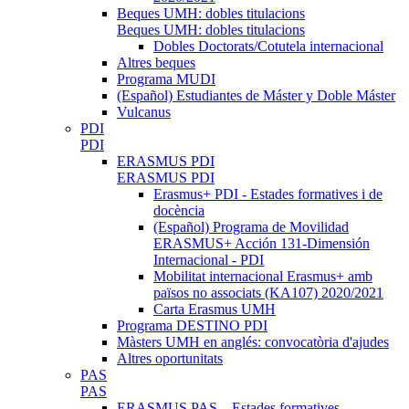
Beques UMH: dobles titulacions
Beques UMH: dobles titulacions
Dobles Doctorats/Cotutela internacional
Altres beques
Programa MUDI
(Español) Estudiantes de Máster y Doble Máster
Vulcanus
PDI
PDI
ERASMUS PDI
ERASMUS PDI
Erasmus+ PDI - Estades formatives i de
docència
(Español) Programa de Movilidad
ERASMUS+ Acción 131-Dimensión
Internacional - PDI
Mobilitat internacional Erasmus+ amb
països no associats (KA107) 2020/2021
Carta Erasmus UMH
Programa DESTINO PDI
Màsters UMH en anglés: convocatòria d'ajudes
Altres oportunitats
PAS
PAS
ERASMUS PAS – Estades formatives