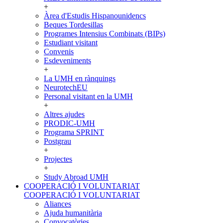
+
Àrea d'Estudis Hispanounidencs
Beques Tordesillas
Programes Intensius Combinats (BIPs)
Estudiant visitant
Convenis
Esdeveniments
+
La UMH en rànquings
NeurotechEU
Personal visitant en la UMH
+
Altres ajudes
PRODIC-UMH
Programa SPRINT
Postgrau
+
Projectes
+
Study Abroad UMH
COOPERACIÓ I VOLUNTARIAT
COOPERACIÓ I VOLUNTARIAT
Aliances
Ajuda humanitària
Convocatòries