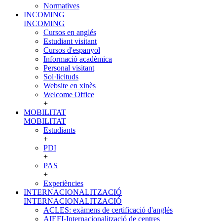
Normatives
INCOMING
INCOMING
Cursos en anglés
Estudiant visitant
Cursos d'espanyol
Informació acadèmica
Personal visitant
Sol·licituds
Website en xinès
Welcome Office
+
MOBILITAT
MOBILITAT
Estudiants
+
PDI
+
PAS
+
Experiències
INTERNACIONALITZACIÓ
INTERNACIONALITZACIÓ
ACLES: exàmens de certificació d'anglés
AIEFI-Internacionalització de centres