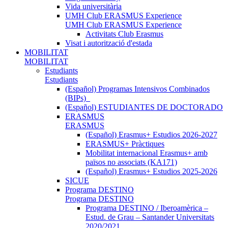
Vida universitària
UMH Club ERASMUS Experience
UMH Club ERASMUS Experience
Activitats Club Erasmus
Visat i autorització d'estada
MOBILITAT
MOBILITAT
Estudiants
Estudiants
(Español) Programas Intensivos Combinados
(BIPs)_
(Español) ESTUDIANTES DE DOCTORADO
ERASMUS
ERASMUS
(Español) Erasmus+ Estudios 2026-2027
ERASMUS+ Pràctiques
Mobilitat internacional Erasmus+ amb
països no associats (KA171)
(Español) Erasmus+ Estudios 2025-2026
SICUE
Programa DESTINO
Programa DESTINO
Programa DESTINO / Iberoamèrica –
Estud. de Grau – Santander Universitats
2020/2021