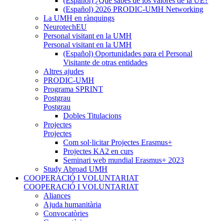
(Español) ¿Qué sabes de los valores de la UE?
(Español) 2026 PRODIC-UMH Networking
La UMH en rànquings
NeurotechEU
Personal visitant en la UMH
Personal visitant en la UMH
(Español) Oportunidades para el Personal
Visitante de otras entidades
Altres ajudes
PRODIC-UMH
Programa SPRINT
Postgrau
Postgrau
Dobles Titulacions
Projectes
Projectes
Com sol·licitar Projectes Erasmus+
Projectes KA2 en curs
Seminari web mundial Erasmus+ 2023
Study Abroad UMH
COOPERACIÓ I VOLUNTARIAT
COOPERACIÓ I VOLUNTARIAT
Aliances
Ajuda humanitària
Convocatòries