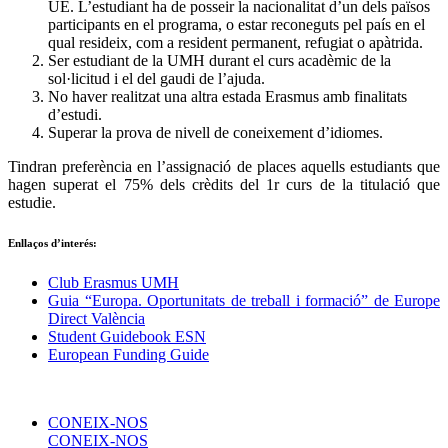
UE. L’estudiant ha de posseir la nacionalitat d’un dels països
participants en el programa, o estar reconeguts pel país en el
qual resideix, com a resident permanent, refugiat o apàtrida.
Ser estudiant de la UMH durant el curs acadèmic de la
sol·licitud i el del gaudi de l’ajuda.
No haver realitzat una altra estada Erasmus amb finalitats
d’estudi.
Superar la prova de nivell de coneixement d’idiomes.
Tindran preferència en l’assignació de places aquells estudiants que
hagen superat el 75% dels crèdits del 1r curs de la titulació que
estudie.
Enllaços d’interés:
Club Erasmus UMH
Guia “Europa. Oportunitats de treball i formació” de Europe
Direct València
Student Guidebook ESN
European Funding Guide
CONEIX-NOS
CONEIX-NOS