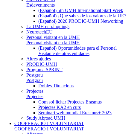
Esdeveniments
(Español) 5th UMH International Staff Week
(Español) ¿Qué sabes de los valores de la UE?
(Español) 2026 PRODIC-UMH Networking
La UMH en rànquings
NeurotechEU
Personal visitant en la UMH
Personal visitant en la UMH
(Español) Oportunidades para el Personal
Visitante de otras entidades
Altres ajudes
PRODIC-UMH
Programa SPRINT
Postgrau
Postgrau
Dobles Titulacions
Projectes
Projectes
Com sol·licitar Projectes Erasmus+
Projectes KA2 en curs
Seminari web mundial Erasmus+ 2023
Study Abroad UMH
COOPERACIÓ I VOLUNTARIAT
COOPERACIÓ I VOLUNTARIAT