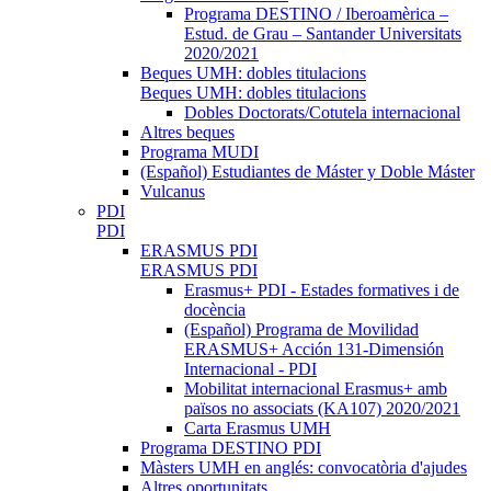
Programa DESTINO / Iberoamèrica –
Estud. de Grau – Santander Universitats
2020/2021
Beques UMH: dobles titulacions
Beques UMH: dobles titulacions
Dobles Doctorats/Cotutela internacional
Altres beques
Programa MUDI
(Español) Estudiantes de Máster y Doble Máster
Vulcanus
PDI
PDI
ERASMUS PDI
ERASMUS PDI
Erasmus+ PDI - Estades formatives i de
docència
(Español) Programa de Movilidad
ERASMUS+ Acción 131-Dimensión
Internacional - PDI
Mobilitat internacional Erasmus+ amb
països no associats (KA107) 2020/2021
Carta Erasmus UMH
Programa DESTINO PDI
Màsters UMH en anglés: convocatòria d'ajudes
Altres oportunitats