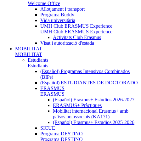
Welcome Office
Allotjament i transport
Programa Buddy
Vida universitària
UMH Club ERASMUS Experience
UMH Club ERASMUS Experience
Activitats Club Erasmus
Visat i autorització d'estada
MOBILITAT
MOBILITAT
Estudiants
Estudiants
(Español) Programas Intensivos Combinados
(BIPs)_
(Español) ESTUDIANTES DE DOCTORADO
ERASMUS
ERASMUS
(Español) Erasmus+ Estudios 2026-2027
ERASMUS+ Pràctiques
Mobilitat internacional Erasmus+ amb
països no associats (KA171)
(Español) Erasmus+ Estudios 2025-2026
SICUE
Programa DESTINO
Programa DESTINO