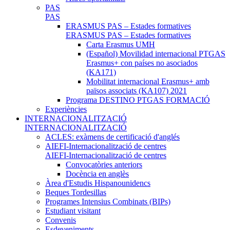
PAS
PAS
ERASMUS PAS – Estades formatives
ERASMUS PAS – Estades formatives
Carta Erasmus UMH
(Español) Movilidad internacional PTGAS
Erasmus+ con países no asociados
(KA171)
Mobilitat internacional Erasmus+ amb
països associats (KA107) 2021
Programa DESTINO PTGAS FORMACIÓ
Experiències
INTERNACIONALITZACIÓ
INTERNACIONALITZACIÓ
ACLES: exàmens de certificació d'anglés
AIEFI-Internacionalització de centres
AIEFI-Internacionalització de centres
Convocatòries anteriors
Docència en anglès
Àrea d'Estudis Hispanounidencs
Beques Tordesillas
Programes Intensius Combinats (BIPs)
Estudiant visitant
Convenis
Esdeveniments