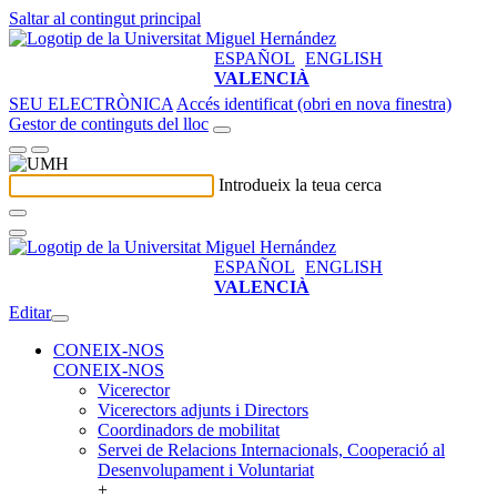
Saltar al contingut principal
ESPAÑOL
ENGLISH
VALENCIÀ
SEU ELECTRÒNICA
Accés identificat (obri en nova finestra)
Gestor de continguts del lloc
Introdueix la teua cerca
ESPAÑOL
ENGLISH
VALENCIÀ
Editar
CONEIX-NOS
CONEIX-NOS
Vicerector
Vicerectors adjunts i Directors
Coordinadors de mobilitat
Servei de Relacions Internacionals, Cooperació al
Desenvolupament i Voluntariat
+