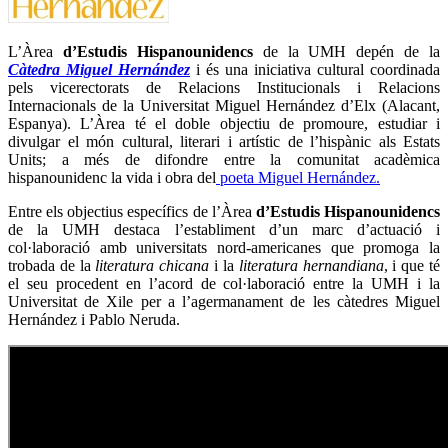
L’Àrea
d’Estudis Hispanounidencs
de la UMH depén de la
Càtedra Miguel Hernández
i és una iniciativa cultural coordinada
pels vicerectorats de Relacions Institucionals i Relacions
Internacionals de la Universitat Miguel Hernández d’Elx (Alacant,
Espanya). L’Àrea té el doble objectiu de promoure, estudiar i
divulgar el món cultural, literari i artístic de l’hispànic als Estats
Units; a més de difondre entre la comunitat acadèmica
hispanounidenc la vida i obra del
poeta Miguel Hernández.
Entre els objectius específics de l’Àrea
d’Estudis Hispanounidencs
de la UMH destaca l’establiment d’un marc d’actuació i
col·laboració amb universitats nord-americanes que promoga la
trobada de la
literatura chicana
i la
literatura hernandiana
, i que té
el seu procedent en l’acord de col·laboració entre la UMH i la
Universitat de Xile per a l’agermanament de les càtedres Miguel
Hernández i Pablo Neruda.