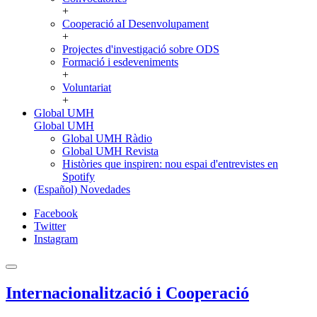
+
Cooperació aI Desenvolupament
+
Projectes d'investigació sobre ODS
Formació i esdeveniments
+
Voluntariat
+
Global UMH
Global UMH
Global UMH Ràdio
Global UMH Revista
Històries que inspiren: nou espai d'entrevistes en
Spotify
(Español) Novedades
Facebook
Twitter
Instagram
Internacionalització i Cooperació