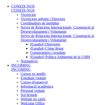
CONEIX-NOS
CONEIX-NOS
Vicerector
Vicerectors adjunts i Directors
Coordinadors de mobilitat
Servei de Relacions Internacionals, Cooperació al
Desenvolupament i Voluntariat
Servei de Relacions Internacionals, Cooperació al
Desenvolupament i Voluntariat
(Español) Directorio
(Español) Cómo llegar
Compromisos i resultats
(Español) Política Ambiental de la UMH
Normatives
INCOMING
INCOMING
Cursos en anglés
Estudiant visitant
Cursos d'espanyol
Informació acadèmica
Personal visitant
Sol·licituds
Website en xinès
Welcome Office