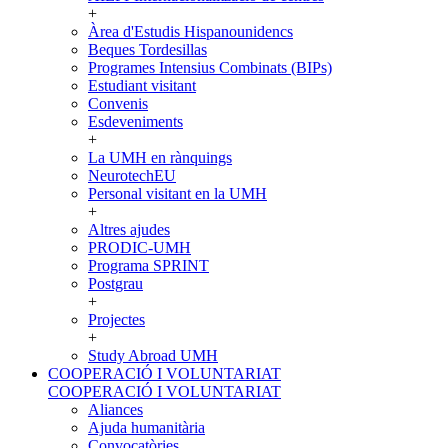
+
Àrea d'Estudis Hispanounidencs
Beques Tordesillas
Programes Intensius Combinats (BIPs)
Estudiant visitant
Convenis
Esdeveniments
+
La UMH en rànquings
NeurotechEU
Personal visitant en la UMH
+
Altres ajudes
PRODIC-UMH
Programa SPRINT
Postgrau
+
Projectes
+
Study Abroad UMH
COOPERACIÓ I VOLUNTARIAT
COOPERACIÓ I VOLUNTARIAT
Aliances
Ajuda humanitària
Convocatòries