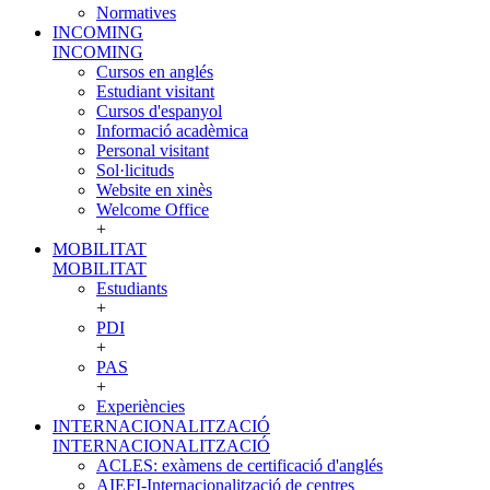
Normatives
INCOMING
INCOMING
Cursos en anglés
Estudiant visitant
Cursos d'espanyol
Informació acadèmica
Personal visitant
Sol·licituds
Website en xinès
Welcome Office
+
MOBILITAT
MOBILITAT
Estudiants
+
PDI
+
PAS
+
Experiències
INTERNACIONALITZACIÓ
INTERNACIONALITZACIÓ
ACLES: exàmens de certificació d'anglés
AIEFI-Internacionalització de centres