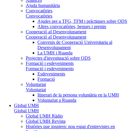
Aliances
Ajuda humanitària
Convocatòries
Convocatòries
Ajudes per a TFG, TFM i pràctiques sobre ODS
Altres convocatòries, beques i premis
Cooperació aI Desenvolupament
Cooperació aI Desenvolupament
Convenis de Cooperació Universitaria al
Desenvolupament
La UMH i Ruanda
Projectes d'investigació sobre ODS
Formació i esdeveniments
Formació i esdeveniments
Esdeveniments
Formació
Voluntariat
Voluntariat
Itinerari de la persona voluntària en la UMH
Voluntariat a Ruanda
Global UMH
Global UMH
Global UMH Ràdio
Global UMH Revista
Històries que inspiren: nou espai d'entrevistes en