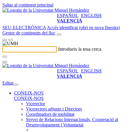
Saltar al contingut principal
ESPAÑOL
ENGLISH
VALENCIÀ
SEU ELECTRÒNICA
Accés identificat (obri en nova finestra)
Gestor de continguts del lloc
Introdueix la teua cerca
ESPAÑOL
ENGLISH
VALENCIÀ
Editar
CONEIX-NOS
CONEIX-NOS
Vicerector
Vicerectors adjunts i Directors
Coordinadors de mobilitat
Servei de Relacions Internacionals, Cooperació al
Desenvolupament i Voluntariat
+