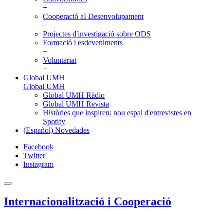
+
Cooperació aI Desenvolupament
+
Projectes d'investigació sobre ODS
Formació i esdeveniments
+
Voluntariat
+
Global UMH
Global UMH
Global UMH Ràdio
Global UMH Revista
Històries que inspiren: nou espai d'entrevistes en
Spotify
(Español) Novedades
Facebook
Twitter
Instagram
Internacionalització i Cooperació