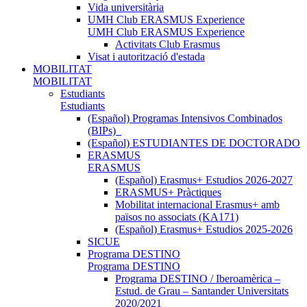
Vida universitària
UMH Club ERASMUS Experience
UMH Club ERASMUS Experience
Activitats Club Erasmus
Visat i autorització d'estada
MOBILITAT
MOBILITAT
Estudiants
Estudiants
(Español) Programas Intensivos Combinados
(BIPs)_
(Español) ESTUDIANTES DE DOCTORADO
ERASMUS
ERASMUS
(Español) Erasmus+ Estudios 2026-2027
ERASMUS+ Pràctiques
Mobilitat internacional Erasmus+ amb
països no associats (KA171)
(Español) Erasmus+ Estudios 2025-2026
SICUE
Programa DESTINO
Programa DESTINO
Programa DESTINO / Iberoamèrica –
Estud. de Grau – Santander Universitats
2020/2021