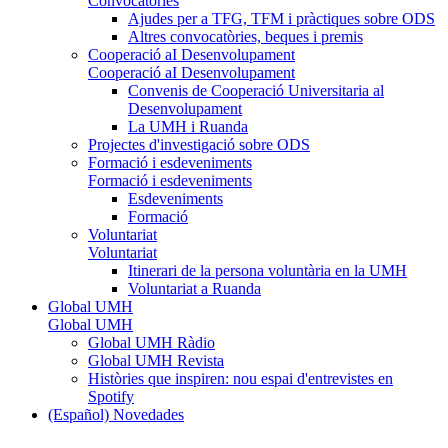
Convocatòries
Ajudes per a TFG, TFM i pràctiques sobre ODS
Altres convocatòries, beques i premis
Cooperació aI Desenvolupament
Cooperació aI Desenvolupament
Convenis de Cooperació Universitaria al
Desenvolupament
La UMH i Ruanda
Projectes d'investigació sobre ODS
Formació i esdeveniments
Formació i esdeveniments
Esdeveniments
Formació
Voluntariat
Voluntariat
Itinerari de la persona voluntària en la UMH
Voluntariat a Ruanda
Global UMH
Global UMH
Global UMH Ràdio
Global UMH Revista
Històries que inspiren: nou espai d'entrevistes en
Spotify
(Español) Novedades