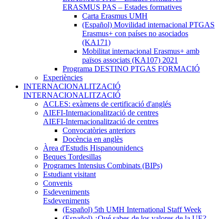
ERASMUS PAS – Estades formatives
Carta Erasmus UMH
(Español) Movilidad internacional PTGAS
Erasmus+ con países no asociados
(KA171)
Mobilitat internacional Erasmus+ amb
països associats (KA107) 2021
Programa DESTINO PTGAS FORMACIÓ
Experiències
INTERNACIONALITZACIÓ
INTERNACIONALITZACIÓ
ACLES: exàmens de certificació d'anglés
AIEFI-Internacionalització de centres
AIEFI-Internacionalització de centres
Convocatòries anteriors
Docència en anglès
Àrea d'Estudis Hispanounidencs
Beques Tordesillas
Programes Intensius Combinats (BIPs)
Estudiant visitant
Convenis
Esdeveniments
Esdeveniments
(Español) 5th UMH International Staff Week
(Español) ¿Qué sabes de los valores de la UE?