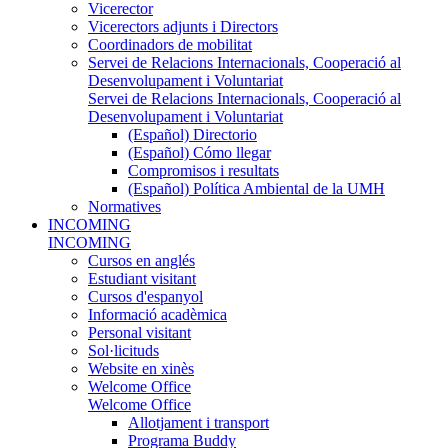
Vicerector
Vicerectors adjunts i Directors
Coordinadors de mobilitat
Servei de Relacions Internacionals, Cooperació al
Desenvolupament i Voluntariat
Servei de Relacions Internacionals, Cooperació al
Desenvolupament i Voluntariat
(Español) Directorio
(Español) Cómo llegar
Compromisos i resultats
(Español) Política Ambiental de la UMH
Normatives
INCOMING
INCOMING
Cursos en anglés
Estudiant visitant
Cursos d'espanyol
Informació acadèmica
Personal visitant
Sol·licituds
Website en xinès
Welcome Office
Welcome Office
Allotjament i transport
Programa Buddy