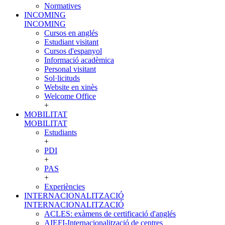
Normatives
INCOMING
INCOMING
Cursos en anglés
Estudiant visitant
Cursos d'espanyol
Informació acadèmica
Personal visitant
Sol·licituds
Website en xinès
Welcome Office
+
MOBILITAT
MOBILITAT
Estudiants
+
PDI
+
PAS
+
Experiències
INTERNACIONALITZACIÓ
INTERNACIONALITZACIÓ
ACLES: exàmens de certificació d'anglés
AIEFI-Internacionalització de centres