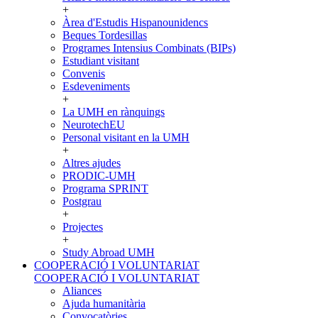
+
Àrea d'Estudis Hispanounidencs
Beques Tordesillas
Programes Intensius Combinats (BIPs)
Estudiant visitant
Convenis
Esdeveniments
+
La UMH en rànquings
NeurotechEU
Personal visitant en la UMH
+
Altres ajudes
PRODIC-UMH
Programa SPRINT
Postgrau
+
Projectes
+
Study Abroad UMH
COOPERACIÓ I VOLUNTARIAT
COOPERACIÓ I VOLUNTARIAT
Aliances
Ajuda humanitària
Convocatòries