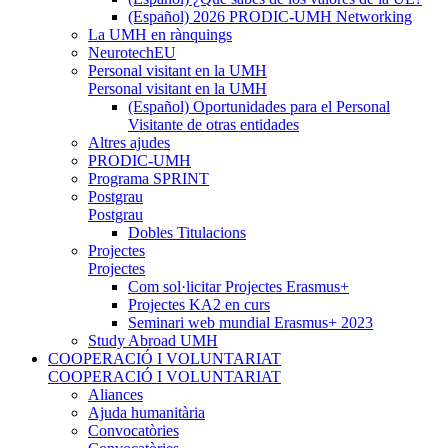
(Español) 2026 PRODIC-UMH Networking
La UMH en rànquings
NeurotechEU
Personal visitant en la UMH
Personal visitant en la UMH
(Español) Oportunidades para el Personal
Visitante de otras entidades
Altres ajudes
PRODIC-UMH
Programa SPRINT
Postgrau
Postgrau
Dobles Titulacions
Projectes
Projectes
Com sol·licitar Projectes Erasmus+
Projectes KA2 en curs
Seminari web mundial Erasmus+ 2023
Study Abroad UMH
COOPERACIÓ I VOLUNTARIAT
COOPERACIÓ I VOLUNTARIAT
Aliances
Ajuda humanitària
Convocatòries