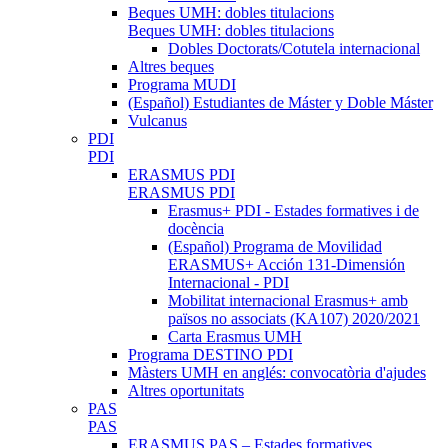
Beques UMH: dobles titulacions
Beques UMH: dobles titulacions
Dobles Doctorats/Cotutela internacional
Altres beques
Programa MUDI
(Español) Estudiantes de Máster y Doble Máster
Vulcanus
PDI
PDI
ERASMUS PDI
ERASMUS PDI
Erasmus+ PDI - Estades formatives i de
docència
(Español) Programa de Movilidad
ERASMUS+ Acción 131-Dimensión
Internacional - PDI
Mobilitat internacional Erasmus+ amb
països no associats (KA107) 2020/2021
Carta Erasmus UMH
Programa DESTINO PDI
Màsters UMH en anglés: convocatòria d'ajudes
Altres oportunitats
PAS
PAS
ERASMUS PAS – Estades formatives