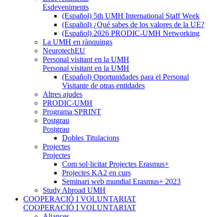
Esdeveniments
(Español) 5th UMH International Staff Week
(Español) ¿Qué sabes de los valores de la UE?
(Español) 2026 PRODIC-UMH Networking
La UMH en rànquings
NeurotechEU
Personal visitant en la UMH
Personal visitant en la UMH
(Español) Oportunidades para el Personal
Visitante de otras entidades
Altres ajudes
PRODIC-UMH
Programa SPRINT
Postgrau
Postgrau
Dobles Titulacions
Projectes
Projectes
Com sol·licitar Projectes Erasmus+
Projectes KA2 en curs
Seminari web mundial Erasmus+ 2023
Study Abroad UMH
COOPERACIÓ I VOLUNTARIAT
COOPERACIÓ I VOLUNTARIAT
Aliances