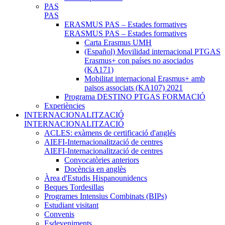
PAS
PAS
ERASMUS PAS – Estades formatives
ERASMUS PAS – Estades formatives
Carta Erasmus UMH
(Español) Movilidad internacional PTGAS
Erasmus+ con países no asociados
(KA171)
Mobilitat internacional Erasmus+ amb
països associats (KA107) 2021
Programa DESTINO PTGAS FORMACIÓ
Experiències
INTERNACIONALITZACIÓ
INTERNACIONALITZACIÓ
ACLES: exàmens de certificació d'anglés
AIEFI-Internacionalització de centres
AIEFI-Internacionalització de centres
Convocatòries anteriors
Docència en anglès
Àrea d'Estudis Hispanounidencs
Beques Tordesillas
Programes Intensius Combinats (BIPs)
Estudiant visitant
Convenis
Esdeveniments