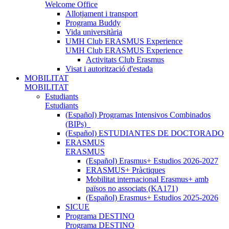
Welcome Office
Allotjament i transport
Programa Buddy
Vida universitària
UMH Club ERASMUS Experience
UMH Club ERASMUS Experience
Activitats Club Erasmus
Visat i autorització d'estada
MOBILITAT
MOBILITAT
Estudiants
Estudiants
(Español) Programas Intensivos Combinados
(BIPs)_
(Español) ESTUDIANTES DE DOCTORADO
ERASMUS
ERASMUS
(Español) Erasmus+ Estudios 2026-2027
ERASMUS+ Pràctiques
Mobilitat internacional Erasmus+ amb
països no associats (KA171)
(Español) Erasmus+ Estudios 2025-2026
SICUE
Programa DESTINO
Programa DESTINO