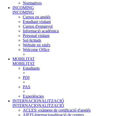
Normatives
INCOMING
INCOMING
Cursos en anglés
Estudiant visitant
Cursos d'espanyol
Informació acadèmica
Personal visitant
Sol·licituds
Website en xinès
Welcome Office
+
MOBILITAT
MOBILITAT
Estudiants
+
PDI
+
PAS
+
Experiències
INTERNACIONALITZACIÓ
INTERNACIONALITZACIÓ
ACLES: exàmens de certificació d'anglés
AIEFI-Internacionalització de centres