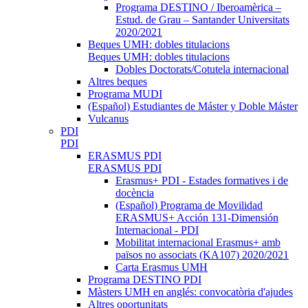
Programa DESTINO / Iberoamèrica –
Estud. de Grau – Santander Universitats
2020/2021
Beques UMH: dobles titulacions
Beques UMH: dobles titulacions
Dobles Doctorats/Cotutela internacional
Altres beques
Programa MUDI
(Español) Estudiantes de Máster y Doble Máster
Vulcanus
PDI
PDI
ERASMUS PDI
ERASMUS PDI
Erasmus+ PDI - Estades formatives i de
docència
(Español) Programa de Movilidad
ERASMUS+ Acción 131-Dimensión
Internacional - PDI
Mobilitat internacional Erasmus+ amb
països no associats (KA107) 2020/2021
Carta Erasmus UMH
Programa DESTINO PDI
Màsters UMH en anglés: convocatòria d'ajudes
Altres oportunitats