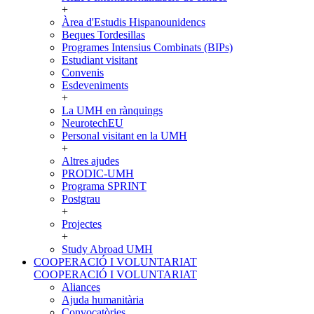
+
Àrea d'Estudis Hispanounidencs
Beques Tordesillas
Programes Intensius Combinats (BIPs)
Estudiant visitant
Convenis
Esdeveniments
+
La UMH en rànquings
NeurotechEU
Personal visitant en la UMH
+
Altres ajudes
PRODIC-UMH
Programa SPRINT
Postgrau
+
Projectes
+
Study Abroad UMH
COOPERACIÓ I VOLUNTARIAT
COOPERACIÓ I VOLUNTARIAT
Aliances
Ajuda humanitària
Convocatòries