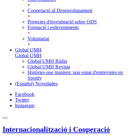
+
Cooperació aI Desenvolupament
+
Projectes d'investigació sobre ODS
Formació i esdeveniments
+
Voluntariat
+
Global UMH
Global UMH
Global UMH Ràdio
Global UMH Revista
Històries que inspiren: nou espai d'entrevistes en
Spotify
(Español) Novedades
Facebook
Twitter
Instagram
Internacionalització i Cooperació