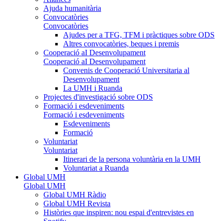
Ajuda humanitària
Convocatòries
Convocatòries
Ajudes per a TFG, TFM i pràctiques sobre ODS
Altres convocatòries, beques i premis
Cooperació aI Desenvolupament
Cooperació aI Desenvolupament
Convenis de Cooperació Universitaria al
Desenvolupament
La UMH i Ruanda
Projectes d'investigació sobre ODS
Formació i esdeveniments
Formació i esdeveniments
Esdeveniments
Formació
Voluntariat
Voluntariat
Itinerari de la persona voluntària en la UMH
Voluntariat a Ruanda
Global UMH
Global UMH
Global UMH Ràdio
Global UMH Revista
Històries que inspiren: nou espai d'entrevistes en