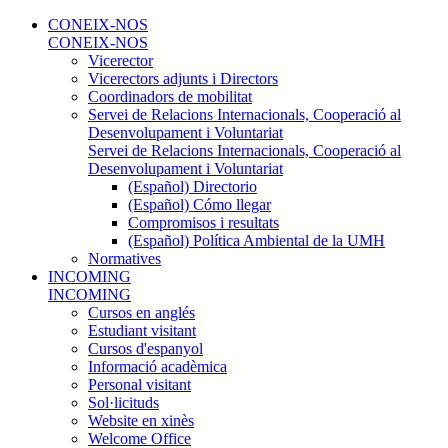
CONEIX-NOS
CONEIX-NOS
Vicerector
Vicerectors adjunts i Directors
Coordinadors de mobilitat
Servei de Relacions Internacionals, Cooperació al
Desenvolupament i Voluntariat
Servei de Relacions Internacionals, Cooperació al
Desenvolupament i Voluntariat
(Español) Directorio
(Español) Cómo llegar
Compromisos i resultats
(Español) Política Ambiental de la UMH
Normatives
INCOMING
INCOMING
Cursos en anglés
Estudiant visitant
Cursos d'espanyol
Informació acadèmica
Personal visitant
Sol·licituds
Website en xinès
Welcome Office