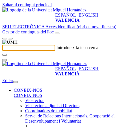
Saltar al contingut principal
ESPAÑOL
ENGLISH
VALENCIÀ
SEU ELECTRÒNICA
Accés identificat (obri en nova finestra)
Gestor de continguts del lloc
Introdueix la teua cerca
ESPAÑOL
ENGLISH
VALENCIÀ
Editar
CONEIX-NOS
CONEIX-NOS
Vicerector
Vicerectors adjunts i Directors
Coordinadors de mobilitat
Servei de Relacions Internacionals, Cooperació al
Desenvolupament i Voluntariat
+