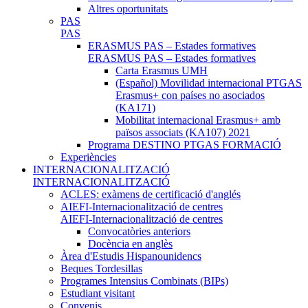
Altres oportunitats
PAS
PAS
ERASMUS PAS – Estades formatives
ERASMUS PAS – Estades formatives
Carta Erasmus UMH
(Español) Movilidad internacional PTGAS
Erasmus+ con países no asociados
(KA171)
Mobilitat internacional Erasmus+ amb
països associats (KA107) 2021
Programa DESTINO PTGAS FORMACIÓ
Experiències
INTERNACIONALITZACIÓ
INTERNACIONALITZACIÓ
ACLES: exàmens de certificació d'anglés
AIEFI-Internacionalització de centres
AIEFI-Internacionalització de centres
Convocatòries anteriors
Docència en anglès
Àrea d'Estudis Hispanounidencs
Beques Tordesillas
Programes Intensius Combinats (BIPs)
Estudiant visitant
Convenis