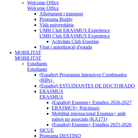
Welcome Office
Welcome Office
Allotjament i transport
Programa Buddy
Vida universitària
UMH Club ERASMUS Experience
UMH Club ERASMUS Experience
Activitats Club Erasmus
Visat i autorització d'estada
MOBILITAT
MOBILITAT
Estudiants
Estudiants
(Español) Programas Intensivos Combinados
(BIPs)_
(Español) ESTUDIANTES DE DOCTORADO
ERASMUS
ERASMUS
(Español) Erasmus+ Estudios 2026-2027
ERASMUS+ Pràctiques
Mobilitat internacional Erasmus+ amb
països no associats (KA171)
(Español) Erasmus+ Estudios 2025-2026
SICUE
Programa DESTINO