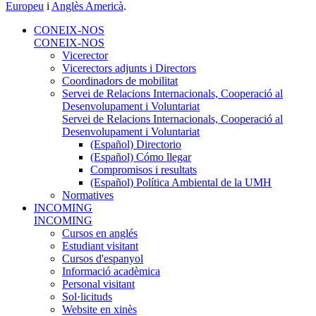
Europeu
i
Anglès Americà
.
CONEIX-NOS
CONEIX-NOS
Vicerector
Vicerectors adjunts i Directors
Coordinadors de mobilitat
Servei de Relacions Internacionals, Cooperació al
Desenvolupament i Voluntariat
Servei de Relacions Internacionals, Cooperació al
Desenvolupament i Voluntariat
(Español) Directorio
(Español) Cómo llegar
Compromisos i resultats
(Español) Política Ambiental de la UMH
Normatives
INCOMING
INCOMING
Cursos en anglés
Estudiant visitant
Cursos d'espanyol
Informació acadèmica
Personal visitant
Sol·licituds
Website en xinès