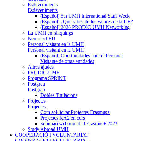
Esdeveniments
Esdeveniments
(Español) 5th UMH International Staff Week
(Español) ¿Qué sabes de los valores de la UE?
(Español) 2026 PRODIC-UMH Networking
La UMH en rànquings
NeurotechEU
Personal visitant en la UMH
Personal visitant en la UMH
(Español) Oportunidades para el Personal
Visitante de otras entidades
Altres ajudes
PRODIC-UMH
Programa SPRINT
Postgrau
Postgrau
Dobles Titulacions
Projectes
Projectes
Com sol·licitar Projectes Erasmus+
Projectes KA2 en curs
Seminari web mundial Erasmus+ 2023
Study Abroad UMH
COOPERACIÓ I VOLUNTARIAT
COOPERACIÓ I VOLUNTARIAT