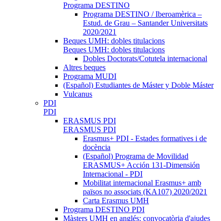
Programa DESTINO
Programa DESTINO / Iberoamèrica –
Estud. de Grau – Santander Universitats
2020/2021
Beques UMH: dobles titulacions
Beques UMH: dobles titulacions
Dobles Doctorats/Cotutela internacional
Altres beques
Programa MUDI
(Español) Estudiantes de Máster y Doble Máster
Vulcanus
PDI
PDI
ERASMUS PDI
ERASMUS PDI
Erasmus+ PDI - Estades formatives i de
docència
(Español) Programa de Movilidad
ERASMUS+ Acción 131-Dimensión
Internacional - PDI
Mobilitat internacional Erasmus+ amb
països no associats (KA107) 2020/2021
Carta Erasmus UMH
Programa DESTINO PDI
Màsters UMH en anglés: convocatòria d'ajudes