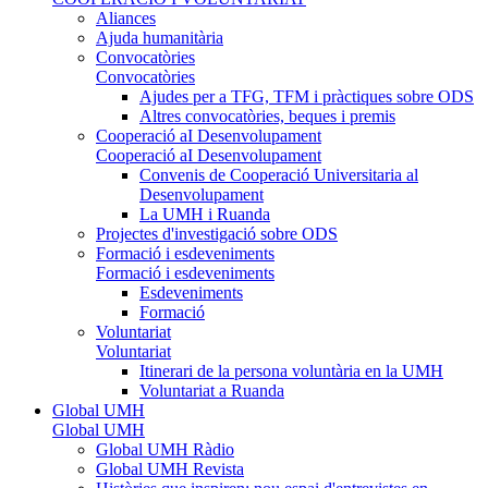
Aliances
Ajuda humanitària
Convocatòries
Convocatòries
Ajudes per a TFG, TFM i pràctiques sobre ODS
Altres convocatòries, beques i premis
Cooperació aI Desenvolupament
Cooperació aI Desenvolupament
Convenis de Cooperació Universitaria al
Desenvolupament
La UMH i Ruanda
Projectes d'investigació sobre ODS
Formació i esdeveniments
Formació i esdeveniments
Esdeveniments
Formació
Voluntariat
Voluntariat
Itinerari de la persona voluntària en la UMH
Voluntariat a Ruanda
Global UMH
Global UMH
Global UMH Ràdio
Global UMH Revista