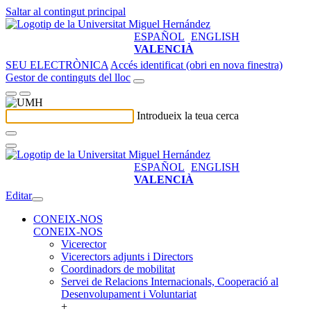
Saltar al contingut principal
ESPAÑOL
ENGLISH
VALENCIÀ
SEU ELECTRÒNICA
Accés identificat (obri en nova finestra)
Gestor de continguts del lloc
Introdueix la teua cerca
ESPAÑOL
ENGLISH
VALENCIÀ
Editar
CONEIX-NOS
CONEIX-NOS
Vicerector
Vicerectors adjunts i Directors
Coordinadors de mobilitat
Servei de Relacions Internacionals, Cooperació al
Desenvolupament i Voluntariat
+