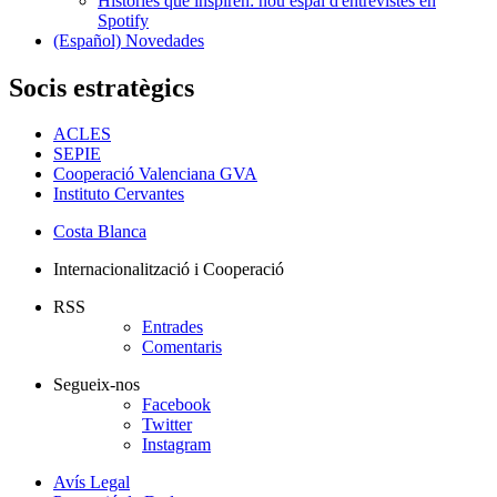
Històries que inspiren: nou espai d'entrevistes en
Spotify
(Español) Novedades
Socis estratègics
ACLES
SEPIE
Cooperació Valenciana GVA
Instituto Cervantes
Costa Blanca
Internacionalització i Cooperació
RSS
Entrades
Comentaris
Segueix-nos
Facebook
Twitter
Instagram
Avís Legal