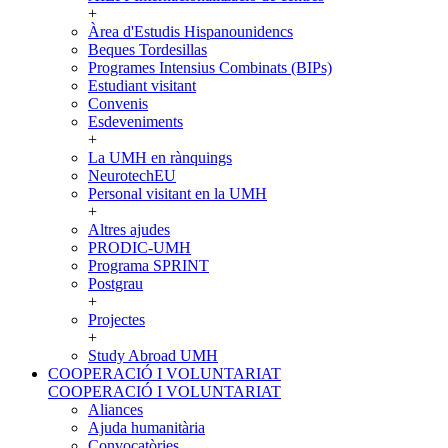
+
Àrea d'Estudis Hispanounidencs
Beques Tordesillas
Programes Intensius Combinats (BIPs)
Estudiant visitant
Convenis
Esdeveniments
+
La UMH en rànquings
NeurotechEU
Personal visitant en la UMH
+
Altres ajudes
PRODIC-UMH
Programa SPRINT
Postgrau
+
Projectes
+
Study Abroad UMH
COOPERACIÓ I VOLUNTARIAT
COOPERACIÓ I VOLUNTARIAT
Aliances
Ajuda humanitària
Convocatòries