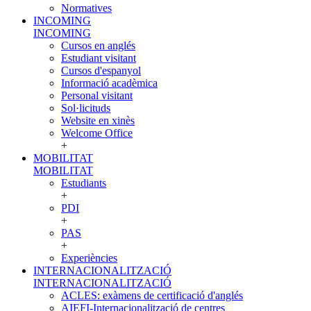
Normatives
INCOMING
INCOMING
Cursos en anglés
Estudiant visitant
Cursos d'espanyol
Informació acadèmica
Personal visitant
Sol·licituds
Website en xinès
Welcome Office
+
MOBILITAT
MOBILITAT
Estudiants
+
PDI
+
PAS
+
Experiències
INTERNACIONALITZACIÓ
INTERNACIONALITZACIÓ
ACLES: exàmens de certificació d'anglés
AIEFI-Internacionalització de centres