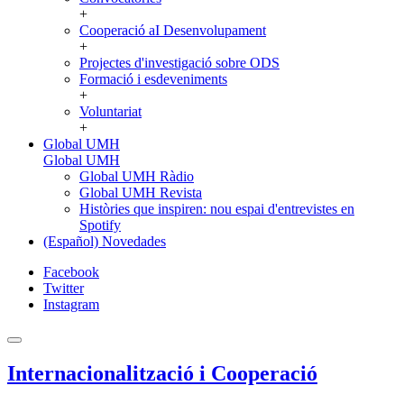
+
Cooperació aI Desenvolupament
+
Projectes d'investigació sobre ODS
Formació i esdeveniments
+
Voluntariat
+
Global UMH
Global UMH
Global UMH Ràdio
Global UMH Revista
Històries que inspiren: nou espai d'entrevistes en
Spotify
(Español) Novedades
Facebook
Twitter
Instagram
Internacionalització i Cooperació