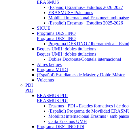
ERASMUS
(Español) Erasmus+ Estudios 2026-2027
ERASMUS+ Pràctiques
Mobilitat internacional Erasmus+ amb païso
(Español) Erasmus+ Estudios 2025-2026
SICUE
Programa DESTINO
Programa DESTINO
Programa DESTINO / Iberoamèrica – Estud.
Beques UMH: dobles titulacions
Beques UMH: dobles titulacions
Dobles Doctorats/Cotutela internacional
Altres beques
Programa MUDI
(Español) Estudiantes de Máster y Doble Máster
Vulcanus
PDI
PDI
ERASMUS PDI
ERASMUS PDI
Erasmus+ PDI - Estades formatives i de doc
(Español) Programa de Movilidad ERASMUS
Mobilitat internacional Erasmus+ amb païs
Carta Erasmus UMH
Programa DESTINO PDI