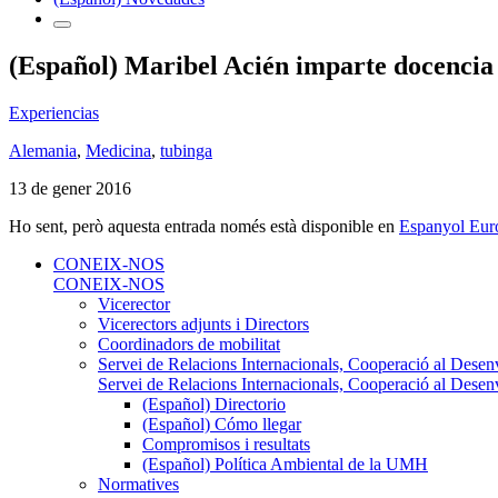
(Español) Maribel Acién imparte docencia
Experiencias
Alemania
,
Medicina
,
tubinga
13 de gener 2016
Ho sent, però aquesta entrada només està disponible en
Espanyol Eur
CONEIX-NOS
CONEIX-NOS
Vicerector
Vicerectors adjunts i Directors
Coordinadors de mobilitat
Servei de Relacions Internacionals, Cooperació al Desen
Servei de Relacions Internacionals, Cooperació al Desen
(Español) Directorio
(Español) Cómo llegar
Compromisos i resultats
(Español) Política Ambiental de la UMH
Normatives