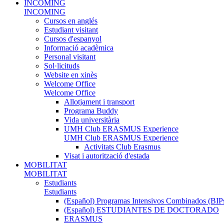
INCOMING
INCOMING
Cursos en anglés
Estudiant visitant
Cursos d'espanyol
Informació acadèmica
Personal visitant
Sol·licituds
Website en xinès
Welcome Office
Welcome Office
Allotjament i transport
Programa Buddy
Vida universitària
UMH Club ERASMUS Experience
UMH Club ERASMUS Experience
Activitats Club Erasmus
Visat i autorització d'estada
MOBILITAT
MOBILITAT
Estudiants
Estudiants
(Español) Programas Intensivos Combinados (BIP
(Español) ESTUDIANTES DE DOCTORADO
ERASMUS