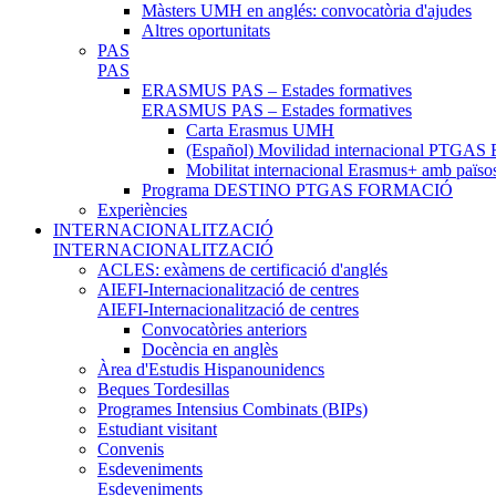
Màsters UMH en anglés: convocatòria d'ajudes
Altres oportunitats
PAS
PAS
ERASMUS PAS – Estades formatives
ERASMUS PAS – Estades formatives
Carta Erasmus UMH
(Español) Movilidad internacional PTGAS 
Mobilitat internacional Erasmus+ amb païso
Programa DESTINO PTGAS FORMACIÓ
Experiències
INTERNACIONALITZACIÓ
INTERNACIONALITZACIÓ
ACLES: exàmens de certificació d'anglés
AIEFI-Internacionalització de centres
AIEFI-Internacionalització de centres
Convocatòries anteriors
Docència en anglès
Àrea d'Estudis Hispanounidencs
Beques Tordesillas
Programes Intensius Combinats (BIPs)
Estudiant visitant
Convenis
Esdeveniments
Esdeveniments