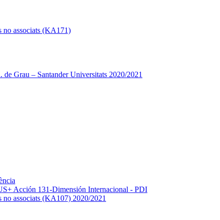
s no associats (KA171)
 de Grau – Santander Universitats 2020/2021
ència
+ Acción 131-Dimensión Internacional - PDI
os no associats (KA107) 2020/2021