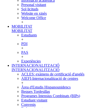
Informació acadèmica
Personal visitant
Sol·licituds
Website en xinès
Welcome Office
+
MOBILITAT
MOBILITAT
Estudiants
+
PDI
+
PAS
+
Experiències
INTERNACIONALITZACIÓ
INTERNACIONALITZACIÓ
ACLES: exàmens de certificació d'anglés
AIEFI-Internacionalització de centres
+
Àrea d'Estudis Hispanounidencs
Beques Tordesillas
Programes Intensius Combinats (BIPs)
Estudiant visitant
Convenis