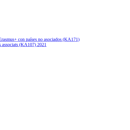
Erasmus+ con países no asociados (KA171)
s associats (KA107) 2021