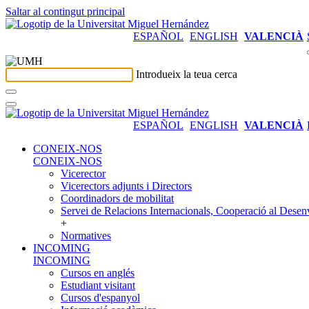
Saltar al contingut principal
ESPAÑOL
ENGLISH
VALENCIÀ
Introdueix la teua cerca
ESPAÑOL
ENGLISH
VALENCIÀ
CONEIX-NOS
CONEIX-NOS
Vicerector
Vicerectors adjunts i Directors
Coordinadors de mobilitat
Servei de Relacions Internacionals, Cooperació al Desen
+
Normatives
INCOMING
INCOMING
Cursos en anglés
Estudiant visitant
Cursos d'espanyol