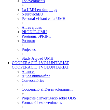
Esdeveniments
+
La UMH en rànquings
NeurotechEU
Personal visitant en la UMH
+
Altres ajudes
PRODIC-UMH
Programa SPRINT
Postgrau
+
Projectes
+
Study Abroad UMH
COOPERACIÓ I VOLUNTARIAT
COOPERACIÓ I VOLUNTARIAT
Aliances
Ajuda humanitària
Convocatòries
+
Cooperació aI Desenvolupament
+
Projectes d'investigació sobre ODS
Formació i esdeveniments
+