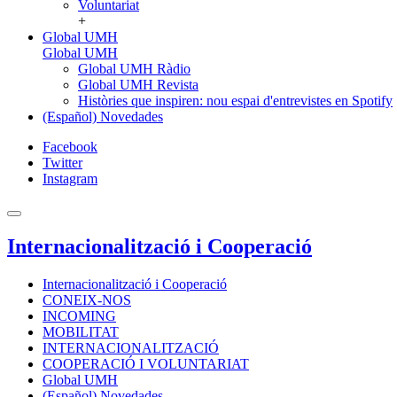
Voluntariat
+
Global UMH
Global UMH
Global UMH Ràdio
Global UMH Revista
Històries que inspiren: nou espai d'entrevistes en Spotify
(Español) Novedades
Facebook
Twitter
Instagram
Internacionalització i Cooperació
Internacionalització i Cooperació
CONEIX-NOS
INCOMING
MOBILITAT
INTERNACIONALITZACIÓ
COOPERACIÓ I VOLUNTARIAT
Global UMH
(Español) Novedades