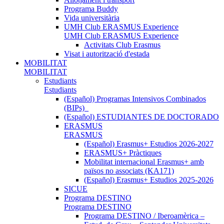
Programa Buddy
Vida universitària
UMH Club ERASMUS Experience
UMH Club ERASMUS Experience
Activitats Club Erasmus
Visat i autorització d'estada
MOBILITAT
MOBILITAT
Estudiants
Estudiants
(Español) Programas Intensivos Combinados
(BIPs)_
(Español) ESTUDIANTES DE DOCTORADO
ERASMUS
ERASMUS
(Español) Erasmus+ Estudios 2026-2027
ERASMUS+ Pràctiques
Mobilitat internacional Erasmus+ amb
països no associats (KA171)
(Español) Erasmus+ Estudios 2025-2026
SICUE
Programa DESTINO
Programa DESTINO
Programa DESTINO / Iberoamèrica –