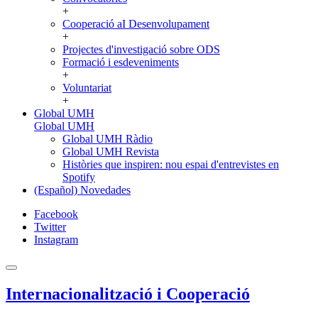
+
Cooperació aI Desenvolupament
+
Projectes d'investigació sobre ODS
Formació i esdeveniments
+
Voluntariat
+
Global UMH
Global UMH
Global UMH Ràdio
Global UMH Revista
Històries que inspiren: nou espai d'entrevistes en
Spotify
(Español) Novedades
Facebook
Twitter
Instagram
Internacionalització i Cooperació