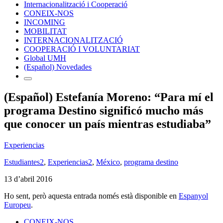
Internacionalització i Cooperació
CONEIX-NOS
INCOMING
MOBILITAT
INTERNACIONALITZACIÓ
COOPERACIÓ I VOLUNTARIAT
Global UMH
(Español) Novedades
(Español) Estefanía Moreno: “Para mí el
programa Destino significó mucho más
que conocer un país mientras estudiaba”
Experiencias
Estudiantes2
,
Experiencias2
,
México
,
programa destino
13 d’abril 2016
Ho sent, però aquesta entrada només està disponible en
Espanyol
Europeu
.
CONEIX-NOS