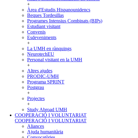
+
Àrea d'Estudis Hispanounidencs
Beques Tordesillas
Programes Intensius Combinats (BIPs)
Estudiant visitant
Convenis
Esdeveniments
+
La UMH en rànquings
NeurotechEU
Personal visitant en la UMH
+
Altres ajudes
PRODIC-UMH
Programa SPRINT
Postgrau
+
Projectes
+
Study Abroad UMH
COOPERACIÓ I VOLUNTARIAT
COOPERACIÓ I VOLUNTARIAT
Aliances
Ajuda humanitària
Convocatòries