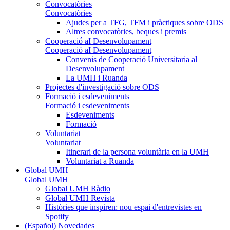
Convocatòries
Convocatòries
Ajudes per a TFG, TFM i pràctiques sobre ODS
Altres convocatòries, beques i premis
Cooperació aI Desenvolupament
Cooperació aI Desenvolupament
Convenis de Cooperació Universitaria al
Desenvolupament
La UMH i Ruanda
Projectes d'investigació sobre ODS
Formació i esdeveniments
Formació i esdeveniments
Esdeveniments
Formació
Voluntariat
Voluntariat
Itinerari de la persona voluntària en la UMH
Voluntariat a Ruanda
Global UMH
Global UMH
Global UMH Ràdio
Global UMH Revista
Històries que inspiren: nou espai d'entrevistes en
Spotify
(Español) Novedades