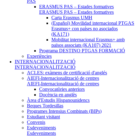
PAS
ERASMUS PAS – Estades formatives
ERASMUS PAS – Estades formatives
Carta Erasmus UMH
(Español) Movilidad internacional PTGAS
Erasmus+ con países no asociados
(KA171)
Mobilitat internacional Erasmus+ amb
països associats (KA107) 2021
Programa DESTINO PTGAS FORMACIÓ
Experiències
INTERNACIONALITZACIÓ
INTERNACIONALITZACIÓ
ACLES: exàmens de certificació d'anglés
AIEFI-Internacionalització de centres
AIEFI-Internacionalització de centres
Convocatòries anteriors
Docència en anglès
Àrea d'Estudis Hispanounidencs
Beques Tordesillas
Programes Intensius Combinats (BIPs)
Estudiant visitant
Convenis
Esdeveniments
Esdeveniments