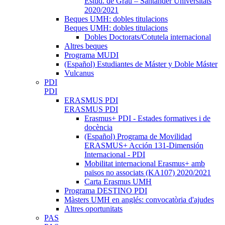
Estud. de Grau – Santander Universitats
2020/2021
Beques UMH: dobles titulacions
Beques UMH: dobles titulacions
Dobles Doctorats/Cotutela internacional
Altres beques
Programa MUDI
(Español) Estudiantes de Máster y Doble Máster
Vulcanus
PDI
PDI
ERASMUS PDI
ERASMUS PDI
Erasmus+ PDI - Estades formatives i de
docència
(Español) Programa de Movilidad
ERASMUS+ Acción 131-Dimensión
Internacional - PDI
Mobilitat internacional Erasmus+ amb
països no associats (KA107) 2020/2021
Carta Erasmus UMH
Programa DESTINO PDI
Màsters UMH en anglés: convocatòria d'ajudes
Altres oportunitats
PAS