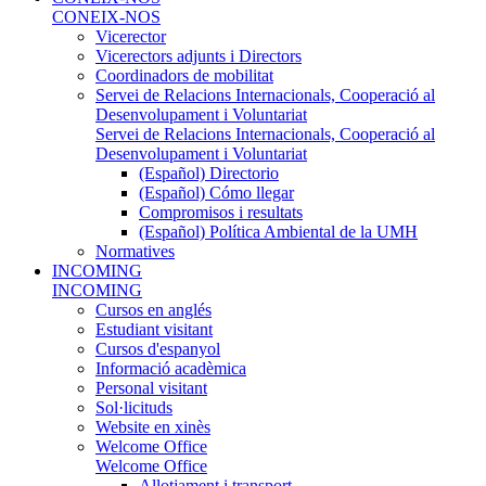
CONEIX-NOS
Vicerector
Vicerectors adjunts i Directors
Coordinadors de mobilitat
Servei de Relacions Internacionals, Cooperació al
Desenvolupament i Voluntariat
Servei de Relacions Internacionals, Cooperació al
Desenvolupament i Voluntariat
(Español) Directorio
(Español) Cómo llegar
Compromisos i resultats
(Español) Política Ambiental de la UMH
Normatives
INCOMING
INCOMING
Cursos en anglés
Estudiant visitant
Cursos d'espanyol
Informació acadèmica
Personal visitant
Sol·licituds
Website en xinès
Welcome Office
Welcome Office
Allotjament i transport