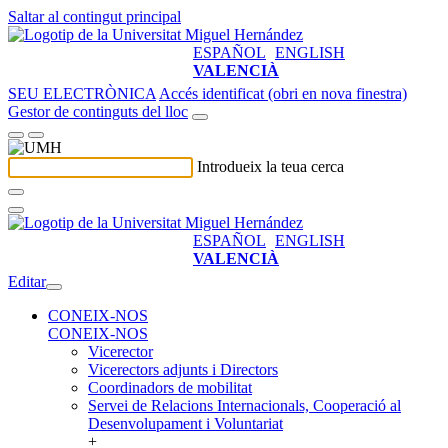
Saltar al contingut principal
ESPAÑOL
ENGLISH
VALENCIÀ
SEU ELECTRÒNICA
Accés identificat (obri en nova finestra)
Gestor de continguts del lloc
Introdueix la teua cerca
ESPAÑOL
ENGLISH
VALENCIÀ
Editar
CONEIX-NOS
CONEIX-NOS
Vicerector
Vicerectors adjunts i Directors
Coordinadors de mobilitat
Servei de Relacions Internacionals, Cooperació al
Desenvolupament i Voluntariat
+