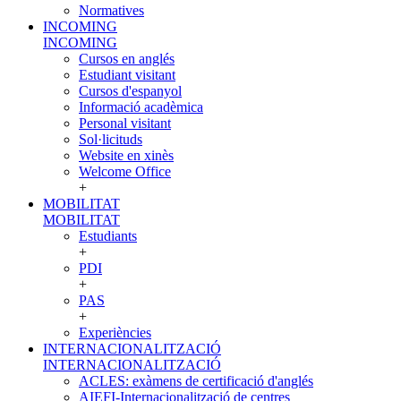
Normatives
INCOMING
INCOMING
Cursos en anglés
Estudiant visitant
Cursos d'espanyol
Informació acadèmica
Personal visitant
Sol·licituds
Website en xinès
Welcome Office
+
MOBILITAT
MOBILITAT
Estudiants
+
PDI
+
PAS
+
Experiències
INTERNACIONALITZACIÓ
INTERNACIONALITZACIÓ
ACLES: exàmens de certificació d'anglés
AIEFI-Internacionalització de centres