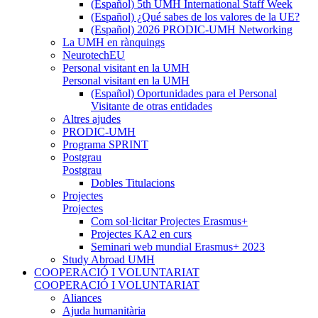
(Español) 5th UMH International Staff Week
(Español) ¿Qué sabes de los valores de la UE?
(Español) 2026 PRODIC-UMH Networking
La UMH en rànquings
NeurotechEU
Personal visitant en la UMH
Personal visitant en la UMH
(Español) Oportunidades para el Personal
Visitante de otras entidades
Altres ajudes
PRODIC-UMH
Programa SPRINT
Postgrau
Postgrau
Dobles Titulacions
Projectes
Projectes
Com sol·licitar Projectes Erasmus+
Projectes KA2 en curs
Seminari web mundial Erasmus+ 2023
Study Abroad UMH
COOPERACIÓ I VOLUNTARIAT
COOPERACIÓ I VOLUNTARIAT
Aliances
Ajuda humanitària