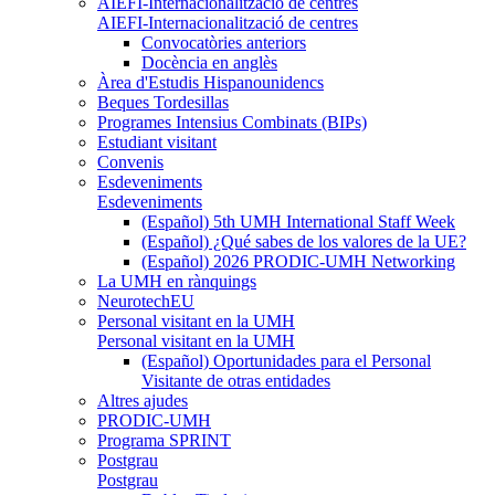
AIEFI-Internacionalització de centres
AIEFI-Internacionalització de centres
Convocatòries anteriors
Docència en anglès
Àrea d'Estudis Hispanounidencs
Beques Tordesillas
Programes Intensius Combinats (BIPs)
Estudiant visitant
Convenis
Esdeveniments
Esdeveniments
(Español) 5th UMH International Staff Week
(Español) ¿Qué sabes de los valores de la UE?
(Español) 2026 PRODIC-UMH Networking
La UMH en rànquings
NeurotechEU
Personal visitant en la UMH
Personal visitant en la UMH
(Español) Oportunidades para el Personal
Visitante de otras entidades
Altres ajudes
PRODIC-UMH
Programa SPRINT
Postgrau
Postgrau