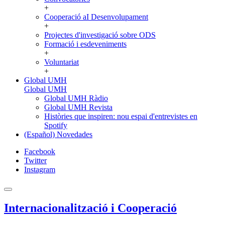
+
Cooperació aI Desenvolupament
+
Projectes d'investigació sobre ODS
Formació i esdeveniments
+
Voluntariat
+
Global UMH
Global UMH
Global UMH Ràdio
Global UMH Revista
Històries que inspiren: nou espai d'entrevistes en
Spotify
(Español) Novedades
Facebook
Twitter
Instagram
Internacionalització i Cooperació