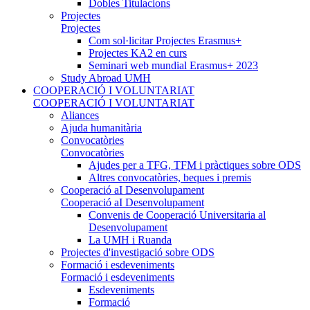
Dobles Titulacions
Projectes
Projectes
Com sol·licitar Projectes Erasmus+
Projectes KA2 en curs
Seminari web mundial Erasmus+ 2023
Study Abroad UMH
COOPERACIÓ I VOLUNTARIAT
COOPERACIÓ I VOLUNTARIAT
Aliances
Ajuda humanitària
Convocatòries
Convocatòries
Ajudes per a TFG, TFM i pràctiques sobre ODS
Altres convocatòries, beques i premis
Cooperació aI Desenvolupament
Cooperació aI Desenvolupament
Convenis de Cooperació Universitaria al
Desenvolupament
La UMH i Ruanda
Projectes d'investigació sobre ODS
Formació i esdeveniments
Formació i esdeveniments
Esdeveniments
Formació