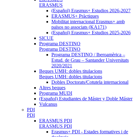
ERASMUS
(Español) Erasmus+ Estudios 2026-2027
ERASMUS+ Pràctiques
Mobilitat internacional Erasmus+ amb
països no associats (KA171)
(Español) Erasmus+ Estudios 2025-2026
SICUE
Programa DESTINO
Programa DESTINO
Programa DESTINO / Iberoamèrica –
Estud. de Grau – Santander Universitats
2020/2021
Beques UMH: dobles titulacions
Beques UMH: dobles titulacions
Dobles Doctorats/Cotutela internacional
Altres beques
Programa MUDI
(Español) Estudiantes de Máster y Doble Máster
Vulcanus
PDI
PDI
ERASMUS PDI
ERASMUS PDI
Erasmus+ PDI - Estades formatives i de