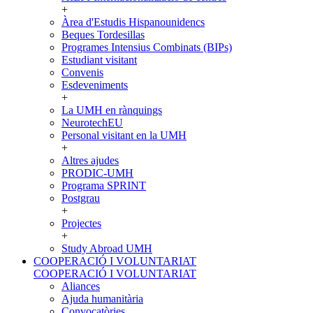
+
Àrea d'Estudis Hispanounidencs
Beques Tordesillas
Programes Intensius Combinats (BIPs)
Estudiant visitant
Convenis
Esdeveniments
+
La UMH en rànquings
NeurotechEU
Personal visitant en la UMH
+
Altres ajudes
PRODIC-UMH
Programa SPRINT
Postgrau
+
Projectes
+
Study Abroad UMH
COOPERACIÓ I VOLUNTARIAT
COOPERACIÓ I VOLUNTARIAT
Aliances
Ajuda humanitària
Convocatòries