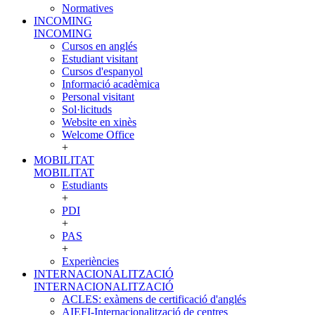
Normatives
INCOMING
INCOMING
Cursos en anglés
Estudiant visitant
Cursos d'espanyol
Informació acadèmica
Personal visitant
Sol·licituds
Website en xinès
Welcome Office
+
MOBILITAT
MOBILITAT
Estudiants
+
PDI
+
PAS
+
Experiències
INTERNACIONALITZACIÓ
INTERNACIONALITZACIÓ
ACLES: exàmens de certificació d'anglés
AIEFI-Internacionalització de centres