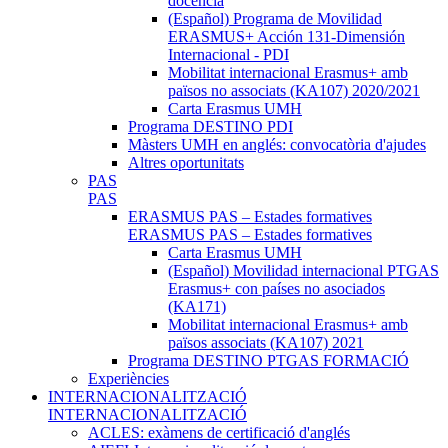
docència
(Español) Programa de Movilidad
ERASMUS+ Acción 131-Dimensión
Internacional - PDI
Mobilitat internacional Erasmus+ amb
països no associats (KA107) 2020/2021
Carta Erasmus UMH
Programa DESTINO PDI
Màsters UMH en anglés: convocatòria d'ajudes
Altres oportunitats
PAS
PAS
ERASMUS PAS – Estades formatives
ERASMUS PAS – Estades formatives
Carta Erasmus UMH
(Español) Movilidad internacional PTGAS
Erasmus+ con países no asociados
(KA171)
Mobilitat internacional Erasmus+ amb
països associats (KA107) 2021
Programa DESTINO PTGAS FORMACIÓ
Experiències
INTERNACIONALITZACIÓ
INTERNACIONALITZACIÓ
ACLES: exàmens de certificació d'anglés