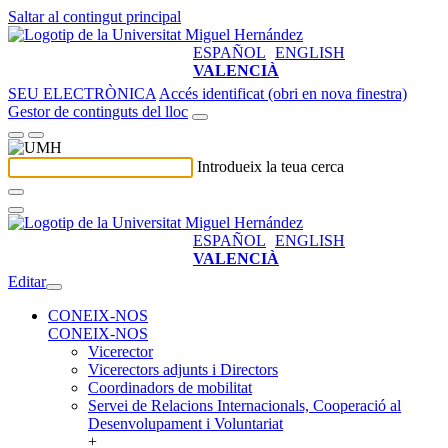
Saltar al contingut principal
ESPAÑOL
ENGLISH
VALENCIÀ
SEU ELECTRÒNICA
Accés identificat (obri en nova finestra)
Gestor de continguts del lloc
Introdueix la teua cerca
ESPAÑOL
ENGLISH
VALENCIÀ
Editar
CONEIX-NOS
CONEIX-NOS
Vicerector
Vicerectors adjunts i Directors
Coordinadors de mobilitat
Servei de Relacions Internacionals, Cooperació al
Desenvolupament i Voluntariat
+