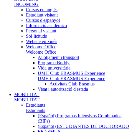
INCOMING
Cursos en anglés
Estudiant visitant
Cursos d'espanyol
Informació acadèmica
Personal visitant
Sol·licituds
Website en xinès
Welcome Office
Welcome Office
Allotjament i transport
Programa Buddy
Vida universitària
UMH Club ERASMUS Experience
UMH Club ERASMUS Experience
Activitats Club Erasmus
Visat i autorització d'estada
MOBILITAT
MOBILITAT
Estudiants
Estudiants
(Español) Programas Intensivos Combinados
(BIPs)_
(Español) ESTUDIANTES DE DOCTORADO
ERASMUS