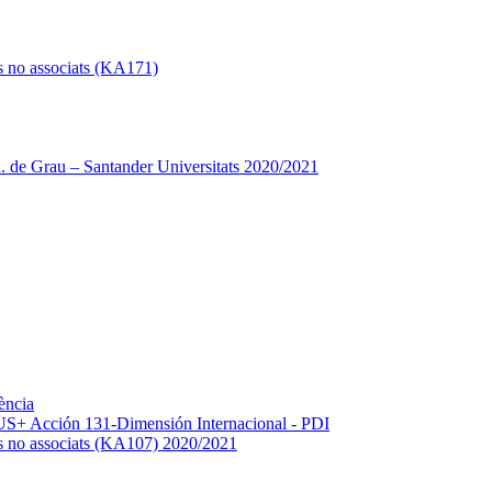
s no associats (KA171)
 de Grau – Santander Universitats 2020/2021
ència
+ Acción 131-Dimensión Internacional - PDI
os no associats (KA107) 2020/2021