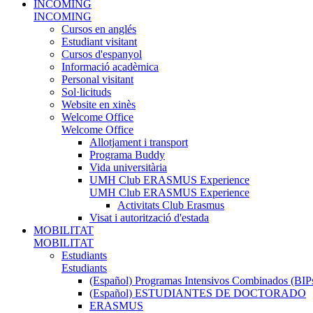
INCOMING
INCOMING
Cursos en anglés
Estudiant visitant
Cursos d'espanyol
Informació acadèmica
Personal visitant
Sol·licituds
Website en xinès
Welcome Office
Welcome Office
Allotjament i transport
Programa Buddy
Vida universitària
UMH Club ERASMUS Experience
UMH Club ERASMUS Experience
Activitats Club Erasmus
Visat i autorització d'estada
MOBILITAT
MOBILITAT
Estudiants
Estudiants
(Español) Programas Intensivos Combinados (BIP
(Español) ESTUDIANTES DE DOCTORADO
ERASMUS