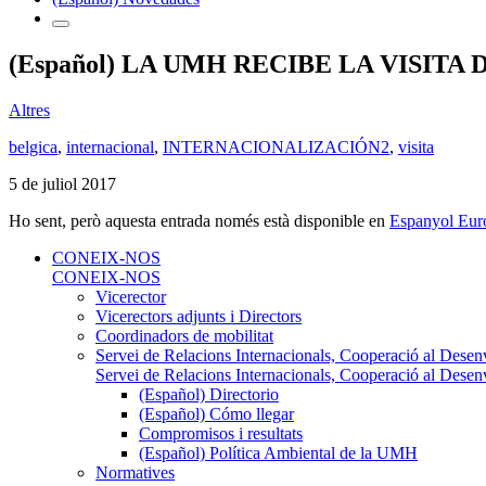
(Español) LA UMH RECIBE LA VISIT
Altres
belgica
,
internacional
,
INTERNACIONALIZACIÓN2
,
visita
5 de juliol 2017
Ho sent, però aquesta entrada només està disponible en
Espanyol Eur
CONEIX-NOS
CONEIX-NOS
Vicerector
Vicerectors adjunts i Directors
Coordinadors de mobilitat
Servei de Relacions Internacionals, Cooperació al Desen
Servei de Relacions Internacionals, Cooperació al Desen
(Español) Directorio
(Español) Cómo llegar
Compromisos i resultats
(Español) Política Ambiental de la UMH
Normatives