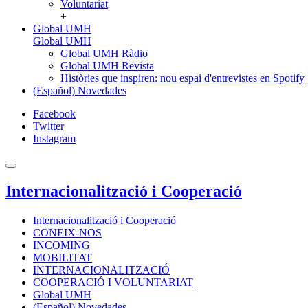
Voluntariat
+
Global UMH
Global UMH
Global UMH Ràdio
Global UMH Revista
Històries que inspiren: nou espai d'entrevistes en Spotify
(Español) Novedades
Facebook
Twitter
Instagram
Internacionalització i Cooperació
Internacionalització i Cooperació
CONEIX-NOS
INCOMING
MOBILITAT
INTERNACIONALITZACIÓ
COOPERACIÓ I VOLUNTARIAT
Global UMH
(Español) Novedades