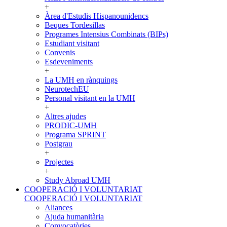
+
Àrea d'Estudis Hispanounidencs
Beques Tordesillas
Programes Intensius Combinats (BIPs)
Estudiant visitant
Convenis
Esdeveniments
+
La UMH en rànquings
NeurotechEU
Personal visitant en la UMH
+
Altres ajudes
PRODIC-UMH
Programa SPRINT
Postgrau
+
Projectes
+
Study Abroad UMH
COOPERACIÓ I VOLUNTARIAT
COOPERACIÓ I VOLUNTARIAT
Aliances
Ajuda humanitària
Convocatòries