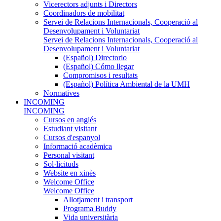
Vicerectors adjunts i Directors
Coordinadors de mobilitat
Servei de Relacions Internacionals, Cooperació al
Desenvolupament i Voluntariat
Servei de Relacions Internacionals, Cooperació al
Desenvolupament i Voluntariat
(Español) Directorio
(Español) Cómo llegar
Compromisos i resultats
(Español) Política Ambiental de la UMH
Normatives
INCOMING
INCOMING
Cursos en anglés
Estudiant visitant
Cursos d'espanyol
Informació acadèmica
Personal visitant
Sol·licituds
Website en xinès
Welcome Office
Welcome Office
Allotjament i transport
Programa Buddy
Vida universitària