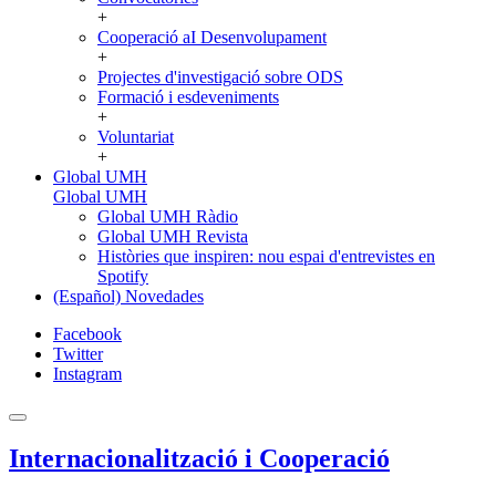
+
Cooperació aI Desenvolupament
+
Projectes d'investigació sobre ODS
Formació i esdeveniments
+
Voluntariat
+
Global UMH
Global UMH
Global UMH Ràdio
Global UMH Revista
Històries que inspiren: nou espai d'entrevistes en
Spotify
(Español) Novedades
Facebook
Twitter
Instagram
Internacionalització i Cooperació