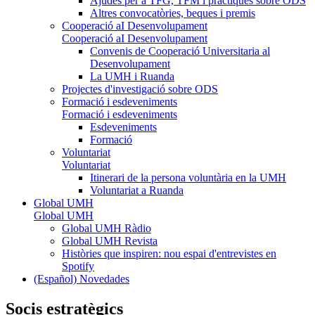
Ajudes per a TFG, TFM i pràctiques sobre ODS
Altres convocatòries, beques i premis
Cooperació aI Desenvolupament
Cooperació aI Desenvolupament
Convenis de Cooperació Universitaria al
Desenvolupament
La UMH i Ruanda
Projectes d'investigació sobre ODS
Formació i esdeveniments
Formació i esdeveniments
Esdeveniments
Formació
Voluntariat
Voluntariat
Itinerari de la persona voluntària en la UMH
Voluntariat a Ruanda
Global UMH
Global UMH
Global UMH Ràdio
Global UMH Revista
Històries que inspiren: nou espai d'entrevistes en
Spotify
(Español) Novedades
Socis estratègics