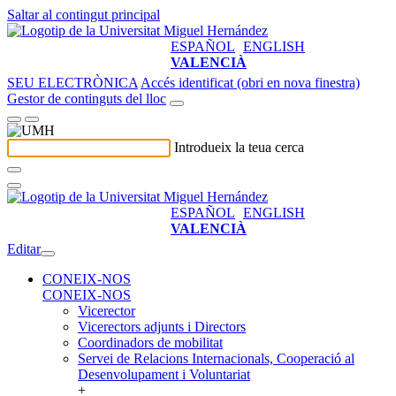
Saltar al contingut principal
ESPAÑOL
ENGLISH
VALENCIÀ
SEU ELECTRÒNICA
Accés identificat (obri en nova finestra)
Gestor de continguts del lloc
Introdueix la teua cerca
ESPAÑOL
ENGLISH
VALENCIÀ
Editar
CONEIX-NOS
CONEIX-NOS
Vicerector
Vicerectors adjunts i Directors
Coordinadors de mobilitat
Servei de Relacions Internacionals, Cooperació al
Desenvolupament i Voluntariat
+