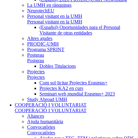
La UMH en rànquings
NeurotechEU
Personal visitant en la UMH
Personal visitant en la UMH
(Español) Oportunidades para el Personal
Visitante de otras entidades
Altres ajudes
PRODIC-UMH
Programa SPRINT
Postgrau
Postgrau
Dobles Titulacions
Projectes
Projectes
Com sol·licitar Projectes Erasmus+
Projectes KA2 en curs
Seminari web mundial Erasmus+ 2023
Study Abroad UMH
COOPERACIÓ I VOLUNTARIAT
COOPERACIÓ I VOLUNTARIAT
Aliances
Ajuda humanitària
Convocatòries
Convocatòries