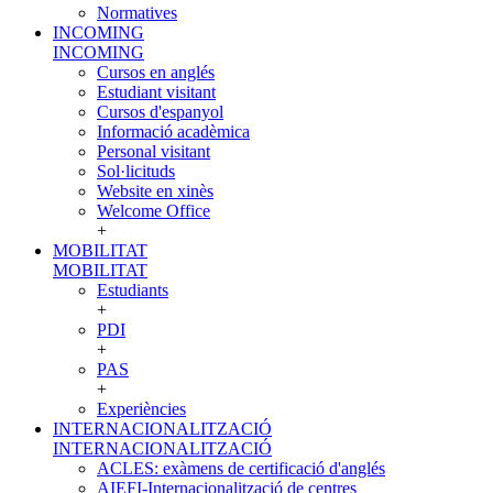
Normatives
INCOMING
INCOMING
Cursos en anglés
Estudiant visitant
Cursos d'espanyol
Informació acadèmica
Personal visitant
Sol·licituds
Website en xinès
Welcome Office
+
MOBILITAT
MOBILITAT
Estudiants
+
PDI
+
PAS
+
Experiències
INTERNACIONALITZACIÓ
INTERNACIONALITZACIÓ
ACLES: exàmens de certificació d'anglés
AIEFI-Internacionalització de centres