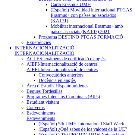
Carta Erasmus UMH
(Español) Movilidad internacional PTGAS
Erasmus+ con países no asociados
(KA171)
Mobilitat internacional Erasmus+ amb
països associats (KA107) 2021
Programa DESTINO PTGAS FORMACIÓ
Experiències
INTERNACIONALITZACIÓ
INTERNACIONALITZACIÓ
ACLES: exàmens de certificació d'anglés
AIEFI-Internacionalització de centres
AIEFI-Internacionalització de centres
Convocatòries anteriors
Docència en anglès
Àrea d'Estudis Hispanounidencs
Beques Tordesillas
Programes Intensius Combinats (BIPs)
Estudiant visitant
Convenis
Esdeveniments
Esdeveniments
(Español) 5th UMH International Staff Week
(Español) ¿Qué sabes de los valores de la UE?
(Español) 2026 PRODIC-UMH Networking