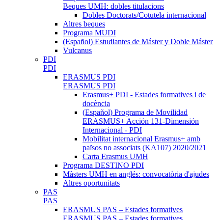
Beques UMH: dobles titulacions
Dobles Doctorats/Cotutela internacional
Altres beques
Programa MUDI
(Español) Estudiantes de Máster y Doble Máster
Vulcanus
PDI
PDI
ERASMUS PDI
ERASMUS PDI
Erasmus+ PDI - Estades formatives i de
docència
(Español) Programa de Movilidad
ERASMUS+ Acción 131-Dimensión
Internacional - PDI
Mobilitat internacional Erasmus+ amb
països no associats (KA107) 2020/2021
Carta Erasmus UMH
Programa DESTINO PDI
Màsters UMH en anglés: convocatòria d'ajudes
Altres oportunitats
PAS
PAS
ERASMUS PAS – Estades formatives
ERASMUS PAS – Estades formatives