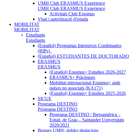
UMH Club ERASMUS Experience
UMH Club ERASMUS Experience
Activitats Club Erasmus
Visat i autorització d'estada
MOBILITAT
MOBILITAT
Estudiants
Estudiants
(Español) Programas Intensivos Combinados
(BIPs)_
(Español) ESTUDIANTES DE DOCTORADO
ERASMUS
ERASMUS
(Español) Erasmus+ Estudios 2026-2027
ERASMUS+ Pràctiques
Mobilitat internacional Erasmus+ amb
països no associats (KA171)
(Español) Erasmus+ Estudios 2025-2026
SICUE
Programa DESTINO
Programa DESTINO
Programa DESTINO / Iberoamèrica –
Estud. de Grau – Santander Universitats
2020/2021
Beques UMH: dobles titulacions