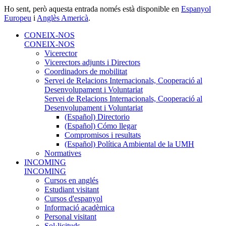
Ho sent, però aquesta entrada només està disponible en
Espanyol
Europeu
i
Anglès Americà
.
CONEIX-NOS
CONEIX-NOS
Vicerector
Vicerectors adjunts i Directors
Coordinadors de mobilitat
Servei de Relacions Internacionals, Cooperació al
Desenvolupament i Voluntariat
Servei de Relacions Internacionals, Cooperació al
Desenvolupament i Voluntariat
(Español) Directorio
(Español) Cómo llegar
Compromisos i resultats
(Español) Política Ambiental de la UMH
Normatives
INCOMING
INCOMING
Cursos en anglés
Estudiant visitant
Cursos d'espanyol
Informació acadèmica
Personal visitant
Sol·licituds