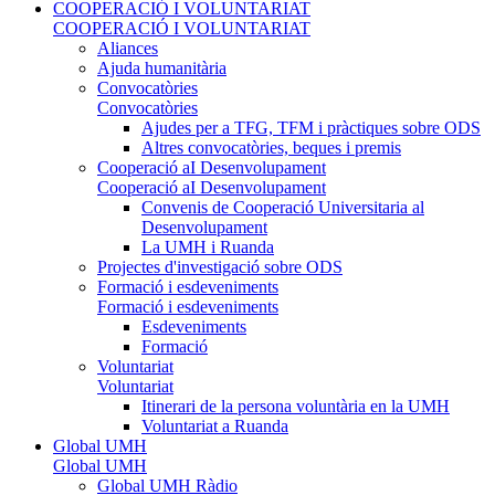
COOPERACIÓ I VOLUNTARIAT
COOPERACIÓ I VOLUNTARIAT
Aliances
Ajuda humanitària
Convocatòries
Convocatòries
Ajudes per a TFG, TFM i pràctiques sobre ODS
Altres convocatòries, beques i premis
Cooperació aI Desenvolupament
Cooperació aI Desenvolupament
Convenis de Cooperació Universitaria al
Desenvolupament
La UMH i Ruanda
Projectes d'investigació sobre ODS
Formació i esdeveniments
Formació i esdeveniments
Esdeveniments
Formació
Voluntariat
Voluntariat
Itinerari de la persona voluntària en la UMH
Voluntariat a Ruanda
Global UMH
Global UMH
Global UMH Ràdio