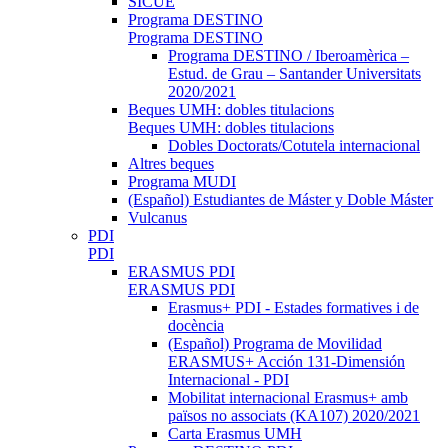
SICUE
Programa DESTINO
Programa DESTINO
Programa DESTINO / Iberoamèrica –
Estud. de Grau – Santander Universitats
2020/2021
Beques UMH: dobles titulacions
Beques UMH: dobles titulacions
Dobles Doctorats/Cotutela internacional
Altres beques
Programa MUDI
(Español) Estudiantes de Máster y Doble Máster
Vulcanus
PDI
PDI
ERASMUS PDI
ERASMUS PDI
Erasmus+ PDI - Estades formatives i de
docència
(Español) Programa de Movilidad
ERASMUS+ Acción 131-Dimensión
Internacional - PDI
Mobilitat internacional Erasmus+ amb
països no associats (KA107) 2020/2021
Carta Erasmus UMH