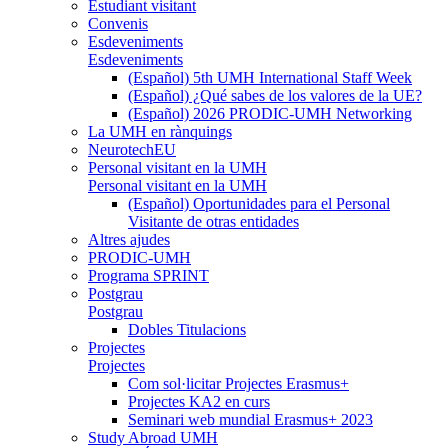
Estudiant visitant
Convenis
Esdeveniments
Esdeveniments
(Español) 5th UMH International Staff Week
(Español) ¿Qué sabes de los valores de la UE?
(Español) 2026 PRODIC-UMH Networking
La UMH en rànquings
NeurotechEU
Personal visitant en la UMH
Personal visitant en la UMH
(Español) Oportunidades para el Personal
Visitante de otras entidades
Altres ajudes
PRODIC-UMH
Programa SPRINT
Postgrau
Postgrau
Dobles Titulacions
Projectes
Projectes
Com sol·licitar Projectes Erasmus+
Projectes KA2 en curs
Seminari web mundial Erasmus+ 2023
Study Abroad UMH