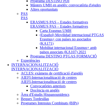
Programa DESTINO PDI
Màsters UMH en anglés: convocatòria d'ajudes
Altres oportunitats
PAS
PAS
ERASMUS PAS – Estades formatives
ERASMUS PAS – Estades formatives
Carta Erasmus UMH
(Español) Movilidad internacional PTGAS
Erasmus+ con países no asociados
(KA171)
Mobilitat internacional Erasmus+ amb
països associats (KA107) 2021
Programa DESTINO PTGAS FORMACIÓ
Experiències
INTERNACIONALITZACIÓ
INTERNACIONALITZACIÓ
ACLES: exàmens de certificació d'anglés
AIEFI-Internacionalització de centres
AIEFI-Internacionalització de centres
Convocatòries anteriors
Docència en anglès
Àrea d'Estudis Hispanounidencs
Beques Tordesillas
Programes Intensius Combinats (BIPs)