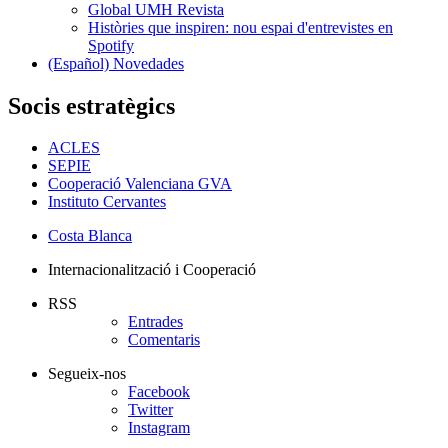
Global UMH Revista
Històries que inspiren: nou espai d'entrevistes en
Spotify
(Español) Novedades
Socis estratègics
ACLES
SEPIE
Cooperació Valenciana GVA
Instituto Cervantes
Costa Blanca
Internacionalització i Cooperació
RSS
Entrades
Comentaris
Segueix-nos
Facebook
Twitter
Instagram