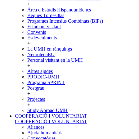
+
Àrea d'Estudis Hispanounidencs
Beques Tordesillas
Programes Intensius Combinats (BIPs)
Estudiant visitant
Convenis
Esdeveniments
+
La UMH en rànquings
NeurotechEU
Personal visitant en la UMH
+
Altres ajudes
PRODIC-UMH
Programa SPRINT
Postgrau
+
Projectes
+
Study Abroad UMH
COOPERACIÓ I VOLUNTARIAT
COOPERACIÓ I VOLUNTARIAT
Aliances
Ajuda humanitària
Convocatòries