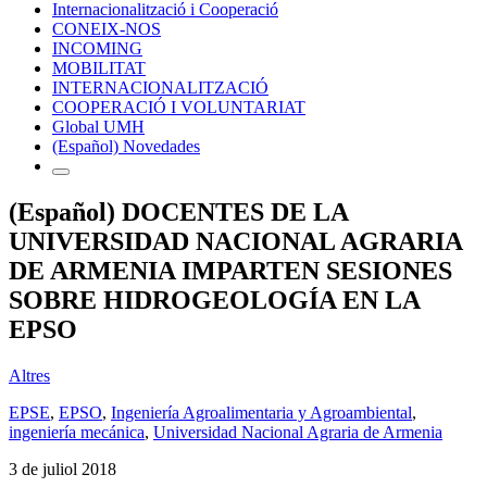
Internacionalització i Cooperació
CONEIX-NOS
INCOMING
MOBILITAT
INTERNACIONALITZACIÓ
COOPERACIÓ I VOLUNTARIAT
Global UMH
(Español) Novedades
(Español) DOCENTES DE LA
UNIVERSIDAD NACIONAL AGRARIA
DE ARMENIA IMPARTEN SESIONES
SOBRE HIDROGEOLOGÍA EN LA
EPSO
Altres
EPSE
,
EPSO
,
Ingeniería Agroalimentaria y Agroambiental
,
ingeniería mecánica
,
Universidad Nacional Agraria de Armenia
3 de juliol 2018