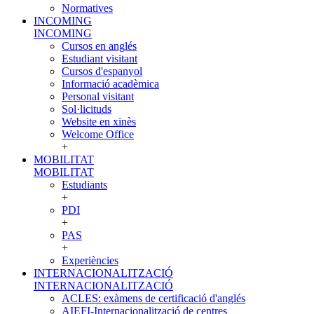
Normatives
INCOMING
INCOMING
Cursos en anglés
Estudiant visitant
Cursos d'espanyol
Informació acadèmica
Personal visitant
Sol·licituds
Website en xinès
Welcome Office
+
MOBILITAT
MOBILITAT
Estudiants
+
PDI
+
PAS
+
Experiències
INTERNACIONALITZACIÓ
INTERNACIONALITZACIÓ
ACLES: exàmens de certificació d'anglés
AIEFI-Internacionalització de centres