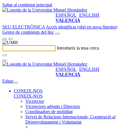
Saltar al contingut principal
ESPAÑOL
ENGLISH
VALENCIÀ
SEU ELECTRÒNICA
Accés identificat (obri en nova finestra)
Gestor de continguts del lloc
Introdueix la teua cerca
ESPAÑOL
ENGLISH
VALENCIÀ
Editar
CONEIX-NOS
CONEIX-NOS
Vicerector
Vicerectors adjunts i Directors
Coordinadors de mobilitat
Servei de Relacions Internacionals, Cooperació al
Desenvolupament i Voluntariat
+