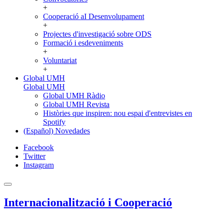
+
Cooperació aI Desenvolupament
+
Projectes d'investigació sobre ODS
Formació i esdeveniments
+
Voluntariat
+
Global UMH
Global UMH
Global UMH Ràdio
Global UMH Revista
Històries que inspiren: nou espai d'entrevistes en
Spotify
(Español) Novedades
Facebook
Twitter
Instagram
Internacionalització i Cooperació