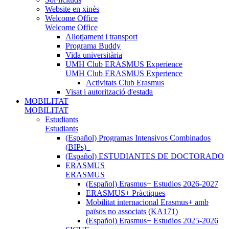
Website en xinès
Welcome Office
Welcome Office
Allotjament i transport
Programa Buddy
Vida universitària
UMH Club ERASMUS Experience
UMH Club ERASMUS Experience
Activitats Club Erasmus
Visat i autorització d'estada
MOBILITAT
MOBILITAT
Estudiants
Estudiants
(Español) Programas Intensivos Combinados
(BIPs)_
(Español) ESTUDIANTES DE DOCTORADO
ERASMUS
ERASMUS
(Español) Erasmus+ Estudios 2026-2027
ERASMUS+ Pràctiques
Mobilitat internacional Erasmus+ amb
països no associats (KA171)
(Español) Erasmus+ Estudios 2025-2026