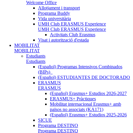
Welcome Office
Allotjament i transport
Programa Buddy
Vida universitària
UMH Club ERASMUS Experience
UMH Club ERASMUS Experience
Activitats Club Erasmus
Visat i autorització d'estada
MOBILITAT
MOBILITAT
Estudiants
Estudiants
(Español) Programas Intensivos Combinados
(BIPs)_
(Español) ESTUDIANTES DE DOCTORADO
ERASMUS
ERASMUS
(Español) Erasmus+ Estudios 2026-2027
ERASMUS+ Pràctiques
Mobilitat internacional Erasmus+ amb
països no associats (KA171)
(Español) Erasmus+ Estudios 2025-2026
SICUE
Programa DESTINO
Programa DESTINO