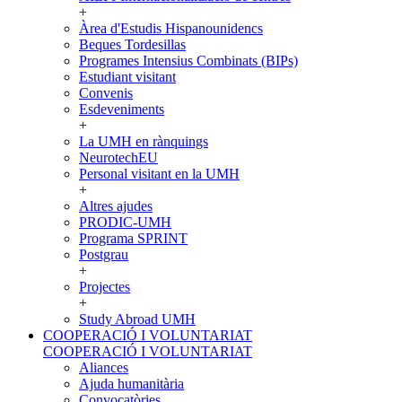
+
Àrea d'Estudis Hispanounidencs
Beques Tordesillas
Programes Intensius Combinats (BIPs)
Estudiant visitant
Convenis
Esdeveniments
+
La UMH en rànquings
NeurotechEU
Personal visitant en la UMH
+
Altres ajudes
PRODIC-UMH
Programa SPRINT
Postgrau
+
Projectes
+
Study Abroad UMH
COOPERACIÓ I VOLUNTARIAT
COOPERACIÓ I VOLUNTARIAT
Aliances
Ajuda humanitària
Convocatòries