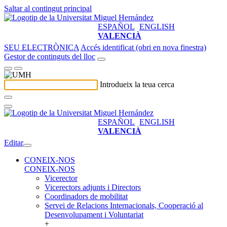
Saltar al contingut principal
ESPAÑOL
ENGLISH
VALENCIÀ
SEU ELECTRÒNICA
Accés identificat (obri en nova finestra)
Gestor de continguts del lloc
Introdueix la teua cerca
ESPAÑOL
ENGLISH
VALENCIÀ
Editar
CONEIX-NOS
CONEIX-NOS
Vicerector
Vicerectors adjunts i Directors
Coordinadors de mobilitat
Servei de Relacions Internacionals, Cooperació al
Desenvolupament i Voluntariat
+