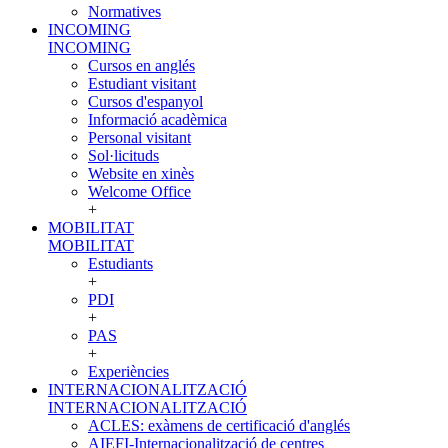
Normatives
INCOMING
INCOMING
Cursos en anglés
Estudiant visitant
Cursos d'espanyol
Informació acadèmica
Personal visitant
Sol·licituds
Website en xinès
Welcome Office
+
MOBILITAT
MOBILITAT
Estudiants
+
PDI
+
PAS
+
Experiències
INTERNACIONALITZACIÓ
INTERNACIONALITZACIÓ
ACLES: exàmens de certificació d'anglés
AIEFI-Internacionalització de centres