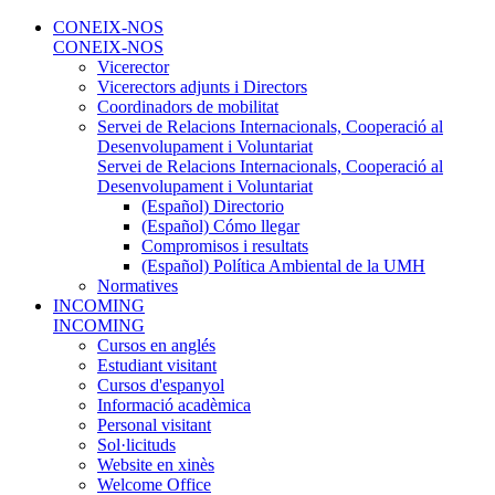
CONEIX-NOS
CONEIX-NOS
Vicerector
Vicerectors adjunts i Directors
Coordinadors de mobilitat
Servei de Relacions Internacionals, Cooperació al
Desenvolupament i Voluntariat
Servei de Relacions Internacionals, Cooperació al
Desenvolupament i Voluntariat
(Español) Directorio
(Español) Cómo llegar
Compromisos i resultats
(Español) Política Ambiental de la UMH
Normatives
INCOMING
INCOMING
Cursos en anglés
Estudiant visitant
Cursos d'espanyol
Informació acadèmica
Personal visitant
Sol·licituds
Website en xinès
Welcome Office