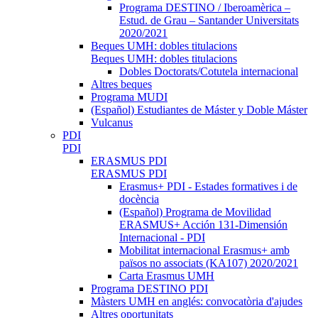
Programa DESTINO / Iberoamèrica –
Estud. de Grau – Santander Universitats
2020/2021
Beques UMH: dobles titulacions
Beques UMH: dobles titulacions
Dobles Doctorats/Cotutela internacional
Altres beques
Programa MUDI
(Español) Estudiantes de Máster y Doble Máster
Vulcanus
PDI
PDI
ERASMUS PDI
ERASMUS PDI
Erasmus+ PDI - Estades formatives i de
docència
(Español) Programa de Movilidad
ERASMUS+ Acción 131-Dimensión
Internacional - PDI
Mobilitat internacional Erasmus+ amb
països no associats (KA107) 2020/2021
Carta Erasmus UMH
Programa DESTINO PDI
Màsters UMH en anglés: convocatòria d'ajudes
Altres oportunitats