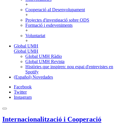
+
Cooperació aI Desenvolupament
+
Projectes d'investigació sobre ODS
Formació i esdeveniments
+
Voluntariat
+
Global UMH
Global UMH
Global UMH Ràdio
Global UMH Revista
Històries que inspiren: nou espai d'entrevistes en
Spotify
(Español) Novedades
Facebook
Twitter
Instagram
Internacionalització i Cooperació