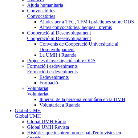
Ajuda humanitària
Convocatòries
Convocatòries
Ajudes per a TFG, TFM i pràctiques sobre ODS
Altres convocatòries, beques i premis
Cooperació aI Desenvolupament
Cooperació aI Desenvolupament
Convenis de Cooperació Universitaria al
Desenvolupament
La UMH i Ruanda
Projectes d'investigació sobre ODS
Formació i esdeveniments
Formació i esdeveniments
Esdeveniments
Formació
Voluntariat
Voluntariat
Itinerari de la persona voluntària en la UMH
Voluntariat a Ruanda
Global UMH
Global UMH
Global UMH Ràdio
Global UMH Revista
Històries que inspiren: nou espai d'entrevistes en