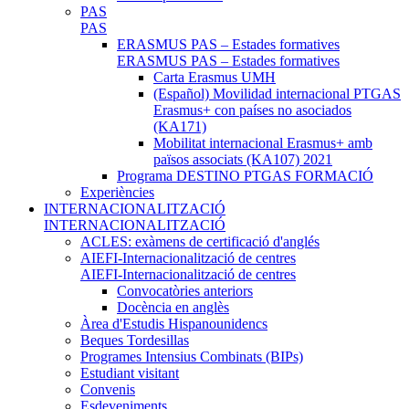
PAS
PAS
ERASMUS PAS – Estades formatives
ERASMUS PAS – Estades formatives
Carta Erasmus UMH
(Español) Movilidad internacional PTGAS
Erasmus+ con países no asociados
(KA171)
Mobilitat internacional Erasmus+ amb
països associats (KA107) 2021
Programa DESTINO PTGAS FORMACIÓ
Experiències
INTERNACIONALITZACIÓ
INTERNACIONALITZACIÓ
ACLES: exàmens de certificació d'anglés
AIEFI-Internacionalització de centres
AIEFI-Internacionalització de centres
Convocatòries anteriors
Docència en anglès
Àrea d'Estudis Hispanounidencs
Beques Tordesillas
Programes Intensius Combinats (BIPs)
Estudiant visitant
Convenis
Esdeveniments