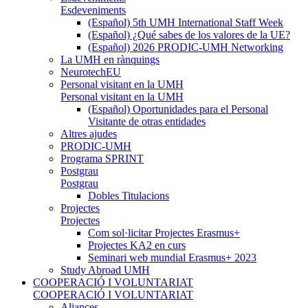
Esdeveniments
(Español) 5th UMH International Staff Week
(Español) ¿Qué sabes de los valores de la UE?
(Español) 2026 PRODIC-UMH Networking
La UMH en rànquings
NeurotechEU
Personal visitant en la UMH
Personal visitant en la UMH
(Español) Oportunidades para el Personal
Visitante de otras entidades
Altres ajudes
PRODIC-UMH
Programa SPRINT
Postgrau
Postgrau
Dobles Titulacions
Projectes
Projectes
Com sol·licitar Projectes Erasmus+
Projectes KA2 en curs
Seminari web mundial Erasmus+ 2023
Study Abroad UMH
COOPERACIÓ I VOLUNTARIAT
COOPERACIÓ I VOLUNTARIAT
Aliances