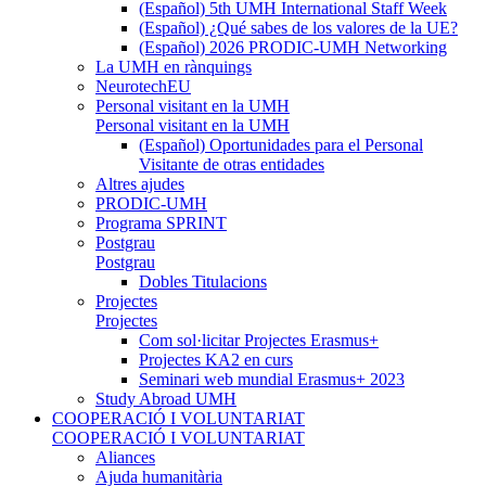
(Español) 5th UMH International Staff Week
(Español) ¿Qué sabes de los valores de la UE?
(Español) 2026 PRODIC-UMH Networking
La UMH en rànquings
NeurotechEU
Personal visitant en la UMH
Personal visitant en la UMH
(Español) Oportunidades para el Personal
Visitante de otras entidades
Altres ajudes
PRODIC-UMH
Programa SPRINT
Postgrau
Postgrau
Dobles Titulacions
Projectes
Projectes
Com sol·licitar Projectes Erasmus+
Projectes KA2 en curs
Seminari web mundial Erasmus+ 2023
Study Abroad UMH
COOPERACIÓ I VOLUNTARIAT
COOPERACIÓ I VOLUNTARIAT
Aliances
Ajuda humanitària