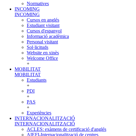
Normatives
INCOMING
INCOMING
Cursos en anglés
Estudiant visitant
Cursos d'espanyol
Informació acadèmica
Personal visitant
Sol·licituds
Website en xinès
Welcome Office
+
MOBILITAT
MOBILITAT
Estudiants
+
PDI
+
PAS
+
Experiències
INTERNACIONALITZACIÓ
INTERNACIONALITZACIÓ
ACLES: exàmens de certificació d'anglés
AIEFI-Internacionalització de centres