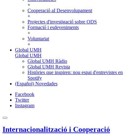
+
Cooperació aI Desenvolupament
+
Projectes d'investigació sobre ODS
Formació i esdeveniments
+
Voluntariat
+
Global UMH
Global UMH
Global UMH Ràdio
Global UMH Revista
Històries que inspiren: nou espai d'entrevistes en
Spotify
(Español) Novedades
Facebook
Twitter
Instagram
Internacionalització i Cooperació