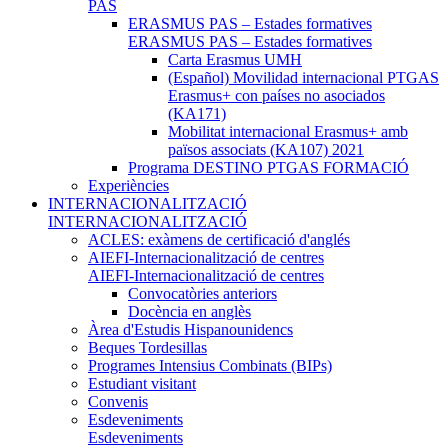
PAS
ERASMUS PAS – Estades formatives
ERASMUS PAS – Estades formatives
Carta Erasmus UMH
(Español) Movilidad internacional PTGAS
Erasmus+ con países no asociados
(KA171)
Mobilitat internacional Erasmus+ amb
països associats (KA107) 2021
Programa DESTINO PTGAS FORMACIÓ
Experiències
INTERNACIONALITZACIÓ
INTERNACIONALITZACIÓ
ACLES: exàmens de certificació d'anglés
AIEFI-Internacionalització de centres
AIEFI-Internacionalització de centres
Convocatòries anteriors
Docència en anglès
Àrea d'Estudis Hispanounidencs
Beques Tordesillas
Programes Intensius Combinats (BIPs)
Estudiant visitant
Convenis
Esdeveniments
Esdeveniments