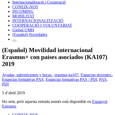
Internacionalització i Cooperació
CONEIX-NOS
INCOMING
MOBILITAT
INTERNACIONALITZACIÓ
COOPERACIÓ I VOLUNTARIAT
Global UMH
(Español) Novedades
(Español) Movilidad internacional
Erasmus+ con países asociados (KA107)
2019
Ayudas, subvenciones y becas.
,
erasmus ka107
,
Estancias docentes.
,
Estancias formativas PAS
,
Estancias formativas PAS / PDI
,
PAS
,
PDI
5 d’abril 2019
Ho sent, però aquesta entrada només està disponible en
Espanyol
Europeu
.
CONEIX-NOS