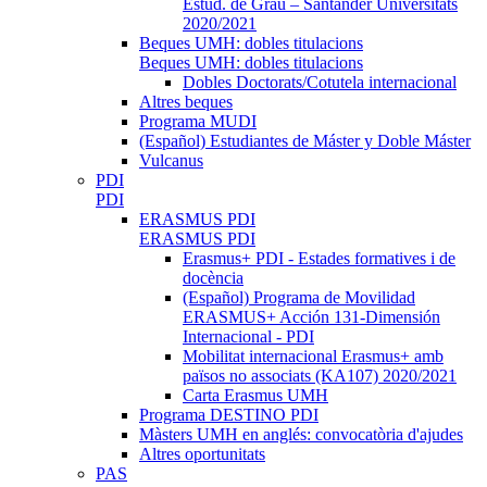
Estud. de Grau – Santander Universitats
2020/2021
Beques UMH: dobles titulacions
Beques UMH: dobles titulacions
Dobles Doctorats/Cotutela internacional
Altres beques
Programa MUDI
(Español) Estudiantes de Máster y Doble Máster
Vulcanus
PDI
PDI
ERASMUS PDI
ERASMUS PDI
Erasmus+ PDI - Estades formatives i de
docència
(Español) Programa de Movilidad
ERASMUS+ Acción 131-Dimensión
Internacional - PDI
Mobilitat internacional Erasmus+ amb
països no associats (KA107) 2020/2021
Carta Erasmus UMH
Programa DESTINO PDI
Màsters UMH en anglés: convocatòria d'ajudes
Altres oportunitats
PAS