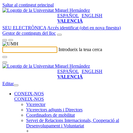
Saltar al contingut principal
ESPAÑOL
ENGLISH
VALENCIÀ
SEU ELECTRÒNICA
Accés identificat (obri en nova finestra)
Gestor de continguts del lloc
Introdueix la teua cerca
ESPAÑOL
ENGLISH
VALENCIÀ
Editar
CONEIX-NOS
CONEIX-NOS
Vicerector
Vicerectors adjunts i Directors
Coordinadors de mobilitat
Servei de Relacions Internacionals, Cooperació al
Desenvolupament i Voluntariat
+