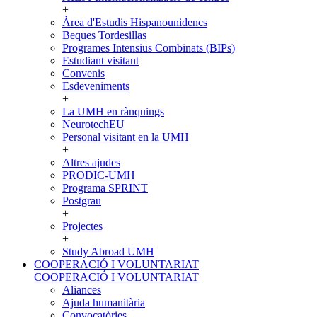
+
Àrea d'Estudis Hispanounidencs
Beques Tordesillas
Programes Intensius Combinats (BIPs)
Estudiant visitant
Convenis
Esdeveniments
+
La UMH en rànquings
NeurotechEU
Personal visitant en la UMH
+
Altres ajudes
PRODIC-UMH
Programa SPRINT
Postgrau
+
Projectes
+
Study Abroad UMH
COOPERACIÓ I VOLUNTARIAT
COOPERACIÓ I VOLUNTARIAT
Aliances
Ajuda humanitària
Convocatòries