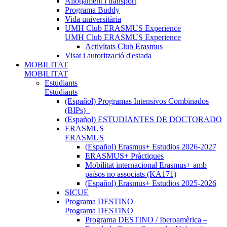
Allotjament i transport
Programa Buddy
Vida universitària
UMH Club ERASMUS Experience
UMH Club ERASMUS Experience
Activitats Club Erasmus
Visat i autorització d'estada
MOBILITAT
MOBILITAT
Estudiants
Estudiants
(Español) Programas Intensivos Combinados
(BIPs)_
(Español) ESTUDIANTES DE DOCTORADO
ERASMUS
ERASMUS
(Español) Erasmus+ Estudios 2026-2027
ERASMUS+ Pràctiques
Mobilitat internacional Erasmus+ amb
països no associats (KA171)
(Español) Erasmus+ Estudios 2025-2026
SICUE
Programa DESTINO
Programa DESTINO
Programa DESTINO / Iberoamèrica –