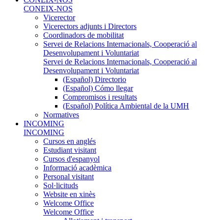
CONEIX-NOS
Vicerector
Vicerectors adjunts i Directors
Coordinadors de mobilitat
Servei de Relacions Internacionals, Cooperació al
Desenvolupament i Voluntariat
Servei de Relacions Internacionals, Cooperació al
Desenvolupament i Voluntariat
(Español) Directorio
(Español) Cómo llegar
Compromisos i resultats
(Español) Política Ambiental de la UMH
Normatives
INCOMING
INCOMING
Cursos en anglés
Estudiant visitant
Cursos d'espanyol
Informació acadèmica
Personal visitant
Sol·licituds
Website en xinès
Welcome Office
Welcome Office