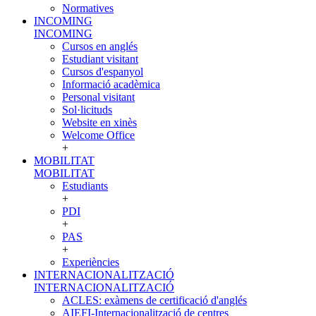
Normatives
INCOMING
INCOMING
Cursos en anglés
Estudiant visitant
Cursos d'espanyol
Informació acadèmica
Personal visitant
Sol·licituds
Website en xinès
Welcome Office
+
MOBILITAT
MOBILITAT
Estudiants
+
PDI
+
PAS
+
Experiències
INTERNACIONALITZACIÓ
INTERNACIONALITZACIÓ
ACLES: exàmens de certificació d'anglés
AIEFI-Internacionalització de centres