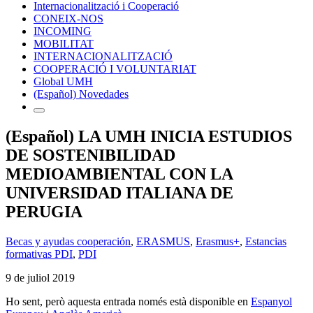
Internacionalització i Cooperació
CONEIX-NOS
INCOMING
MOBILITAT
INTERNACIONALITZACIÓ
COOPERACIÓ I VOLUNTARIAT
Global UMH
(Español) Novedades
(Español) LA UMH INICIA ESTUDIOS
DE SOSTENIBILIDAD
MEDIOAMBIENTAL CON LA
UNIVERSIDAD ITALIANA DE
PERUGIA
Becas y ayudas cooperación
,
ERASMUS
,
Erasmus+
,
Estancias
formativas PDI
,
PDI
9 de juliol 2019
Ho sent, però aquesta entrada només està disponible en
Espanyol