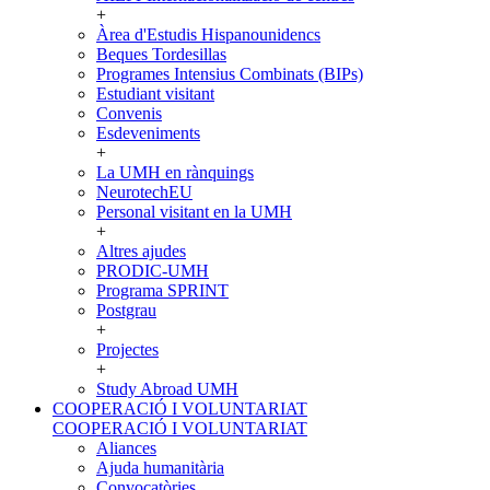
+
Àrea d'Estudis Hispanounidencs
Beques Tordesillas
Programes Intensius Combinats (BIPs)
Estudiant visitant
Convenis
Esdeveniments
+
La UMH en rànquings
NeurotechEU
Personal visitant en la UMH
+
Altres ajudes
PRODIC-UMH
Programa SPRINT
Postgrau
+
Projectes
+
Study Abroad UMH
COOPERACIÓ I VOLUNTARIAT
COOPERACIÓ I VOLUNTARIAT
Aliances
Ajuda humanitària
Convocatòries