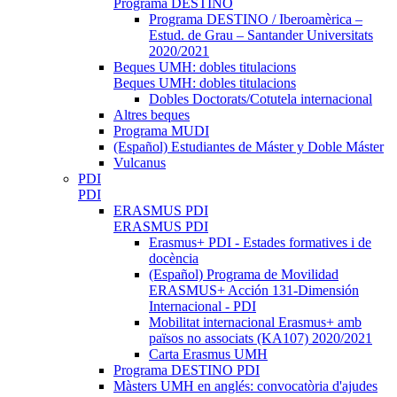
Programa DESTINO
Programa DESTINO / Iberoamèrica –
Estud. de Grau – Santander Universitats
2020/2021
Beques UMH: dobles titulacions
Beques UMH: dobles titulacions
Dobles Doctorats/Cotutela internacional
Altres beques
Programa MUDI
(Español) Estudiantes de Máster y Doble Máster
Vulcanus
PDI
PDI
ERASMUS PDI
ERASMUS PDI
Erasmus+ PDI - Estades formatives i de
docència
(Español) Programa de Movilidad
ERASMUS+ Acción 131-Dimensión
Internacional - PDI
Mobilitat internacional Erasmus+ amb
països no associats (KA107) 2020/2021
Carta Erasmus UMH
Programa DESTINO PDI
Màsters UMH en anglés: convocatòria d'ajudes