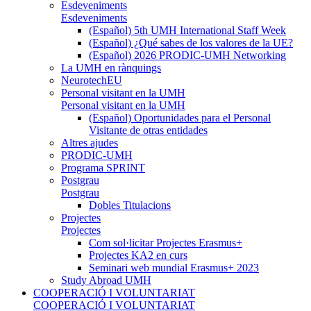
Esdeveniments
Esdeveniments
(Español) 5th UMH International Staff Week
(Español) ¿Qué sabes de los valores de la UE?
(Español) 2026 PRODIC-UMH Networking
La UMH en rànquings
NeurotechEU
Personal visitant en la UMH
Personal visitant en la UMH
(Español) Oportunidades para el Personal
Visitante de otras entidades
Altres ajudes
PRODIC-UMH
Programa SPRINT
Postgrau
Postgrau
Dobles Titulacions
Projectes
Projectes
Com sol·licitar Projectes Erasmus+
Projectes KA2 en curs
Seminari web mundial Erasmus+ 2023
Study Abroad UMH
COOPERACIÓ I VOLUNTARIAT
COOPERACIÓ I VOLUNTARIAT