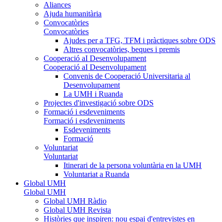
Aliances
Ajuda humanitària
Convocatòries
Convocatòries
Ajudes per a TFG, TFM i pràctiques sobre ODS
Altres convocatòries, beques i premis
Cooperació aI Desenvolupament
Cooperació aI Desenvolupament
Convenis de Cooperació Universitaria al
Desenvolupament
La UMH i Ruanda
Projectes d'investigació sobre ODS
Formació i esdeveniments
Formació i esdeveniments
Esdeveniments
Formació
Voluntariat
Voluntariat
Itinerari de la persona voluntària en la UMH
Voluntariat a Ruanda
Global UMH
Global UMH
Global UMH Ràdio
Global UMH Revista
Històries que inspiren: nou espai d'entrevistes en