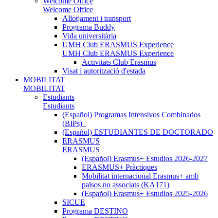
Welcome Office
Welcome Office
Allotjament i transport
Programa Buddy
Vida universitària
UMH Club ERASMUS Experience
UMH Club ERASMUS Experience
Activitats Club Erasmus
Visat i autorització d'estada
MOBILITAT
MOBILITAT
Estudiants
Estudiants
(Español) Programas Intensivos Combinados
(BIPs)_
(Español) ESTUDIANTES DE DOCTORADO
ERASMUS
ERASMUS
(Español) Erasmus+ Estudios 2026-2027
ERASMUS+ Pràctiques
Mobilitat internacional Erasmus+ amb
països no associats (KA171)
(Español) Erasmus+ Estudios 2025-2026
SICUE
Programa DESTINO