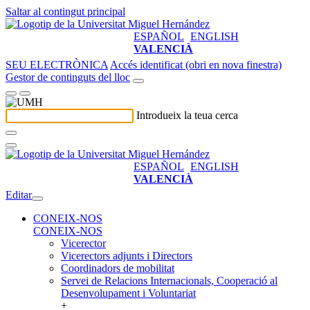
Saltar al contingut principal
ESPAÑOL
ENGLISH
VALENCIÀ
SEU ELECTRÒNICA
Accés identificat (obri en nova finestra)
Gestor de continguts del lloc
Introdueix la teua cerca
ESPAÑOL
ENGLISH
VALENCIÀ
Editar
CONEIX-NOS
CONEIX-NOS
Vicerector
Vicerectors adjunts i Directors
Coordinadors de mobilitat
Servei de Relacions Internacionals, Cooperació al
Desenvolupament i Voluntariat
+