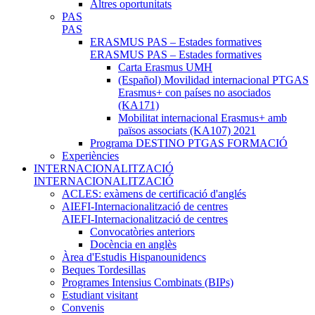
Altres oportunitats
PAS
PAS
ERASMUS PAS – Estades formatives
ERASMUS PAS – Estades formatives
Carta Erasmus UMH
(Español) Movilidad internacional PTGAS
Erasmus+ con países no asociados
(KA171)
Mobilitat internacional Erasmus+ amb
països associats (KA107) 2021
Programa DESTINO PTGAS FORMACIÓ
Experiències
INTERNACIONALITZACIÓ
INTERNACIONALITZACIÓ
ACLES: exàmens de certificació d'anglés
AIEFI-Internacionalització de centres
AIEFI-Internacionalització de centres
Convocatòries anteriors
Docència en anglès
Àrea d'Estudis Hispanounidencs
Beques Tordesillas
Programes Intensius Combinats (BIPs)
Estudiant visitant
Convenis