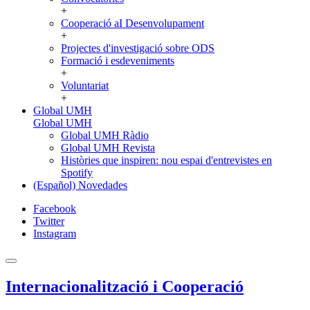
+
Cooperació aI Desenvolupament
+
Projectes d'investigació sobre ODS
Formació i esdeveniments
+
Voluntariat
+
Global UMH
Global UMH
Global UMH Ràdio
Global UMH Revista
Històries que inspiren: nou espai d'entrevistes en
Spotify
(Español) Novedades
Facebook
Twitter
Instagram
Internacionalització i Cooperació