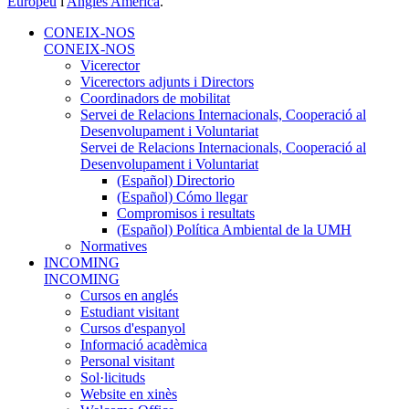
Europeu
i
Anglès Americà
.
CONEIX-NOS
CONEIX-NOS
Vicerector
Vicerectors adjunts i Directors
Coordinadors de mobilitat
Servei de Relacions Internacionals, Cooperació al
Desenvolupament i Voluntariat
Servei de Relacions Internacionals, Cooperació al
Desenvolupament i Voluntariat
(Español) Directorio
(Español) Cómo llegar
Compromisos i resultats
(Español) Política Ambiental de la UMH
Normatives
INCOMING
INCOMING
Cursos en anglés
Estudiant visitant
Cursos d'espanyol
Informació acadèmica
Personal visitant
Sol·licituds
Website en xinès