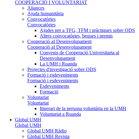
COOPERACIÓ I VOLUNTARIAT
Aliances
Ajuda humanitària
Convocatòries
Convocatòries
Ajudes per a TFG, TFM i pràctiques sobre ODS
Altres convocatòries, beques i premis
Cooperació aI Desenvolupament
Cooperació aI Desenvolupament
Convenis de Cooperació Universitaria al
Desenvolupament
La UMH i Ruanda
Projectes d'investigació sobre ODS
Formació i esdeveniments
Formació i esdeveniments
Esdeveniments
Formació
Voluntariat
Voluntariat
Itinerari de la persona voluntària en la UMH
Voluntariat a Ruanda
Global UMH
Global UMH
Global UMH Ràdio
Global UMH Revista