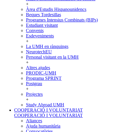
+
Àrea d'Estudis Hispanounidencs
Beques Tordesillas
Programes Intensius Combinats (BIPs)
Estudiant visitant
Convenis
Esdeveniments
+
La UMH en rànquings
NeurotechEU
Personal visitant en la UMH
+
Altres ajudes
PRODIC-UMH
Programa SPRINT
Postgrau
+
Projectes
+
Study Abroad UMH
COOPERACIÓ I VOLUNTARIAT
COOPERACIÓ I VOLUNTARIAT
Aliances
Ajuda humanitària
Convocatòries