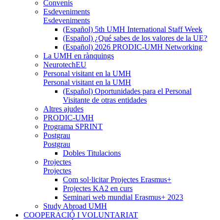
Convenis
Esdeveniments
Esdeveniments
(Español) 5th UMH International Staff Week
(Español) ¿Qué sabes de los valores de la UE?
(Español) 2026 PRODIC-UMH Networking
La UMH en rànquings
NeurotechEU
Personal visitant en la UMH
Personal visitant en la UMH
(Español) Oportunidades para el Personal
Visitante de otras entidades
Altres ajudes
PRODIC-UMH
Programa SPRINT
Postgrau
Postgrau
Dobles Titulacions
Projectes
Projectes
Com sol·licitar Projectes Erasmus+
Projectes KA2 en curs
Seminari web mundial Erasmus+ 2023
Study Abroad UMH
COOPERACIÓ I VOLUNTARIAT