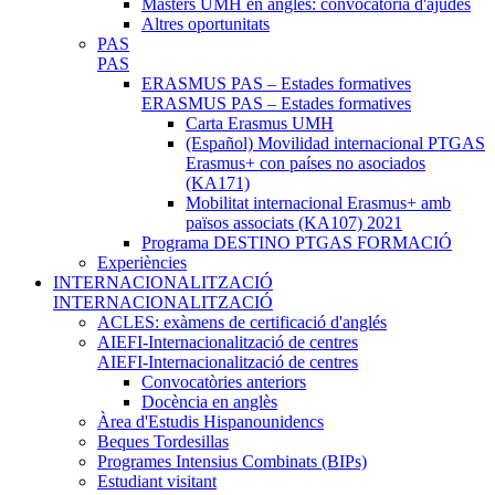
Màsters UMH en anglés: convocatòria d'ajudes
Altres oportunitats
PAS
PAS
ERASMUS PAS – Estades formatives
ERASMUS PAS – Estades formatives
Carta Erasmus UMH
(Español) Movilidad internacional PTGAS
Erasmus+ con países no asociados
(KA171)
Mobilitat internacional Erasmus+ amb
països associats (KA107) 2021
Programa DESTINO PTGAS FORMACIÓ
Experiències
INTERNACIONALITZACIÓ
INTERNACIONALITZACIÓ
ACLES: exàmens de certificació d'anglés
AIEFI-Internacionalització de centres
AIEFI-Internacionalització de centres
Convocatòries anteriors
Docència en anglès
Àrea d'Estudis Hispanounidencs
Beques Tordesillas
Programes Intensius Combinats (BIPs)
Estudiant visitant