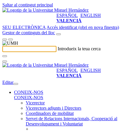
Saltar al contingut principal
ESPAÑOL
ENGLISH
VALENCIÀ
SEU ELECTRÒNICA
Accés identificat (obri en nova finestra)
Gestor de continguts del lloc
Introdueix la teua cerca
ESPAÑOL
ENGLISH
VALENCIÀ
Editar
CONEIX-NOS
CONEIX-NOS
Vicerector
Vicerectors adjunts i Directors
Coordinadors de mobilitat
Servei de Relacions Internacionals, Cooperació al
Desenvolupament i Voluntariat
+