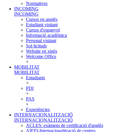
Normatives
INCOMING
INCOMING
Cursos en anglés
Estudiant visitant
Cursos d'espanyol
Informació acadèmica
Personal visitant
Sol·licituds
Website en xinès
Welcome Office
+
MOBILITAT
MOBILITAT
Estudiants
+
PDI
+
PAS
+
Experiències
INTERNACIONALITZACIÓ
INTERNACIONALITZACIÓ
ACLES: exàmens de certificació d'anglés
AIEFI-Internacionalització de centres