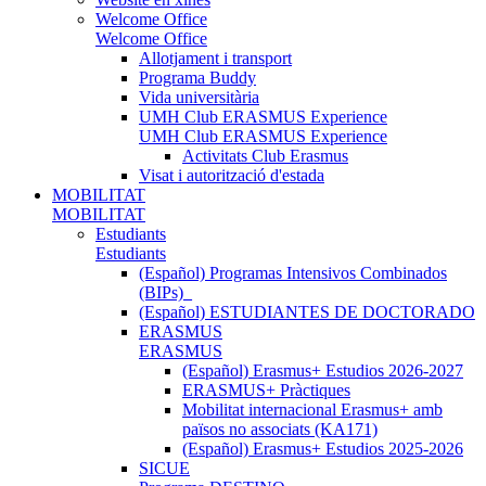
Welcome Office
Welcome Office
Allotjament i transport
Programa Buddy
Vida universitària
UMH Club ERASMUS Experience
UMH Club ERASMUS Experience
Activitats Club Erasmus
Visat i autorització d'estada
MOBILITAT
MOBILITAT
Estudiants
Estudiants
(Español) Programas Intensivos Combinados
(BIPs)_
(Español) ESTUDIANTES DE DOCTORADO
ERASMUS
ERASMUS
(Español) Erasmus+ Estudios 2026-2027
ERASMUS+ Pràctiques
Mobilitat internacional Erasmus+ amb
països no associats (KA171)
(Español) Erasmus+ Estudios 2025-2026
SICUE