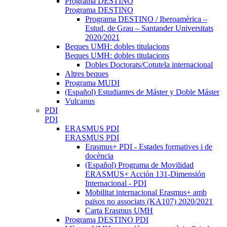
Programa DESTINO
Programa DESTINO
Programa DESTINO / Iberoamèrica –
Estud. de Grau – Santander Universitats
2020/2021
Beques UMH: dobles titulacions
Beques UMH: dobles titulacions
Dobles Doctorats/Cotutela internacional
Altres beques
Programa MUDI
(Español) Estudiantes de Máster y Doble Máster
Vulcanus
PDI
PDI
ERASMUS PDI
ERASMUS PDI
Erasmus+ PDI - Estades formatives i de
docència
(Español) Programa de Movilidad
ERASMUS+ Acción 131-Dimensión
Internacional - PDI
Mobilitat internacional Erasmus+ amb
països no associats (KA107) 2020/2021
Carta Erasmus UMH
Programa DESTINO PDI