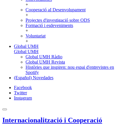
+
Cooperació aI Desenvolupament
+
Projectes d'investigació sobre ODS
Formació i esdeveniments
+
Voluntariat
+
Global UMH
Global UMH
Global UMH Ràdio
Global UMH Revista
Històries que inspiren: nou espai d'entrevistes en
Spotify
(Español) Novedades
Facebook
Twitter
Instagram
Internacionalització i Cooperació