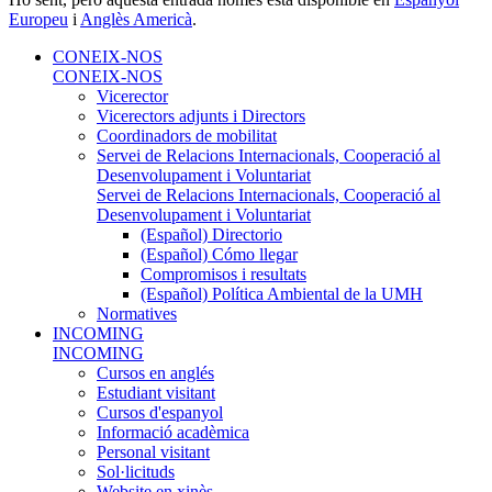
Europeu
i
Anglès Americà
.
CONEIX-NOS
CONEIX-NOS
Vicerector
Vicerectors adjunts i Directors
Coordinadors de mobilitat
Servei de Relacions Internacionals, Cooperació al
Desenvolupament i Voluntariat
Servei de Relacions Internacionals, Cooperació al
Desenvolupament i Voluntariat
(Español) Directorio
(Español) Cómo llegar
Compromisos i resultats
(Español) Política Ambiental de la UMH
Normatives
INCOMING
INCOMING
Cursos en anglés
Estudiant visitant
Cursos d'espanyol
Informació acadèmica
Personal visitant
Sol·licituds
Website en xinès