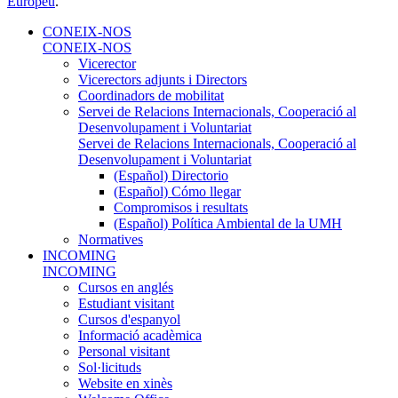
Europeu
.
CONEIX-NOS
CONEIX-NOS
Vicerector
Vicerectors adjunts i Directors
Coordinadors de mobilitat
Servei de Relacions Internacionals, Cooperació al
Desenvolupament i Voluntariat
Servei de Relacions Internacionals, Cooperació al
Desenvolupament i Voluntariat
(Español) Directorio
(Español) Cómo llegar
Compromisos i resultats
(Español) Política Ambiental de la UMH
Normatives
INCOMING
INCOMING
Cursos en anglés
Estudiant visitant
Cursos d'espanyol
Informació acadèmica
Personal visitant
Sol·licituds
Website en xinès