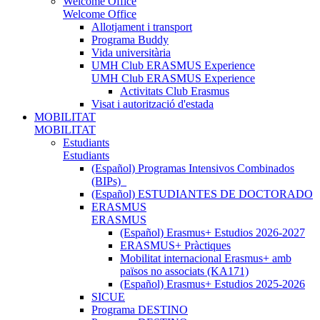
Welcome Office
Welcome Office
Allotjament i transport
Programa Buddy
Vida universitària
UMH Club ERASMUS Experience
UMH Club ERASMUS Experience
Activitats Club Erasmus
Visat i autorització d'estada
MOBILITAT
MOBILITAT
Estudiants
Estudiants
(Español) Programas Intensivos Combinados
(BIPs)_
(Español) ESTUDIANTES DE DOCTORADO
ERASMUS
ERASMUS
(Español) Erasmus+ Estudios 2026-2027
ERASMUS+ Pràctiques
Mobilitat internacional Erasmus+ amb
països no associats (KA171)
(Español) Erasmus+ Estudios 2025-2026
SICUE
Programa DESTINO