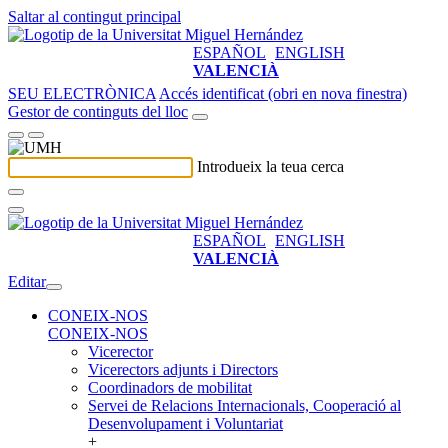
Saltar al contingut principal
ESPAÑOL
ENGLISH
VALENCIÀ
SEU ELECTRÒNICA
Accés identificat (obri en nova finestra)
Gestor de continguts del lloc
Introdueix la teua cerca
ESPAÑOL
ENGLISH
VALENCIÀ
Editar
CONEIX-NOS
CONEIX-NOS
Vicerector
Vicerectors adjunts i Directors
Coordinadors de mobilitat
Servei de Relacions Internacionals, Cooperació al
Desenvolupament i Voluntariat
+