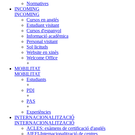
Normatives
INCOMING
INCOMING
Cursos en anglés
Estudiant visitant
Cursos d'espanyol
Informació acadèmica
Personal visitant
Sol·licituds
Website en xinès
Welcome Office
+
MOBILITAT
MOBILITAT
Estudiants
+
PDI
+
PAS
+
Experiències
INTERNACIONALITZACIÓ
INTERNACIONALITZACIÓ
ACLES: exàmens de certificació d'anglés
AIEFI-Internacionalització de centres