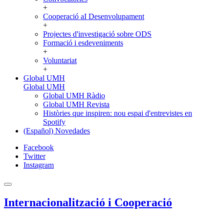
+
Cooperació aI Desenvolupament
+
Projectes d'investigació sobre ODS
Formació i esdeveniments
+
Voluntariat
+
Global UMH
Global UMH
Global UMH Ràdio
Global UMH Revista
Històries que inspiren: nou espai d'entrevistes en
Spotify
(Español) Novedades
Facebook
Twitter
Instagram
Internacionalització i Cooperació