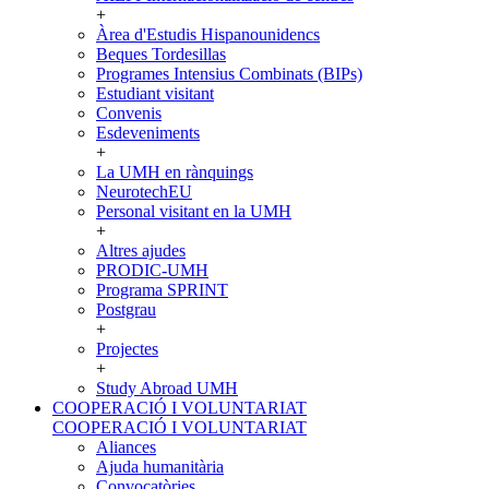
+
Àrea d'Estudis Hispanounidencs
Beques Tordesillas
Programes Intensius Combinats (BIPs)
Estudiant visitant
Convenis
Esdeveniments
+
La UMH en rànquings
NeurotechEU
Personal visitant en la UMH
+
Altres ajudes
PRODIC-UMH
Programa SPRINT
Postgrau
+
Projectes
+
Study Abroad UMH
COOPERACIÓ I VOLUNTARIAT
COOPERACIÓ I VOLUNTARIAT
Aliances
Ajuda humanitària
Convocatòries