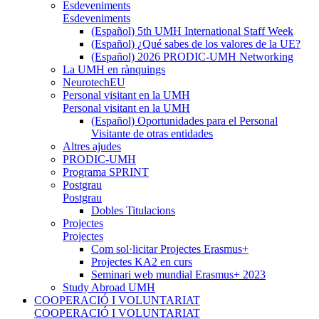
Esdeveniments
Esdeveniments
(Español) 5th UMH International Staff Week
(Español) ¿Qué sabes de los valores de la UE?
(Español) 2026 PRODIC-UMH Networking
La UMH en rànquings
NeurotechEU
Personal visitant en la UMH
Personal visitant en la UMH
(Español) Oportunidades para el Personal
Visitante de otras entidades
Altres ajudes
PRODIC-UMH
Programa SPRINT
Postgrau
Postgrau
Dobles Titulacions
Projectes
Projectes
Com sol·licitar Projectes Erasmus+
Projectes KA2 en curs
Seminari web mundial Erasmus+ 2023
Study Abroad UMH
COOPERACIÓ I VOLUNTARIAT
COOPERACIÓ I VOLUNTARIAT