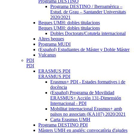
Programa DESTINO
Programa DESTINO / Iberoamèrica –
Estud. de Grau – Santander Universitats
2020/2021
Beques UMH: dobles titulacions
Beques UMH: dobles titulacions
Dobles Doctorats/Cotutela internacional
Altres beques
Programa MUDI
(Español) Estudiantes de Máster y Doble Máster
Vulcanus
PDI
PDI
ERASMUS PDI
ERASMUS PDI
Erasmus+ PDI - Estades formatives i de
docència
(Español) Programa de Movilidad
ERASMUS+ Acción 131-Dimensión
Internacional - PDI
Mobilitat internacional Erasmus+ amb
països no associats (KA107) 2020/2021
Carta Erasmus UMH
Programa DESTINO PDI
Màsters UMH en anglés: convocatòria d'ajudes