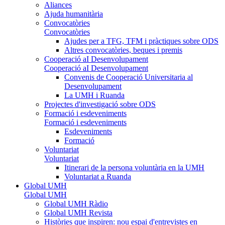
Aliances
Ajuda humanitària
Convocatòries
Convocatòries
Ajudes per a TFG, TFM i pràctiques sobre ODS
Altres convocatòries, beques i premis
Cooperació aI Desenvolupament
Cooperació aI Desenvolupament
Convenis de Cooperació Universitaria al
Desenvolupament
La UMH i Ruanda
Projectes d'investigació sobre ODS
Formació i esdeveniments
Formació i esdeveniments
Esdeveniments
Formació
Voluntariat
Voluntariat
Itinerari de la persona voluntària en la UMH
Voluntariat a Ruanda
Global UMH
Global UMH
Global UMH Ràdio
Global UMH Revista
Històries que inspiren: nou espai d'entrevistes en