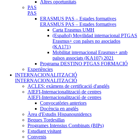
Altres oportunitats
PAS
PAS
ERASMUS PAS – Estades formatives
ERASMUS PAS – Estades formatives
Carta Erasmus UMH
(Español) Movilidad internacional PTGAS
Erasmus+ con países no asociados
(KA171)
Mobilitat internacional Erasmus+ amb
països associats (KA107) 2021
Programa DESTINO PTGAS FORMACIÓ
Experiències
INTERNACIONALITZACIÓ
INTERNACIONALITZACIÓ
ACLES: exàmens de certificació d'anglés
AIEFI-Internacionalització de centres
AIEFI-Internacionalització de centres
Convocatòries anteriors
Docència en anglès
Àrea d'Estudis Hispanounidencs
Beques Tordesillas
Programes Intensius Combinats (BIPs)
Estudiant visitant
Convenis