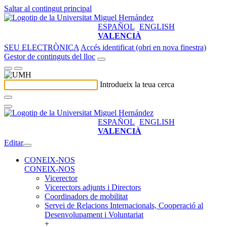
Saltar al contingut principal
ESPAÑOL
ENGLISH
VALENCIÀ
SEU ELECTRÒNICA
Accés identificat (obri en nova finestra)
Gestor de continguts del lloc
Introdueix la teua cerca
ESPAÑOL
ENGLISH
VALENCIÀ
Editar
CONEIX-NOS
CONEIX-NOS
Vicerector
Vicerectors adjunts i Directors
Coordinadors de mobilitat
Servei de Relacions Internacionals, Cooperació al
Desenvolupament i Voluntariat
+