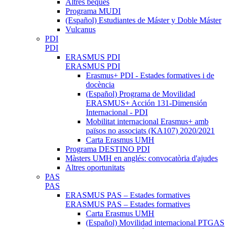
Altres beques
Programa MUDI
(Español) Estudiantes de Máster y Doble Máster
Vulcanus
PDI
PDI
ERASMUS PDI
ERASMUS PDI
Erasmus+ PDI - Estades formatives i de
docència
(Español) Programa de Movilidad
ERASMUS+ Acción 131-Dimensión
Internacional - PDI
Mobilitat internacional Erasmus+ amb
països no associats (KA107) 2020/2021
Carta Erasmus UMH
Programa DESTINO PDI
Màsters UMH en anglés: convocatòria d'ajudes
Altres oportunitats
PAS
PAS
ERASMUS PAS – Estades formatives
ERASMUS PAS – Estades formatives
Carta Erasmus UMH
(Español) Movilidad internacional PTGAS