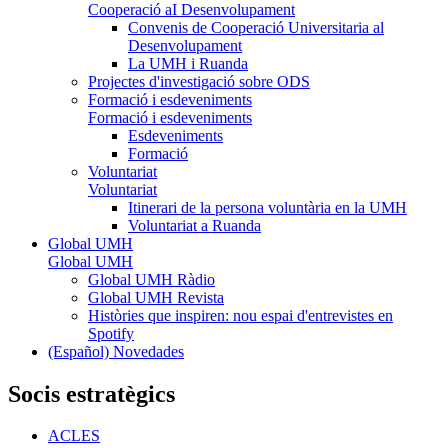
Cooperació aI Desenvolupament
Convenis de Cooperació Universitaria al
Desenvolupament
La UMH i Ruanda
Projectes d'investigació sobre ODS
Formació i esdeveniments
Formació i esdeveniments
Esdeveniments
Formació
Voluntariat
Voluntariat
Itinerari de la persona voluntària en la UMH
Voluntariat a Ruanda
Global UMH
Global UMH
Global UMH Ràdio
Global UMH Revista
Històries que inspiren: nou espai d'entrevistes en
Spotify
(Español) Novedades
Socis estratègics
ACLES