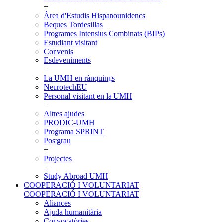
+
Àrea d'Estudis Hispanounidencs
Beques Tordesillas
Programes Intensius Combinats (BIPs)
Estudiant visitant
Convenis
Esdeveniments
+
La UMH en rànquings
NeurotechEU
Personal visitant en la UMH
+
Altres ajudes
PRODIC-UMH
Programa SPRINT
Postgrau
+
Projectes
+
Study Abroad UMH
COOPERACIÓ I VOLUNTARIAT
COOPERACIÓ I VOLUNTARIAT
Aliances
Ajuda humanitària
Convocatòries