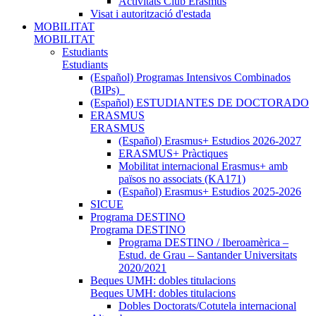
Activitats Club Erasmus
Visat i autorització d'estada
MOBILITAT
MOBILITAT
Estudiants
Estudiants
(Español) Programas Intensivos Combinados
(BIPs)_
(Español) ESTUDIANTES DE DOCTORADO
ERASMUS
ERASMUS
(Español) Erasmus+ Estudios 2026-2027
ERASMUS+ Pràctiques
Mobilitat internacional Erasmus+ amb
països no associats (KA171)
(Español) Erasmus+ Estudios 2025-2026
SICUE
Programa DESTINO
Programa DESTINO
Programa DESTINO / Iberoamèrica –
Estud. de Grau – Santander Universitats
2020/2021
Beques UMH: dobles titulacions
Beques UMH: dobles titulacions
Dobles Doctorats/Cotutela internacional