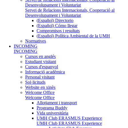
Desenvolupament i Voluntariat
Servei de Relacions Internacionals, Cooperació al
Desenvolupament i Voluntariat
(Español) Directorio
(Español) Cómo llegar
Compromisos i resultats
(Español) Política Ambiental de la UMH
Normatives
INCOMING
INCOMING
Cursos en anglés
Estudiant visitant
Cursos d'espanyol
Informació acadèmica
Personal visitant
Sol·licituds
Website en xinès
Welcome Office
Welcome Office
Allotjament i transport
Programa Buddy
Vida universitària
UMH Club ERASMUS Experience
UMH Club ERASMUS Experience