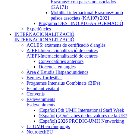
Erasmus+ con países no asociados
(KA171)
Mobilitat internacional Erasmus+ amb
països associats (KA107) 2021
Programa DESTINO PTGAS FORMACIÓ
Experiències
INTERNACIONALITZACIÓ
INTERNACIONALITZACIÓ
ACLES: exàmens de certificació d'anglés
AIEFI-Internacionalització de centres
AIEFI-Internacionalització de centres
Convocatòries anteriors
Docència en anglès
Àrea d'Estudis Hispanounidencs
Beques Tordesillas
Programes Intensius Combinats (BIPs)
Estudiant visitant
Convenis
Esdeveniments
Esdeveniments
(Español) 5th UMH International Staff Week
(Español) ¿Qué sabes de los valores de la UE?
(Español) 2026 PRODIC-UMH Networking
La UMH en rànquings
NeurotechEU