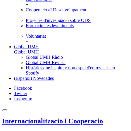
+
Cooperació aI Desenvolupament
+
Projectes d'investigació sobre ODS
Formació i esdeveniments
+
Voluntariat
+
Global UMH
Global UMH
Global UMH Ràdio
Global UMH Revista
Històries que inspiren: nou espai d'entrevistes en
Spotify
(Español) Novedades
Facebook
Twitter
Instagram
Internacionalització i Cooperació