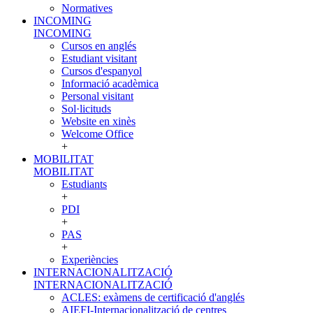
Normatives
INCOMING
INCOMING
Cursos en anglés
Estudiant visitant
Cursos d'espanyol
Informació acadèmica
Personal visitant
Sol·licituds
Website en xinès
Welcome Office
+
MOBILITAT
MOBILITAT
Estudiants
+
PDI
+
PAS
+
Experiències
INTERNACIONALITZACIÓ
INTERNACIONALITZACIÓ
ACLES: exàmens de certificació d'anglés
AIEFI-Internacionalització de centres