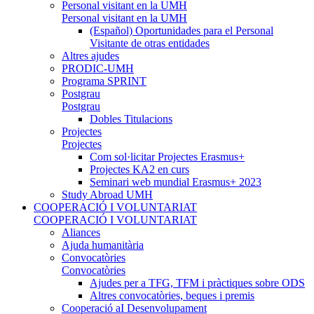
Personal visitant en la UMH
Personal visitant en la UMH
(Español) Oportunidades para el Personal
Visitante de otras entidades
Altres ajudes
PRODIC-UMH
Programa SPRINT
Postgrau
Postgrau
Dobles Titulacions
Projectes
Projectes
Com sol·licitar Projectes Erasmus+
Projectes KA2 en curs
Seminari web mundial Erasmus+ 2023
Study Abroad UMH
COOPERACIÓ I VOLUNTARIAT
COOPERACIÓ I VOLUNTARIAT
Aliances
Ajuda humanitària
Convocatòries
Convocatòries
Ajudes per a TFG, TFM i pràctiques sobre ODS
Altres convocatòries, beques i premis
Cooperació aI Desenvolupament