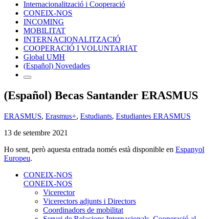
Internacionalització i Cooperació
CONEIX-NOS
INCOMING
MOBILITAT
INTERNACIONALITZACIÓ
COOPERACIÓ I VOLUNTARIAT
Global UMH
(Español) Novedades
(Español) Becas Santander ERASMUS
ERASMUS
,
Erasmus+
,
Estudiants
,
Estudiantes ERASMUS
13 de setembre 2021
Ho sent, però aquesta entrada només està disponible en
Espanyol
Europeu
.
CONEIX-NOS
CONEIX-NOS
Vicerector
Vicerectors adjunts i Directors
Coordinadors de mobilitat
Servei de Relacions Internacionals, Cooperació al