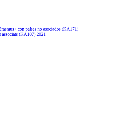
Erasmus+ con países no asociados (KA171)
s associats (KA107) 2021