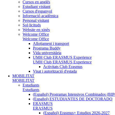
Cursos en anglés
Estudiant visitant
Cursos d'espanyol
Informació acadèmica
Personal visitant
Sol·licituds
Website en xinès
Welcome Office
Welcome Office
Allotjament i transport
Programa Buddy
Vida universitària
UMH Club ERASMUS Experience
UMH Club ERASMUS Experience
Activitats Club Erasmus
Visat i autorització d'estada
MOBILITAT
MOBILITAT
Estudiants
Estudiants
(Español) Programas Intensivos Combinados (BIP
(Español) ESTUDIANTES DE DOCTORADO
ERASMUS
ERASMUS
(Español) Erasmus+ Estudios 2026-2027