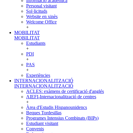
Informació acadèmica
Personal visitant
Sol·licituds
Website en xinès
Welcome Office
+
MOBILITAT
MOBILITAT
Estudiants
+
PDI
+
PAS
+
Experiències
INTERNACIONALITZACIÓ
INTERNACIONALITZACIÓ
ACLES: exàmens de certificació d'anglés
AIEFI-Internacionalització de centres
+
Àrea d'Estudis Hispanounidencs
Beques Tordesillas
Programes Intensius Combinats (BIPs)
Estudiant visitant
Convenis