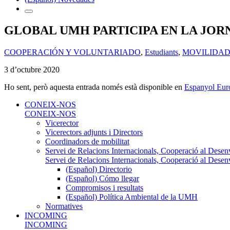
GLOBAL UMH PARTICIPA EN LA JOR
COOPERACIÓN Y VOLUNTARIADO
,
Estudiants
,
MOVILIDA
3 d’octubre 2020
Ho sent, però aquesta entrada només està disponible en
Espanyol Eur
CONEIX-NOS
CONEIX-NOS
Vicerector
Vicerectors adjunts i Directors
Coordinadors de mobilitat
Servei de Relacions Internacionals, Cooperació al Desen
Servei de Relacions Internacionals, Cooperació al Desen
(Español) Directorio
(Español) Cómo llegar
Compromisos i resultats
(Español) Política Ambiental de la UMH
Normatives
INCOMING
INCOMING