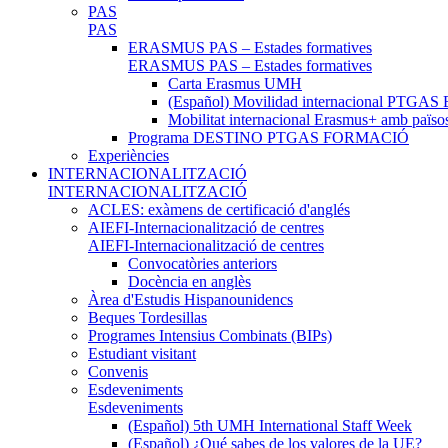
PAS
PAS
ERASMUS PAS – Estades formatives
ERASMUS PAS – Estades formatives
Carta Erasmus UMH
(Español) Movilidad internacional PTGAS 
Mobilitat internacional Erasmus+ amb païso
Programa DESTINO PTGAS FORMACIÓ
Experiències
INTERNACIONALITZACIÓ
INTERNACIONALITZACIÓ
ACLES: exàmens de certificació d'anglés
AIEFI-Internacionalització de centres
AIEFI-Internacionalització de centres
Convocatòries anteriors
Docència en anglès
Àrea d'Estudis Hispanounidencs
Beques Tordesillas
Programes Intensius Combinats (BIPs)
Estudiant visitant
Convenis
Esdeveniments
Esdeveniments
(Español) 5th UMH International Staff Week
(Español) ¿Qué sabes de los valores de la UE?