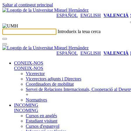
Saltar al contingut principal
ESPAÑOL
ENGLISH
VALENCIÀ
Introdueix la teua cerca
ESPAÑOL
ENGLISH
VALENCIÀ
CONEIX-NOS
CONEIX-NOS
Vicerector
Vicerectors adjunts i Directors
Coordinadors de mobilitat
Servei de Relacions Internacionals, Cooperació al Desen
+
Normatives
INCOMING
INCOMING
Cursos en anglés
Estudiant visitant
Cursos d'espanyol