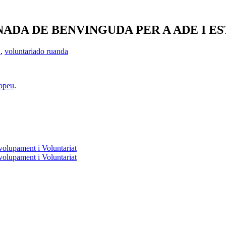
NADA DE BENVINGUDA PER A ADE I E
D
,
voluntariado ruanda
opeu
.
volupament i Voluntariat
volupament i Voluntariat