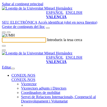
Saltar al contingut principal
ESPAÑOL
ENGLISH
VALENCIÀ
SEU ELECTRÒNICA
Accés identificat (obri en nova finestra)
Gestor de continguts del lloc
Introdueix la teua cerca
ESPAÑOL
ENGLISH
VALENCIÀ
Editar
CONEIX-NOS
CONEIX-NOS
Vicerector
Vicerectors adjunts i Directors
Coordinadors de mobilitat
Servei de Relacions Internacionals, Cooperació al
Desenvolupament i Voluntariat
+