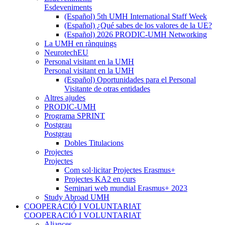
Esdeveniments
(Español) 5th UMH International Staff Week
(Español) ¿Qué sabes de los valores de la UE?
(Español) 2026 PRODIC-UMH Networking
La UMH en rànquings
NeurotechEU
Personal visitant en la UMH
Personal visitant en la UMH
(Español) Oportunidades para el Personal
Visitante de otras entidades
Altres ajudes
PRODIC-UMH
Programa SPRINT
Postgrau
Postgrau
Dobles Titulacions
Projectes
Projectes
Com sol·licitar Projectes Erasmus+
Projectes KA2 en curs
Seminari web mundial Erasmus+ 2023
Study Abroad UMH
COOPERACIÓ I VOLUNTARIAT
COOPERACIÓ I VOLUNTARIAT
Aliances