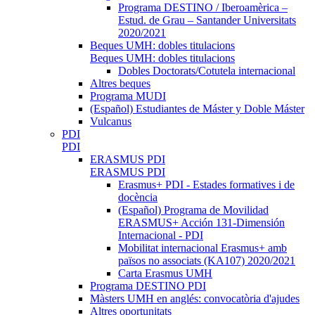
Programa DESTINO / Iberoamèrica –
Estud. de Grau – Santander Universitats
2020/2021
Beques UMH: dobles titulacions
Beques UMH: dobles titulacions
Dobles Doctorats/Cotutela internacional
Altres beques
Programa MUDI
(Español) Estudiantes de Máster y Doble Máster
Vulcanus
PDI
PDI
ERASMUS PDI
ERASMUS PDI
Erasmus+ PDI - Estades formatives i de
docència
(Español) Programa de Movilidad
ERASMUS+ Acción 131-Dimensión
Internacional - PDI
Mobilitat internacional Erasmus+ amb
països no associats (KA107) 2020/2021
Carta Erasmus UMH
Programa DESTINO PDI
Màsters UMH en anglés: convocatòria d'ajudes
Altres oportunitats