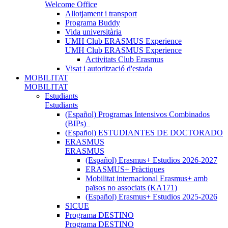
Welcome Office
Allotjament i transport
Programa Buddy
Vida universitària
UMH Club ERASMUS Experience
UMH Club ERASMUS Experience
Activitats Club Erasmus
Visat i autorització d'estada
MOBILITAT
MOBILITAT
Estudiants
Estudiants
(Español) Programas Intensivos Combinados
(BIPs)_
(Español) ESTUDIANTES DE DOCTORADO
ERASMUS
ERASMUS
(Español) Erasmus+ Estudios 2026-2027
ERASMUS+ Pràctiques
Mobilitat internacional Erasmus+ amb
països no associats (KA171)
(Español) Erasmus+ Estudios 2025-2026
SICUE
Programa DESTINO
Programa DESTINO