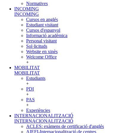
Normatives
INCOMING
INCOMING
Cursos en anglés
Estudiant visitant
Cursos d'espanyol
Informació acadèmica
Personal visitant
Sol·licituds
Website en xinès
Welcome Office
+
MOBILITAT
MOBILITAT
Estudiants
+
PDI
+
PAS
+
Experiències
INTERNACIONALITZACIÓ
INTERNACIONALITZACIÓ
ACLES: exàmens de certificació d'anglés
AIEFI-Internacionalització de centres