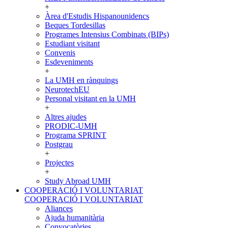
+
Àrea d'Estudis Hispanounidencs
Beques Tordesillas
Programes Intensius Combinats (BIPs)
Estudiant visitant
Convenis
Esdeveniments
+
La UMH en rànquings
NeurotechEU
Personal visitant en la UMH
+
Altres ajudes
PRODIC-UMH
Programa SPRINT
Postgrau
+
Projectes
+
Study Abroad UMH
COOPERACIÓ I VOLUNTARIAT
COOPERACIÓ I VOLUNTARIAT
Aliances
Ajuda humanitària
Convocatòries