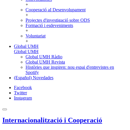
+
Cooperació aI Desenvolupament
+
Projectes d'investigació sobre ODS
Formació i esdeveniments
+
Voluntariat
+
Global UMH
Global UMH
Global UMH Ràdio
Global UMH Revista
Històries que inspiren: nou espai d'entrevistes en
Spotify
(Español) Novedades
Facebook
Twitter
Instagram
Internacionalització i Cooperació