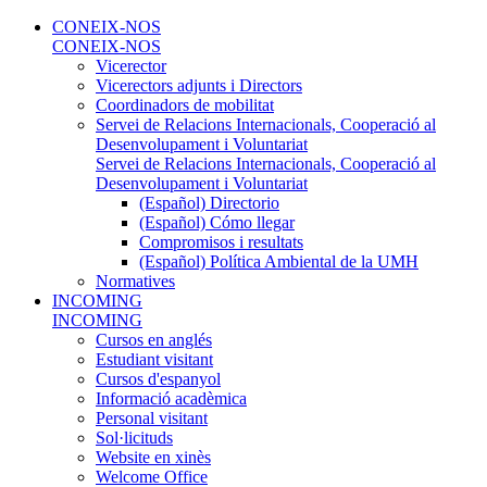
CONEIX-NOS
CONEIX-NOS
Vicerector
Vicerectors adjunts i Directors
Coordinadors de mobilitat
Servei de Relacions Internacionals, Cooperació al
Desenvolupament i Voluntariat
Servei de Relacions Internacionals, Cooperació al
Desenvolupament i Voluntariat
(Español) Directorio
(Español) Cómo llegar
Compromisos i resultats
(Español) Política Ambiental de la UMH
Normatives
INCOMING
INCOMING
Cursos en anglés
Estudiant visitant
Cursos d'espanyol
Informació acadèmica
Personal visitant
Sol·licituds
Website en xinès
Welcome Office