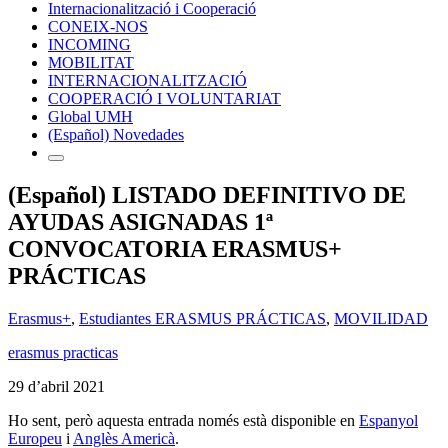
Internacionalització i Cooperació
CONEIX-NOS
INCOMING
MOBILITAT
INTERNACIONALITZACIÓ
COOPERACIÓ I VOLUNTARIAT
Global UMH
(Español) Novedades
(Español) LISTADO DEFINITIVO DE
AYUDAS ASIGNADAS 1ª
CONVOCATORIA ERASMUS+
PRÁCTICAS
Erasmus+
,
Estudiantes ERASMUS PRÁCTICAS
,
MOVILIDAD
erasmus practicas
29 d’abril 2021
Ho sent, però aquesta entrada només està disponible en
Espanyol
Europeu
i
Anglès Americà
.