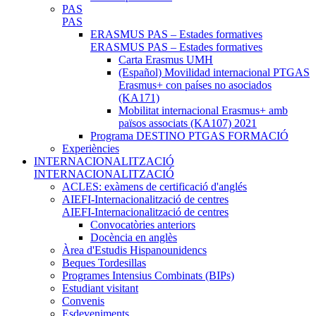
PAS
PAS
ERASMUS PAS – Estades formatives
ERASMUS PAS – Estades formatives
Carta Erasmus UMH
(Español) Movilidad internacional PTGAS
Erasmus+ con países no asociados
(KA171)
Mobilitat internacional Erasmus+ amb
països associats (KA107) 2021
Programa DESTINO PTGAS FORMACIÓ
Experiències
INTERNACIONALITZACIÓ
INTERNACIONALITZACIÓ
ACLES: exàmens de certificació d'anglés
AIEFI-Internacionalització de centres
AIEFI-Internacionalització de centres
Convocatòries anteriors
Docència en anglès
Àrea d'Estudis Hispanounidencs
Beques Tordesillas
Programes Intensius Combinats (BIPs)
Estudiant visitant
Convenis
Esdeveniments