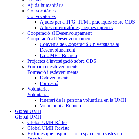
Ajuda humanitària
Convocatòries
Convocatòries
Ajudes per a TFG, TFM i pràctiques sobre ODS
Altres convocatòries, beques i premis
Cooperació aI Desenvolupament
Cooperació aI Desenvolupament
Convenis de Cooperació Universitaria al
Desenvolupament
La UMH i Ruanda
Projectes d'investigació sobre ODS
Formació i esdeveniments
Formació i esdeveniments
Esdeveniments
Formació
Voluntariat
Voluntariat
Itinerari de la persona voluntària en la UMH
Voluntariat a Ruanda
Global UMH
Global UMH
Global UMH Ràdio
Global UMH Revista
Històries que inspiren: nou espai d'entrevistes en