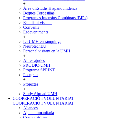
+
Àrea d'Estudis Hispanounidencs
Beques Tordesillas
Programes Intensius Combinats (BIPs)
Estudiant visitant
Convenis
Esdeveniments
+
La UMH en rànquings
NeurotechEU
Personal visitant en la UMH
+
Altres ajudes
PRODIC-UMH
Programa SPRINT
Postgrau
+
Projectes
+
Study Abroad UMH
COOPERACIÓ I VOLUNTARIAT
COOPERACIÓ I VOLUNTARIAT
Aliances
Ajuda humanitària
Convocatòries