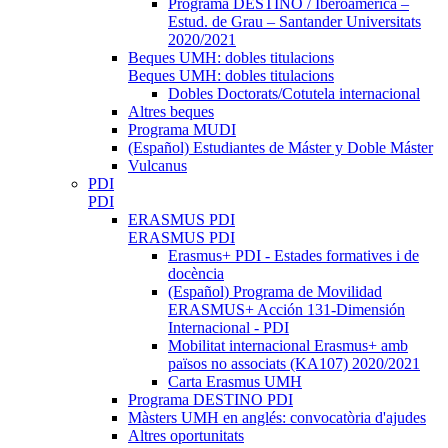
Programa DESTINO / Iberoamèrica –
Estud. de Grau – Santander Universitats
2020/2021
Beques UMH: dobles titulacions
Beques UMH: dobles titulacions
Dobles Doctorats/Cotutela internacional
Altres beques
Programa MUDI
(Español) Estudiantes de Máster y Doble Máster
Vulcanus
PDI
PDI
ERASMUS PDI
ERASMUS PDI
Erasmus+ PDI - Estades formatives i de
docència
(Español) Programa de Movilidad
ERASMUS+ Acción 131-Dimensión
Internacional - PDI
Mobilitat internacional Erasmus+ amb
països no associats (KA107) 2020/2021
Carta Erasmus UMH
Programa DESTINO PDI
Màsters UMH en anglés: convocatòria d'ajudes
Altres oportunitats