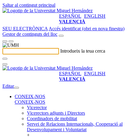
Saltar al contingut principal
ESPAÑOL
ENGLISH
VALENCIÀ
SEU ELECTRÒNICA
Accés identificat (obri en nova finestra)
Gestor de continguts del lloc
Introdueix la teua cerca
ESPAÑOL
ENGLISH
VALENCIÀ
Editar
CONEIX-NOS
CONEIX-NOS
Vicerector
Vicerectors adjunts i Directors
Coordinadors de mobilitat
Servei de Relacions Internacionals, Cooperació al
Desenvolupament i Voluntariat
+