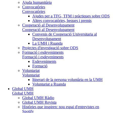
Ajuda humanitària
Convocatòries
Convocatòries
Ajudes per a TFG, TFM i pràctiques sobre ODS
Altres convocatòries, beques i premis
Cooperació aI Desenvolupament
Cooperació aI Desenvolupament
Convenis de Cooperació Universitaria al
Desenvolupament
La UMH i Ruanda
Projectes d'investigació sobre ODS
Formació i esdeveniments
Formació i esdeveniments
Esdeveniments
Formació
Voluntariat
Voluntariat
Itinerari de la persona voluntària en la UMH
Voluntariat a Ruanda
Global UMH
Global UMH
Global UMH Ràdio
Global UMH Revista
Històries que inspiren: nou espai d'entrevistes en
Spotify