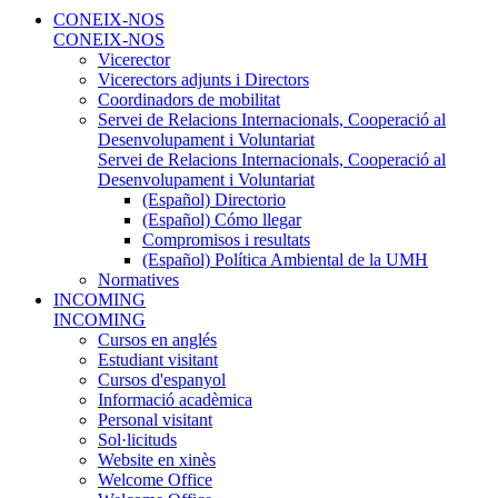
CONEIX-NOS
CONEIX-NOS
Vicerector
Vicerectors adjunts i Directors
Coordinadors de mobilitat
Servei de Relacions Internacionals, Cooperació al
Desenvolupament i Voluntariat
Servei de Relacions Internacionals, Cooperació al
Desenvolupament i Voluntariat
(Español) Directorio
(Español) Cómo llegar
Compromisos i resultats
(Español) Política Ambiental de la UMH
Normatives
INCOMING
INCOMING
Cursos en anglés
Estudiant visitant
Cursos d'espanyol
Informació acadèmica
Personal visitant
Sol·licituds
Website en xinès
Welcome Office