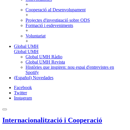
+
Cooperació aI Desenvolupament
+
Projectes d'investigació sobre ODS
Formació i esdeveniments
+
Voluntariat
+
Global UMH
Global UMH
Global UMH Ràdio
Global UMH Revista
Històries que inspiren: nou espai d'entrevistes en
Spotify
(Español) Novedades
Facebook
Twitter
Instagram
Internacionalització i Cooperació