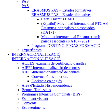
PAS
PAS
ERASMUS PAS – Estades formatives
ERASMUS PAS – Estades formatives
Carta Erasmus UMH
(Español) Movilidad internacional PTGAS
Erasmus+ con países no asociados
(KA171)
Mobilitat internacional Erasmus+ amb
països associats (KA107) 2021
Programa DESTINO PTGAS FORMACIÓ
Experiències
INTERNACIONALITZACIÓ
INTERNACIONALITZACIÓ
ACLES: exàmens de certificació d'anglés
AIEFI-Internacionalització de centres
AIEFI-Internacionalització de centres
Convocatòries anteriors
Docència en anglès
Àrea d'Estudis Hispanounidencs
Beques Tordesillas
Programes Intensius Combinats (BIPs)
Estudiant visitant
Convenis
Esdeveniments