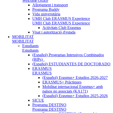
Welcome Office
Allotjament i transport
Programa Buddy
Vida universitària
UMH Club ERASMUS Experience
UMH Club ERASMUS Experience
Activitats Club Erasmus
Visat i autorització d'estada
MOBILITAT
MOBILITAT
Estudiants
Estudiants
(Español) Programas Intensivos Combinados
(BIPs)_
(Español) ESTUDIANTES DE DOCTORADO
ERASMUS
ERASMUS
(Español) Erasmus+ Estudios 2026-2027
ERASMUS+ Pràctiques
Mobilitat internacional Erasmus+ amb
països no associats (KA171)
(Español) Erasmus+ Estudios 2025-2026
SICUE
Programa DESTINO
Programa DESTINO