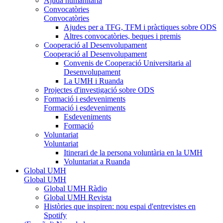
Ajuda humanitària
Convocatòries
Convocatòries
Ajudes per a TFG, TFM i pràctiques sobre ODS
Altres convocatòries, beques i premis
Cooperació aI Desenvolupament
Cooperació aI Desenvolupament
Convenis de Cooperació Universitaria al
Desenvolupament
La UMH i Ruanda
Projectes d'investigació sobre ODS
Formació i esdeveniments
Formació i esdeveniments
Esdeveniments
Formació
Voluntariat
Voluntariat
Itinerari de la persona voluntària en la UMH
Voluntariat a Ruanda
Global UMH
Global UMH
Global UMH Ràdio
Global UMH Revista
Històries que inspiren: nou espai d'entrevistes en
Spotify