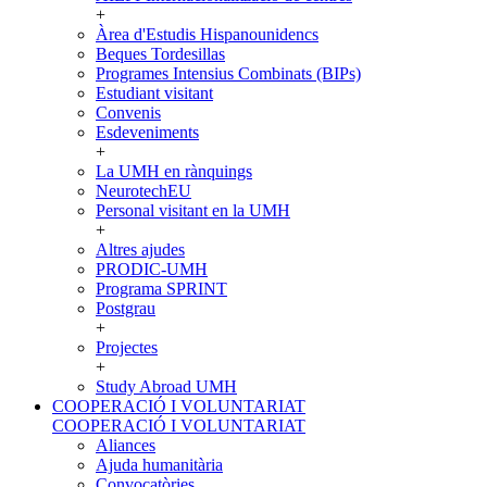
+
Àrea d'Estudis Hispanounidencs
Beques Tordesillas
Programes Intensius Combinats (BIPs)
Estudiant visitant
Convenis
Esdeveniments
+
La UMH en rànquings
NeurotechEU
Personal visitant en la UMH
+
Altres ajudes
PRODIC-UMH
Programa SPRINT
Postgrau
+
Projectes
+
Study Abroad UMH
COOPERACIÓ I VOLUNTARIAT
COOPERACIÓ I VOLUNTARIAT
Aliances
Ajuda humanitària
Convocatòries