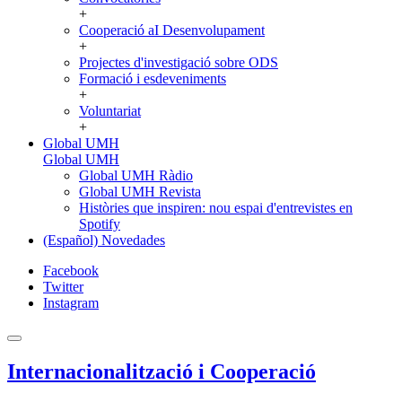
+
Cooperació aI Desenvolupament
+
Projectes d'investigació sobre ODS
Formació i esdeveniments
+
Voluntariat
+
Global UMH
Global UMH
Global UMH Ràdio
Global UMH Revista
Històries que inspiren: nou espai d'entrevistes en
Spotify
(Español) Novedades
Facebook
Twitter
Instagram
Internacionalització i Cooperació