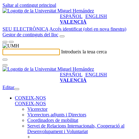
Saltar al contingut principal
ESPAÑOL
ENGLISH
VALENCIÀ
SEU ELECTRÒNICA
Accés identificat (obri en nova finestra)
Gestor de continguts del lloc
Introdueix la teua cerca
ESPAÑOL
ENGLISH
VALENCIÀ
Editar
CONEIX-NOS
CONEIX-NOS
Vicerector
Vicerectors adjunts i Directors
Coordinadors de mobilitat
Servei de Relacions Internacionals, Cooperació al
Desenvolupament i Voluntariat
+