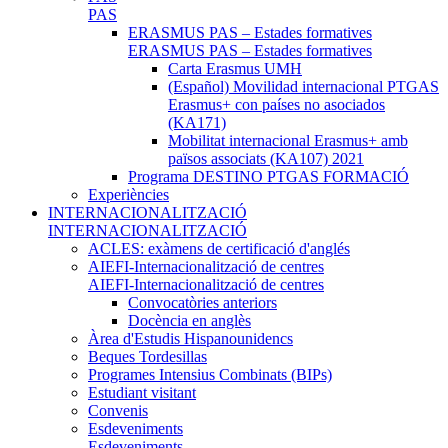
PAS
ERASMUS PAS – Estades formatives
ERASMUS PAS – Estades formatives
Carta Erasmus UMH
(Español) Movilidad internacional PTGAS
Erasmus+ con países no asociados
(KA171)
Mobilitat internacional Erasmus+ amb
països associats (KA107) 2021
Programa DESTINO PTGAS FORMACIÓ
Experiències
INTERNACIONALITZACIÓ
INTERNACIONALITZACIÓ
ACLES: exàmens de certificació d'anglés
AIEFI-Internacionalització de centres
AIEFI-Internacionalització de centres
Convocatòries anteriors
Docència en anglès
Àrea d'Estudis Hispanounidencs
Beques Tordesillas
Programes Intensius Combinats (BIPs)
Estudiant visitant
Convenis
Esdeveniments
Esdeveniments