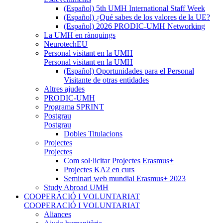
(Español) 5th UMH International Staff Week
(Español) ¿Qué sabes de los valores de la UE?
(Español) 2026 PRODIC-UMH Networking
La UMH en rànquings
NeurotechEU
Personal visitant en la UMH
Personal visitant en la UMH
(Español) Oportunidades para el Personal
Visitante de otras entidades
Altres ajudes
PRODIC-UMH
Programa SPRINT
Postgrau
Postgrau
Dobles Titulacions
Projectes
Projectes
Com sol·licitar Projectes Erasmus+
Projectes KA2 en curs
Seminari web mundial Erasmus+ 2023
Study Abroad UMH
COOPERACIÓ I VOLUNTARIAT
COOPERACIÓ I VOLUNTARIAT
Aliances