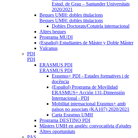
Estud. de Grau – Santander Universitats
2020/2021
Beques UMH: dobles titulacions
Beques UMH: dobles titulacions
Dobles Doctorats/Cotutela internacional
Altres beques
Programa MUDI
(Español) Estudiantes de Máster y Doble Máster
Vulcanus
PDI
PDI
ERASMUS PDI
ERASMUS PDI
Erasmus+ PDI - Estades formatives i de
docència
(Español) Programa de Movilidad
ERASMUS+ Acción 131-Dimensión
Internacional - PDI
Mobilitat internacional Erasmus+ amb
països no associats (KA107) 2020/2021
Carta Erasmus UMH
Programa DESTINO PDI
Màsters UMH en anglés: convocatòria d'ajudes
Altres oportunitats
PAS