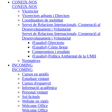
CONEIX-NOS
CONEIX-NOS
Vicerector
Vicerectors adjunts i Directors
Coordinadors de mobilitat
Servei de Relacions Internacionals, Cooperació al
Desenvolupament i Voluntariat
Servei de Relacions Internacionals, Cooperació al
Desenvolupament i Voluntariat
(Español) Directorio
(Español) Cómo llegar
Compromisos i resultats
(Español) Política Ambiental de la UMH
Normatives
INCOMING
INCOMING
Cursos en anglés
Estudiant visitant
Cursos d'espanyol
Informació acadèmica
Personal visitant
Sol·licituds
Website en xinès
Welcome Office
Welcome Office