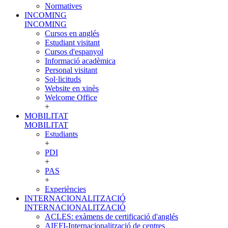
Normatives
INCOMING
INCOMING
Cursos en anglés
Estudiant visitant
Cursos d'espanyol
Informació acadèmica
Personal visitant
Sol·licituds
Website en xinès
Welcome Office
+
MOBILITAT
MOBILITAT
Estudiants
+
PDI
+
PAS
+
Experiències
INTERNACIONALITZACIÓ
INTERNACIONALITZACIÓ
ACLES: exàmens de certificació d'anglés
AIEFI-Internacionalització de centres