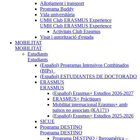
Allotjament i transport
Programa Buddy
Vida universitària
UMH Club ERASMUS Experience
UMH Club ERASMUS Experience
Activitats Club Erasmus
Visat i autorització d'estada
MOBILITAT
MOBILITAT
Estudiants
Estudiants
(Español) Programas Intensivos Combinados
(BIPs)_
(Español) ESTUDIANTES DE DOCTORADO
ERASMUS
ERASMUS
(Español) Erasmus+ Estudios 2026-2027
ERASMUS+ Pràctiques
Mobilitat internacional Erasmus+ amb
països no associats (KA171)
(Español) Erasmus+ Estudios 2025-2026
SICUE
Programa DESTINO
Programa DESTINO
Programa DESTINO / Iberoamèrica –