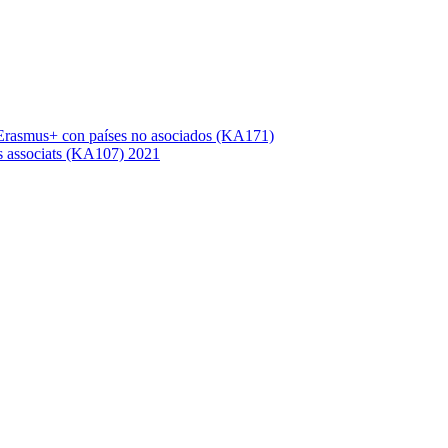
Erasmus+ con países no asociados (KA171)
s associats (KA107) 2021