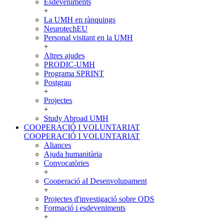
Esdeveniments
+
La UMH en rànquings
NeurotechEU
Personal visitant en la UMH
+
Altres ajudes
PRODIC-UMH
Programa SPRINT
Postgrau
+
Projectes
+
Study Abroad UMH
COOPERACIÓ I VOLUNTARIAT
COOPERACIÓ I VOLUNTARIAT
Aliances
Ajuda humanitària
Convocatòries
+
Cooperació aI Desenvolupament
+
Projectes d'investigació sobre ODS
Formació i esdeveniments
+