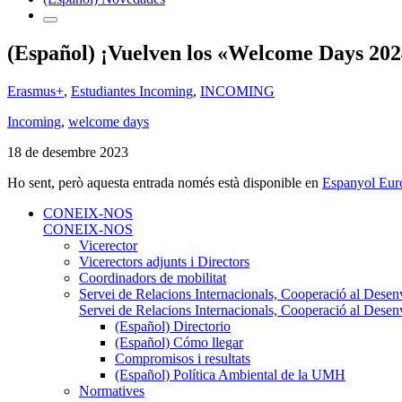
(Español) ¡Vuelven los «Welcome Days 20
Erasmus+
,
Estudiantes Incoming
,
INCOMING
Incoming
,
welcome days
18 de desembre 2023
Ho sent, però aquesta entrada només està disponible en
Espanyol Eur
CONEIX-NOS
CONEIX-NOS
Vicerector
Vicerectors adjunts i Directors
Coordinadors de mobilitat
Servei de Relacions Internacionals, Cooperació al Desen
Servei de Relacions Internacionals, Cooperació al Desen
(Español) Directorio
(Español) Cómo llegar
Compromisos i resultats
(Español) Política Ambiental de la UMH
Normatives