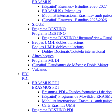
ERASMUS
(Español) Erasmus+ Estudios 2026-2027
ERASMUS+ Pràctiques
Mobilitat internacional Erasmus+ amb païso
(Español) Erasmus+ Estudios 2025-2026
SICUE
Programa DESTINO
Programa DESTINO
Programa DESTINO / Iberoamèrica – Estud.
Beques UMH: dobles titulacions
Beques UMH: dobles titulacions
Dobles Doctorats/Cotutela internacional
Altres beques
Programa MUDI
(Español) Estudiantes de Máster y Doble Máster
Vulcanus
PDI
PDI
ERASMUS PDI
ERASMUS PDI
Erasmus+ PDI - Estades formatives i de doc
(Español) Programa de Movilidad ERASMUS
Mobilitat internacional Erasmus+ amb païs
Carta Erasmus UMH
Programa DESTINO PDI