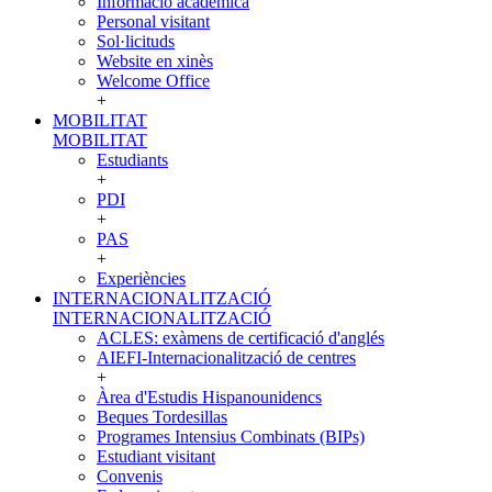
Informació acadèmica
Personal visitant
Sol·licituds
Website en xinès
Welcome Office
+
MOBILITAT
MOBILITAT
Estudiants
+
PDI
+
PAS
+
Experiències
INTERNACIONALITZACIÓ
INTERNACIONALITZACIÓ
ACLES: exàmens de certificació d'anglés
AIEFI-Internacionalització de centres
+
Àrea d'Estudis Hispanounidencs
Beques Tordesillas
Programes Intensius Combinats (BIPs)
Estudiant visitant
Convenis