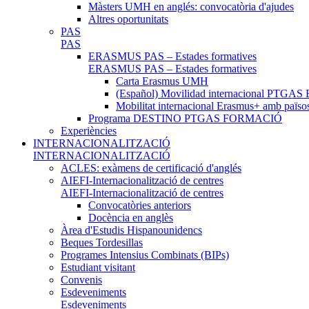
Màsters UMH en anglés: convocatòria d'ajudes
Altres oportunitats
PAS
PAS
ERASMUS PAS – Estades formatives
ERASMUS PAS – Estades formatives
Carta Erasmus UMH
(Español) Movilidad internacional PTGAS 
Mobilitat internacional Erasmus+ amb païso
Programa DESTINO PTGAS FORMACIÓ
Experiències
INTERNACIONALITZACIÓ
INTERNACIONALITZACIÓ
ACLES: exàmens de certificació d'anglés
AIEFI-Internacionalització de centres
AIEFI-Internacionalització de centres
Convocatòries anteriors
Docència en anglès
Àrea d'Estudis Hispanounidencs
Beques Tordesillas
Programes Intensius Combinats (BIPs)
Estudiant visitant
Convenis
Esdeveniments
Esdeveniments