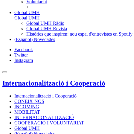
Voluntariat
+
Global UMH
Global UMH
Global UMH Ràdio
Global UMH Revista
Històries que inspiren: nou espai d'entrevistes en Spotify
(Español) Novedades
Facebook
Twitter
Instagram
Internacionalització i Cooperació
Internacionalització i Cooperació
CONEIX-NOS
INCOMING
MOBILITAT
INTERNACIONALITZACIÓ
COOPERACIÓ I VOLUNTARIAT
Global UMH
(Español) Novedades