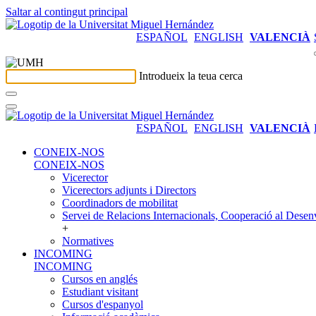
Saltar al contingut principal
ESPAÑOL
ENGLISH
VALENCIÀ
Introdueix la teua cerca
ESPAÑOL
ENGLISH
VALENCIÀ
CONEIX-NOS
CONEIX-NOS
Vicerector
Vicerectors adjunts i Directors
Coordinadors de mobilitat
Servei de Relacions Internacionals, Cooperació al Desen
+
Normatives
INCOMING
INCOMING
Cursos en anglés
Estudiant visitant
Cursos d'espanyol