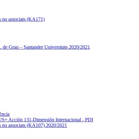
s no associats (KA171)
 de Grau – Santander Universitats 2020/2021
ència
+ Acción 131-Dimensión Internacional - PDI
os no associats (KA107) 2020/2021