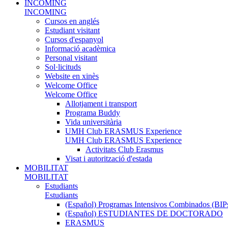
INCOMING
INCOMING
Cursos en anglés
Estudiant visitant
Cursos d'espanyol
Informació acadèmica
Personal visitant
Sol·licituds
Website en xinès
Welcome Office
Welcome Office
Allotjament i transport
Programa Buddy
Vida universitària
UMH Club ERASMUS Experience
UMH Club ERASMUS Experience
Activitats Club Erasmus
Visat i autorització d'estada
MOBILITAT
MOBILITAT
Estudiants
Estudiants
(Español) Programas Intensivos Combinados (BIP
(Español) ESTUDIANTES DE DOCTORADO
ERASMUS