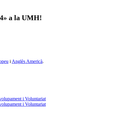
24» a la UMH!
opeu
i
Anglès Americà
.
volupament i Voluntariat
volupament i Voluntariat