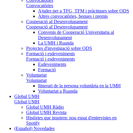
Convocatòries
Convocatòries
Ajudes per a TFG, TFM i pràctiques sobre ODS
Altres convocatòries, beques i premis
Cooperació aI Desenvolupament
Cooperació aI Desenvolupament
Convenis de Cooperació Universitaria al
Desenvolupament
La UMH i Ruanda
Projectes d'investigació sobre ODS
Formació i esdeveniments
Formació i esdeveniments
Esdeveniments
Formació
Voluntariat
Voluntariat
Itinerari de la persona voluntària en la UMH
Voluntariat a Ruanda
Global UMH
Global UMH
Global UMH Ràdio
Global UMH Revista
Històries que inspiren: nou espai d'entrevistes en
Spotify
(Español) Novedades