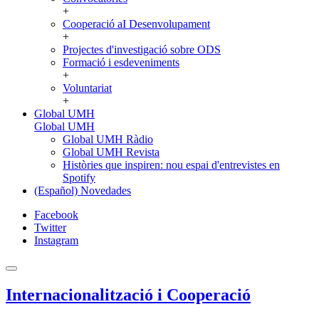
+
Cooperació aI Desenvolupament
+
Projectes d'investigació sobre ODS
Formació i esdeveniments
+
Voluntariat
+
Global UMH
Global UMH
Global UMH Ràdio
Global UMH Revista
Històries que inspiren: nou espai d'entrevistes en
Spotify
(Español) Novedades
Facebook
Twitter
Instagram
Internacionalització i Cooperació