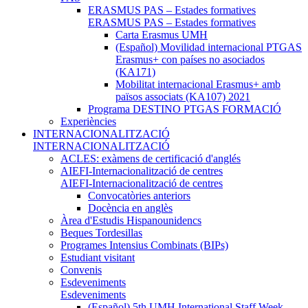
ERASMUS PAS – Estades formatives
ERASMUS PAS – Estades formatives
Carta Erasmus UMH
(Español) Movilidad internacional PTGAS
Erasmus+ con países no asociados
(KA171)
Mobilitat internacional Erasmus+ amb
països associats (KA107) 2021
Programa DESTINO PTGAS FORMACIÓ
Experiències
INTERNACIONALITZACIÓ
INTERNACIONALITZACIÓ
ACLES: exàmens de certificació d'anglés
AIEFI-Internacionalització de centres
AIEFI-Internacionalització de centres
Convocatòries anteriors
Docència en anglès
Àrea d'Estudis Hispanounidencs
Beques Tordesillas
Programes Intensius Combinats (BIPs)
Estudiant visitant
Convenis
Esdeveniments
Esdeveniments
(Español) 5th UMH International Staff Week