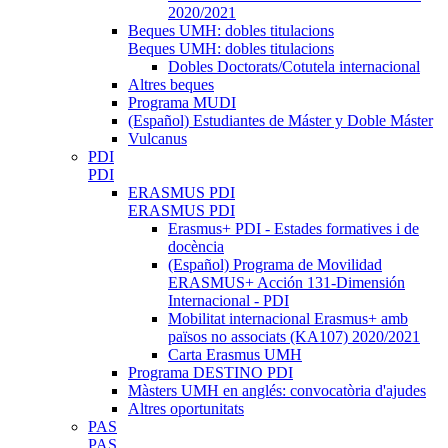
2020/2021
Beques UMH: dobles titulacions
Beques UMH: dobles titulacions
Dobles Doctorats/Cotutela internacional
Altres beques
Programa MUDI
(Español) Estudiantes de Máster y Doble Máster
Vulcanus
PDI
PDI
ERASMUS PDI
ERASMUS PDI
Erasmus+ PDI - Estades formatives i de
docència
(Español) Programa de Movilidad
ERASMUS+ Acción 131-Dimensión
Internacional - PDI
Mobilitat internacional Erasmus+ amb
països no associats (KA107) 2020/2021
Carta Erasmus UMH
Programa DESTINO PDI
Màsters UMH en anglés: convocatòria d'ajudes
Altres oportunitats
PAS
PAS