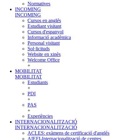
Normatives
INCOMING
INCOMING
Cursos en anglés
Estudiant visitant
Cursos d'espanyol
Informació acadèmica
Personal visitant
Sol·licituds
Website en xinès
Welcome Office
+
MOBILITAT
MOBILITAT
Estudiants
+
PDI
+
PAS
+
Experiències
INTERNACIONALITZACIÓ
INTERNACIONALITZACIÓ
ACLES: exàmens de certificació d'anglés
AIEFI-Internacionalització de centres