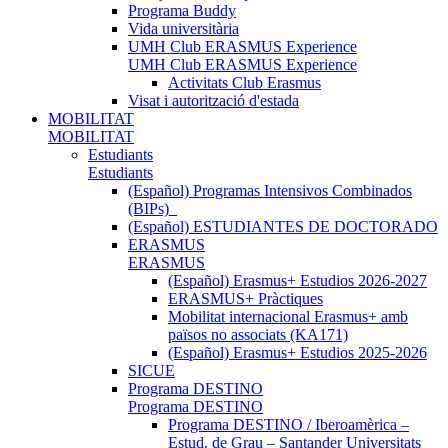
Programa Buddy
Vida universitària
UMH Club ERASMUS Experience
UMH Club ERASMUS Experience
Activitats Club Erasmus
Visat i autorització d'estada
MOBILITAT
MOBILITAT
Estudiants
Estudiants
(Español) Programas Intensivos Combinados
(BIPs)_
(Español) ESTUDIANTES DE DOCTORADO
ERASMUS
ERASMUS
(Español) Erasmus+ Estudios 2026-2027
ERASMUS+ Pràctiques
Mobilitat internacional Erasmus+ amb
països no associats (KA171)
(Español) Erasmus+ Estudios 2025-2026
SICUE
Programa DESTINO
Programa DESTINO
Programa DESTINO / Iberoamèrica –
Estud. de Grau – Santander Universitats