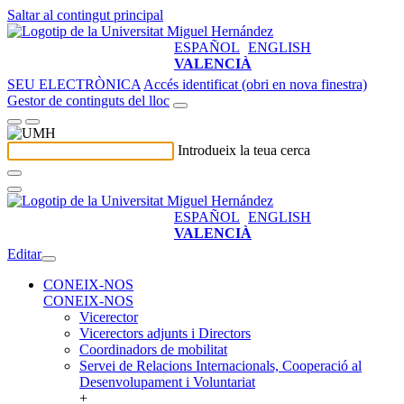
Saltar al contingut principal
ESPAÑOL
ENGLISH
VALENCIÀ
SEU ELECTRÒNICA
Accés identificat (obri en nova finestra)
Gestor de continguts del lloc
Introdueix la teua cerca
ESPAÑOL
ENGLISH
VALENCIÀ
Editar
CONEIX-NOS
CONEIX-NOS
Vicerector
Vicerectors adjunts i Directors
Coordinadors de mobilitat
Servei de Relacions Internacionals, Cooperació al
Desenvolupament i Voluntariat
+