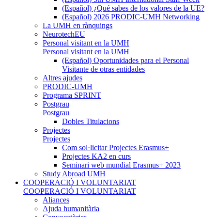
(Español) ¿Qué sabes de los valores de la UE?
(Español) 2026 PRODIC-UMH Networking
La UMH en rànquings
NeurotechEU
Personal visitant en la UMH
Personal visitant en la UMH
(Español) Oportunidades para el Personal
Visitante de otras entidades
Altres ajudes
PRODIC-UMH
Programa SPRINT
Postgrau
Postgrau
Dobles Titulacions
Projectes
Projectes
Com sol·licitar Projectes Erasmus+
Projectes KA2 en curs
Seminari web mundial Erasmus+ 2023
Study Abroad UMH
COOPERACIÓ I VOLUNTARIAT
COOPERACIÓ I VOLUNTARIAT
Aliances
Ajuda humanitària