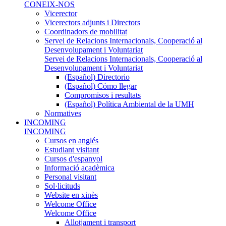
CONEIX-NOS
Vicerector
Vicerectors adjunts i Directors
Coordinadors de mobilitat
Servei de Relacions Internacionals, Cooperació al
Desenvolupament i Voluntariat
Servei de Relacions Internacionals, Cooperació al
Desenvolupament i Voluntariat
(Español) Directorio
(Español) Cómo llegar
Compromisos i resultats
(Español) Política Ambiental de la UMH
Normatives
INCOMING
INCOMING
Cursos en anglés
Estudiant visitant
Cursos d'espanyol
Informació acadèmica
Personal visitant
Sol·licituds
Website en xinès
Welcome Office
Welcome Office
Allotjament i transport