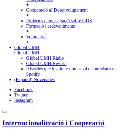
+
Cooperació aI Desenvolupament
+
Projectes d'investigació sobre ODS
Formació i esdeveniments
+
Voluntariat
+
Global UMH
Global UMH
Global UMH Ràdio
Global UMH Revista
Històries que inspiren: nou espai d'entrevistes en
Spotify
(Español) Novedades
Facebook
Twitter
Instagram
Internacionalització i Cooperació