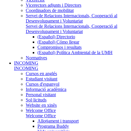
Vicerectors adjunts i Directors
Coordinadors de mobilitat
Servei de Relacions Internacionals, Cooperació al
Desenvolupament i Voluntariat
Servei de Relacions Internacionals, Cooperació al
Desenvolupament i Voluntariat
(Español) Directorio
(Español) Cómo llegar
Compromisos i resultats
(Español) Política Ambiental de la UMH
Normatives
INCOMING
INCOMING
Cursos en anglés
Estudiant visitant
Cursos d'espanyol
Informació acadèmica
Personal visitant
Sol·licituds
Website en xinès
Welcome Office
Welcome Office
Allotjament i transport
Programa Buddy