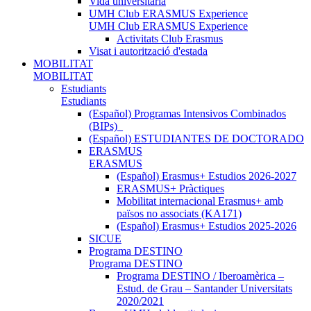
Vida universitària
UMH Club ERASMUS Experience
UMH Club ERASMUS Experience
Activitats Club Erasmus
Visat i autorització d'estada
MOBILITAT
MOBILITAT
Estudiants
Estudiants
(Español) Programas Intensivos Combinados
(BIPs)_
(Español) ESTUDIANTES DE DOCTORADO
ERASMUS
ERASMUS
(Español) Erasmus+ Estudios 2026-2027
ERASMUS+ Pràctiques
Mobilitat internacional Erasmus+ amb
països no associats (KA171)
(Español) Erasmus+ Estudios 2025-2026
SICUE
Programa DESTINO
Programa DESTINO
Programa DESTINO / Iberoamèrica –
Estud. de Grau – Santander Universitats
2020/2021