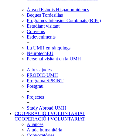
+
Àrea d'Estudis Hispanounidencs
Beques Tordesillas
Programes Intensius Combinats (BIPs)
Estudiant visitant
Convenis
Esdeveniments
+
La UMH en rànquings
NeurotechEU
Personal visitant en la UMH
+
Altres ajudes
PRODIC-UMH
Programa SPRINT
Postgrau
+
Projectes
+
Study Abroad UMH
COOPERACIÓ I VOLUNTARIAT
COOPERACIÓ I VOLUNTARIAT
Aliances
Ajuda humanitària
Convocatòries