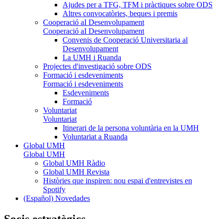
Ajudes per a TFG, TFM i pràctiques sobre ODS
Altres convocatòries, beques i premis
Cooperació aI Desenvolupament
Cooperació aI Desenvolupament
Convenis de Cooperació Universitaria al
Desenvolupament
La UMH i Ruanda
Projectes d'investigació sobre ODS
Formació i esdeveniments
Formació i esdeveniments
Esdeveniments
Formació
Voluntariat
Voluntariat
Itinerari de la persona voluntària en la UMH
Voluntariat a Ruanda
Global UMH
Global UMH
Global UMH Ràdio
Global UMH Revista
Històries que inspiren: nou espai d'entrevistes en
Spotify
(Español) Novedades
Socis estratègics