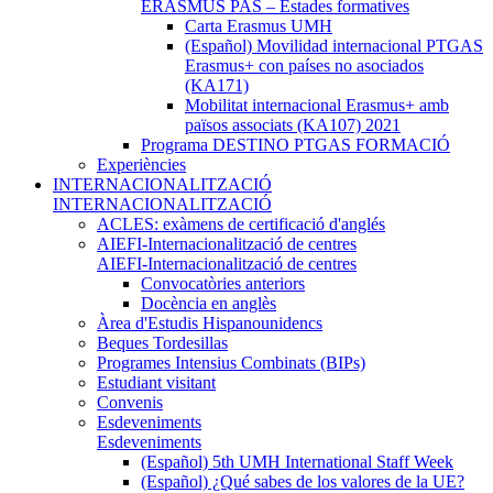
ERASMUS PAS – Estades formatives
Carta Erasmus UMH
(Español) Movilidad internacional PTGAS
Erasmus+ con países no asociados
(KA171)
Mobilitat internacional Erasmus+ amb
països associats (KA107) 2021
Programa DESTINO PTGAS FORMACIÓ
Experiències
INTERNACIONALITZACIÓ
INTERNACIONALITZACIÓ
ACLES: exàmens de certificació d'anglés
AIEFI-Internacionalització de centres
AIEFI-Internacionalització de centres
Convocatòries anteriors
Docència en anglès
Àrea d'Estudis Hispanounidencs
Beques Tordesillas
Programes Intensius Combinats (BIPs)
Estudiant visitant
Convenis
Esdeveniments
Esdeveniments
(Español) 5th UMH International Staff Week
(Español) ¿Qué sabes de los valores de la UE?