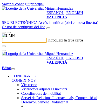
Saltar al contingut principal
ESPAÑOL
ENGLISH
VALENCIÀ
SEU ELECTRÒNICA
Accés identificat (obri en nova finestra)
Gestor de continguts del lloc
Introdueix la teua cerca
ESPAÑOL
ENGLISH
VALENCIÀ
Editar
CONEIX-NOS
CONEIX-NOS
Vicerector
Vicerectors adjunts i Directors
Coordinadors de mobilitat
Servei de Relacions Internacionals, Cooperació al
Desenvolupament i Voluntariat
+