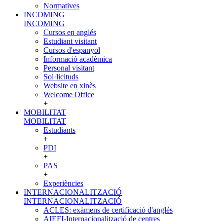
Normatives
INCOMING
INCOMING
Cursos en anglés
Estudiant visitant
Cursos d'espanyol
Informació acadèmica
Personal visitant
Sol·licituds
Website en xinès
Welcome Office
+
MOBILITAT
MOBILITAT
Estudiants
+
PDI
+
PAS
+
Experiències
INTERNACIONALITZACIÓ
INTERNACIONALITZACIÓ
ACLES: exàmens de certificació d'anglés
AIEFI-Internacionalització de centres