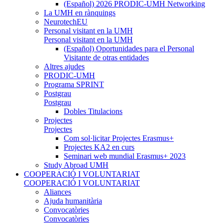
(Español) 2026 PRODIC-UMH Networking
La UMH en rànquings
NeurotechEU
Personal visitant en la UMH
Personal visitant en la UMH
(Español) Oportunidades para el Personal
Visitante de otras entidades
Altres ajudes
PRODIC-UMH
Programa SPRINT
Postgrau
Postgrau
Dobles Titulacions
Projectes
Projectes
Com sol·licitar Projectes Erasmus+
Projectes KA2 en curs
Seminari web mundial Erasmus+ 2023
Study Abroad UMH
COOPERACIÓ I VOLUNTARIAT
COOPERACIÓ I VOLUNTARIAT
Aliances
Ajuda humanitària
Convocatòries
Convocatòries