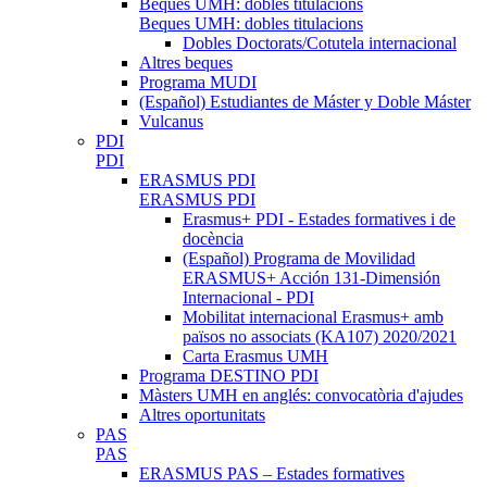
Beques UMH: dobles titulacions
Beques UMH: dobles titulacions
Dobles Doctorats/Cotutela internacional
Altres beques
Programa MUDI
(Español) Estudiantes de Máster y Doble Máster
Vulcanus
PDI
PDI
ERASMUS PDI
ERASMUS PDI
Erasmus+ PDI - Estades formatives i de
docència
(Español) Programa de Movilidad
ERASMUS+ Acción 131-Dimensión
Internacional - PDI
Mobilitat internacional Erasmus+ amb
països no associats (KA107) 2020/2021
Carta Erasmus UMH
Programa DESTINO PDI
Màsters UMH en anglés: convocatòria d'ajudes
Altres oportunitats
PAS
PAS
ERASMUS PAS – Estades formatives