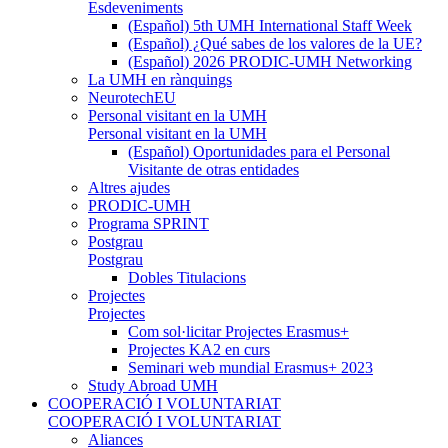
Esdeveniments
(Español) 5th UMH International Staff Week
(Español) ¿Qué sabes de los valores de la UE?
(Español) 2026 PRODIC-UMH Networking
La UMH en rànquings
NeurotechEU
Personal visitant en la UMH
Personal visitant en la UMH
(Español) Oportunidades para el Personal
Visitante de otras entidades
Altres ajudes
PRODIC-UMH
Programa SPRINT
Postgrau
Postgrau
Dobles Titulacions
Projectes
Projectes
Com sol·licitar Projectes Erasmus+
Projectes KA2 en curs
Seminari web mundial Erasmus+ 2023
Study Abroad UMH
COOPERACIÓ I VOLUNTARIAT
COOPERACIÓ I VOLUNTARIAT
Aliances