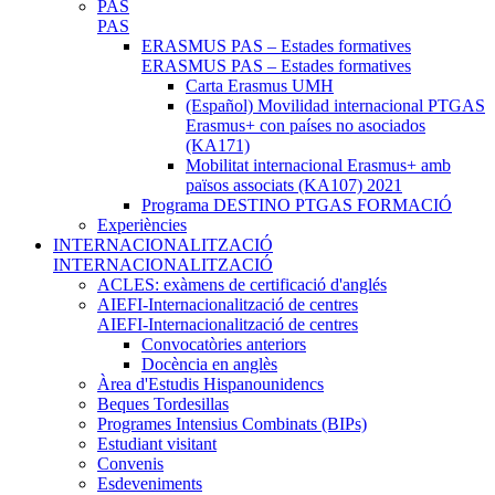
PAS
PAS
ERASMUS PAS – Estades formatives
ERASMUS PAS – Estades formatives
Carta Erasmus UMH
(Español) Movilidad internacional PTGAS
Erasmus+ con países no asociados
(KA171)
Mobilitat internacional Erasmus+ amb
països associats (KA107) 2021
Programa DESTINO PTGAS FORMACIÓ
Experiències
INTERNACIONALITZACIÓ
INTERNACIONALITZACIÓ
ACLES: exàmens de certificació d'anglés
AIEFI-Internacionalització de centres
AIEFI-Internacionalització de centres
Convocatòries anteriors
Docència en anglès
Àrea d'Estudis Hispanounidencs
Beques Tordesillas
Programes Intensius Combinats (BIPs)
Estudiant visitant
Convenis
Esdeveniments