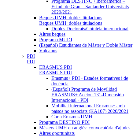
Programa DESTINO / Iberoamèrica –
Estud. de Grau – Santander Universitats
2020/2021
Beques UMH: dobles titulacions
Beques UMH: dobles titulacions
Dobles Doctorats/Cotutela internacional
Altres beques
Programa MUDI
(Español) Estudiantes de Máster y Doble Máster
Vulcanus
PDI
PDI
ERASMUS PDI
ERASMUS PDI
Erasmus+ PDI - Estades formatives i de
docència
(Español) Programa de Movilidad
ERASMUS+ Acción 131-Dimensión
Internacional - PDI
Mobilitat internacional Erasmus+ amb
països no associats (KA107) 2020/2021
Carta Erasmus UMH
Programa DESTINO PDI
Màsters UMH en anglés: convocatòria d'ajudes
Altres oportunitats