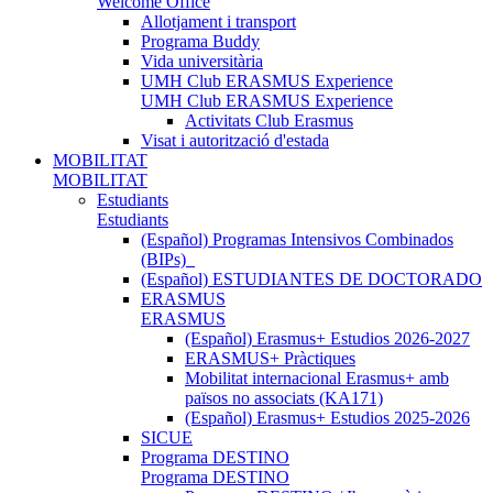
Welcome Office
Allotjament i transport
Programa Buddy
Vida universitària
UMH Club ERASMUS Experience
UMH Club ERASMUS Experience
Activitats Club Erasmus
Visat i autorització d'estada
MOBILITAT
MOBILITAT
Estudiants
Estudiants
(Español) Programas Intensivos Combinados
(BIPs)_
(Español) ESTUDIANTES DE DOCTORADO
ERASMUS
ERASMUS
(Español) Erasmus+ Estudios 2026-2027
ERASMUS+ Pràctiques
Mobilitat internacional Erasmus+ amb
països no associats (KA171)
(Español) Erasmus+ Estudios 2025-2026
SICUE
Programa DESTINO
Programa DESTINO