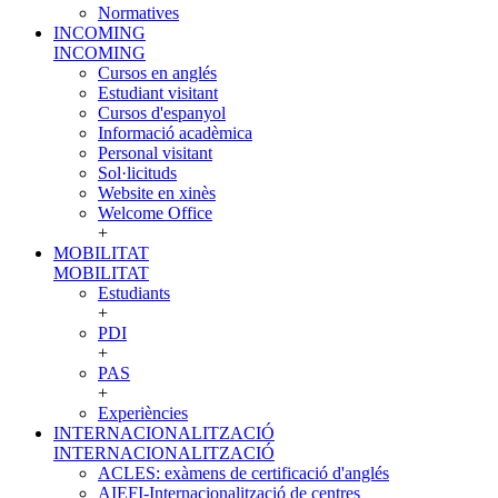
Normatives
INCOMING
INCOMING
Cursos en anglés
Estudiant visitant
Cursos d'espanyol
Informació acadèmica
Personal visitant
Sol·licituds
Website en xinès
Welcome Office
+
MOBILITAT
MOBILITAT
Estudiants
+
PDI
+
PAS
+
Experiències
INTERNACIONALITZACIÓ
INTERNACIONALITZACIÓ
ACLES: exàmens de certificació d'anglés
AIEFI-Internacionalització de centres