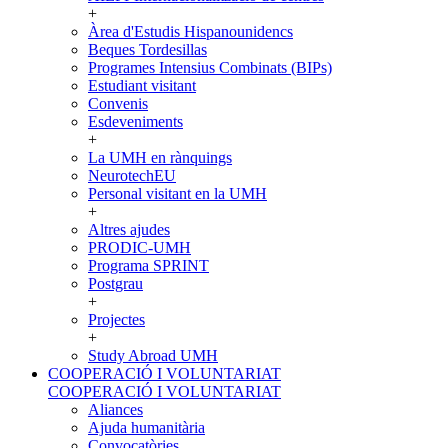
+
Àrea d'Estudis Hispanounidencs
Beques Tordesillas
Programes Intensius Combinats (BIPs)
Estudiant visitant
Convenis
Esdeveniments
+
La UMH en rànquings
NeurotechEU
Personal visitant en la UMH
+
Altres ajudes
PRODIC-UMH
Programa SPRINT
Postgrau
+
Projectes
+
Study Abroad UMH
COOPERACIÓ I VOLUNTARIAT
COOPERACIÓ I VOLUNTARIAT
Aliances
Ajuda humanitària
Convocatòries