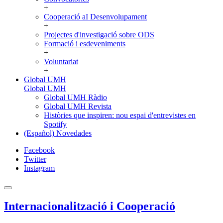
+
Cooperació aI Desenvolupament
+
Projectes d'investigació sobre ODS
Formació i esdeveniments
+
Voluntariat
+
Global UMH
Global UMH
Global UMH Ràdio
Global UMH Revista
Històries que inspiren: nou espai d'entrevistes en
Spotify
(Español) Novedades
Facebook
Twitter
Instagram
Internacionalització i Cooperació