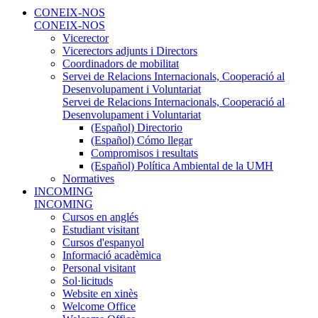
CONEIX-NOS
CONEIX-NOS
Vicerector
Vicerectors adjunts i Directors
Coordinadors de mobilitat
Servei de Relacions Internacionals, Cooperació al
Desenvolupament i Voluntariat
Servei de Relacions Internacionals, Cooperació al
Desenvolupament i Voluntariat
(Español) Directorio
(Español) Cómo llegar
Compromisos i resultats
(Español) Política Ambiental de la UMH
Normatives
INCOMING
INCOMING
Cursos en anglés
Estudiant visitant
Cursos d'espanyol
Informació acadèmica
Personal visitant
Sol·licituds
Website en xinès
Welcome Office