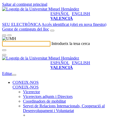
Saltar al contingut principal
ESPAÑOL
ENGLISH
VALENCIÀ
SEU ELECTRÒNICA
Accés identificat (obri en nova finestra)
Gestor de continguts del lloc
Introdueix la teua cerca
ESPAÑOL
ENGLISH
VALENCIÀ
Editar
CONEIX-NOS
CONEIX-NOS
Vicerector
Vicerectors adjunts i Directors
Coordinadors de mobilitat
Servei de Relacions Internacionals, Cooperació al
Desenvolupament i Voluntariat
+