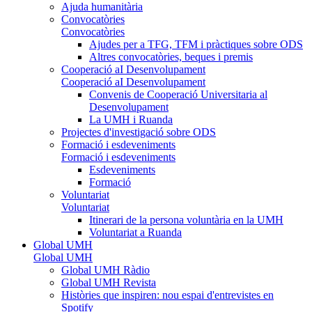
Ajuda humanitària
Convocatòries
Convocatòries
Ajudes per a TFG, TFM i pràctiques sobre ODS
Altres convocatòries, beques i premis
Cooperació aI Desenvolupament
Cooperació aI Desenvolupament
Convenis de Cooperació Universitaria al
Desenvolupament
La UMH i Ruanda
Projectes d'investigació sobre ODS
Formació i esdeveniments
Formació i esdeveniments
Esdeveniments
Formació
Voluntariat
Voluntariat
Itinerari de la persona voluntària en la UMH
Voluntariat a Ruanda
Global UMH
Global UMH
Global UMH Ràdio
Global UMH Revista
Històries que inspiren: nou espai d'entrevistes en
Spotify