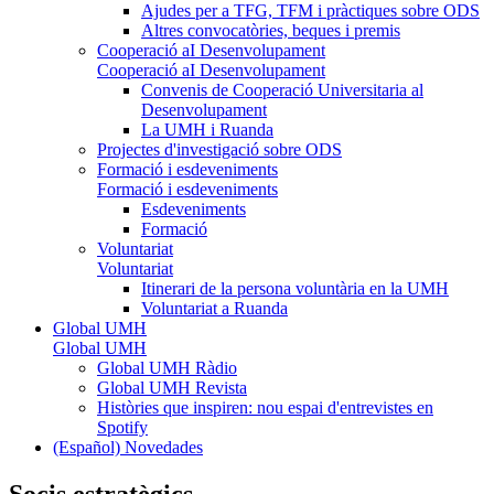
Ajudes per a TFG, TFM i pràctiques sobre ODS
Altres convocatòries, beques i premis
Cooperació aI Desenvolupament
Cooperació aI Desenvolupament
Convenis de Cooperació Universitaria al
Desenvolupament
La UMH i Ruanda
Projectes d'investigació sobre ODS
Formació i esdeveniments
Formació i esdeveniments
Esdeveniments
Formació
Voluntariat
Voluntariat
Itinerari de la persona voluntària en la UMH
Voluntariat a Ruanda
Global UMH
Global UMH
Global UMH Ràdio
Global UMH Revista
Històries que inspiren: nou espai d'entrevistes en
Spotify
(Español) Novedades
Socis estratègics