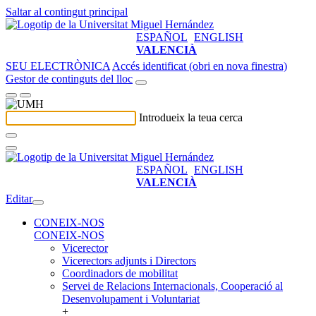
Saltar al contingut principal
ESPAÑOL
ENGLISH
VALENCIÀ
SEU ELECTRÒNICA
Accés identificat (obri en nova finestra)
Gestor de continguts del lloc
Introdueix la teua cerca
ESPAÑOL
ENGLISH
VALENCIÀ
Editar
CONEIX-NOS
CONEIX-NOS
Vicerector
Vicerectors adjunts i Directors
Coordinadors de mobilitat
Servei de Relacions Internacionals, Cooperació al
Desenvolupament i Voluntariat
+