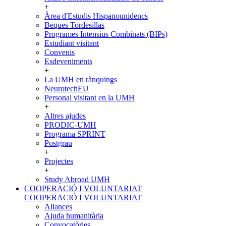
+
Àrea d'Estudis Hispanounidencs
Beques Tordesillas
Programes Intensius Combinats (BIPs)
Estudiant visitant
Convenis
Esdeveniments
+
La UMH en rànquings
NeurotechEU
Personal visitant en la UMH
+
Altres ajudes
PRODIC-UMH
Programa SPRINT
Postgrau
+
Projectes
+
Study Abroad UMH
COOPERACIÓ I VOLUNTARIAT
COOPERACIÓ I VOLUNTARIAT
Aliances
Ajuda humanitària
Convocatòries