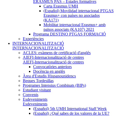
ERASMUS PAS – Estades formatives
Carta Erasmus UMH
(Español) Movilidad internacional PTGAS
Erasmus+ con países no asociados
(KA171)
Mobilitat internacional Erasmus+ amb
països associats (KA107) 2021
Programa DESTINO PTGAS FORMACIÓ
Experiències
INTERNACIONALITZACIÓ
INTERNACIONALITZACIÓ
ACLES: exàmens de certificació d'anglés
AIEFI-Internacionalització de centres
AIEFI-Internacionalització de centres
Convocatòries anteriors
Docència en anglès
Àrea d'Estudis Hispanounidencs
Beques Tordesillas
Programes Intensius Combinats (BIPs)
Estudiant visitant
Convenis
Esdeveniments
Esdeveniments
(Español) 5th UMH International Staff Week
(Español) ¿Qué sabes de los valores de la UE?