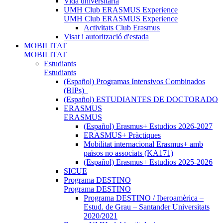
Vida universitària
UMH Club ERASMUS Experience
UMH Club ERASMUS Experience
Activitats Club Erasmus
Visat i autorització d'estada
MOBILITAT
MOBILITAT
Estudiants
Estudiants
(Español) Programas Intensivos Combinados
(BIPs)_
(Español) ESTUDIANTES DE DOCTORADO
ERASMUS
ERASMUS
(Español) Erasmus+ Estudios 2026-2027
ERASMUS+ Pràctiques
Mobilitat internacional Erasmus+ amb
països no associats (KA171)
(Español) Erasmus+ Estudios 2025-2026
SICUE
Programa DESTINO
Programa DESTINO
Programa DESTINO / Iberoamèrica –
Estud. de Grau – Santander Universitats
2020/2021