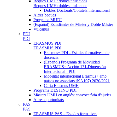
Beques UMH: dobles titulacions
Beques UMH: dobles titulacions
Dobles Doctorats/Cotutela internacional
Altres beques
Programa MUDI
(Español) Estudiantes de Máster y Doble Máster
Vulcanus
PDI
PDI
ERASMUS PDI
ERASMUS PDI
Erasmus+ PDI - Estades formatives i de
docència
(Español) Programa de Movilidad
ERASMUS+ Acción 131-Dimensión
Internacional - PDI
Mobilitat internacional Erasmus+ amb
països no associats (KA107) 2020/2021
Carta Erasmus UMH
Programa DESTINO PDI
Màsters UMH en anglés: convocatòria d'ajudes
Altres oportunitats
PAS
PAS
ERASMUS PAS – Estades formatives