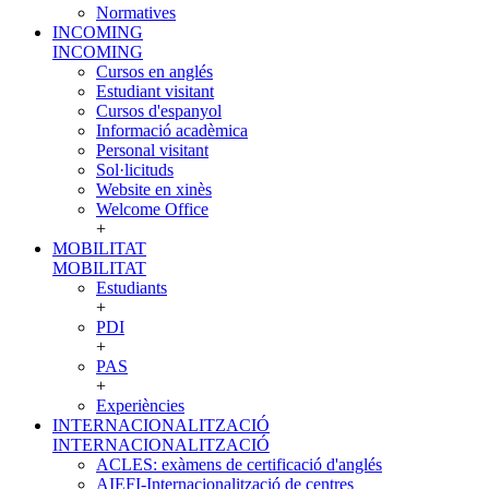
Normatives
INCOMING
INCOMING
Cursos en anglés
Estudiant visitant
Cursos d'espanyol
Informació acadèmica
Personal visitant
Sol·licituds
Website en xinès
Welcome Office
+
MOBILITAT
MOBILITAT
Estudiants
+
PDI
+
PAS
+
Experiències
INTERNACIONALITZACIÓ
INTERNACIONALITZACIÓ
ACLES: exàmens de certificació d'anglés
AIEFI-Internacionalització de centres