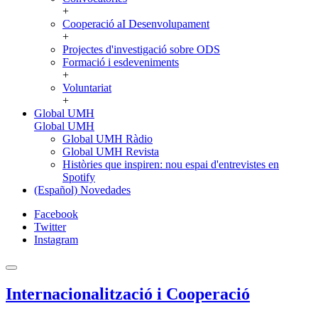
+
Cooperació aI Desenvolupament
+
Projectes d'investigació sobre ODS
Formació i esdeveniments
+
Voluntariat
+
Global UMH
Global UMH
Global UMH Ràdio
Global UMH Revista
Històries que inspiren: nou espai d'entrevistes en
Spotify
(Español) Novedades
Facebook
Twitter
Instagram
Internacionalització i Cooperació