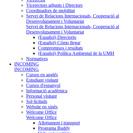
Vicerectors adjunts i Directors
Coordinadors de mobilitat
Servei de Relacions Internacionals, Cooperació al
Desenvolupament i Voluntariat
Servei de Relacions Internacionals, Cooperació al
Desenvolupament i Voluntariat
(Español) Directorio
(Español) Cómo llegar
Compromisos i resultats
(Español) Política Ambiental de la UMH
Normatives
INCOMING
INCOMING
Cursos en anglés
Estudiant visitant
Cursos d'espanyol
Informació acadèmica
Personal visitant
Sol·licituds
Website en xinès
Welcome Office
Welcome Office
Allotjament i transport
Programa Buddy