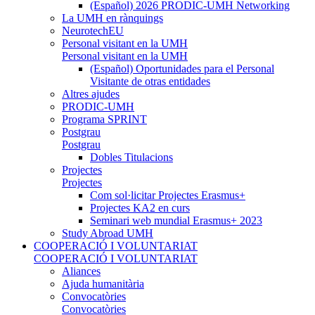
(Español) 2026 PRODIC-UMH Networking
La UMH en rànquings
NeurotechEU
Personal visitant en la UMH
Personal visitant en la UMH
(Español) Oportunidades para el Personal
Visitante de otras entidades
Altres ajudes
PRODIC-UMH
Programa SPRINT
Postgrau
Postgrau
Dobles Titulacions
Projectes
Projectes
Com sol·licitar Projectes Erasmus+
Projectes KA2 en curs
Seminari web mundial Erasmus+ 2023
Study Abroad UMH
COOPERACIÓ I VOLUNTARIAT
COOPERACIÓ I VOLUNTARIAT
Aliances
Ajuda humanitària
Convocatòries
Convocatòries