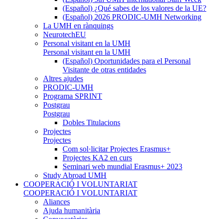
(Español) ¿Qué sabes de los valores de la UE?
(Español) 2026 PRODIC-UMH Networking
La UMH en rànquings
NeurotechEU
Personal visitant en la UMH
Personal visitant en la UMH
(Español) Oportunidades para el Personal
Visitante de otras entidades
Altres ajudes
PRODIC-UMH
Programa SPRINT
Postgrau
Postgrau
Dobles Titulacions
Projectes
Projectes
Com sol·licitar Projectes Erasmus+
Projectes KA2 en curs
Seminari web mundial Erasmus+ 2023
Study Abroad UMH
COOPERACIÓ I VOLUNTARIAT
COOPERACIÓ I VOLUNTARIAT
Aliances
Ajuda humanitària