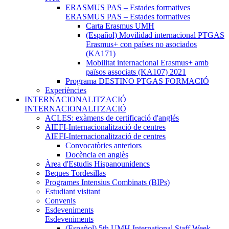
ERASMUS PAS – Estades formatives
ERASMUS PAS – Estades formatives
Carta Erasmus UMH
(Español) Movilidad internacional PTGAS
Erasmus+ con países no asociados
(KA171)
Mobilitat internacional Erasmus+ amb
països associats (KA107) 2021
Programa DESTINO PTGAS FORMACIÓ
Experiències
INTERNACIONALITZACIÓ
INTERNACIONALITZACIÓ
ACLES: exàmens de certificació d'anglés
AIEFI-Internacionalització de centres
AIEFI-Internacionalització de centres
Convocatòries anteriors
Docència en anglès
Àrea d'Estudis Hispanounidencs
Beques Tordesillas
Programes Intensius Combinats (BIPs)
Estudiant visitant
Convenis
Esdeveniments
Esdeveniments
(Español) 5th UMH International Staff Week