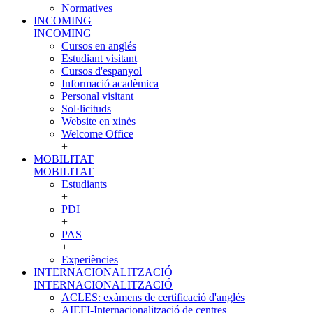
Normatives
INCOMING
INCOMING
Cursos en anglés
Estudiant visitant
Cursos d'espanyol
Informació acadèmica
Personal visitant
Sol·licituds
Website en xinès
Welcome Office
+
MOBILITAT
MOBILITAT
Estudiants
+
PDI
+
PAS
+
Experiències
INTERNACIONALITZACIÓ
INTERNACIONALITZACIÓ
ACLES: exàmens de certificació d'anglés
AIEFI-Internacionalització de centres