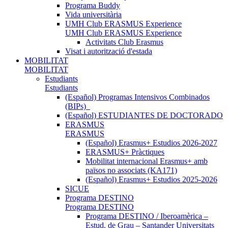
Programa Buddy
Vida universitària
UMH Club ERASMUS Experience
UMH Club ERASMUS Experience
Activitats Club Erasmus
Visat i autorització d'estada
MOBILITAT
MOBILITAT
Estudiants
Estudiants
(Español) Programas Intensivos Combinados
(BIPs)_
(Español) ESTUDIANTES DE DOCTORADO
ERASMUS
ERASMUS
(Español) Erasmus+ Estudios 2026-2027
ERASMUS+ Pràctiques
Mobilitat internacional Erasmus+ amb
països no associats (KA171)
(Español) Erasmus+ Estudios 2025-2026
SICUE
Programa DESTINO
Programa DESTINO
Programa DESTINO / Iberoamèrica –
Estud. de Grau – Santander Universitats