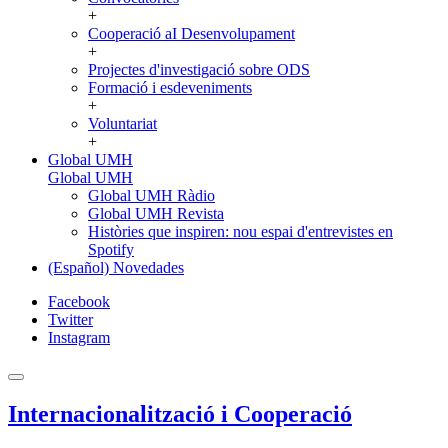
+
Cooperació aI Desenvolupament
+
Projectes d'investigació sobre ODS
Formació i esdeveniments
+
Voluntariat
+
Global UMH
Global UMH
Global UMH Ràdio
Global UMH Revista
Històries que inspiren: nou espai d'entrevistes en
Spotify
(Español) Novedades
Facebook
Twitter
Instagram
Internacionalització i Cooperació