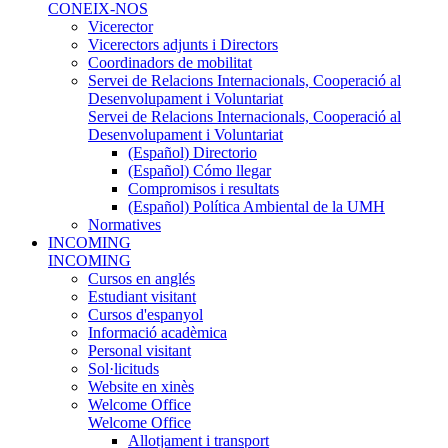
CONEIX-NOS
Vicerector
Vicerectors adjunts i Directors
Coordinadors de mobilitat
Servei de Relacions Internacionals, Cooperació al
Desenvolupament i Voluntariat
Servei de Relacions Internacionals, Cooperació al
Desenvolupament i Voluntariat
(Español) Directorio
(Español) Cómo llegar
Compromisos i resultats
(Español) Política Ambiental de la UMH
Normatives
INCOMING
INCOMING
Cursos en anglés
Estudiant visitant
Cursos d'espanyol
Informació acadèmica
Personal visitant
Sol·licituds
Website en xinès
Welcome Office
Welcome Office
Allotjament i transport