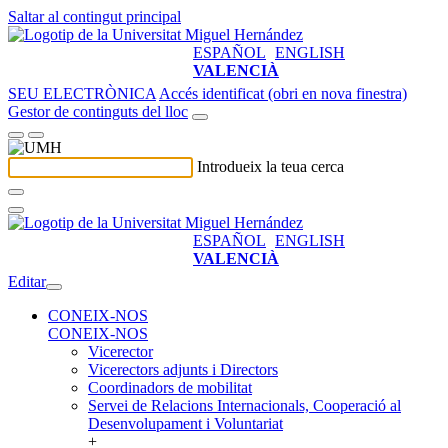
Saltar al contingut principal
ESPAÑOL
ENGLISH
VALENCIÀ
SEU ELECTRÒNICA
Accés identificat (obri en nova finestra)
Gestor de continguts del lloc
Introdueix la teua cerca
ESPAÑOL
ENGLISH
VALENCIÀ
Editar
CONEIX-NOS
CONEIX-NOS
Vicerector
Vicerectors adjunts i Directors
Coordinadors de mobilitat
Servei de Relacions Internacionals, Cooperació al
Desenvolupament i Voluntariat
+