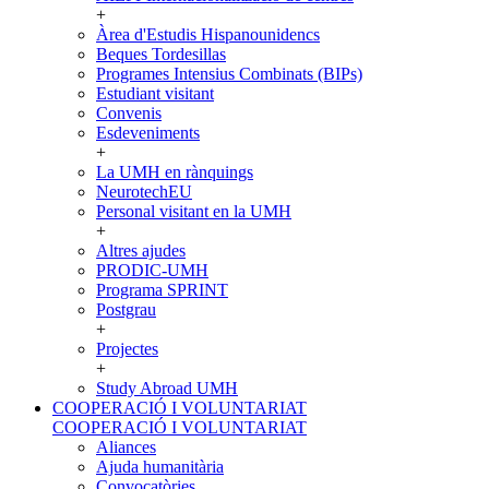
+
Àrea d'Estudis Hispanounidencs
Beques Tordesillas
Programes Intensius Combinats (BIPs)
Estudiant visitant
Convenis
Esdeveniments
+
La UMH en rànquings
NeurotechEU
Personal visitant en la UMH
+
Altres ajudes
PRODIC-UMH
Programa SPRINT
Postgrau
+
Projectes
+
Study Abroad UMH
COOPERACIÓ I VOLUNTARIAT
COOPERACIÓ I VOLUNTARIAT
Aliances
Ajuda humanitària
Convocatòries