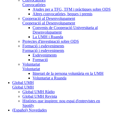
Convocatòries
Convocatòries
Ajudes per a TFG, TFM i pràctiques sobre ODS
Altres convocatòries, beques i premis
Cooperació aI Desenvolupament
Cooperació aI Desenvolupament
Convenis de Cooperació Universitaria al
Desenvolupament
La UMH i Ruanda
Projectes d'investigació sobre ODS
Formació i esdeveniments
Formació i esdeveniments
Esdeveniments
Formació
Voluntariat
Voluntariat
Itinerari de la persona voluntària en la UMH
Voluntariat a Ruanda
Global UMH
Global UMH
Global UMH Ràdio
Global UMH Revista
Històries que inspiren: nou espai d'entrevistes en
Spotify
(Español) Novedades