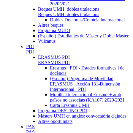
2020/2021
Beques UMH: dobles titulacions
Beques UMH: dobles titulacions
Dobles Doctorats/Cotutela internacional
Altres beques
Programa MUDI
(Español) Estudiantes de Máster y Doble Máster
Vulcanus
PDI
PDI
ERASMUS PDI
ERASMUS PDI
Erasmus+ PDI - Estades formatives i de
docència
(Español) Programa de Movilidad
ERASMUS+ Acción 131-Dimensión
Internacional - PDI
Mobilitat internacional Erasmus+ amb
països no associats (KA107) 2020/2021
Carta Erasmus UMH
Programa DESTINO PDI
Màsters UMH en anglés: convocatòria d'ajudes
Altres oportunitats
PAS
PAS