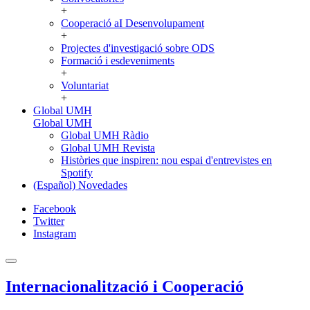
+
Cooperació aI Desenvolupament
+
Projectes d'investigació sobre ODS
Formació i esdeveniments
+
Voluntariat
+
Global UMH
Global UMH
Global UMH Ràdio
Global UMH Revista
Històries que inspiren: nou espai d'entrevistes en
Spotify
(Español) Novedades
Facebook
Twitter
Instagram
Internacionalització i Cooperació