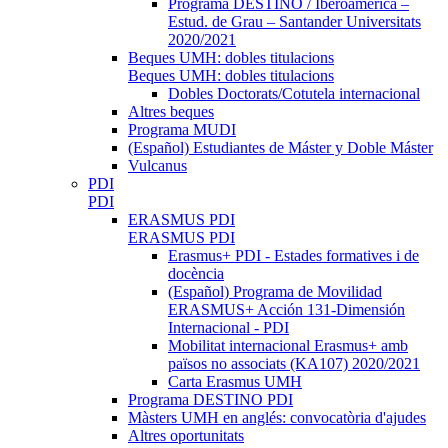
Programa DESTINO / Iberoamèrica –
Estud. de Grau – Santander Universitats
2020/2021
Beques UMH: dobles titulacions
Beques UMH: dobles titulacions
Dobles Doctorats/Cotutela internacional
Altres beques
Programa MUDI
(Español) Estudiantes de Máster y Doble Máster
Vulcanus
PDI
PDI
ERASMUS PDI
ERASMUS PDI
Erasmus+ PDI - Estades formatives i de
docència
(Español) Programa de Movilidad
ERASMUS+ Acción 131-Dimensión
Internacional - PDI
Mobilitat internacional Erasmus+ amb
països no associats (KA107) 2020/2021
Carta Erasmus UMH
Programa DESTINO PDI
Màsters UMH en anglés: convocatòria d'ajudes
Altres oportunitats