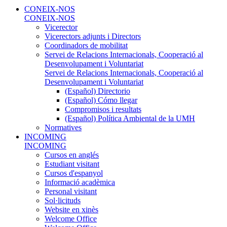
CONEIX-NOS
CONEIX-NOS
Vicerector
Vicerectors adjunts i Directors
Coordinadors de mobilitat
Servei de Relacions Internacionals, Cooperació al
Desenvolupament i Voluntariat
Servei de Relacions Internacionals, Cooperació al
Desenvolupament i Voluntariat
(Español) Directorio
(Español) Cómo llegar
Compromisos i resultats
(Español) Política Ambiental de la UMH
Normatives
INCOMING
INCOMING
Cursos en anglés
Estudiant visitant
Cursos d'espanyol
Informació acadèmica
Personal visitant
Sol·licituds
Website en xinès
Welcome Office