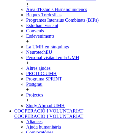
+
Àrea d'Estudis Hispanounidencs
Beques Tordesillas
Programes Intensius Combinats (BIPs)
Estudiant visitant
Convenis
Esdeveniments
+
La UMH en rànquings
NeurotechEU
Personal visitant en la UMH
+
Altres ajudes
PRODIC-UMH
Programa SPRINT
Postgrau
+
Projectes
+
Study Abroad UMH
COOPERACIÓ I VOLUNTARIAT
COOPERACIÓ I VOLUNTARIAT
Aliances
Ajuda humanitària
Convocatòries