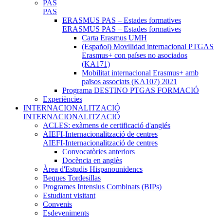
PAS
PAS
ERASMUS PAS – Estades formatives
ERASMUS PAS – Estades formatives
Carta Erasmus UMH
(Español) Movilidad internacional PTGAS
Erasmus+ con países no asociados
(KA171)
Mobilitat internacional Erasmus+ amb
països associats (KA107) 2021
Programa DESTINO PTGAS FORMACIÓ
Experiències
INTERNACIONALITZACIÓ
INTERNACIONALITZACIÓ
ACLES: exàmens de certificació d'anglés
AIEFI-Internacionalització de centres
AIEFI-Internacionalització de centres
Convocatòries anteriors
Docència en anglès
Àrea d'Estudis Hispanounidencs
Beques Tordesillas
Programes Intensius Combinats (BIPs)
Estudiant visitant
Convenis
Esdeveniments