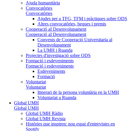
Ajuda humanitària
Convocatòries
Convocatòries
Ajudes per a TFG, TFM i pràctiques sobre ODS
Altres convocatòries, beques i premis
Cooperació aI Desenvolupament
Cooperació aI Desenvolupament
Convenis de Cooperació Universitaria al
Desenvolupament
La UMH i Ruanda
Projectes d'investigació sobre ODS
Formació i esdeveniments
Formació i esdeveniments
Esdeveniments
Formació
Voluntariat
Voluntariat
Itinerari de la persona voluntària en la UMH
Voluntariat a Ruanda
Global UMH
Global UMH
Global UMH Ràdio
Global UMH Revista
Històries que inspiren: nou espai d'entrevistes en
Spotify