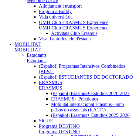
Welcome Office
Allotjament i transport
Programa Buddy
Vida universitària
UMH Club ERASMUS Experience
UMH Club ERASMUS Experience
Activitats Club Erasmus
Visat i autorització d'estada
MOBILITAT
MOBILITAT
Estudiants
Estudiants
(Español) Programas Intensivos Combinados
(BIPs)_
(Español) ESTUDIANTES DE DOCTORADO
ERASMUS
ERASMUS
(Español) Erasmus+ Estudios 2026-2027
ERASMUS+ Pràctiques
Mobilitat internacional Erasmus+ amb
països no associats (KA171)
(Español) Erasmus+ Estudios 2025-2026
SICUE
Programa DESTINO
Programa DESTINO