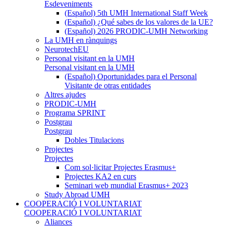
Esdeveniments
(Español) 5th UMH International Staff Week
(Español) ¿Qué sabes de los valores de la UE?
(Español) 2026 PRODIC-UMH Networking
La UMH en rànquings
NeurotechEU
Personal visitant en la UMH
Personal visitant en la UMH
(Español) Oportunidades para el Personal
Visitante de otras entidades
Altres ajudes
PRODIC-UMH
Programa SPRINT
Postgrau
Postgrau
Dobles Titulacions
Projectes
Projectes
Com sol·licitar Projectes Erasmus+
Projectes KA2 en curs
Seminari web mundial Erasmus+ 2023
Study Abroad UMH
COOPERACIÓ I VOLUNTARIAT
COOPERACIÓ I VOLUNTARIAT
Aliances