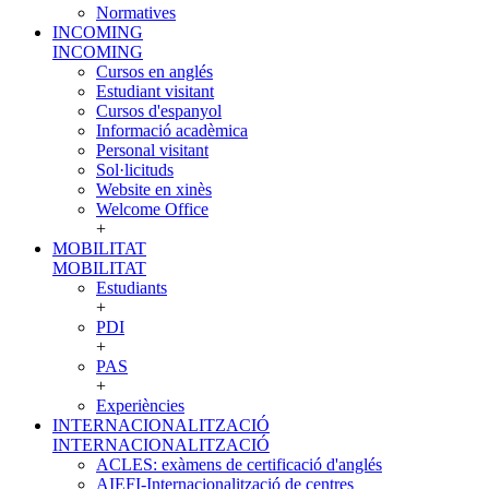
Normatives
INCOMING
INCOMING
Cursos en anglés
Estudiant visitant
Cursos d'espanyol
Informació acadèmica
Personal visitant
Sol·licituds
Website en xinès
Welcome Office
+
MOBILITAT
MOBILITAT
Estudiants
+
PDI
+
PAS
+
Experiències
INTERNACIONALITZACIÓ
INTERNACIONALITZACIÓ
ACLES: exàmens de certificació d'anglés
AIEFI-Internacionalització de centres