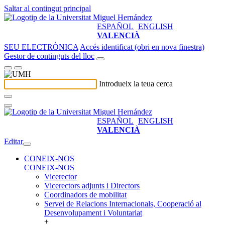
Saltar al contingut principal
ESPAÑOL
ENGLISH
VALENCIÀ
SEU ELECTRÒNICA
Accés identificat (obri en nova finestra)
Gestor de continguts del lloc
Introdueix la teua cerca
ESPAÑOL
ENGLISH
VALENCIÀ
Editar
CONEIX-NOS
CONEIX-NOS
Vicerector
Vicerectors adjunts i Directors
Coordinadors de mobilitat
Servei de Relacions Internacionals, Cooperació al
Desenvolupament i Voluntariat
+