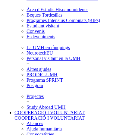
+
Àrea d'Estudis Hispanounidencs
Beques Tordesillas
Programes Intensius Combinats (BIPs)
Estudiant visitant
Convenis
Esdeveniments
+
La UMH en rànquings
NeurotechEU
Personal visitant en la UMH
+
Altres ajudes
PRODIC-UMH
Programa SPRINT
Postgrau
+
Projectes
+
Study Abroad UMH
COOPERACIÓ I VOLUNTARIAT
COOPERACIÓ I VOLUNTARIAT
Aliances
Ajuda humanitària
Convocatòries