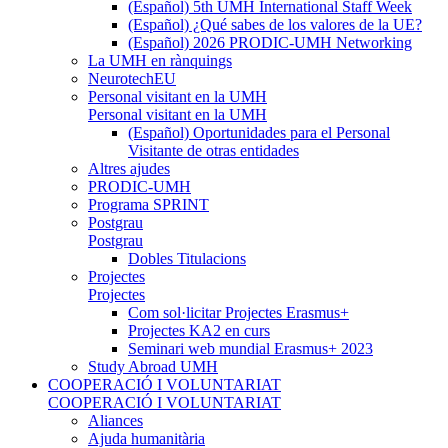
(Español) 5th UMH International Staff Week
(Español) ¿Qué sabes de los valores de la UE?
(Español) 2026 PRODIC-UMH Networking
La UMH en rànquings
NeurotechEU
Personal visitant en la UMH
Personal visitant en la UMH
(Español) Oportunidades para el Personal
Visitante de otras entidades
Altres ajudes
PRODIC-UMH
Programa SPRINT
Postgrau
Postgrau
Dobles Titulacions
Projectes
Projectes
Com sol·licitar Projectes Erasmus+
Projectes KA2 en curs
Seminari web mundial Erasmus+ 2023
Study Abroad UMH
COOPERACIÓ I VOLUNTARIAT
COOPERACIÓ I VOLUNTARIAT
Aliances
Ajuda humanitària