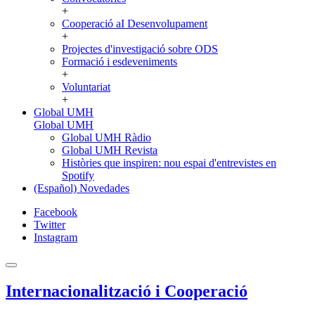
+
Cooperació aI Desenvolupament
+
Projectes d'investigació sobre ODS
Formació i esdeveniments
+
Voluntariat
+
Global UMH
Global UMH
Global UMH Ràdio
Global UMH Revista
Històries que inspiren: nou espai d'entrevistes en
Spotify
(Español) Novedades
Facebook
Twitter
Instagram
Internacionalització i Cooperació