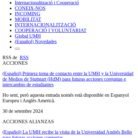
Internacionalització i Cooperació
CONEIX-NOS
INCOMING
MOBILITAT
INTERNACIONALITZACIÓ
COOPERACIÓ I VOLUNTARIAT
Global UMH
(Español) Novedades
RSS de
RSS
ACCIONES
(Español) Primera toma de contacto entre la UMH y la Universidad
de Medios de Stuttgart (HdM) para futuras acciones conjuntas e
intercambio de estudiantes
Ho sent, però aquesta entrada només està disponible en Espanyol
Europeu i Anglès Americà.
30 de setembre 2024
ACCIONES ALIANZAS
(Español) La UMH recibe la visita de la Universidad Andrés Bello
para futuras acciones conjuntas