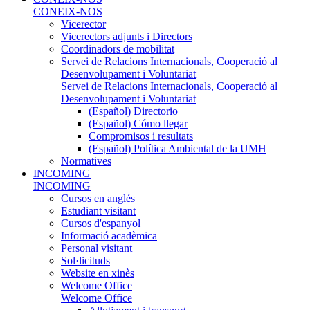
CONEIX-NOS
Vicerector
Vicerectors adjunts i Directors
Coordinadors de mobilitat
Servei de Relacions Internacionals, Cooperació al
Desenvolupament i Voluntariat
Servei de Relacions Internacionals, Cooperació al
Desenvolupament i Voluntariat
(Español) Directorio
(Español) Cómo llegar
Compromisos i resultats
(Español) Política Ambiental de la UMH
Normatives
INCOMING
INCOMING
Cursos en anglés
Estudiant visitant
Cursos d'espanyol
Informació acadèmica
Personal visitant
Sol·licituds
Website en xinès
Welcome Office
Welcome Office