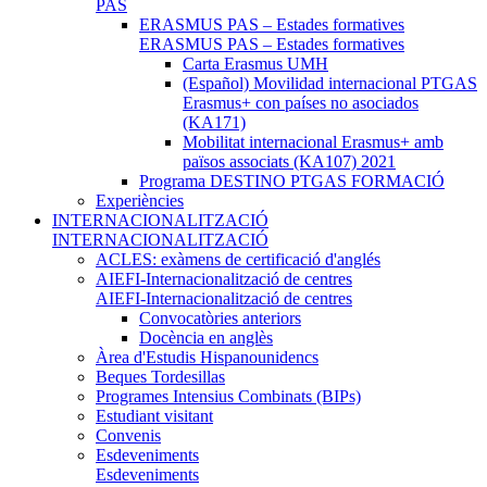
PAS
ERASMUS PAS – Estades formatives
ERASMUS PAS – Estades formatives
Carta Erasmus UMH
(Español) Movilidad internacional PTGAS
Erasmus+ con países no asociados
(KA171)
Mobilitat internacional Erasmus+ amb
països associats (KA107) 2021
Programa DESTINO PTGAS FORMACIÓ
Experiències
INTERNACIONALITZACIÓ
INTERNACIONALITZACIÓ
ACLES: exàmens de certificació d'anglés
AIEFI-Internacionalització de centres
AIEFI-Internacionalització de centres
Convocatòries anteriors
Docència en anglès
Àrea d'Estudis Hispanounidencs
Beques Tordesillas
Programes Intensius Combinats (BIPs)
Estudiant visitant
Convenis
Esdeveniments
Esdeveniments