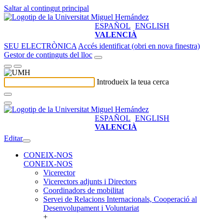
Saltar al contingut principal
ESPAÑOL
ENGLISH
VALENCIÀ
SEU ELECTRÒNICA
Accés identificat (obri en nova finestra)
Gestor de continguts del lloc
Introdueix la teua cerca
ESPAÑOL
ENGLISH
VALENCIÀ
Editar
CONEIX-NOS
CONEIX-NOS
Vicerector
Vicerectors adjunts i Directors
Coordinadors de mobilitat
Servei de Relacions Internacionals, Cooperació al
Desenvolupament i Voluntariat
+