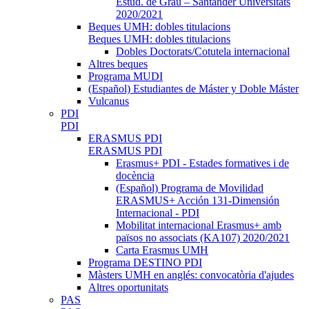
Estud. de Grau – Santander Universitats
2020/2021
Beques UMH: dobles titulacions
Beques UMH: dobles titulacions
Dobles Doctorats/Cotutela internacional
Altres beques
Programa MUDI
(Español) Estudiantes de Máster y Doble Máster
Vulcanus
PDI
PDI
ERASMUS PDI
ERASMUS PDI
Erasmus+ PDI - Estades formatives i de
docència
(Español) Programa de Movilidad
ERASMUS+ Acción 131-Dimensión
Internacional - PDI
Mobilitat internacional Erasmus+ amb
països no associats (KA107) 2020/2021
Carta Erasmus UMH
Programa DESTINO PDI
Màsters UMH en anglés: convocatòria d'ajudes
Altres oportunitats
PAS