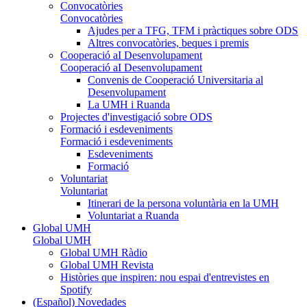
Convocatòries
Convocatòries
Ajudes per a TFG, TFM i pràctiques sobre ODS
Altres convocatòries, beques i premis
Cooperació aI Desenvolupament
Cooperació aI Desenvolupament
Convenis de Cooperació Universitaria al
Desenvolupament
La UMH i Ruanda
Projectes d'investigació sobre ODS
Formació i esdeveniments
Formació i esdeveniments
Esdeveniments
Formació
Voluntariat
Voluntariat
Itinerari de la persona voluntària en la UMH
Voluntariat a Ruanda
Global UMH
Global UMH
Global UMH Ràdio
Global UMH Revista
Històries que inspiren: nou espai d'entrevistes en
Spotify
(Español) Novedades