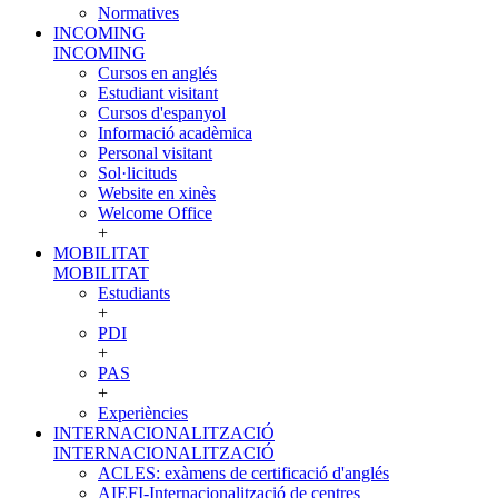
Normatives
INCOMING
INCOMING
Cursos en anglés
Estudiant visitant
Cursos d'espanyol
Informació acadèmica
Personal visitant
Sol·licituds
Website en xinès
Welcome Office
+
MOBILITAT
MOBILITAT
Estudiants
+
PDI
+
PAS
+
Experiències
INTERNACIONALITZACIÓ
INTERNACIONALITZACIÓ
ACLES: exàmens de certificació d'anglés
AIEFI-Internacionalització de centres