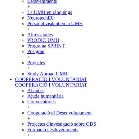
Esdeveniments
+
La UMH en rànquings
NeurotechEU
Personal visitant en la UMH
+
Altres ajudes
PRODIC-UMH
Programa SPRINT
Postgrau
+
Projectes
+
Study Abroad UMH
COOPERACIÓ I VOLUNTARIAT
COOPERACIÓ I VOLUNTARIAT
Aliances
Ajuda humanitària
Convocatòries
+
Cooperació aI Desenvolupament
+
Projectes d'investigació sobre ODS
Formació i esdeveniments
+