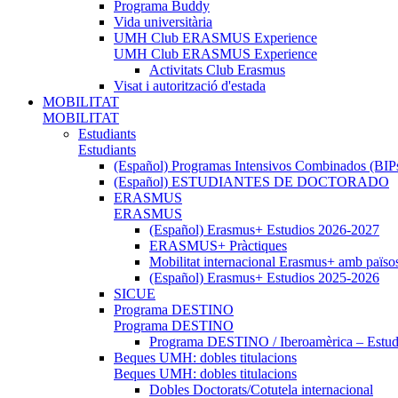
Programa Buddy
Vida universitària
UMH Club ERASMUS Experience
UMH Club ERASMUS Experience
Activitats Club Erasmus
Visat i autorització d'estada
MOBILITAT
MOBILITAT
Estudiants
Estudiants
(Español) Programas Intensivos Combinados (BIP
(Español) ESTUDIANTES DE DOCTORADO
ERASMUS
ERASMUS
(Español) Erasmus+ Estudios 2026-2027
ERASMUS+ Pràctiques
Mobilitat internacional Erasmus+ amb païso
(Español) Erasmus+ Estudios 2025-2026
SICUE
Programa DESTINO
Programa DESTINO
Programa DESTINO / Iberoamèrica – Estud.
Beques UMH: dobles titulacions
Beques UMH: dobles titulacions
Dobles Doctorats/Cotutela internacional