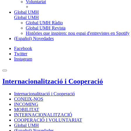
Voluntariat
+
Global UMH
Global UMH
Global UMH Ràdio
Global UMH Revista
Històries que inspiren: nou espai d'entrevistes en Spotify
(Español) Novedades
Facebook
Twitter
Instagram
Internacionalització i Cooperació
Internacionalització i Cooperació
CONEIX-NOS
INCOMING
MOBILITAT
INTERNACIONALITZACIÓ
COOPERACIÓ I VOLUNTARIAT
Global UMH
(Español) Novedades