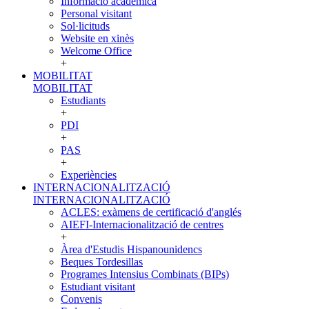
Informació acadèmica
Personal visitant
Sol·licituds
Website en xinès
Welcome Office
+
MOBILITAT
MOBILITAT
Estudiants
+
PDI
+
PAS
+
Experiències
INTERNACIONALITZACIÓ
INTERNACIONALITZACIÓ
ACLES: exàmens de certificació d'anglés
AIEFI-Internacionalització de centres
+
Àrea d'Estudis Hispanounidencs
Beques Tordesillas
Programes Intensius Combinats (BIPs)
Estudiant visitant
Convenis