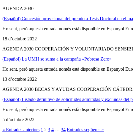
AGENDA 2030
(Español) Concesión provisional del premio a Tesis Doctoral en el m
Ho sent, però aquesta entrada només està disponible en Espanyol Eur
18 d’octubre 2022
AGENDA 2030 COOPERACIÓN Y VOLUNTARIADO SENSIB
(Español) La UMH se suma a la campaña «Pobresa Zero»
Ho sent, però aquesta entrada només està disponible en Espanyol Eu
13 d’octubre 2022
AGENDA 2030 BECAS Y AYUDAS COOPERACIÓN CÁTEDR
(Español) Listado definitivo de solicitudes admitidas y excluidas del
Ho sent, però aquesta entrada només està disponible en Espanyol Eu
5 d’octubre 2022
« Entrades anteriors
1
2
3
4
…
34
Entrades següents »