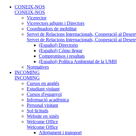
CONEIX-NOS
CONEIX-NOS
Vicerector
Vicerectors adjunts i Directors
Coordinadors de mobilitat
Servei de Relacions Internacionals, Cooperació al Desen
Servei de Relacions Internacionals, Cooperació al Desen
(Español) Directorio
(Español) Cómo llegar
Compromisos i resultats
(Español) Política Ambiental de la UMH
Normatives
INCOMING
INCOMING
Cursos en anglés
Estudiant visitant
Cursos d'espanyol
Informació acadèmica
Personal visitant
Sol·licituds
Website en xinès
Welcome Office
Welcome Office
Allotjament i transport