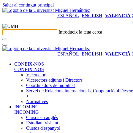
Saltar al contingut principal
ESPAÑOL
ENGLISH
VALENCIÀ
Introdueix la teua cerca
ESPAÑOL
ENGLISH
VALENCIÀ
CONEIX-NOS
CONEIX-NOS
Vicerector
Vicerectors adjunts i Directors
Coordinadors de mobilitat
Servei de Relacions Internacionals, Cooperació al Desen
+
Normatives
INCOMING
INCOMING
Cursos en anglés
Estudiant visitant
Cursos d'espanyol