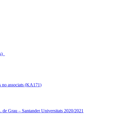
s)_
s no associats (KA171)
 de Grau – Santander Universitats 2020/2021