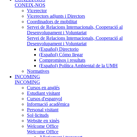
CONEIX-NOS
Vicerector
Vicerectors adjunts i Directors
Coordinadors de mobilitat
Servei de Relacions Internacionals, Cooperació al
Desenvolupament i Voluntariat
Servei de Relacions Internacionals, Cooperació al
Desenvolupament i Voluntariat
(Español) Directorio
(Español) Cómo llegar
Compromisos i resultats
(Español) Política Ambiental de la UMH
Normatives
INCOMING
INCOMING
Cursos en anglés
Estudiant visitant
Cursos d'espanyol
Informació acadèmica
Personal visitant
Sol·licituds
Website en xinès
Welcome Office
Welcome Office