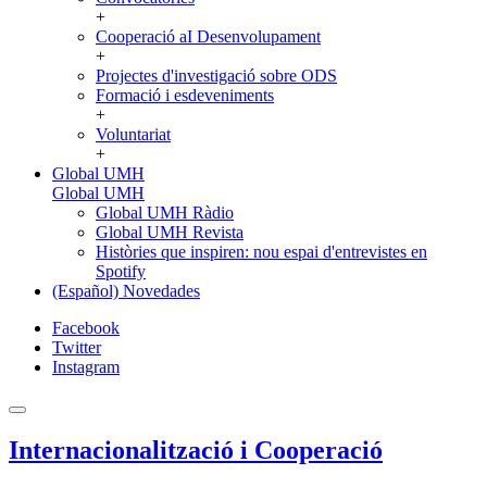
+
Cooperació aI Desenvolupament
+
Projectes d'investigació sobre ODS
Formació i esdeveniments
+
Voluntariat
+
Global UMH
Global UMH
Global UMH Ràdio
Global UMH Revista
Històries que inspiren: nou espai d'entrevistes en
Spotify
(Español) Novedades
Facebook
Twitter
Instagram
Internacionalització i Cooperació