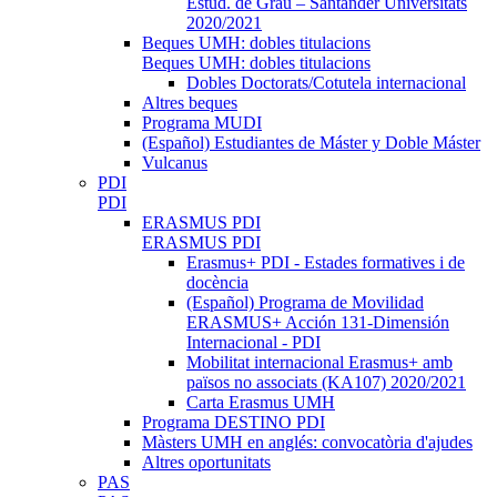
Estud. de Grau – Santander Universitats
2020/2021
Beques UMH: dobles titulacions
Beques UMH: dobles titulacions
Dobles Doctorats/Cotutela internacional
Altres beques
Programa MUDI
(Español) Estudiantes de Máster y Doble Máster
Vulcanus
PDI
PDI
ERASMUS PDI
ERASMUS PDI
Erasmus+ PDI - Estades formatives i de
docència
(Español) Programa de Movilidad
ERASMUS+ Acción 131-Dimensión
Internacional - PDI
Mobilitat internacional Erasmus+ amb
països no associats (KA107) 2020/2021
Carta Erasmus UMH
Programa DESTINO PDI
Màsters UMH en anglés: convocatòria d'ajudes
Altres oportunitats
PAS