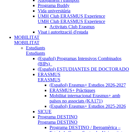
Allotjament i transport
Programa Buddy
Vida universitària
UMH Club ERASMUS Experience
UMH Club ERASMUS Experience
Activitats Club Erasmus
Visat i autorització d'estada
MOBILITAT
MOBILITAT
Estudiants
Estudiants
(Español) Programas Intensivos Combinados
(BIPs)_
(Español) ESTUDIANTES DE DOCTORADO
ERASMUS
ERASMUS
(Español) Erasmus+ Estudios 2026-2027
ERASMUS+ Pràctiques
Mobilitat internacional Erasmus+ amb
països no associats (KA171)
(Español) Erasmus+ Estudios 2025-2026
SICUE
Programa DESTINO
Programa DESTINO
Programa DESTINO / Iberoamèrica –