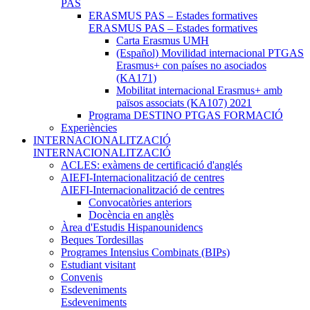
PAS
ERASMUS PAS – Estades formatives
ERASMUS PAS – Estades formatives
Carta Erasmus UMH
(Español) Movilidad internacional PTGAS
Erasmus+ con países no asociados
(KA171)
Mobilitat internacional Erasmus+ amb
països associats (KA107) 2021
Programa DESTINO PTGAS FORMACIÓ
Experiències
INTERNACIONALITZACIÓ
INTERNACIONALITZACIÓ
ACLES: exàmens de certificació d'anglés
AIEFI-Internacionalització de centres
AIEFI-Internacionalització de centres
Convocatòries anteriors
Docència en anglès
Àrea d'Estudis Hispanounidencs
Beques Tordesillas
Programes Intensius Combinats (BIPs)
Estudiant visitant
Convenis
Esdeveniments
Esdeveniments