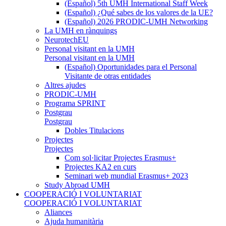
(Español) 5th UMH International Staff Week
(Español) ¿Qué sabes de los valores de la UE?
(Español) 2026 PRODIC-UMH Networking
La UMH en rànquings
NeurotechEU
Personal visitant en la UMH
Personal visitant en la UMH
(Español) Oportunidades para el Personal
Visitante de otras entidades
Altres ajudes
PRODIC-UMH
Programa SPRINT
Postgrau
Postgrau
Dobles Titulacions
Projectes
Projectes
Com sol·licitar Projectes Erasmus+
Projectes KA2 en curs
Seminari web mundial Erasmus+ 2023
Study Abroad UMH
COOPERACIÓ I VOLUNTARIAT
COOPERACIÓ I VOLUNTARIAT
Aliances
Ajuda humanitària