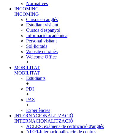
Normatives
INCOMING
INCOMING
Cursos en anglés
Estudiant visitant
Cursos d'espanyol
Informació acadèmica
Personal visitant
Sol·licituds
Website en xinès
Welcome Office
+
MOBILITAT
MOBILITAT
Estudiants
+
PDI
+
PAS
+
Experiències
INTERNACIONALITZACIÓ
INTERNACIONALITZACIÓ
ACLES: exàmens de certificació d'anglés
AIEFI-Internacionalització de centres