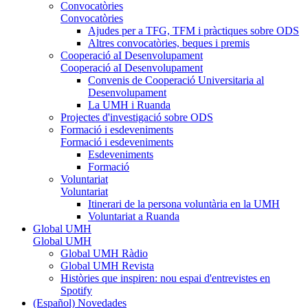
Convocatòries
Convocatòries
Ajudes per a TFG, TFM i pràctiques sobre ODS
Altres convocatòries, beques i premis
Cooperació aI Desenvolupament
Cooperació aI Desenvolupament
Convenis de Cooperació Universitaria al
Desenvolupament
La UMH i Ruanda
Projectes d'investigació sobre ODS
Formació i esdeveniments
Formació i esdeveniments
Esdeveniments
Formació
Voluntariat
Voluntariat
Itinerari de la persona voluntària en la UMH
Voluntariat a Ruanda
Global UMH
Global UMH
Global UMH Ràdio
Global UMH Revista
Històries que inspiren: nou espai d'entrevistes en
Spotify
(Español) Novedades