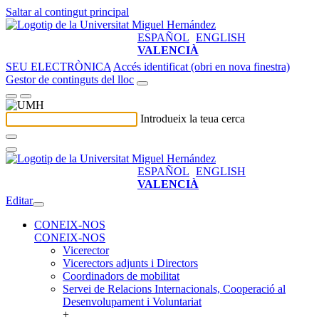
Saltar al contingut principal
ESPAÑOL
ENGLISH
VALENCIÀ
SEU ELECTRÒNICA
Accés identificat (obri en nova finestra)
Gestor de continguts del lloc
Introdueix la teua cerca
ESPAÑOL
ENGLISH
VALENCIÀ
Editar
CONEIX-NOS
CONEIX-NOS
Vicerector
Vicerectors adjunts i Directors
Coordinadors de mobilitat
Servei de Relacions Internacionals, Cooperació al
Desenvolupament i Voluntariat
+