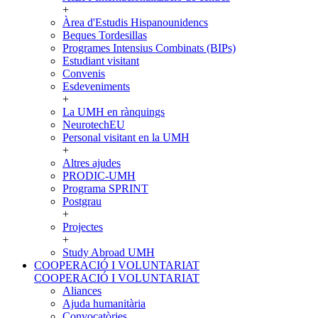
+
Àrea d'Estudis Hispanounidencs
Beques Tordesillas
Programes Intensius Combinats (BIPs)
Estudiant visitant
Convenis
Esdeveniments
+
La UMH en rànquings
NeurotechEU
Personal visitant en la UMH
+
Altres ajudes
PRODIC-UMH
Programa SPRINT
Postgrau
+
Projectes
+
Study Abroad UMH
COOPERACIÓ I VOLUNTARIAT
COOPERACIÓ I VOLUNTARIAT
Aliances
Ajuda humanitària
Convocatòries