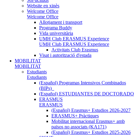
Sol·licituds
Website en xinès
Welcome Office
Welcome Office
Allotjament i transport
Programa Buddy
Vida universitària
UMH Club ERASMUS Experience
UMH Club ERASMUS Experience
Activitats Club Erasmus
Visat i autorització d'estada
MOBILITAT
MOBILITAT
Estudiants
Estudiants
(Español) Programas Intensivos Combinados
(BIPs)_
(Español) ESTUDIANTES DE DOCTORADO
ERASMUS
ERASMUS
(Español) Erasmus+ Estudios 2026-2027
ERASMUS+ Pràctiques
Mobilitat internacional Erasmus+ amb
països no associats (KA171)
(Español) Erasmus+ Estudios 2025-2026