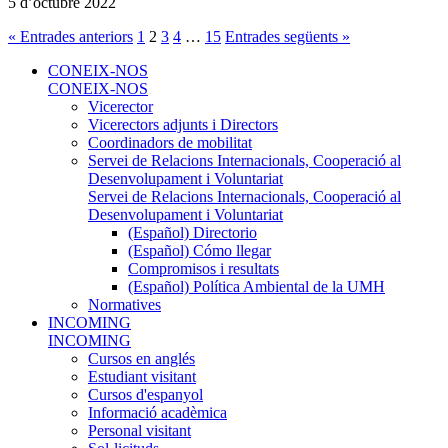
5 d’octubre 2022
« Entrades anteriors
1
2
3
4
…
15
Entrades següents »
CONEIX-NOS
CONEIX-NOS
Vicerector
Vicerectors adjunts i Directors
Coordinadors de mobilitat
Servei de Relacions Internacionals, Cooperació al
Desenvolupament i Voluntariat
Servei de Relacions Internacionals, Cooperació al
Desenvolupament i Voluntariat
(Español) Directorio
(Español) Cómo llegar
Compromisos i resultats
(Español) Política Ambiental de la UMH
Normatives
INCOMING
INCOMING
Cursos en anglés
Estudiant visitant
Cursos d'espanyol
Informació acadèmica
Personal visitant