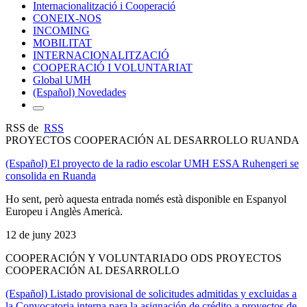
Internacionalització i Cooperació
CONEIX-NOS
INCOMING
MOBILITAT
INTERNACIONALITZACIÓ
COOPERACIÓ I VOLUNTARIAT
Global UMH
(Español) Novedades
RSS de
RSS
PROYECTOS COOPERACIÓN AL DESARROLLO RUANDA
(Español) El proyecto de la radio escolar UMH ESSA Ruhengeri se
consolida en Ruanda
Ho sent, però aquesta entrada només està disponible en Espanyol
Europeu i Anglès Americà.
12 de juny 2023
COOPERACIÓN Y VOLUNTARIADO ODS PROYECTOS
COOPERACIÓN AL DESARROLLO
(Español) Listado provisional de solicitudes admitidas y excluidas a
la Convocatoria interna para la asignación de crédito a proyectos de