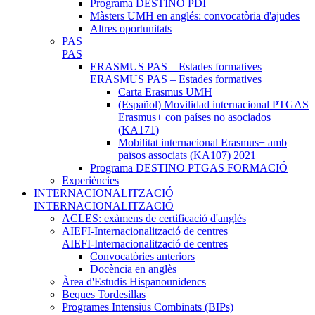
Programa DESTINO PDI
Màsters UMH en anglés: convocatòria d'ajudes
Altres oportunitats
PAS
PAS
ERASMUS PAS – Estades formatives
ERASMUS PAS – Estades formatives
Carta Erasmus UMH
(Español) Movilidad internacional PTGAS
Erasmus+ con países no asociados
(KA171)
Mobilitat internacional Erasmus+ amb
països associats (KA107) 2021
Programa DESTINO PTGAS FORMACIÓ
Experiències
INTERNACIONALITZACIÓ
INTERNACIONALITZACIÓ
ACLES: exàmens de certificació d'anglés
AIEFI-Internacionalització de centres
AIEFI-Internacionalització de centres
Convocatòries anteriors
Docència en anglès
Àrea d'Estudis Hispanounidencs
Beques Tordesillas
Programes Intensius Combinats (BIPs)