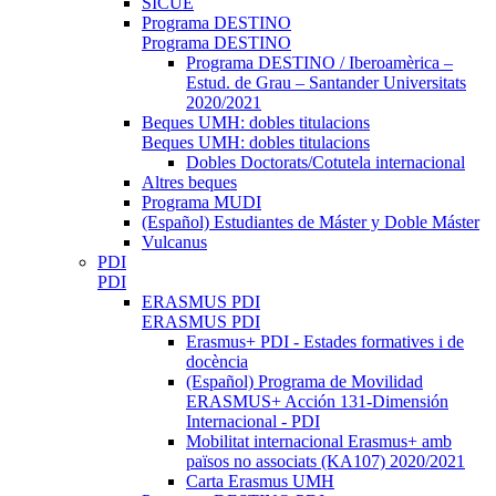
SICUE
Programa DESTINO
Programa DESTINO
Programa DESTINO / Iberoamèrica –
Estud. de Grau – Santander Universitats
2020/2021
Beques UMH: dobles titulacions
Beques UMH: dobles titulacions
Dobles Doctorats/Cotutela internacional
Altres beques
Programa MUDI
(Español) Estudiantes de Máster y Doble Máster
Vulcanus
PDI
PDI
ERASMUS PDI
ERASMUS PDI
Erasmus+ PDI - Estades formatives i de
docència
(Español) Programa de Movilidad
ERASMUS+ Acción 131-Dimensión
Internacional - PDI
Mobilitat internacional Erasmus+ amb
països no associats (KA107) 2020/2021
Carta Erasmus UMH