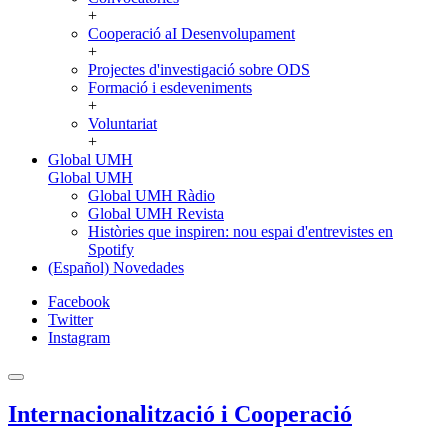
+
Cooperació aI Desenvolupament
+
Projectes d'investigació sobre ODS
Formació i esdeveniments
+
Voluntariat
+
Global UMH
Global UMH
Global UMH Ràdio
Global UMH Revista
Històries que inspiren: nou espai d'entrevistes en
Spotify
(Español) Novedades
Facebook
Twitter
Instagram
Internacionalització i Cooperació