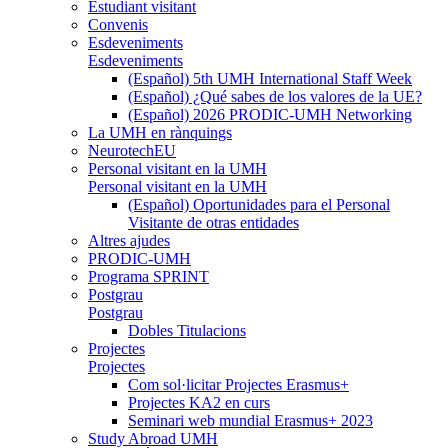
Estudiant visitant
Convenis
Esdeveniments
Esdeveniments
(Español) 5th UMH International Staff Week
(Español) ¿Qué sabes de los valores de la UE?
(Español) 2026 PRODIC-UMH Networking
La UMH en rànquings
NeurotechEU
Personal visitant en la UMH
Personal visitant en la UMH
(Español) Oportunidades para el Personal
Visitante de otras entidades
Altres ajudes
PRODIC-UMH
Programa SPRINT
Postgrau
Postgrau
Dobles Titulacions
Projectes
Projectes
Com sol·licitar Projectes Erasmus+
Projectes KA2 en curs
Seminari web mundial Erasmus+ 2023
Study Abroad UMH