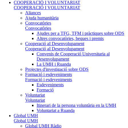
COOPERACIÓ I VOLUNTARIAT
COOPERACIÓ I VOLUNTARIAT
Aliances
Ajuda humanitària
Convocatòries
Convocatòries
Ajudes per a TFG, TFM i pràctiques sobre ODS
Altres convocatòries, beques i premis
Cooperació aI Desenvolupament
Cooperació aI Desenvolupament
Convenis de Cooperació Universitaria al
Desenvolupament
La UMH i Ruanda
Projectes d'investigació sobre ODS
Formació i esdeveniments
Formació i esdeveniments
Esdeveniments
Formació
Voluntariat
Voluntariat
Itinerari de la persona voluntària en la UMH
Voluntariat a Ruanda
Global UMH
Global UMH
Global UMH Ràdio