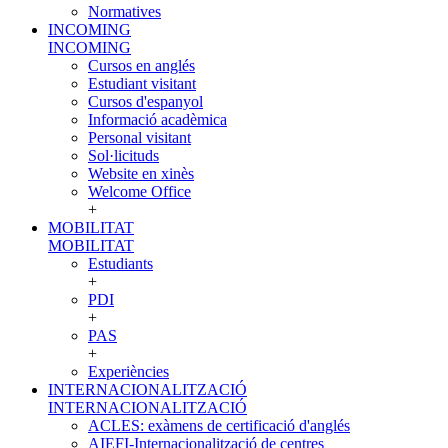
Normatives
INCOMING
INCOMING
Cursos en anglés
Estudiant visitant
Cursos d'espanyol
Informació acadèmica
Personal visitant
Sol·licituds
Website en xinès
Welcome Office
+
MOBILITAT
MOBILITAT
Estudiants
+
PDI
+
PAS
+
Experiències
INTERNACIONALITZACIÓ
INTERNACIONALITZACIÓ
ACLES: exàmens de certificació d'anglés
AIEFI-Internacionalització de centres