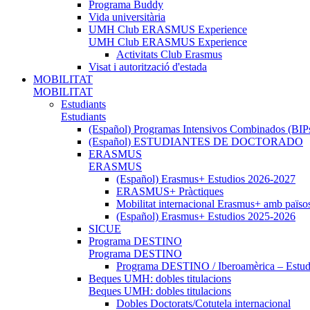
Programa Buddy
Vida universitària
UMH Club ERASMUS Experience
UMH Club ERASMUS Experience
Activitats Club Erasmus
Visat i autorització d'estada
MOBILITAT
MOBILITAT
Estudiants
Estudiants
(Español) Programas Intensivos Combinados (BIP
(Español) ESTUDIANTES DE DOCTORADO
ERASMUS
ERASMUS
(Español) Erasmus+ Estudios 2026-2027
ERASMUS+ Pràctiques
Mobilitat internacional Erasmus+ amb païso
(Español) Erasmus+ Estudios 2025-2026
SICUE
Programa DESTINO
Programa DESTINO
Programa DESTINO / Iberoamèrica – Estud.
Beques UMH: dobles titulacions
Beques UMH: dobles titulacions
Dobles Doctorats/Cotutela internacional