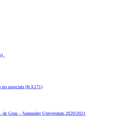
s)_
s no associats (KA171)
 de Grau – Santander Universitats 2020/2021