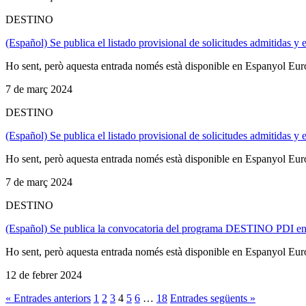
DESTINO
(Español) Se publica el listado provisional de solicitudes admitida
Ho sent, però aquesta entrada només està disponible en Espanyol Eu
7 de març 2024
DESTINO
(Español) Se publica el listado provisional de solicitudes admitid
Ho sent, però aquesta entrada només està disponible en Espanyol Eu
7 de març 2024
DESTINO
(Español) Se publica la convocatoria del programa DESTINO PDI e
Ho sent, però aquesta entrada només està disponible en Espanyol Eu
12 de febrer 2024
« Entrades anteriors
1
2
3
4
5
6
…
18
Entrades següents »