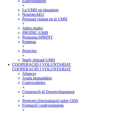
Esdeveniments
+
La UMH en rànquings
NeurotechEU
Personal visitant en la UMH
+
Altres ajudes
PRODIC-UMH
Programa SPRINT
Postgrau
+
Projectes
+
Study Abroad UMH
COOPERACIÓ I VOLUNTARIAT
COOPERACIÓ I VOLUNTARIAT
Aliances
Ajuda humanitària
Convocatòries
+
Cooperació aI Desenvolupament
+
Projectes d'investigació sobre ODS
Formació i esdeveniments
+