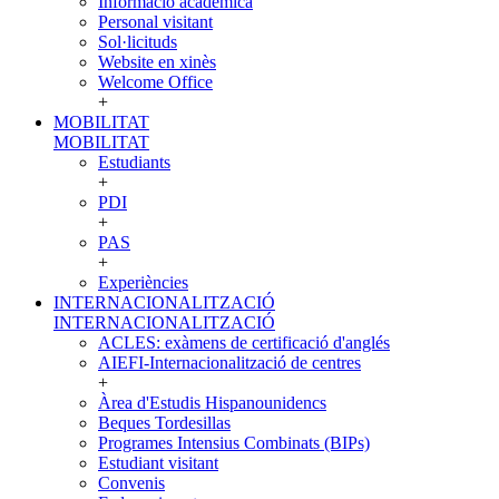
Informació acadèmica
Personal visitant
Sol·licituds
Website en xinès
Welcome Office
+
MOBILITAT
MOBILITAT
Estudiants
+
PDI
+
PAS
+
Experiències
INTERNACIONALITZACIÓ
INTERNACIONALITZACIÓ
ACLES: exàmens de certificació d'anglés
AIEFI-Internacionalització de centres
+
Àrea d'Estudis Hispanounidencs
Beques Tordesillas
Programes Intensius Combinats (BIPs)
Estudiant visitant
Convenis