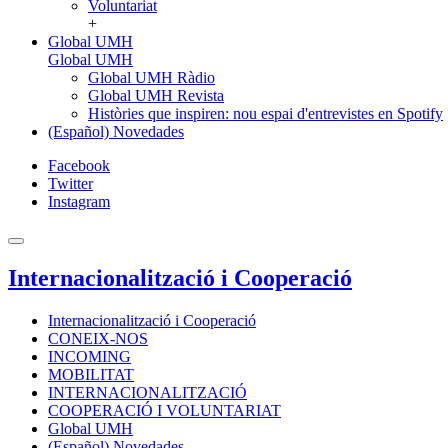
Voluntariat
+
Global UMH
Global UMH
Global UMH Ràdio
Global UMH Revista
Històries que inspiren: nou espai d'entrevistes en Spotify
(Español) Novedades
Facebook
Twitter
Instagram
Internacionalització i Cooperació
Internacionalització i Cooperació
CONEIX-NOS
INCOMING
MOBILITAT
INTERNACIONALITZACIÓ
COOPERACIÓ I VOLUNTARIAT
Global UMH
(Español) Novedades