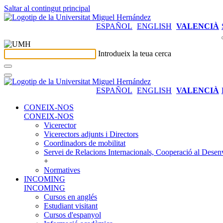
Saltar al contingut principal
ESPAÑOL
ENGLISH
VALENCIÀ
Introdueix la teua cerca
ESPAÑOL
ENGLISH
VALENCIÀ
CONEIX-NOS
CONEIX-NOS
Vicerector
Vicerectors adjunts i Directors
Coordinadors de mobilitat
Servei de Relacions Internacionals, Cooperació al Desen
+
Normatives
INCOMING
INCOMING
Cursos en anglés
Estudiant visitant
Cursos d'espanyol