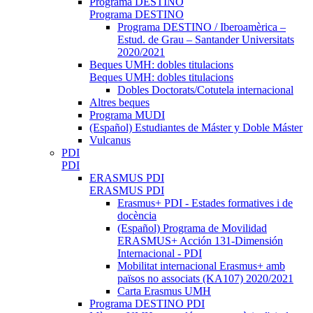
Programa DESTINO
Programa DESTINO
Programa DESTINO / Iberoamèrica –
Estud. de Grau – Santander Universitats
2020/2021
Beques UMH: dobles titulacions
Beques UMH: dobles titulacions
Dobles Doctorats/Cotutela internacional
Altres beques
Programa MUDI
(Español) Estudiantes de Máster y Doble Máster
Vulcanus
PDI
PDI
ERASMUS PDI
ERASMUS PDI
Erasmus+ PDI - Estades formatives i de
docència
(Español) Programa de Movilidad
ERASMUS+ Acción 131-Dimensión
Internacional - PDI
Mobilitat internacional Erasmus+ amb
països no associats (KA107) 2020/2021
Carta Erasmus UMH
Programa DESTINO PDI