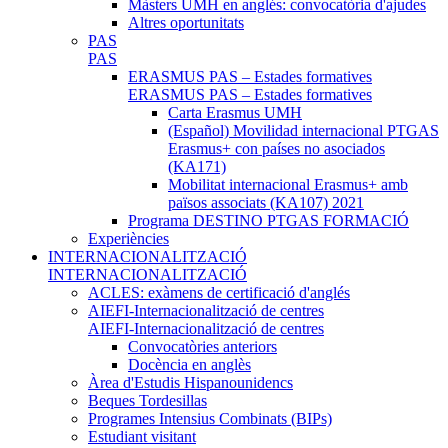
Màsters UMH en anglés: convocatòria d'ajudes
Altres oportunitats
PAS
PAS
ERASMUS PAS – Estades formatives
ERASMUS PAS – Estades formatives
Carta Erasmus UMH
(Español) Movilidad internacional PTGAS
Erasmus+ con países no asociados
(KA171)
Mobilitat internacional Erasmus+ amb
països associats (KA107) 2021
Programa DESTINO PTGAS FORMACIÓ
Experiències
INTERNACIONALITZACIÓ
INTERNACIONALITZACIÓ
ACLES: exàmens de certificació d'anglés
AIEFI-Internacionalització de centres
AIEFI-Internacionalització de centres
Convocatòries anteriors
Docència en anglès
Àrea d'Estudis Hispanounidencs
Beques Tordesillas
Programes Intensius Combinats (BIPs)
Estudiant visitant