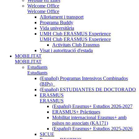
Website en xinès
Welcome Office
Welcome Office
Allotjament i transport
Programa Buddy
Vida universitària
UMH Club ERASMUS Experience
UMH Club ERASMUS Experience
Activitats Club Erasmus
Visat i autorització d'estada
MOBILITAT
MOBILITAT
Estudiants
Estudiants
(Español) Programas Intensivos Combinados
(BIPs)_
(Español) ESTUDIANTES DE DOCTORADO
ERASMUS
ERASMUS
(Español) Erasmus+ Estudios 2026-2027
ERASMUS+ Pràctiques
Mobilitat internacional Erasmus+ amb
països no associats (KA171)
(Español) Erasmus+ Estudios 2025-2026
SICUE