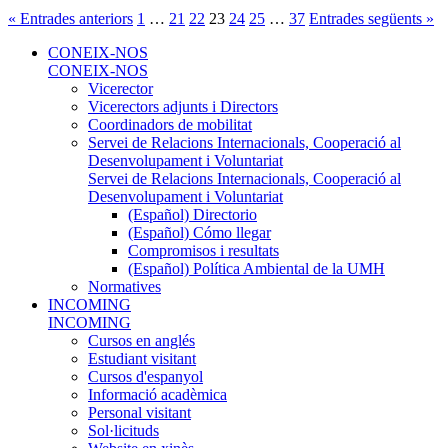
« Entrades anteriors
1
…
21
22
23
24
25
…
37
Entrades següents »
CONEIX-NOS
CONEIX-NOS
Vicerector
Vicerectors adjunts i Directors
Coordinadors de mobilitat
Servei de Relacions Internacionals, Cooperació al
Desenvolupament i Voluntariat
Servei de Relacions Internacionals, Cooperació al
Desenvolupament i Voluntariat
(Español) Directorio
(Español) Cómo llegar
Compromisos i resultats
(Español) Política Ambiental de la UMH
Normatives
INCOMING
INCOMING
Cursos en anglés
Estudiant visitant
Cursos d'espanyol
Informació acadèmica
Personal visitant
Sol·licituds