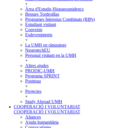
+
Àrea d'Estudis Hispanounidencs
Beques Tordesillas
Programes Intensius Combinats (BIPs)
Estudiant visitant
Convenis
Esdeveniments
+
La UMH en rànquings
NeurotechEU
Personal visitant en la UMH
+
Altres ajudes
PRODIC-UMH
Programa SPRINT
Postgrau
+
Projectes
+
Study Abroad UMH
COOPERACIÓ I VOLUNTARIAT
COOPERACIÓ I VOLUNTARIAT
Aliances
Ajuda humanitària
Convocatòries