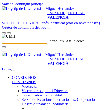
Saltar al contingut principal
ESPAÑOL
ENGLISH
VALENCIÀ
SEU ELECTRÒNICA
Accés identificat (obri en nova finestra)
Gestor de continguts del lloc
Introdueix la teua cerca
ESPAÑOL
ENGLISH
VALENCIÀ
Editar
CONEIX-NOS
CONEIX-NOS
Vicerector
Vicerectors adjunts i Directors
Coordinadors de mobilitat
Servei de Relacions Internacionals, Cooperació al
Desenvolupament i Voluntariat
+