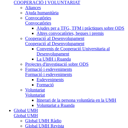
COOPERACIÓ I VOLUNTARIAT
Aliances
Ajuda humanitària
Convocatòries
Convocatòries
Ajudes per a TFG, TFM i pràctiques sobre ODS
Altres convocatòries, beques i premis
Cooperació aI Desenvolupament
Cooperació aI Desenvolupament
Convenis de Cooperació Universitaria al
Desenvolupament
La UMH i Ruanda
Projectes d'investigació sobre ODS
Formació i esdeveniments
Formació i esdeveniments
Esdeveniments
Formació
Voluntariat
Voluntariat
Itinerari de la persona voluntària en la UMH
Voluntariat a Ruanda
Global UMH
Global UMH
Global UMH Ràdio
Global UMH Revista