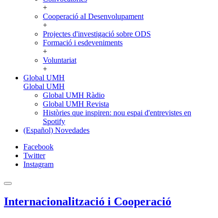
+
Cooperació aI Desenvolupament
+
Projectes d'investigació sobre ODS
Formació i esdeveniments
+
Voluntariat
+
Global UMH
Global UMH
Global UMH Ràdio
Global UMH Revista
Històries que inspiren: nou espai d'entrevistes en
Spotify
(Español) Novedades
Facebook
Twitter
Instagram
Internacionalització i Cooperació