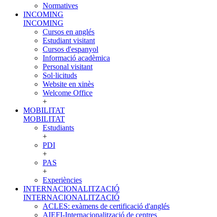
Normatives
INCOMING
INCOMING
Cursos en anglés
Estudiant visitant
Cursos d'espanyol
Informació acadèmica
Personal visitant
Sol·licituds
Website en xinès
Welcome Office
+
MOBILITAT
MOBILITAT
Estudiants
+
PDI
+
PAS
+
Experiències
INTERNACIONALITZACIÓ
INTERNACIONALITZACIÓ
ACLES: exàmens de certificació d'anglés
AIEFI-Internacionalització de centres