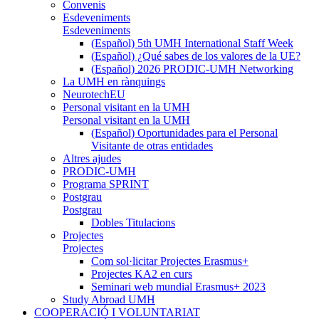
Convenis
Esdeveniments
Esdeveniments
(Español) 5th UMH International Staff Week
(Español) ¿Qué sabes de los valores de la UE?
(Español) 2026 PRODIC-UMH Networking
La UMH en rànquings
NeurotechEU
Personal visitant en la UMH
Personal visitant en la UMH
(Español) Oportunidades para el Personal
Visitante de otras entidades
Altres ajudes
PRODIC-UMH
Programa SPRINT
Postgrau
Postgrau
Dobles Titulacions
Projectes
Projectes
Com sol·licitar Projectes Erasmus+
Projectes KA2 en curs
Seminari web mundial Erasmus+ 2023
Study Abroad UMH
COOPERACIÓ I VOLUNTARIAT