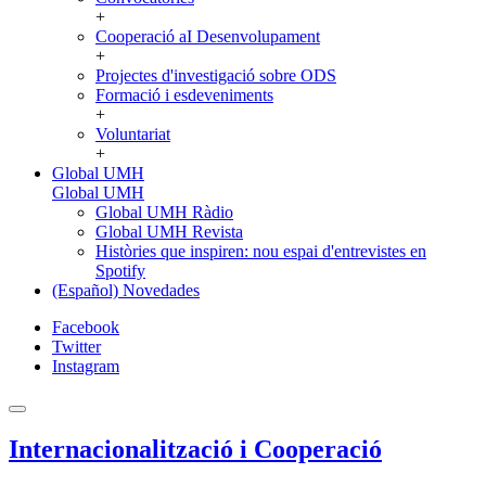
+
Cooperació aI Desenvolupament
+
Projectes d'investigació sobre ODS
Formació i esdeveniments
+
Voluntariat
+
Global UMH
Global UMH
Global UMH Ràdio
Global UMH Revista
Històries que inspiren: nou espai d'entrevistes en
Spotify
(Español) Novedades
Facebook
Twitter
Instagram
Internacionalització i Cooperació