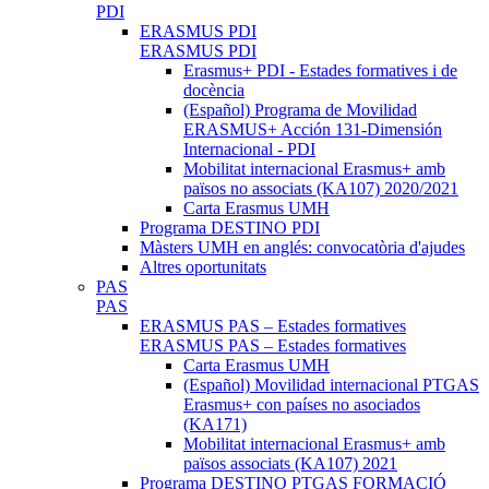
PDI
ERASMUS PDI
ERASMUS PDI
Erasmus+ PDI - Estades formatives i de
docència
(Español) Programa de Movilidad
ERASMUS+ Acción 131-Dimensión
Internacional - PDI
Mobilitat internacional Erasmus+ amb
països no associats (KA107) 2020/2021
Carta Erasmus UMH
Programa DESTINO PDI
Màsters UMH en anglés: convocatòria d'ajudes
Altres oportunitats
PAS
PAS
ERASMUS PAS – Estades formatives
ERASMUS PAS – Estades formatives
Carta Erasmus UMH
(Español) Movilidad internacional PTGAS
Erasmus+ con países no asociados
(KA171)
Mobilitat internacional Erasmus+ amb
països associats (KA107) 2021
Programa DESTINO PTGAS FORMACIÓ