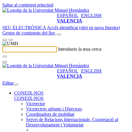
Saltar al contingut principal
ESPAÑOL
ENGLISH
VALENCIÀ
SEU ELECTRÒNICA
Accés identificat (obri en nova finestra)
Gestor de continguts del lloc
Introdueix la teua cerca
ESPAÑOL
ENGLISH
VALENCIÀ
Editar
CONEIX-NOS
CONEIX-NOS
Vicerector
Vicerectors adjunts i Directors
Coordinadors de mobilitat
Servei de Relacions Internacionals, Cooperació al
Desenvolupament i Voluntariat
+