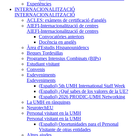
Experiències
INTERNACIONALITZACIÓ
INTERNACIONALITZACIÓ
ACLES: exàmens de certificació d'anglés
AIEFI-Internacionalització de centres
AIEFI-Internacionalització de centres
Convocatòries anteriors
Docència en anglès
Àrea d'Estudis Hispanounidencs
Beques Tordesillas
Programes Intensius Combinats (BIPs)
Estudiant visitant
Convenis
Esdeveniments
Esdeveniments
(Español) 5th UMH International Staff Week
(Español) ¿Qué sabes de los valores de la UE?
(Español) 2026 PRODIC-UMH Networking
La UMH en rànquings
NeurotechEU
Personal visitant en la UMH
Personal visitant en la UMH
(Español) Oportunidades para el Personal
Visitante de otras entidades
Altres ajudes