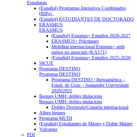
Estudiants
(Español) Programas Intensivos Combinados
(BIPs)_
(Español) ESTUDIANTES DE DOCTORADO
ERASMUS
ERASMUS
(Español) Erasmus+ Estudios 2026-2027
ERASMUS+ Pràctiques
Mobilitat internacional Erasmus+ amb
països no associats (KA171)
(Español) Erasmus+ Estudios 2025-2026
SICUE
Programa DESTINO
Programa DESTINO
Programa DESTINO / Iberoamèrica –
Estud. de Grau – Santander Universitats
2020/2021
Beques UMH: dobles titulacions
Beques UMH: dobles titulacions
Dobles Doctorats/Cotutela internacional
Altres beques
Programa MUDI
(Español) Estudiantes de Máster y Doble Máster
Vulcanus
PDI