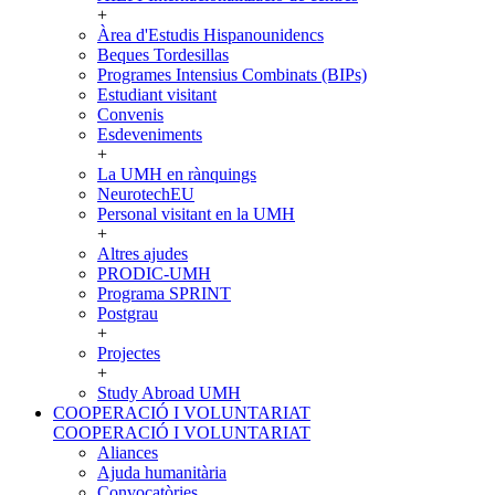
+
Àrea d'Estudis Hispanounidencs
Beques Tordesillas
Programes Intensius Combinats (BIPs)
Estudiant visitant
Convenis
Esdeveniments
+
La UMH en rànquings
NeurotechEU
Personal visitant en la UMH
+
Altres ajudes
PRODIC-UMH
Programa SPRINT
Postgrau
+
Projectes
+
Study Abroad UMH
COOPERACIÓ I VOLUNTARIAT
COOPERACIÓ I VOLUNTARIAT
Aliances
Ajuda humanitària
Convocatòries