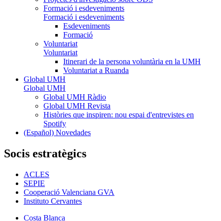
Formació i esdeveniments
Formació i esdeveniments
Esdeveniments
Formació
Voluntariat
Voluntariat
Itinerari de la persona voluntària en la UMH
Voluntariat a Ruanda
Global UMH
Global UMH
Global UMH Ràdio
Global UMH Revista
Històries que inspiren: nou espai d'entrevistes en
Spotify
(Español) Novedades
Socis estratègics
ACLES
SEPIE
Cooperació Valenciana GVA
Instituto Cervantes
Costa Blanca