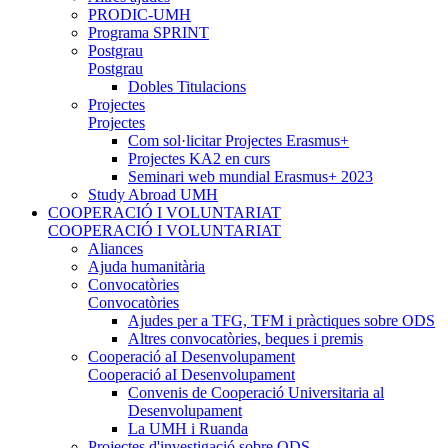
PRODIC-UMH
Programa SPRINT
Postgrau
Postgrau
Dobles Titulacions
Projectes
Projectes
Com sol·licitar Projectes Erasmus+
Projectes KA2 en curs
Seminari web mundial Erasmus+ 2023
Study Abroad UMH
COOPERACIÓ I VOLUNTARIAT
COOPERACIÓ I VOLUNTARIAT
Aliances
Ajuda humanitària
Convocatòries
Convocatòries
Ajudes per a TFG, TFM i pràctiques sobre ODS
Altres convocatòries, beques i premis
Cooperació aI Desenvolupament
Cooperació aI Desenvolupament
Convenis de Cooperació Universitaria al
Desenvolupament
La UMH i Ruanda
Projectes d'investigació sobre ODS