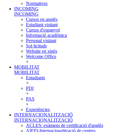
Normatives
INCOMING
INCOMING
Cursos en anglés
Estudiant visitant
Cursos d'espanyol
Informació acadèmica
Personal visitant
Sol·licituds
Website en xinès
Welcome Office
+
MOBILITAT
MOBILITAT
Estudiants
+
PDI
+
PAS
+
Experiències
INTERNACIONALITZACIÓ
INTERNACIONALITZACIÓ
ACLES: exàmens de certificació d'anglés
AIEFI-Internacionalització de centres