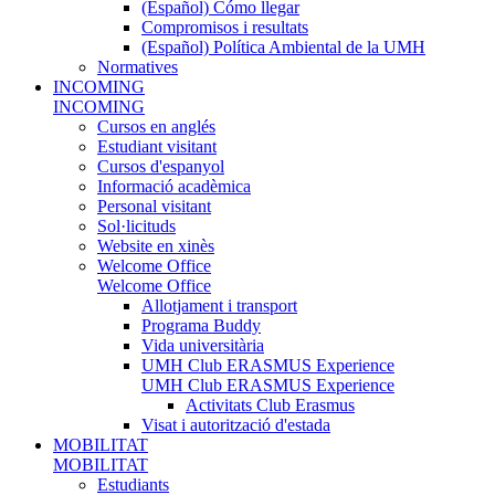
(Español) Cómo llegar
Compromisos i resultats
(Español) Política Ambiental de la UMH
Normatives
INCOMING
INCOMING
Cursos en anglés
Estudiant visitant
Cursos d'espanyol
Informació acadèmica
Personal visitant
Sol·licituds
Website en xinès
Welcome Office
Welcome Office
Allotjament i transport
Programa Buddy
Vida universitària
UMH Club ERASMUS Experience
UMH Club ERASMUS Experience
Activitats Club Erasmus
Visat i autorització d'estada
MOBILITAT
MOBILITAT
Estudiants