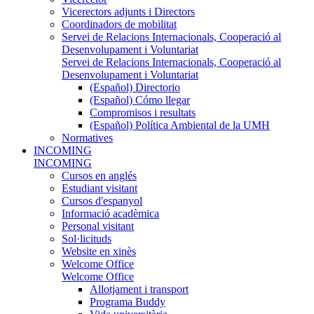
Vicerectors adjunts i Directors
Coordinadors de mobilitat
Servei de Relacions Internacionals, Cooperació al
Desenvolupament i Voluntariat
Servei de Relacions Internacionals, Cooperació al
Desenvolupament i Voluntariat
(Español) Directorio
(Español) Cómo llegar
Compromisos i resultats
(Español) Política Ambiental de la UMH
Normatives
INCOMING
INCOMING
Cursos en anglés
Estudiant visitant
Cursos d'espanyol
Informació acadèmica
Personal visitant
Sol·licituds
Website en xinès
Welcome Office
Welcome Office
Allotjament i transport
Programa Buddy