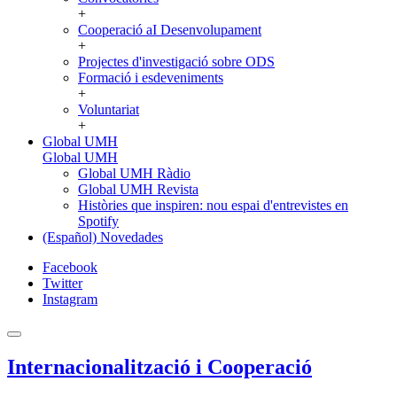
+
Cooperació aI Desenvolupament
+
Projectes d'investigació sobre ODS
Formació i esdeveniments
+
Voluntariat
+
Global UMH
Global UMH
Global UMH Ràdio
Global UMH Revista
Històries que inspiren: nou espai d'entrevistes en
Spotify
(Español) Novedades
Facebook
Twitter
Instagram
Internacionalització i Cooperació