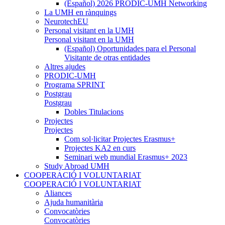
(Español) 2026 PRODIC-UMH Networking
La UMH en rànquings
NeurotechEU
Personal visitant en la UMH
Personal visitant en la UMH
(Español) Oportunidades para el Personal
Visitante de otras entidades
Altres ajudes
PRODIC-UMH
Programa SPRINT
Postgrau
Postgrau
Dobles Titulacions
Projectes
Projectes
Com sol·licitar Projectes Erasmus+
Projectes KA2 en curs
Seminari web mundial Erasmus+ 2023
Study Abroad UMH
COOPERACIÓ I VOLUNTARIAT
COOPERACIÓ I VOLUNTARIAT
Aliances
Ajuda humanitària
Convocatòries
Convocatòries