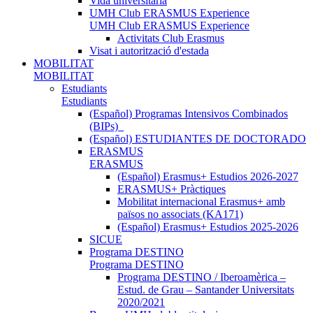
Vida universitària
UMH Club ERASMUS Experience
UMH Club ERASMUS Experience
Activitats Club Erasmus
Visat i autorització d'estada
MOBILITAT
MOBILITAT
Estudiants
Estudiants
(Español) Programas Intensivos Combinados
(BIPs)_
(Español) ESTUDIANTES DE DOCTORADO
ERASMUS
ERASMUS
(Español) Erasmus+ Estudios 2026-2027
ERASMUS+ Pràctiques
Mobilitat internacional Erasmus+ amb
països no associats (KA171)
(Español) Erasmus+ Estudios 2025-2026
SICUE
Programa DESTINO
Programa DESTINO
Programa DESTINO / Iberoamèrica –
Estud. de Grau – Santander Universitats
2020/2021