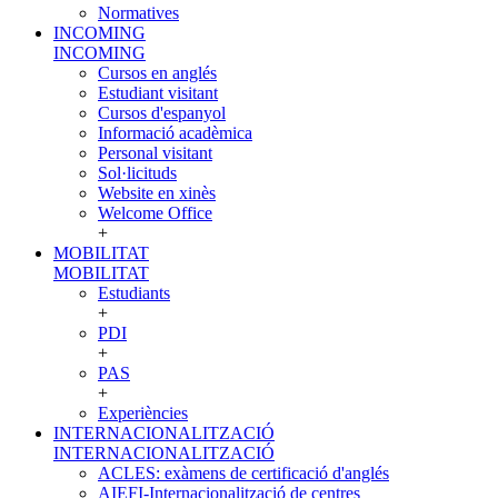
Normatives
INCOMING
INCOMING
Cursos en anglés
Estudiant visitant
Cursos d'espanyol
Informació acadèmica
Personal visitant
Sol·licituds
Website en xinès
Welcome Office
+
MOBILITAT
MOBILITAT
Estudiants
+
PDI
+
PAS
+
Experiències
INTERNACIONALITZACIÓ
INTERNACIONALITZACIÓ
ACLES: exàmens de certificació d'anglés
AIEFI-Internacionalització de centres