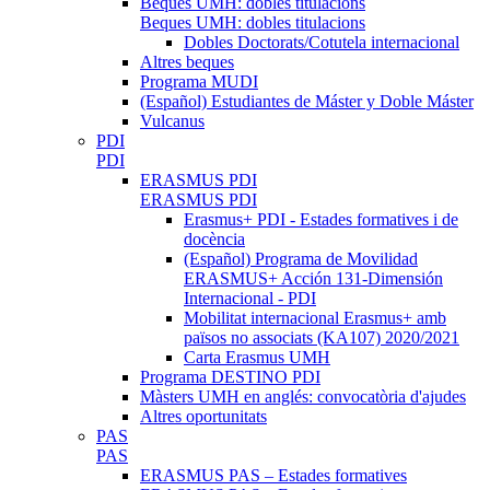
Beques UMH: dobles titulacions
Beques UMH: dobles titulacions
Dobles Doctorats/Cotutela internacional
Altres beques
Programa MUDI
(Español) Estudiantes de Máster y Doble Máster
Vulcanus
PDI
PDI
ERASMUS PDI
ERASMUS PDI
Erasmus+ PDI - Estades formatives i de
docència
(Español) Programa de Movilidad
ERASMUS+ Acción 131-Dimensión
Internacional - PDI
Mobilitat internacional Erasmus+ amb
països no associats (KA107) 2020/2021
Carta Erasmus UMH
Programa DESTINO PDI
Màsters UMH en anglés: convocatòria d'ajudes
Altres oportunitats
PAS
PAS
ERASMUS PAS – Estades formatives