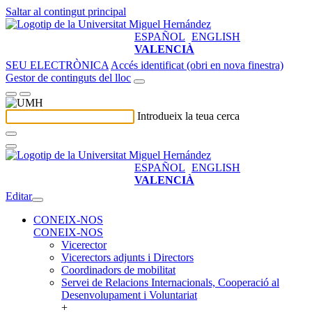
Saltar al contingut principal
ESPAÑOL
ENGLISH
VALENCIÀ
SEU ELECTRÒNICA
Accés identificat (obri en nova finestra)
Gestor de continguts del lloc
Introdueix la teua cerca
ESPAÑOL
ENGLISH
VALENCIÀ
Editar
CONEIX-NOS
CONEIX-NOS
Vicerector
Vicerectors adjunts i Directors
Coordinadors de mobilitat
Servei de Relacions Internacionals, Cooperació al
Desenvolupament i Voluntariat
+