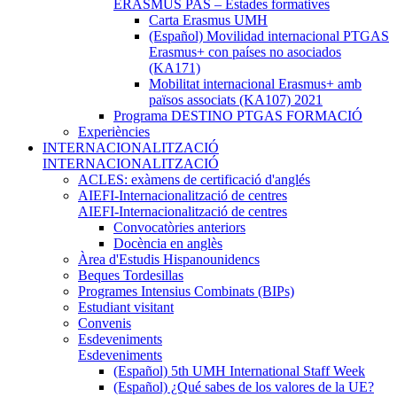
ERASMUS PAS – Estades formatives
Carta Erasmus UMH
(Español) Movilidad internacional PTGAS
Erasmus+ con países no asociados
(KA171)
Mobilitat internacional Erasmus+ amb
països associats (KA107) 2021
Programa DESTINO PTGAS FORMACIÓ
Experiències
INTERNACIONALITZACIÓ
INTERNACIONALITZACIÓ
ACLES: exàmens de certificació d'anglés
AIEFI-Internacionalització de centres
AIEFI-Internacionalització de centres
Convocatòries anteriors
Docència en anglès
Àrea d'Estudis Hispanounidencs
Beques Tordesillas
Programes Intensius Combinats (BIPs)
Estudiant visitant
Convenis
Esdeveniments
Esdeveniments
(Español) 5th UMH International Staff Week
(Español) ¿Qué sabes de los valores de la UE?