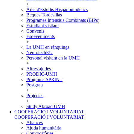
+
Àrea d'Estudis Hispanounidencs
Beques Tordesillas
Programes Intensius Combinats (BIPs)
Estudiant visitant
Convenis
Esdeveniments
+
La UMH en rànquings
NeurotechEU
Personal visitant en la UMH
+
Altres ajudes
PRODIC-UMH
Programa SPRINT
Postgrau
+
Projectes
+
Study Abroad UMH
COOPERACIÓ I VOLUNTARIAT
COOPERACIÓ I VOLUNTARIAT
Aliances
Ajuda humanitària
Convocatòries