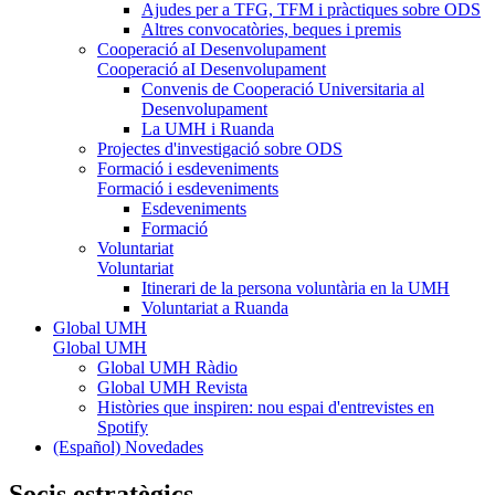
Ajudes per a TFG, TFM i pràctiques sobre ODS
Altres convocatòries, beques i premis
Cooperació aI Desenvolupament
Cooperació aI Desenvolupament
Convenis de Cooperació Universitaria al
Desenvolupament
La UMH i Ruanda
Projectes d'investigació sobre ODS
Formació i esdeveniments
Formació i esdeveniments
Esdeveniments
Formació
Voluntariat
Voluntariat
Itinerari de la persona voluntària en la UMH
Voluntariat a Ruanda
Global UMH
Global UMH
Global UMH Ràdio
Global UMH Revista
Històries que inspiren: nou espai d'entrevistes en
Spotify
(Español) Novedades
Socis estratègics