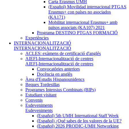
Carta Erasmus UMH
(Español) Movilidad internacional PTGAS
Erasmus+ con países no asociados
(KA171)
Mobilitat internacional Erasmus+ amb
països associats (KA107) 2021
Programa DESTINO PTGAS FORMACIÓ
Experiències
INTERNACIONALITZACIÓ
INTERNACIONALITZACIÓ
ACLES: exàmens de certificació d'anglés
AIEFI-Internacionalització de centres
AIEFI-Internacionalització de centres
Convocatòries anteriors
Docència en anglès
Àrea d'Estudis Hispanounidencs
Beques Tordesillas
Programes Intensius Combinats (BIPs)
Estudiant visitant
Convenis
Esdeveniments
Esdeveniments
(Español) 5th UMH International Staff Week
(Español) ¿Qué sabes de los valores de la UE?
(Español) 2026 PRODIC-UMH Networking