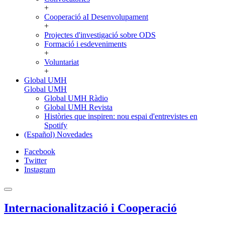
+
Cooperació aI Desenvolupament
+
Projectes d'investigació sobre ODS
Formació i esdeveniments
+
Voluntariat
+
Global UMH
Global UMH
Global UMH Ràdio
Global UMH Revista
Històries que inspiren: nou espai d'entrevistes en
Spotify
(Español) Novedades
Facebook
Twitter
Instagram
Internacionalització i Cooperació