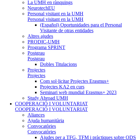
La UMH en rànquings
NeurotechEU
Personal visitant en la UMH
Personal visitant en la UMH
(Español) Oportunidades para el Personal
Visitante de otras entidades
Altres ajudes
PRODIC-UMH
Programa SPRINT
Postgrau
Postgrau
Dobles Titulacions
Projectes
Projectes
Com sol·licitar Projectes Erasmus+
Projectes KA2 en curs
Seminari web mundial Erasmus+ 2023
Study Abroad UMH
COOPERACIÓ I VOLUNTARIAT
COOPERACIÓ I VOLUNTARIAT
Aliances
Ajuda humanitària
Convocatòries
Convocatòries
Ajudes per a TFG, TFM i pràctiques sobre ODS