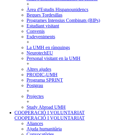
+
Àrea d'Estudis Hispanounidencs
Beques Tordesillas
Programes Intensius Combinats (BIPs)
Estudiant visitant
Convenis
Esdeveniments
+
La UMH en rànquings
NeurotechEU
Personal visitant en la UMH
+
Altres ajudes
PRODIC-UMH
Programa SPRINT
Postgrau
+
Projectes
+
Study Abroad UMH
COOPERACIÓ I VOLUNTARIAT
COOPERACIÓ I VOLUNTARIAT
Aliances
Ajuda humanitària
Convocatòries