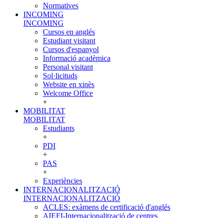
Normatives
INCOMING
INCOMING
Cursos en anglés
Estudiant visitant
Cursos d'espanyol
Informació acadèmica
Personal visitant
Sol·licituds
Website en xinès
Welcome Office
+
MOBILITAT
MOBILITAT
Estudiants
+
PDI
+
PAS
+
Experiències
INTERNACIONALITZACIÓ
INTERNACIONALITZACIÓ
ACLES: exàmens de certificació d'anglés
AIEFI-Internacionalització de centres