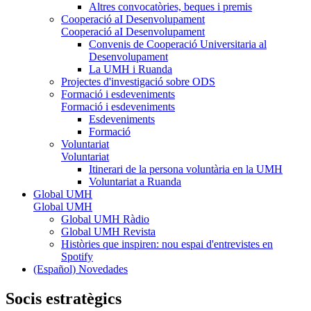
Altres convocatòries, beques i premis
Cooperació aI Desenvolupament
Cooperació aI Desenvolupament
Convenis de Cooperació Universitaria al
Desenvolupament
La UMH i Ruanda
Projectes d'investigació sobre ODS
Formació i esdeveniments
Formació i esdeveniments
Esdeveniments
Formació
Voluntariat
Voluntariat
Itinerari de la persona voluntària en la UMH
Voluntariat a Ruanda
Global UMH
Global UMH
Global UMH Ràdio
Global UMH Revista
Històries que inspiren: nou espai d'entrevistes en
Spotify
(Español) Novedades
Socis estratègics