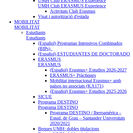
UMH Club ERASMUS Experience
UMH Club ERASMUS Experience
Activitats Club Erasmus
Visat i autorització d'estada
MOBILITAT
MOBILITAT
Estudiants
Estudiants
(Español) Programas Intensivos Combinados
(BIPs)_
(Español) ESTUDIANTES DE DOCTORADO
ERASMUS
ERASMUS
(Español) Erasmus+ Estudios 2026-2027
ERASMUS+ Pràctiques
Mobilitat internacional Erasmus+ amb
països no associats (KA171)
(Español) Erasmus+ Estudios 2025-2026
SICUE
Programa DESTINO
Programa DESTINO
Programa DESTINO / Iberoamèrica –
Estud. de Grau – Santander Universitats
2020/2021
Beques UMH: dobles titulacions