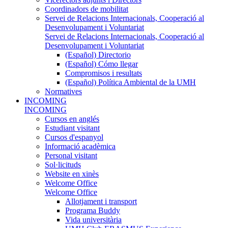
Coordinadors de mobilitat
Servei de Relacions Internacionals, Cooperació al
Desenvolupament i Voluntariat
Servei de Relacions Internacionals, Cooperació al
Desenvolupament i Voluntariat
(Español) Directorio
(Español) Cómo llegar
Compromisos i resultats
(Español) Política Ambiental de la UMH
Normatives
INCOMING
INCOMING
Cursos en anglés
Estudiant visitant
Cursos d'espanyol
Informació acadèmica
Personal visitant
Sol·licituds
Website en xinès
Welcome Office
Welcome Office
Allotjament i transport
Programa Buddy
Vida universitària