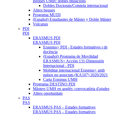
Beques UMH: dobles titulacions
Dobles Doctorats/Cotutela internacional
Altres beques
Programa MUDI
(Español) Estudiantes de Máster y Doble Máster
Vulcanus
PDI
PDI
ERASMUS PDI
ERASMUS PDI
Erasmus+ PDI - Estades formatives i de
docència
(Español) Programa de Movilidad
ERASMUS+ Acción 131-Dimensión
Internacional - PDI
Mobilitat internacional Erasmus+ amb
països no associats (KA107) 2020/2021
Carta Erasmus UMH
Programa DESTINO PDI
Màsters UMH en anglés: convocatòria d'ajudes
Altres oportunitats
PAS
PAS
ERASMUS PAS – Estades formatives
ERASMUS PAS – Estades formatives