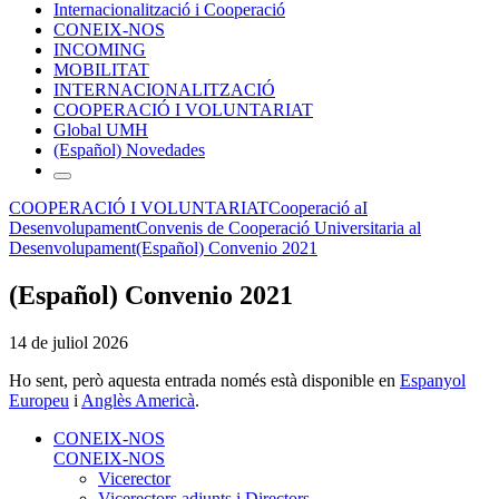
Internacionalització i Cooperació
CONEIX-NOS
INCOMING
MOBILITAT
INTERNACIONALITZACIÓ
COOPERACIÓ I VOLUNTARIAT
Global UMH
(Español) Novedades
COOPERACIÓ I VOLUNTARIAT
Cooperació aI
Desenvolupament
Convenis de Cooperació Universitaria al
Desenvolupament
(Español) Convenio 2021
(Español) Convenio 2021
14 de juliol 2026
Ho sent, però aquesta entrada només està disponible en
Espanyol
Europeu
i
Anglès Americà
.
CONEIX-NOS
CONEIX-NOS
Vicerector
Vicerectors adjunts i Directors