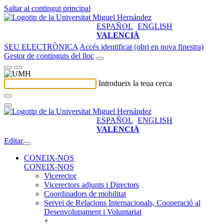
Saltar al contingut principal
ESPAÑOL
ENGLISH
VALENCIÀ
SEU ELECTRÒNICA
Accés identificat (obri en nova finestra)
Gestor de continguts del lloc
Introdueix la teua cerca
ESPAÑOL
ENGLISH
VALENCIÀ
Editar
CONEIX-NOS
CONEIX-NOS
Vicerector
Vicerectors adjunts i Directors
Coordinadors de mobilitat
Servei de Relacions Internacionals, Cooperació al
Desenvolupament i Voluntariat
+