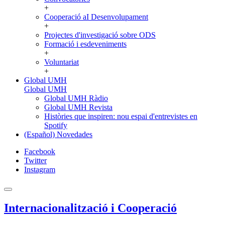
+
Cooperació aI Desenvolupament
+
Projectes d'investigació sobre ODS
Formació i esdeveniments
+
Voluntariat
+
Global UMH
Global UMH
Global UMH Ràdio
Global UMH Revista
Històries que inspiren: nou espai d'entrevistes en
Spotify
(Español) Novedades
Facebook
Twitter
Instagram
Internacionalització i Cooperació