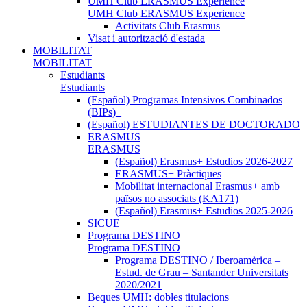
UMH Club ERASMUS Experience
UMH Club ERASMUS Experience
Activitats Club Erasmus
Visat i autorització d'estada
MOBILITAT
MOBILITAT
Estudiants
Estudiants
(Español) Programas Intensivos Combinados
(BIPs)_
(Español) ESTUDIANTES DE DOCTORADO
ERASMUS
ERASMUS
(Español) Erasmus+ Estudios 2026-2027
ERASMUS+ Pràctiques
Mobilitat internacional Erasmus+ amb
països no associats (KA171)
(Español) Erasmus+ Estudios 2025-2026
SICUE
Programa DESTINO
Programa DESTINO
Programa DESTINO / Iberoamèrica –
Estud. de Grau – Santander Universitats
2020/2021
Beques UMH: dobles titulacions