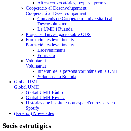
Altres convocatòries, beques i premis
Cooperació aI Desenvolupament
Cooperació aI Desenvolupament
Convenis de Cooperació Universitaria al
Desenvolupament
La UMH i Ruanda
Projectes d'investigació sobre ODS
Formació i esdeveniments
Formació i esdeveniments
Esdeveniments
Formació
Voluntariat
Voluntariat
Itinerari de la persona voluntària en la UMH
Voluntariat a Ruanda
Global UMH
Global UMH
Global UMH Ràdio
Global UMH Revista
Històries que inspiren: nou espai d'entrevistes en
Spotify
(Español) Novedades
Socis estratègics