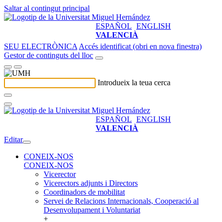
Saltar al contingut principal
ESPAÑOL
ENGLISH
VALENCIÀ
SEU ELECTRÒNICA
Accés identificat (obri en nova finestra)
Gestor de continguts del lloc
Introdueix la teua cerca
ESPAÑOL
ENGLISH
VALENCIÀ
Editar
CONEIX-NOS
CONEIX-NOS
Vicerector
Vicerectors adjunts i Directors
Coordinadors de mobilitat
Servei de Relacions Internacionals, Cooperació al
Desenvolupament i Voluntariat
+