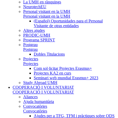
La UMH en rànquings
NeurotechEU
Personal visitant en la UMH
Personal visitant en la UMH
(Español) Oportunidades para el Personal
Visitante de otras entidades
Altres ajudes
PRODIC-UMH
Programa SPRINT
Postgrau
Postgrau
Dobles Titulacions
Projectes
Projectes
Com sol·licitar Projectes Erasmus+
Projectes KA2 en curs
Seminari web mundial Erasmus+ 2023
Study Abroad UMH
COOPERACIÓ I VOLUNTARIAT
COOPERACIÓ I VOLUNTARIAT
Aliances
Ajuda humanitària
Convocatòries
Convocatòries
Ajudes per a TFG, TFM i pràctiques sobre ODS