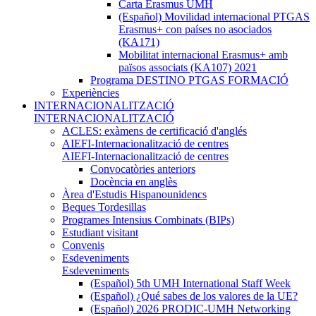
Carta Erasmus UMH
(Español) Movilidad internacional PTGAS
Erasmus+ con países no asociados
(KA171)
Mobilitat internacional Erasmus+ amb
països associats (KA107) 2021
Programa DESTINO PTGAS FORMACIÓ
Experiències
INTERNACIONALITZACIÓ
INTERNACIONALITZACIÓ
ACLES: exàmens de certificació d'anglés
AIEFI-Internacionalització de centres
AIEFI-Internacionalització de centres
Convocatòries anteriors
Docència en anglès
Àrea d'Estudis Hispanounidencs
Beques Tordesillas
Programes Intensius Combinats (BIPs)
Estudiant visitant
Convenis
Esdeveniments
Esdeveniments
(Español) 5th UMH International Staff Week
(Español) ¿Qué sabes de los valores de la UE?
(Español) 2026 PRODIC-UMH Networking