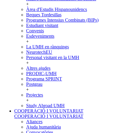
+
Àrea d'Estudis Hispanounidencs
Beques Tordesillas
Programes Intensius Combinats (BIPs)
Estudiant visitant
Convenis
Esdeveniments
+
La UMH en rànquings
NeurotechEU
Personal visitant en la UMH
+
Altres ajudes
PRODIC-UMH
Programa SPRINT
Postgrau
+
Projectes
+
Study Abroad UMH
COOPERACIÓ I VOLUNTARIAT
COOPERACIÓ I VOLUNTARIAT
Aliances
Ajuda humanitària
Convocatòries