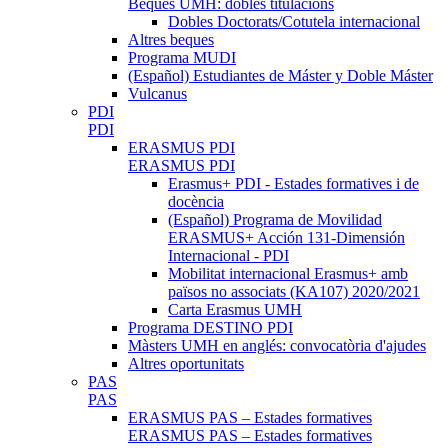
Beques UMH: dobles titulacions
Dobles Doctorats/Cotutela internacional
Altres beques
Programa MUDI
(Español) Estudiantes de Máster y Doble Máster
Vulcanus
PDI
PDI
ERASMUS PDI
ERASMUS PDI
Erasmus+ PDI - Estades formatives i de
docència
(Español) Programa de Movilidad
ERASMUS+ Acción 131-Dimensión
Internacional - PDI
Mobilitat internacional Erasmus+ amb
països no associats (KA107) 2020/2021
Carta Erasmus UMH
Programa DESTINO PDI
Màsters UMH en anglés: convocatòria d'ajudes
Altres oportunitats
PAS
PAS
ERASMUS PAS – Estades formatives
ERASMUS PAS – Estades formatives