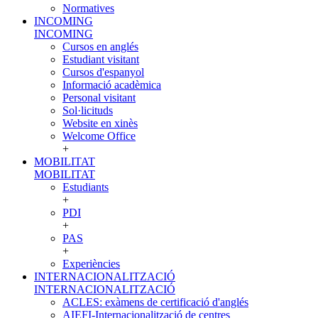
Normatives
INCOMING
INCOMING
Cursos en anglés
Estudiant visitant
Cursos d'espanyol
Informació acadèmica
Personal visitant
Sol·licituds
Website en xinès
Welcome Office
+
MOBILITAT
MOBILITAT
Estudiants
+
PDI
+
PAS
+
Experiències
INTERNACIONALITZACIÓ
INTERNACIONALITZACIÓ
ACLES: exàmens de certificació d'anglés
AIEFI-Internacionalització de centres