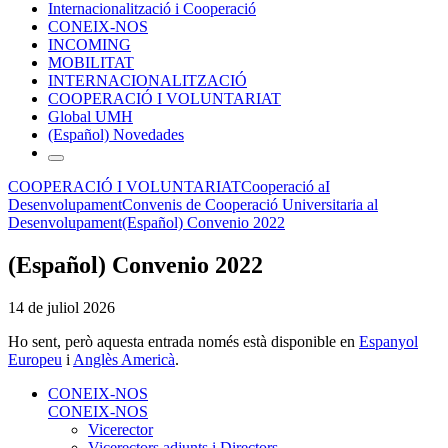
Internacionalització i Cooperació
CONEIX-NOS
INCOMING
MOBILITAT
INTERNACIONALITZACIÓ
COOPERACIÓ I VOLUNTARIAT
Global UMH
(Español) Novedades
COOPERACIÓ I VOLUNTARIAT
Cooperació aI
Desenvolupament
Convenis de Cooperació Universitaria al
Desenvolupament
(Español) Convenio 2022
(Español) Convenio 2022
14 de juliol 2026
Ho sent, però aquesta entrada només està disponible en
Espanyol
Europeu
i
Anglès Americà
.
CONEIX-NOS
CONEIX-NOS
Vicerector
Vicerectors adjunts i Directors