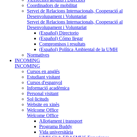
Coordinadors de mobilitat
Servei de Relacions Internacionals, Cooperació al
Desenvolupament i Voluntariat
Servei de Relacions Internacionals, Cooperació al
Desenvolupament i Voluntariat
(Español) Directorio
(Español) Cómo llegar
Compromisos i resultats
(Español) Política Ambiental de la UMH
Normatives
INCOMING
INCOMING
Cursos en anglés
Estudiant visitant
Cursos d'espanyol
Informació acadèmica
Personal visitant
Sol·licituds
Website en xinès
Welcome Office
Welcome Office
Allotjament i transport
Programa Buddy
Vida universitària