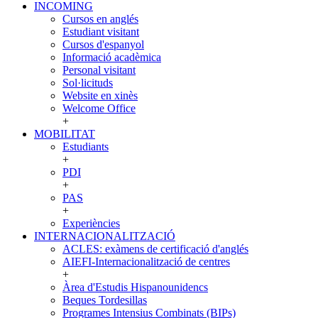
INCOMING
INCOMING
Cursos en anglés
Estudiant visitant
Cursos d'espanyol
Informació acadèmica
Personal visitant
Sol·licituds
Website en xinès
Welcome Office
+
MOBILITAT
MOBILITAT
Estudiants
+
PDI
+
PAS
+
Experiències
INTERNACIONALITZACIÓ
INTERNACIONALITZACIÓ
ACLES: exàmens de certificació d'anglés
AIEFI-Internacionalització de centres
+
Àrea d'Estudis Hispanounidencs
Beques Tordesillas
Programes Intensius Combinats (BIPs)