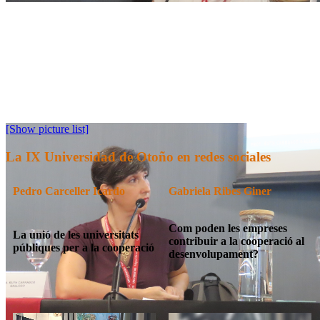
[Show picture list]
La IX Universidad de Otoño en redes sociales
Pedro Carceller Icardo
Gabriela Ribes Giner
Com poden les empreses
La unió de les universitats
contribuir a la cooperació al
públiques per a la cooperació
desenvolupament?