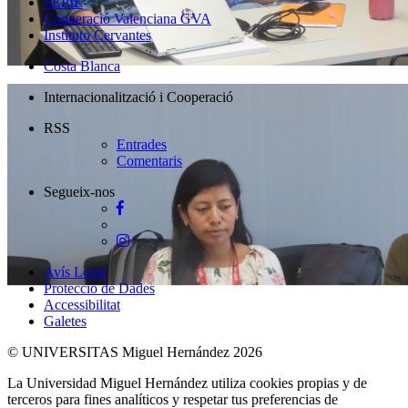
SEPIE
Cooperació Valenciana GVA
Instituto Cervantes
Costa Blanca
Internacionalització i Cooperació
RSS
Entrades
Comentaris
Segueix-nos
Facebook
Twitter
Instagram
Avís Legal
Protecció de Dades
Accessibilitat
Galetes
© UNIVERSITAS Miguel Hernández 2026
La Universidad Miguel Hernández utiliza cookies propias y de
terceros para fines analíticos y respetar tus preferencias de