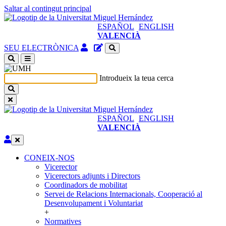
Saltar al contingut principal
ESPAÑOL
ENGLISH
VALENCIÀ
Accés
Gestor
SEU ELECTRÒNICA
identificat
de
(obri
continguts
en
del
Introdueix la teua cerca
nova
lloc
finestra)
ESPAÑOL
ENGLISH
VALENCIÀ
Editar
CONEIX-NOS
CONEIX-
Vicerector
NOS
Vicerectors adjunts i Directors
Coordinadors de mobilitat
Servei de Relacions Internacionals, Cooperació al
Desenvolupament i Voluntariat
+
Normatives