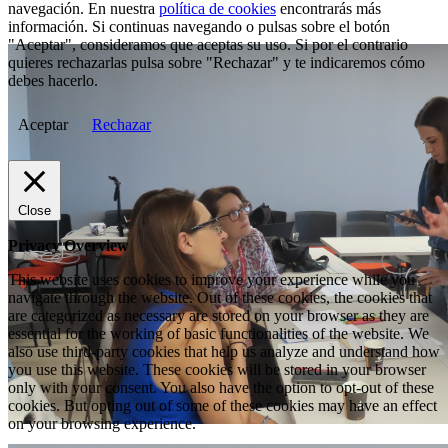
navegación. En nuestra
política de cookies
encontrarás más
información. Si continuas navegando o pulsas sobre el botón
"Aceptar", consideramos que aceptas su uso. Si por el contrario
quieres rechazarlas pulsa sobre "Rechazar" y te indicaremos cómo
debes hacerlo.
Aceptar
Rechazar
Close
Privacy Overview
This website uses cookies to improve your experience while you
navigate through the website. Out of these cookies, the cookies that
are categorized as necessary are stored on your browser as they are
essential for the working of basic functionalities of the website. We
also use third-party cookies that help us analyze and understand how
you use this website. These cookies will be stored in your browser
only with your consent. You also have the option to opt-out of these
cookies. But opting out of some of these cookies may have an effect
on your browsing experience.