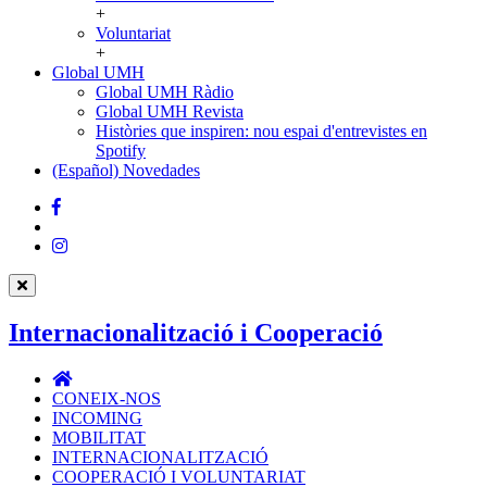
+
Voluntariat
+
Global UMH
Global
Global UMH Ràdio
UMH
Global UMH Revista
Històries que inspiren: nou espai d'entrevistes en
Spotify
(Español) Novedades
Facebook
Twitter
Instagram
Internacionalització i Cooperació
Internacionalització
i
CONEIX-NOS
Cooperació
INCOMING
MOBILITAT
INTERNACIONALITZACIÓ
COOPERACIÓ I VOLUNTARIAT