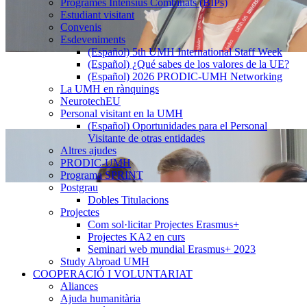
Programes Intensius Combinats (BIPs)
Estudiant visitant
Convenis
Esdeveniments
Esdeveniments
(Español) 5th UMH International Staff Week
(Español) ¿Qué sabes de los valores de la UE?
(Español) 2026 PRODIC-UMH Networking
La UMH en rànquings
NeurotechEU
Personal visitant en la UMH
Personal
(Español) Oportunidades para el Personal
visitant
Visitante de otras entidades
en
Altres ajudes
la
PRODIC-UMH
UMH
Programa SPRINT
Postgrau
Postgrau
Dobles Titulacions
Projectes
Projectes
Com sol·licitar Projectes Erasmus+
Projectes KA2 en curs
Seminari web mundial Erasmus+ 2023
Study Abroad UMH
COOPERACIÓ I VOLUNTARIAT
COOPERACIÓ
Aliances
I
Ajuda humanitària