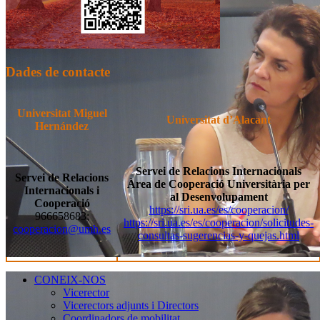
Dades de contacte
Universitat Miguel
Universitat
d’Alacant
Hernández
Servei de Relacions Internacionals
Servei de Relacions
Àrea de Cooperació Universitària
per
Internacionals i
al Desenvolupament
Cooperació
https://sri.ua.es/es/cooperacion/
966658683;
https://sri.ua.es/es/cooperacion/solicitudes-
cooperacion@umh.es
consultas-sugerencias-y-quejas.html
CONEIX-NOS
CONEIX-
Vicerector
NOS
Vicerectors adjunts i Directors
Coordinadors de mobilitat