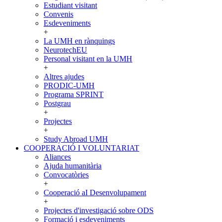
Estudiant visitant
Convenis
Esdeveniments
+
La UMH en rànquings
NeurotechEU
Personal visitant en la UMH
+
Altres ajudes
PRODIC-UMH
Programa SPRINT
Postgrau
+
Projectes
+
Study Abroad UMH
COOPERACIÓ I VOLUNTARIAT
COOPERACIÓ
Aliances
I
Ajuda humanitària
VOLUNTARIAT
Convocatòries
+
Cooperació aI Desenvolupament
+
Projectes d'investigació sobre ODS
Formació i esdeveniments