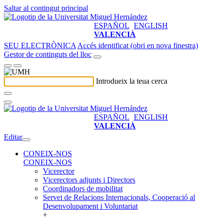
Saltar al contingut principal
ESPAÑOL
ENGLISH
VALENCIÀ
SEU ELECTRÒNICA
Accés identificat (obri en nova finestra)
Gestor de continguts del lloc
Introdueix la teua cerca
ESPAÑOL
ENGLISH
VALENCIÀ
Editar
CONEIX-NOS
CONEIX-NOS
Vicerector
Vicerectors adjunts i Directors
Coordinadors de mobilitat
Servei de Relacions Internacionals, Cooperació al
Desenvolupament i Voluntariat
+