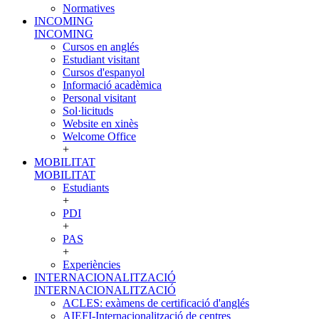
Normatives
INCOMING
INCOMING
Cursos en anglés
Estudiant visitant
Cursos d'espanyol
Informació acadèmica
Personal visitant
Sol·licituds
Website en xinès
Welcome Office
+
MOBILITAT
MOBILITAT
Estudiants
+
PDI
+
PAS
+
Experiències
INTERNACIONALITZACIÓ
INTERNACIONALITZACIÓ
ACLES: exàmens de certificació d'anglés
AIEFI-Internacionalització de centres