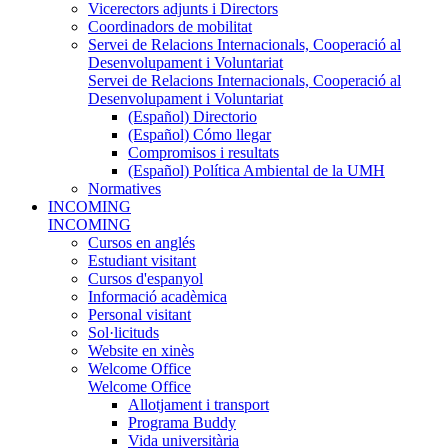
Vicerectors adjunts i Directors
Coordinadors de mobilitat
Servei de Relacions Internacionals, Cooperació al
Desenvolupament i Voluntariat
Servei de Relacions Internacionals, Cooperació al
Desenvolupament i Voluntariat
(Español) Directorio
(Español) Cómo llegar
Compromisos i resultats
(Español) Política Ambiental de la UMH
Normatives
INCOMING
INCOMING
Cursos en anglés
Estudiant visitant
Cursos d'espanyol
Informació acadèmica
Personal visitant
Sol·licituds
Website en xinès
Welcome Office
Welcome Office
Allotjament i transport
Programa Buddy
Vida universitària