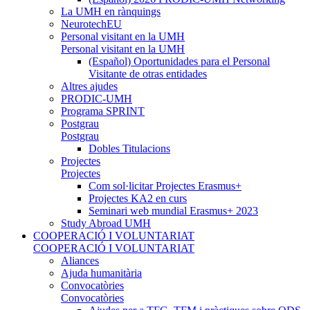
La UMH en rànquings
NeurotechEU
Personal visitant en la UMH
Personal visitant en la UMH
(Español) Oportunidades para el Personal
Visitante de otras entidades
Altres ajudes
PRODIC-UMH
Programa SPRINT
Postgrau
Postgrau
Dobles Titulacions
Projectes
Projectes
Com sol·licitar Projectes Erasmus+
Projectes KA2 en curs
Seminari web mundial Erasmus+ 2023
Study Abroad UMH
COOPERACIÓ I VOLUNTARIAT
COOPERACIÓ I VOLUNTARIAT
Aliances
Ajuda humanitària
Convocatòries
Convocatòries