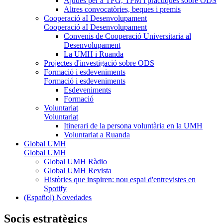
Ajudes per a TFG, TFM i pràctiques sobre ODS
Altres convocatòries, beques i premis
Cooperació aI Desenvolupament
Cooperació aI Desenvolupament
Convenis de Cooperació Universitaria al
Desenvolupament
La UMH i Ruanda
Projectes d'investigació sobre ODS
Formació i esdeveniments
Formació i esdeveniments
Esdeveniments
Formació
Voluntariat
Voluntariat
Itinerari de la persona voluntària en la UMH
Voluntariat a Ruanda
Global UMH
Global UMH
Global UMH Ràdio
Global UMH Revista
Històries que inspiren: nou espai d'entrevistes en
Spotify
(Español) Novedades
Socis estratègics