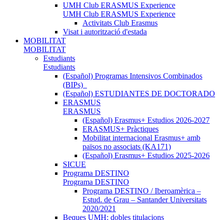
UMH Club ERASMUS Experience
UMH Club ERASMUS Experience
Activitats Club Erasmus
Visat i autorització d'estada
MOBILITAT
MOBILITAT
Estudiants
Estudiants
(Español) Programas Intensivos Combinados
(BIPs)_
(Español) ESTUDIANTES DE DOCTORADO
ERASMUS
ERASMUS
(Español) Erasmus+ Estudios 2026-2027
ERASMUS+ Pràctiques
Mobilitat internacional Erasmus+ amb
països no associats (KA171)
(Español) Erasmus+ Estudios 2025-2026
SICUE
Programa DESTINO
Programa DESTINO
Programa DESTINO / Iberoamèrica –
Estud. de Grau – Santander Universitats
2020/2021
Beques UMH: dobles titulacions