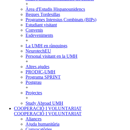
+
Àrea d'Estudis Hispanounidencs
Beques Tordesillas
Programes Intensius Combinats (BIPs)
Estudiant visitant
Convenis
Esdeveniments
+
La UMH en rànquings
NeurotechEU
Personal visitant en la UMH
+
Altres ajudes
PRODIC-UMH
Programa SPRINT
Postgrau
+
Projectes
+
Study Abroad UMH
COOPERACIÓ I VOLUNTARIAT
COOPERACIÓ I VOLUNTARIAT
Aliances
Ajuda humanitària
Convocatòries