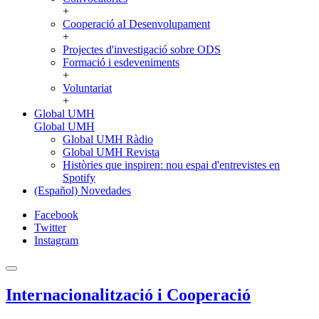
+
Cooperació aI Desenvolupament
+
Projectes d'investigació sobre ODS
Formació i esdeveniments
+
Voluntariat
+
Global UMH
Global UMH
Global UMH Ràdio
Global UMH Revista
Històries que inspiren: nou espai d'entrevistes en
Spotify
(Español) Novedades
Facebook
Twitter
Instagram
Internacionalització i Cooperació