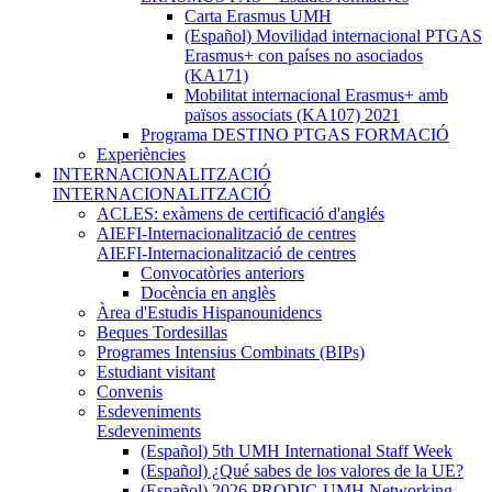
Carta Erasmus UMH
(Español) Movilidad internacional PTGAS
Erasmus+ con países no asociados
(KA171)
Mobilitat internacional Erasmus+ amb
països associats (KA107) 2021
Programa DESTINO PTGAS FORMACIÓ
Experiències
INTERNACIONALITZACIÓ
INTERNACIONALITZACIÓ
ACLES: exàmens de certificació d'anglés
AIEFI-Internacionalització de centres
AIEFI-Internacionalització de centres
Convocatòries anteriors
Docència en anglès
Àrea d'Estudis Hispanounidencs
Beques Tordesillas
Programes Intensius Combinats (BIPs)
Estudiant visitant
Convenis
Esdeveniments
Esdeveniments
(Español) 5th UMH International Staff Week
(Español) ¿Qué sabes de los valores de la UE?
(Español) 2026 PRODIC-UMH Networking