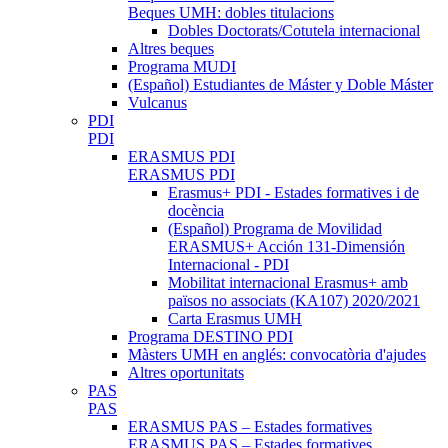
Beques UMH: dobles titulacions
Dobles Doctorats/Cotutela internacional
Altres beques
Programa MUDI
(Español) Estudiantes de Máster y Doble Máster
Vulcanus
PDI
PDI
ERASMUS PDI
ERASMUS PDI
Erasmus+ PDI - Estades formatives i de
docència
(Español) Programa de Movilidad
ERASMUS+ Acción 131-Dimensión
Internacional - PDI
Mobilitat internacional Erasmus+ amb
països no associats (KA107) 2020/2021
Carta Erasmus UMH
Programa DESTINO PDI
Màsters UMH en anglés: convocatòria d'ajudes
Altres oportunitats
PAS
PAS
ERASMUS PAS – Estades formatives
ERASMUS PAS – Estades formatives