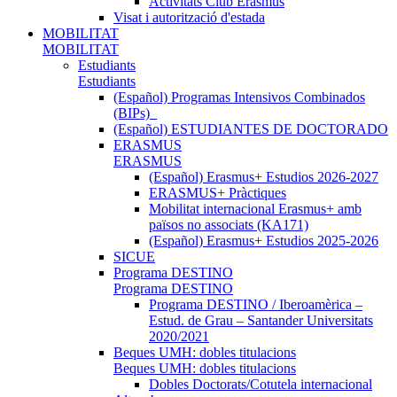
Activitats Club Erasmus
Visat i autorització d'estada
MOBILITAT
MOBILITAT
Estudiants
Estudiants
(Español) Programas Intensivos Combinados
(BIPs)_
(Español) ESTUDIANTES DE DOCTORADO
ERASMUS
ERASMUS
(Español) Erasmus+ Estudios 2026-2027
ERASMUS+ Pràctiques
Mobilitat internacional Erasmus+ amb
països no associats (KA171)
(Español) Erasmus+ Estudios 2025-2026
SICUE
Programa DESTINO
Programa DESTINO
Programa DESTINO / Iberoamèrica –
Estud. de Grau – Santander Universitats
2020/2021
Beques UMH: dobles titulacions
Beques UMH: dobles titulacions
Dobles Doctorats/Cotutela internacional