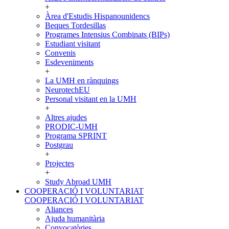
+
Àrea d'Estudis Hispanounidencs
Beques Tordesillas
Programes Intensius Combinats (BIPs)
Estudiant visitant
Convenis
Esdeveniments
+
La UMH en rànquings
NeurotechEU
Personal visitant en la UMH
+
Altres ajudes
PRODIC-UMH
Programa SPRINT
Postgrau
+
Projectes
+
Study Abroad UMH
COOPERACIÓ I VOLUNTARIAT
COOPERACIÓ I VOLUNTARIAT
Aliances
Ajuda humanitària
Convocatòries