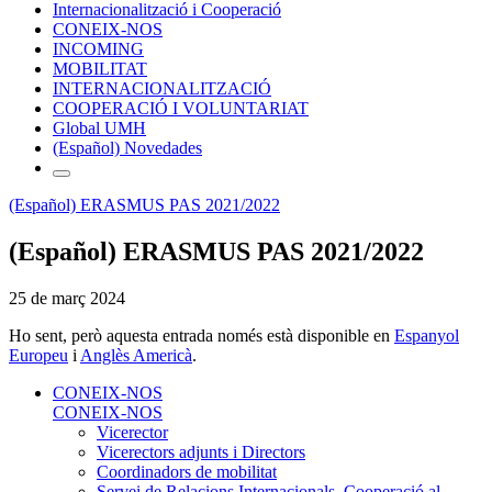
Internacionalització i Cooperació
CONEIX-NOS
INCOMING
MOBILITAT
INTERNACIONALITZACIÓ
COOPERACIÓ I VOLUNTARIAT
Global UMH
(Español) Novedades
(Español) ERASMUS PAS 2021/2022
(Español) ERASMUS PAS 2021/2022
25 de març 2024
Ho sent, però aquesta entrada només està disponible en
Espanyol
Europeu
i
Anglès Americà
.
CONEIX-NOS
CONEIX-NOS
Vicerector
Vicerectors adjunts i Directors
Coordinadors de mobilitat
Servei de Relacions Internacionals, Cooperació al