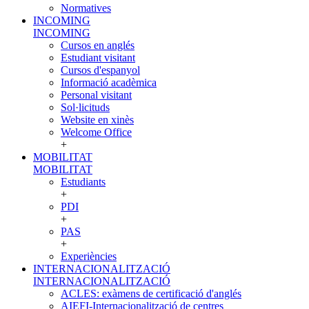
Normatives
INCOMING
INCOMING
Cursos en anglés
Estudiant visitant
Cursos d'espanyol
Informació acadèmica
Personal visitant
Sol·licituds
Website en xinès
Welcome Office
+
MOBILITAT
MOBILITAT
Estudiants
+
PDI
+
PAS
+
Experiències
INTERNACIONALITZACIÓ
INTERNACIONALITZACIÓ
ACLES: exàmens de certificació d'anglés
AIEFI-Internacionalització de centres