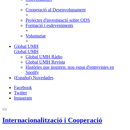
+
Cooperació aI Desenvolupament
+
Projectes d'investigació sobre ODS
Formació i esdeveniments
+
Voluntariat
+
Global UMH
Global UMH
Global UMH Ràdio
Global UMH Revista
Històries que inspiren: nou espai d'entrevistes en
Spotify
(Español) Novedades
Facebook
Twitter
Instagram
Internacionalització i Cooperació