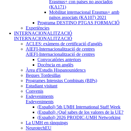
Erasmus+ con países no asociados
(KA171)
Mobilitat internacional Erasmus+ amb
països associats (KA107) 2021
Programa DESTINO PTGAS FORMACIÓ
Experiències
INTERNACIONALITZACIÓ
INTERNACIONALITZACIÓ
ACLES: exàmens de certificació d'anglés
AIEFI-Internacionalització de centres
AIEFI-Internacionalització de centres
Convocatòries anteriors
Docència en anglès
Àrea d'Estudis Hispanounidencs
Beques Tordesillas
Programes Intensius Combinats (BIPs)
Estudiant visitant
Convenis
Esdeveniments
Esdeveniments
(Español) 5th UMH International Staff Week
(Español) ¿Qué sabes de los valores de la UE?
(Español) 2026 PRODIC-UMH Networking
La UMH en rànquings
NeurotechEU