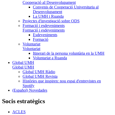
Cooperació aI Desenvolupament
Convenis de Cooperació Universitaria al
Desenvolupament
La UMH i Ruanda
Projectes d'investigació sobre ODS
Formació i esdeveniments
Formació i esdeveniments
Esdeveniments
Formació
Voluntariat
Voluntariat
Itinerari de la persona voluntària en la UMH
Voluntariat a Ruanda
Global UMH
Global UMH
Global UMH Ràdio
Global UMH Revista
Històries que inspiren: nou espai d'entrevistes en
Spotify
(Español) Novedades
Socis estratègics
ACLES