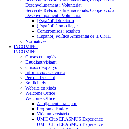
Desenvolupament i Voluntariat
Servei de Relacions Internacionals, Cooperació al
Desenvolupament i Voluntariat
(Español) Directorio
(Español) Cómo llegar
Compromisos i resultats
(Español) Política Ambiental de la UMH
Normatives
INCOMING
INCOMING
Cursos en anglés
Estudiant visitant
Cursos d'espanyol
Informació acadèmica
Personal visitant
Sol·licituds
Website en xinès
Welcome Office
Welcome Office
Allotjament i transport
Programa Buddy
Vida universitària
UMH Club ERASMUS Experience
UMH Club ERASMUS Experience