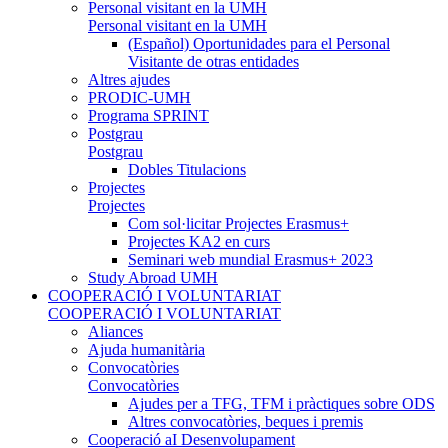
Personal visitant en la UMH
Personal visitant en la UMH
(Español) Oportunidades para el Personal
Visitante de otras entidades
Altres ajudes
PRODIC-UMH
Programa SPRINT
Postgrau
Postgrau
Dobles Titulacions
Projectes
Projectes
Com sol·licitar Projectes Erasmus+
Projectes KA2 en curs
Seminari web mundial Erasmus+ 2023
Study Abroad UMH
COOPERACIÓ I VOLUNTARIAT
COOPERACIÓ I VOLUNTARIAT
Aliances
Ajuda humanitària
Convocatòries
Convocatòries
Ajudes per a TFG, TFM i pràctiques sobre ODS
Altres convocatòries, beques i premis
Cooperació aI Desenvolupament