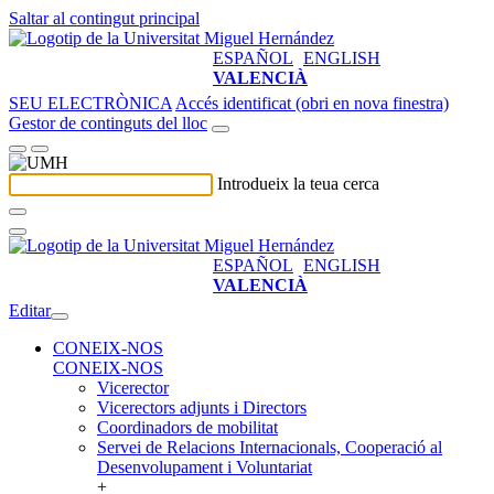
Saltar al contingut principal
ESPAÑOL
ENGLISH
VALENCIÀ
SEU ELECTRÒNICA
Accés identificat (obri en nova finestra)
Gestor de continguts del lloc
Introdueix la teua cerca
ESPAÑOL
ENGLISH
VALENCIÀ
Editar
CONEIX-NOS
CONEIX-NOS
Vicerector
Vicerectors adjunts i Directors
Coordinadors de mobilitat
Servei de Relacions Internacionals, Cooperació al
Desenvolupament i Voluntariat
+