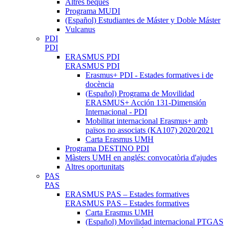
Altres beques
Programa MUDI
(Español) Estudiantes de Máster y Doble Máster
Vulcanus
PDI
PDI
ERASMUS PDI
ERASMUS PDI
Erasmus+ PDI - Estades formatives i de
docència
(Español) Programa de Movilidad
ERASMUS+ Acción 131-Dimensión
Internacional - PDI
Mobilitat internacional Erasmus+ amb
països no associats (KA107) 2020/2021
Carta Erasmus UMH
Programa DESTINO PDI
Màsters UMH en anglés: convocatòria d'ajudes
Altres oportunitats
PAS
PAS
ERASMUS PAS – Estades formatives
ERASMUS PAS – Estades formatives
Carta Erasmus UMH
(Español) Movilidad internacional PTGAS