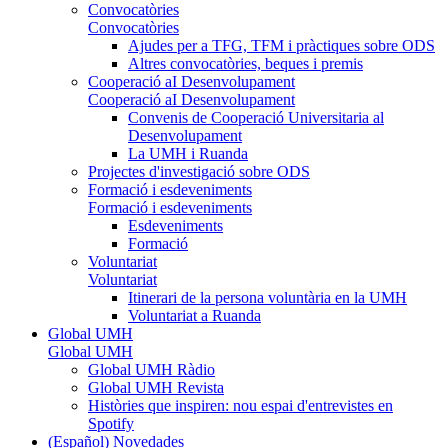
Convocatòries
Convocatòries
Ajudes per a TFG, TFM i pràctiques sobre ODS
Altres convocatòries, beques i premis
Cooperació aI Desenvolupament
Cooperació aI Desenvolupament
Convenis de Cooperació Universitaria al
Desenvolupament
La UMH i Ruanda
Projectes d'investigació sobre ODS
Formació i esdeveniments
Formació i esdeveniments
Esdeveniments
Formació
Voluntariat
Voluntariat
Itinerari de la persona voluntària en la UMH
Voluntariat a Ruanda
Global UMH
Global UMH
Global UMH Ràdio
Global UMH Revista
Històries que inspiren: nou espai d'entrevistes en
Spotify
(Español) Novedades