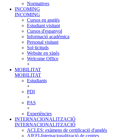
Normatives
INCOMING
INCOMING
Cursos en anglés
Estudiant visitant
Cursos d'espanyol
Informació acadèmica
Personal visitant
Sol·licituds
Website en xinès
Welcome Office
+
MOBILITAT
MOBILITAT
Estudiants
+
PDI
+
PAS
+
Experiències
INTERNACIONALITZACIÓ
INTERNACIONALITZACIÓ
ACLES: exàmens de certificació d'anglés
AIEFI-Internacionalització de centres