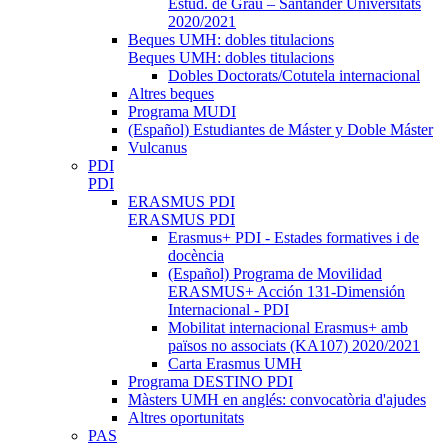
Estud. de Grau – Santander Universitats
2020/2021
Beques UMH: dobles titulacions
Beques UMH: dobles titulacions
Dobles Doctorats/Cotutela internacional
Altres beques
Programa MUDI
(Español) Estudiantes de Máster y Doble Máster
Vulcanus
PDI
PDI
ERASMUS PDI
ERASMUS PDI
Erasmus+ PDI - Estades formatives i de
docència
(Español) Programa de Movilidad
ERASMUS+ Acción 131-Dimensión
Internacional - PDI
Mobilitat internacional Erasmus+ amb
països no associats (KA107) 2020/2021
Carta Erasmus UMH
Programa DESTINO PDI
Màsters UMH en anglés: convocatòria d'ajudes
Altres oportunitats
PAS