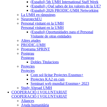
(Español) 5th UMH International Staff Week
(Español) ¿Qué sabes de los valores de la UE?
(Español) 2026 PRODIC-UMH Networking
La UMH en rànquings
NeurotechEU
Personal visitant en la UMH
Personal visitant en la UMH
(Español) Oportunidades para el Personal
Visitante de otras entidades
Altres ajudes
PRODIC-UMH
Programa SPRINT
Postgrau
Postgrau
Dobles Titulacions
Projectes
Projectes
Com sol·licitar Projectes Erasmus+
Projectes KA2 en curs
Seminari web mundial Erasmus+ 2023
Study Abroad UMH
COOPERACIÓ I VOLUNTARIAT
COOPERACIÓ I VOLUNTARIAT
Aliances
Ajuda humanitària