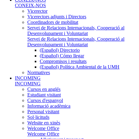
CONEIX-NOS
Vicerector
Vicerectors adjunts i Directors
Coordinadors de mobilitat
Servei de Relacions Internacionals, Cooperació al
Desenvolupament i Voluntariat
Servei de Relacions Internacionals, Cooperació al
Desenvolupament i Voluntariat
(Español) Directorio
(Español) Cómo llegar
Compromisos i resultats
(Español) Política Ambiental de la UMH
Normatives
INCOMING
INCOMING
Cursos en anglés
Estudiant visitant
Cursos d'espanyol
Informació acadèmica
Personal visitant
Sol·licituds
Website en xinès
Welcome Office
Welcome Office