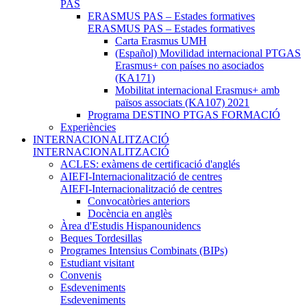
PAS
ERASMUS PAS – Estades formatives
ERASMUS PAS – Estades formatives
Carta Erasmus UMH
(Español) Movilidad internacional PTGAS
Erasmus+ con países no asociados
(KA171)
Mobilitat internacional Erasmus+ amb
països associats (KA107) 2021
Programa DESTINO PTGAS FORMACIÓ
Experiències
INTERNACIONALITZACIÓ
INTERNACIONALITZACIÓ
ACLES: exàmens de certificació d'anglés
AIEFI-Internacionalització de centres
AIEFI-Internacionalització de centres
Convocatòries anteriors
Docència en anglès
Àrea d'Estudis Hispanounidencs
Beques Tordesillas
Programes Intensius Combinats (BIPs)
Estudiant visitant
Convenis
Esdeveniments
Esdeveniments