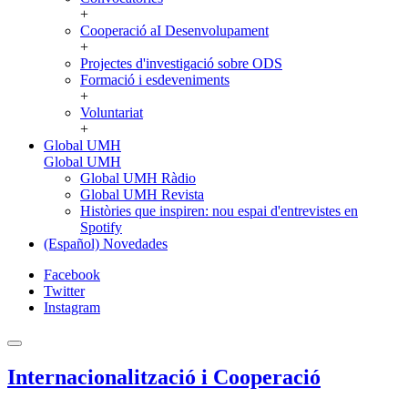
+
Cooperació aI Desenvolupament
+
Projectes d'investigació sobre ODS
Formació i esdeveniments
+
Voluntariat
+
Global UMH
Global UMH
Global UMH Ràdio
Global UMH Revista
Històries que inspiren: nou espai d'entrevistes en
Spotify
(Español) Novedades
Facebook
Twitter
Instagram
Internacionalització i Cooperació