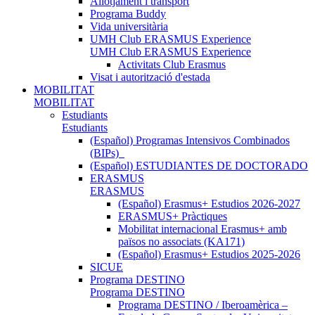
Allotjament i transport
Programa Buddy
Vida universitària
UMH Club ERASMUS Experience
UMH Club ERASMUS Experience
Activitats Club Erasmus
Visat i autorització d'estada
MOBILITAT
MOBILITAT
Estudiants
Estudiants
(Español) Programas Intensivos Combinados
(BIPs)_
(Español) ESTUDIANTES DE DOCTORADO
ERASMUS
ERASMUS
(Español) Erasmus+ Estudios 2026-2027
ERASMUS+ Pràctiques
Mobilitat internacional Erasmus+ amb
països no associats (KA171)
(Español) Erasmus+ Estudios 2025-2026
SICUE
Programa DESTINO
Programa DESTINO
Programa DESTINO / Iberoamèrica –