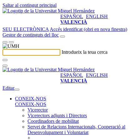
Saltar al contingut principal
ESPAÑOL
ENGLISH
VALENCIÀ
SEU ELECTRÒNICA
Accés identificat (obri en nova finestra)
Gestor de continguts del lloc
Introdueix la teua cerca
ESPAÑOL
ENGLISH
VALENCIÀ
Editar
CONEIX-NOS
CONEIX-NOS
Vicerector
Vicerectors adjunts i Directors
Coordinadors de mobilitat
Servei de Relacions Internacionals, Cooperació al
Desenvolupament i Voluntariat
+