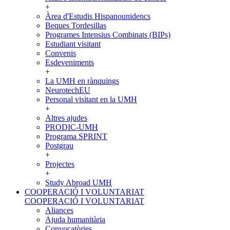
+
Àrea d'Estudis Hispanounidencs
Beques Tordesillas
Programes Intensius Combinats (BIPs)
Estudiant visitant
Convenis
Esdeveniments
+
La UMH en rànquings
NeurotechEU
Personal visitant en la UMH
+
Altres ajudes
PRODIC-UMH
Programa SPRINT
Postgrau
+
Projectes
+
Study Abroad UMH
COOPERACIÓ I VOLUNTARIAT
COOPERACIÓ I VOLUNTARIAT
Aliances
Ajuda humanitària
Convocatòries