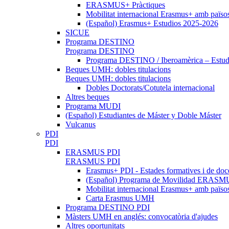
ERASMUS+ Pràctiques
Mobilitat internacional Erasmus+ amb païso
(Español) Erasmus+ Estudios 2025-2026
SICUE
Programa DESTINO
Programa DESTINO
Programa DESTINO / Iberoamèrica – Estud.
Beques UMH: dobles titulacions
Beques UMH: dobles titulacions
Dobles Doctorats/Cotutela internacional
Altres beques
Programa MUDI
(Español) Estudiantes de Máster y Doble Máster
Vulcanus
PDI
PDI
ERASMUS PDI
ERASMUS PDI
Erasmus+ PDI - Estades formatives i de doc
(Español) Programa de Movilidad ERASMUS
Mobilitat internacional Erasmus+ amb païs
Carta Erasmus UMH
Programa DESTINO PDI
Màsters UMH en anglés: convocatòria d'ajudes
Altres oportunitats