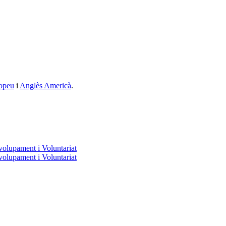
opeu
i
Anglès Americà
.
volupament i Voluntariat
volupament i Voluntariat