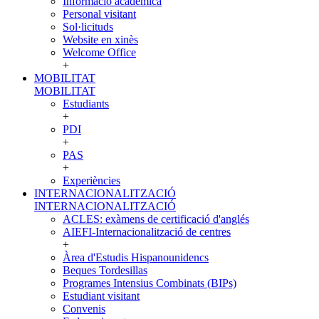
Informació acadèmica
Personal visitant
Sol·licituds
Website en xinès
Welcome Office
+
MOBILITAT
MOBILITAT
Estudiants
+
PDI
+
PAS
+
Experiències
INTERNACIONALITZACIÓ
INTERNACIONALITZACIÓ
ACLES: exàmens de certificació d'anglés
AIEFI-Internacionalització de centres
+
Àrea d'Estudis Hispanounidencs
Beques Tordesillas
Programes Intensius Combinats (BIPs)
Estudiant visitant
Convenis