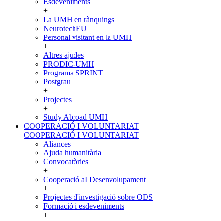
Esdeveniments
+
La UMH en rànquings
NeurotechEU
Personal visitant en la UMH
+
Altres ajudes
PRODIC-UMH
Programa SPRINT
Postgrau
+
Projectes
+
Study Abroad UMH
COOPERACIÓ I VOLUNTARIAT
COOPERACIÓ I VOLUNTARIAT
Aliances
Ajuda humanitària
Convocatòries
+
Cooperació aI Desenvolupament
+
Projectes d'investigació sobre ODS
Formació i esdeveniments
+