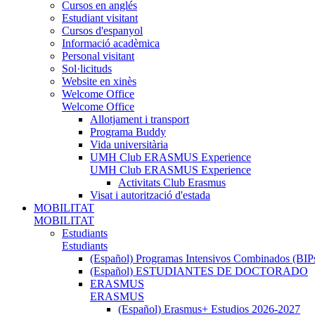
Cursos en anglés
Estudiant visitant
Cursos d'espanyol
Informació acadèmica
Personal visitant
Sol·licituds
Website en xinès
Welcome Office
Welcome Office
Allotjament i transport
Programa Buddy
Vida universitària
UMH Club ERASMUS Experience
UMH Club ERASMUS Experience
Activitats Club Erasmus
Visat i autorització d'estada
MOBILITAT
MOBILITAT
Estudiants
Estudiants
(Español) Programas Intensivos Combinados (BIP
(Español) ESTUDIANTES DE DOCTORADO
ERASMUS
ERASMUS
(Español) Erasmus+ Estudios 2026-2027