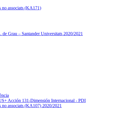
s no associats (KA171)
 de Grau – Santander Universitats 2020/2021
ència
+ Acción 131-Dimensión Internacional - PDI
os no associats (KA107) 2020/2021