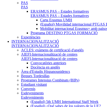
PAS
PAS
ERASMUS PAS – Estades formatives
ERASMUS PAS – Estades formatives
Carta Erasmus UMH
(Español) Movilidad internacional PTGAS 
Mobilitat internacional Erasmus+ amb païso
Programa DESTINO PTGAS FORMACIÓ
Experiències
INTERNACIONALITZACIÓ
INTERNACIONALITZACIÓ
ACLES: exàmens de certificació d'anglés
AIEFI-Internacionalització de centres
AIEFI-Internacionalització de centres
Convocatòries anteriors
Docència en anglès
Àrea d'Estudis Hispanounidencs
Beques Tordesillas
Programes Intensius Combinats (BIPs)
Estudiant visitant
Convenis
Esdeveniments
Esdeveniments
(Español) 5th UMH International Staff Week
(Español) ¿Qué sabes de los valores de la UE?