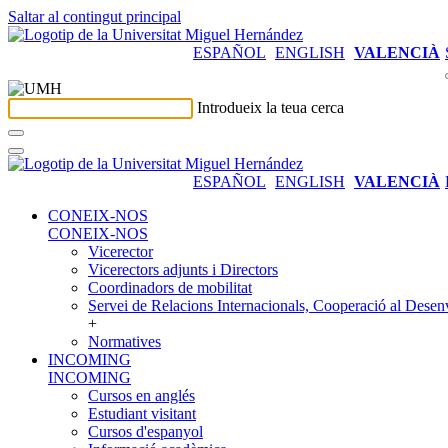
Saltar al contingut principal
ESPAÑOL
ENGLISH
VALENCIÀ
Introdueix la teua cerca
ESPAÑOL
ENGLISH
VALENCIÀ
CONEIX-NOS
CONEIX-NOS
Vicerector
Vicerectors adjunts i Directors
Coordinadors de mobilitat
Servei de Relacions Internacionals, Cooperació al Desen
+
Normatives
INCOMING
INCOMING
Cursos en anglés
Estudiant visitant
Cursos d'espanyol