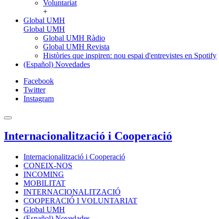
Voluntariat
+
Global UMH
Global UMH
Global UMH Ràdio
Global UMH Revista
Històries que inspiren: nou espai d'entrevistes en Spotify
(Español) Novedades
Facebook
Twitter
Instagram
Internacionalització i Cooperació
Internacionalització i Cooperació
CONEIX-NOS
INCOMING
MOBILITAT
INTERNACIONALITZACIÓ
COOPERACIÓ I VOLUNTARIAT
Global UMH
(Español) Novedades