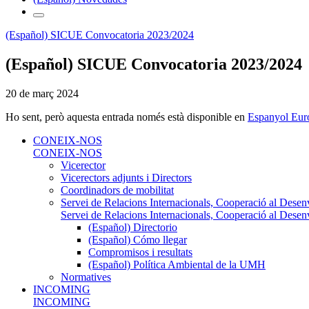
(Español) SICUE Convocatoria 2023/2024
(Español) SICUE Convocatoria 2023/2024
20 de març 2024
Ho sent, però aquesta entrada només està disponible en
Espanyol Eur
CONEIX-NOS
CONEIX-NOS
Vicerector
Vicerectors adjunts i Directors
Coordinadors de mobilitat
Servei de Relacions Internacionals, Cooperació al Desen
Servei de Relacions Internacionals, Cooperació al Desen
(Español) Directorio
(Español) Cómo llegar
Compromisos i resultats
(Español) Política Ambiental de la UMH
Normatives
INCOMING
INCOMING