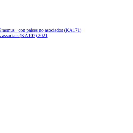
Erasmus+ con países no asociados (KA171)
s associats (KA107) 2021