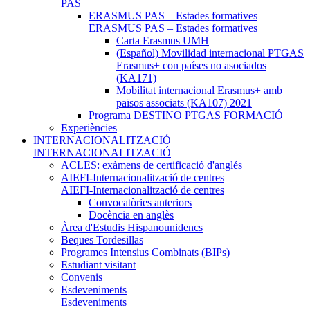
PAS
ERASMUS PAS – Estades formatives
ERASMUS PAS – Estades formatives
Carta Erasmus UMH
(Español) Movilidad internacional PTGAS
Erasmus+ con países no asociados
(KA171)
Mobilitat internacional Erasmus+ amb
països associats (KA107) 2021
Programa DESTINO PTGAS FORMACIÓ
Experiències
INTERNACIONALITZACIÓ
INTERNACIONALITZACIÓ
ACLES: exàmens de certificació d'anglés
AIEFI-Internacionalització de centres
AIEFI-Internacionalització de centres
Convocatòries anteriors
Docència en anglès
Àrea d'Estudis Hispanounidencs
Beques Tordesillas
Programes Intensius Combinats (BIPs)
Estudiant visitant
Convenis
Esdeveniments
Esdeveniments