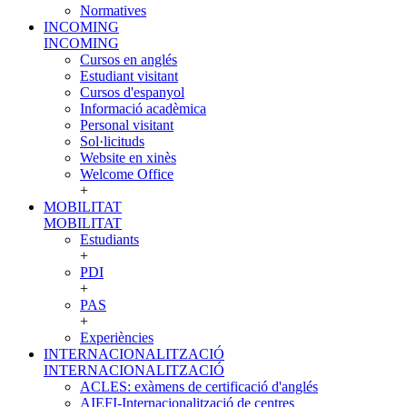
Normatives
INCOMING
INCOMING
Cursos en anglés
Estudiant visitant
Cursos d'espanyol
Informació acadèmica
Personal visitant
Sol·licituds
Website en xinès
Welcome Office
+
MOBILITAT
MOBILITAT
Estudiants
+
PDI
+
PAS
+
Experiències
INTERNACIONALITZACIÓ
INTERNACIONALITZACIÓ
ACLES: exàmens de certificació d'anglés
AIEFI-Internacionalització de centres