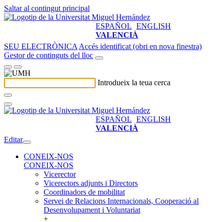
Saltar al contingut principal
ESPAÑOL
ENGLISH
VALENCIÀ
SEU ELECTRÒNICA
Accés identificat (obri en nova finestra)
Gestor de continguts del lloc
Introdueix la teua cerca
ESPAÑOL
ENGLISH
VALENCIÀ
Editar
CONEIX-NOS
CONEIX-NOS
Vicerector
Vicerectors adjunts i Directors
Coordinadors de mobilitat
Servei de Relacions Internacionals, Cooperació al
Desenvolupament i Voluntariat
+