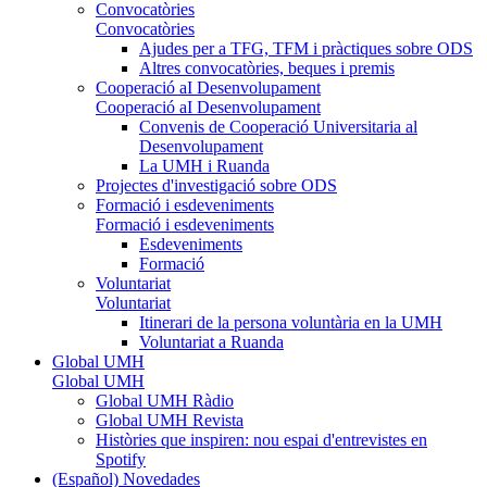
Convocatòries
Convocatòries
Ajudes per a TFG, TFM i pràctiques sobre ODS
Altres convocatòries, beques i premis
Cooperació aI Desenvolupament
Cooperació aI Desenvolupament
Convenis de Cooperació Universitaria al
Desenvolupament
La UMH i Ruanda
Projectes d'investigació sobre ODS
Formació i esdeveniments
Formació i esdeveniments
Esdeveniments
Formació
Voluntariat
Voluntariat
Itinerari de la persona voluntària en la UMH
Voluntariat a Ruanda
Global UMH
Global UMH
Global UMH Ràdio
Global UMH Revista
Històries que inspiren: nou espai d'entrevistes en
Spotify
(Español) Novedades