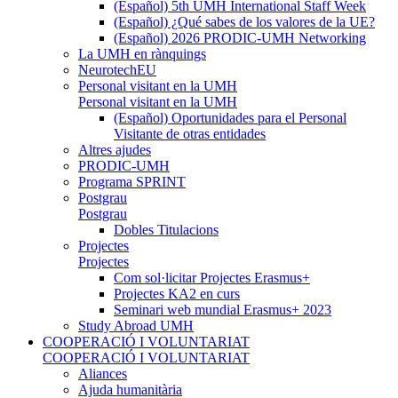
(Español) 5th UMH International Staff Week
(Español) ¿Qué sabes de los valores de la UE?
(Español) 2026 PRODIC-UMH Networking
La UMH en rànquings
NeurotechEU
Personal visitant en la UMH
Personal visitant en la UMH
(Español) Oportunidades para el Personal
Visitante de otras entidades
Altres ajudes
PRODIC-UMH
Programa SPRINT
Postgrau
Postgrau
Dobles Titulacions
Projectes
Projectes
Com sol·licitar Projectes Erasmus+
Projectes KA2 en curs
Seminari web mundial Erasmus+ 2023
Study Abroad UMH
COOPERACIÓ I VOLUNTARIAT
COOPERACIÓ I VOLUNTARIAT
Aliances
Ajuda humanitària