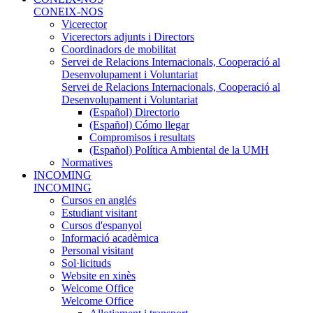
CONEIX-NOS
Vicerector
Vicerectors adjunts i Directors
Coordinadors de mobilitat
Servei de Relacions Internacionals, Cooperació al
Desenvolupament i Voluntariat
Servei de Relacions Internacionals, Cooperació al
Desenvolupament i Voluntariat
(Español) Directorio
(Español) Cómo llegar
Compromisos i resultats
(Español) Política Ambiental de la UMH
Normatives
INCOMING
INCOMING
Cursos en anglés
Estudiant visitant
Cursos d'espanyol
Informació acadèmica
Personal visitant
Sol·licituds
Website en xinès
Welcome Office
Welcome Office