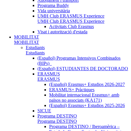
Allotjament i transport
Programa Buddy
Vida universitària
UMH Club ERASMUS Experience
UMH Club ERASMUS Experience
Activitats Club Erasmus
Visat i autorització d'estada
MOBILITAT
MOBILITAT
Estudiants
Estudiants
(Español) Programas Intensivos Combinados
(BIPs)_
(Español) ESTUDIANTES DE DOCTORADO
ERASMUS
ERASMUS
(Español) Erasmus+ Estudios 2026-2027
ERASMUS+ Pràctiques
Mobilitat internacional Erasmus+ amb
països no associats (KA171)
(Español) Erasmus+ Estudios 2025-2026
SICUE
Programa DESTINO
Programa DESTINO
Programa DESTINO / Iberoamèrica –