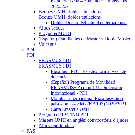
Estud. de Grau – Santander Universitats
2020/2021
Beques UMH: dobles titulacions
Beques UMH: dobles titulacions
Dobles Doctorats/Cotutela internacional
Altres beques
Programa MUDI
(Español) Estudiantes de Máster y Doble Máster
Vulcanus
PDI
PDI
ERASMUS PDI
ERASMUS PDI
Erasmus+ PDI - Estades formatives i de
docència
(Español) Programa de Movilidad
ERASMUS+ Acción 131-Dimensión
Internacional - PDI
Mobilitat internacional Erasmus+ amb
països no associats (KA107) 2020/2021
Carta Erasmus UMH
Programa DESTINO PDI
Màsters UMH en anglés: convocatòria d'ajudes
Altres oportunitats
PAS