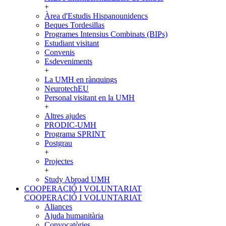
+
Àrea d'Estudis Hispanounidencs
Beques Tordesillas
Programes Intensius Combinats (BIPs)
Estudiant visitant
Convenis
Esdeveniments
+
La UMH en rànquings
NeurotechEU
Personal visitant en la UMH
+
Altres ajudes
PRODIC-UMH
Programa SPRINT
Postgrau
+
Projectes
+
Study Abroad UMH
COOPERACIÓ I VOLUNTARIAT
COOPERACIÓ I VOLUNTARIAT
Aliances
Ajuda humanitària
Convocatòries