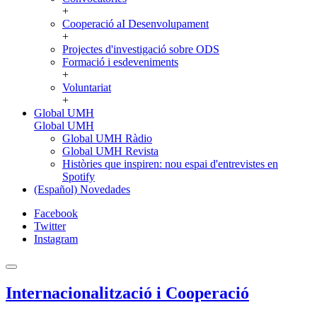
+
Cooperació aI Desenvolupament
+
Projectes d'investigació sobre ODS
Formació i esdeveniments
+
Voluntariat
+
Global UMH
Global UMH
Global UMH Ràdio
Global UMH Revista
Històries que inspiren: nou espai d'entrevistes en
Spotify
(Español) Novedades
Facebook
Twitter
Instagram
Internacionalització i Cooperació