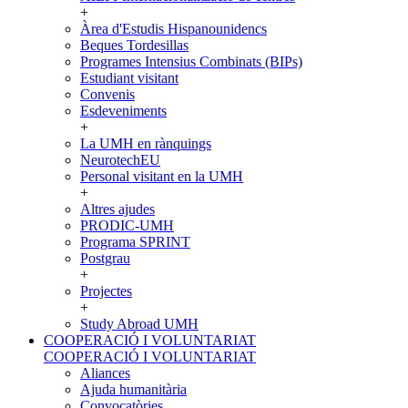
+
Àrea d'Estudis Hispanounidencs
Beques Tordesillas
Programes Intensius Combinats (BIPs)
Estudiant visitant
Convenis
Esdeveniments
+
La UMH en rànquings
NeurotechEU
Personal visitant en la UMH
+
Altres ajudes
PRODIC-UMH
Programa SPRINT
Postgrau
+
Projectes
+
Study Abroad UMH
COOPERACIÓ I VOLUNTARIAT
COOPERACIÓ I VOLUNTARIAT
Aliances
Ajuda humanitària
Convocatòries