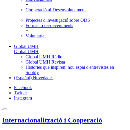
+
Cooperació aI Desenvolupament
+
Projectes d'investigació sobre ODS
Formació i esdeveniments
+
Voluntariat
+
Global UMH
Global UMH
Global UMH Ràdio
Global UMH Revista
Històries que inspiren: nou espai d'entrevistes en
Spotify
(Español) Novedades
Facebook
Twitter
Instagram
Internacionalització i Cooperació