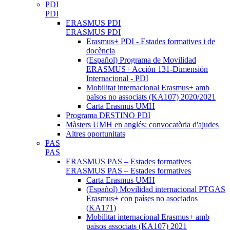
PDI
PDI
ERASMUS PDI
ERASMUS PDI
Erasmus+ PDI - Estades formatives i de
docència
(Español) Programa de Movilidad
ERASMUS+ Acción 131-Dimensión
Internacional - PDI
Mobilitat internacional Erasmus+ amb
països no associats (KA107) 2020/2021
Carta Erasmus UMH
Programa DESTINO PDI
Màsters UMH en anglés: convocatòria d'ajudes
Altres oportunitats
PAS
PAS
ERASMUS PAS – Estades formatives
ERASMUS PAS – Estades formatives
Carta Erasmus UMH
(Español) Movilidad internacional PTGAS
Erasmus+ con países no asociados
(KA171)
Mobilitat internacional Erasmus+ amb
països associats (KA107) 2021