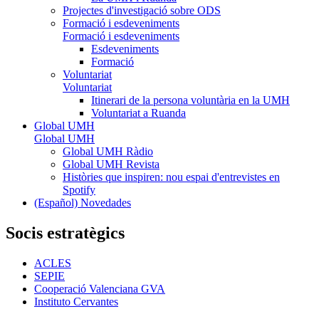
Projectes d'investigació sobre ODS
Formació i esdeveniments
Formació i esdeveniments
Esdeveniments
Formació
Voluntariat
Voluntariat
Itinerari de la persona voluntària en la UMH
Voluntariat a Ruanda
Global UMH
Global UMH
Global UMH Ràdio
Global UMH Revista
Històries que inspiren: nou espai d'entrevistes en
Spotify
(Español) Novedades
Socis estratègics
ACLES
SEPIE
Cooperació Valenciana GVA
Instituto Cervantes