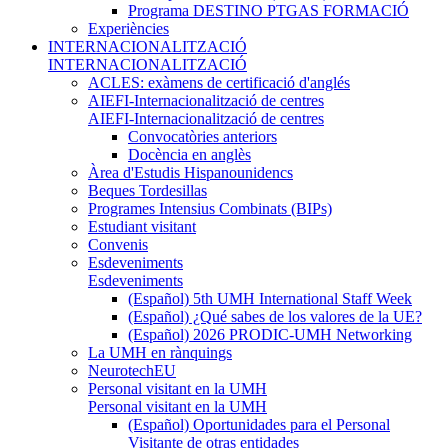
Programa DESTINO PTGAS FORMACIÓ
Experiències
INTERNACIONALITZACIÓ
INTERNACIONALITZACIÓ
ACLES: exàmens de certificació d'anglés
AIEFI-Internacionalització de centres
AIEFI-Internacionalització de centres
Convocatòries anteriors
Docència en anglès
Àrea d'Estudis Hispanounidencs
Beques Tordesillas
Programes Intensius Combinats (BIPs)
Estudiant visitant
Convenis
Esdeveniments
Esdeveniments
(Español) 5th UMH International Staff Week
(Español) ¿Qué sabes de los valores de la UE?
(Español) 2026 PRODIC-UMH Networking
La UMH en rànquings
NeurotechEU
Personal visitant en la UMH
Personal visitant en la UMH
(Español) Oportunidades para el Personal
Visitante de otras entidades