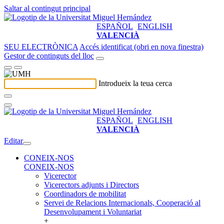
Saltar al contingut principal
ESPAÑOL
ENGLISH
VALENCIÀ
SEU ELECTRÒNICA
Accés identificat (obri en nova finestra)
Gestor de continguts del lloc
Introdueix la teua cerca
ESPAÑOL
ENGLISH
VALENCIÀ
Editar
CONEIX-NOS
CONEIX-NOS
Vicerector
Vicerectors adjunts i Directors
Coordinadors de mobilitat
Servei de Relacions Internacionals, Cooperació al
Desenvolupament i Voluntariat
+