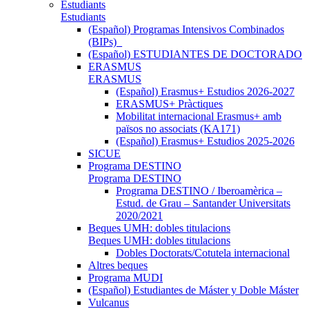
Estudiants
Estudiants
(Español) Programas Intensivos Combinados
(BIPs)_
(Español) ESTUDIANTES DE DOCTORADO
ERASMUS
ERASMUS
(Español) Erasmus+ Estudios 2026-2027
ERASMUS+ Pràctiques
Mobilitat internacional Erasmus+ amb
països no associats (KA171)
(Español) Erasmus+ Estudios 2025-2026
SICUE
Programa DESTINO
Programa DESTINO
Programa DESTINO / Iberoamèrica –
Estud. de Grau – Santander Universitats
2020/2021
Beques UMH: dobles titulacions
Beques UMH: dobles titulacions
Dobles Doctorats/Cotutela internacional
Altres beques
Programa MUDI
(Español) Estudiantes de Máster y Doble Máster
Vulcanus