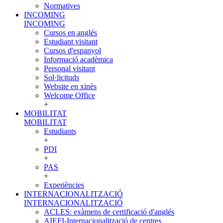
Normatives
INCOMING
INCOMING
Cursos en anglés
Estudiant visitant
Cursos d'espanyol
Informació acadèmica
Personal visitant
Sol·licituds
Website en xinès
Welcome Office
+
MOBILITAT
MOBILITAT
Estudiants
+
PDI
+
PAS
+
Experiències
INTERNACIONALITZACIÓ
INTERNACIONALITZACIÓ
ACLES: exàmens de certificació d'anglés
AIEFI-Internacionalització de centres