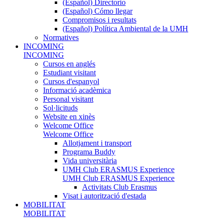
(Español) Directorio
(Español) Cómo llegar
Compromisos i resultats
(Español) Política Ambiental de la UMH
Normatives
INCOMING
INCOMING
Cursos en anglés
Estudiant visitant
Cursos d'espanyol
Informació acadèmica
Personal visitant
Sol·licituds
Website en xinès
Welcome Office
Welcome Office
Allotjament i transport
Programa Buddy
Vida universitària
UMH Club ERASMUS Experience
UMH Club ERASMUS Experience
Activitats Club Erasmus
Visat i autorització d'estada
MOBILITAT
MOBILITAT