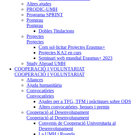
Altres ajudes
PRODIC-UMH
Programa SPRINT
Postgrau
Postgrau
Dobles Titulacions
Projectes
Projectes
Com sol·licitar Projectes Erasmus+
Projectes KA2 en curs
Seminari web mundial Erasmus+ 2023
Study Abroad UMH
COOPERACIÓ I VOLUNTARIAT
COOPERACIÓ I VOLUNTARIAT
Aliances
Ajuda humanitària
Convocatòries
Convocatòries
Ajudes per a TFG, TFM i pràctiques sobre ODS
Altres convocatòries, beques i premis
Cooperació aI Desenvolupament
Cooperació aI Desenvolupament
Convenis de Cooperació Universitaria al
Desenvolupament
La UMH i Ruanda